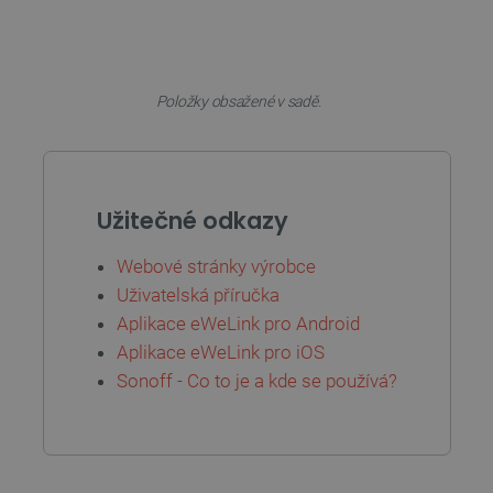
PHPSESSID
PHP.net
Zavřením
botland.cz
prohlížeče
Položky obsažené v sadě.
Užitečné odkazy
Webové stránky výrobce
Uživatelská příručka
Aplikace eWeLink pro Android
Aplikace eWeLink pro iOS
Sonoff - Co to je a kde se používá?
_lb
.botland.cz
Zavřením
prohlížeče