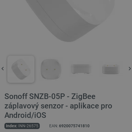
Sonoff SNZB-05P - ZigBee
záplavový senzor - aplikace pro
Android/iOS
Index:
INN-26575
EAN:
6920075741810