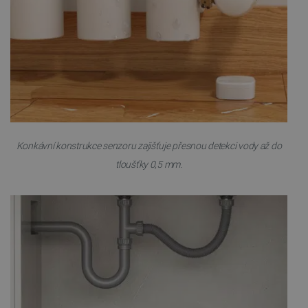
_smvs
.botland.cz
59 minut
53 sekund
VISITOR_PRIVACY_METADATA
YouTube
5 měsíců
.youtube.com
4 týdny
Konkávní konstrukce senzoru zajišťuje přesnou detekci vody až do
tloušťky 0,5 mm.