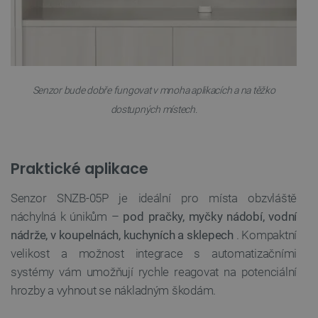
PrestaShop-
.botland.cz
2 týdny 6
[abcdef0123456789]{32}
dní
Senzor bude dobře fungovat v mnoha aplikacích a na těžko
dostupných místech.
isListDisplay
botland.cz
Zavřením
prohlížeče
Praktické aplikace
Senzor SNZB-05P je ideální pro místa obzvláště
critCartData
botland.cz
9 minut
54 sekund
náchylná k únikům –
pod pračky, myčky nádobí, vodní
nádrže, v koupelnách, kuchyních a sklepech
. Kompaktní
velikost a možnost integrace s automatizačními
systémy vám umožňují rychle reagovat na potenciální
hrozby a vyhnout se nákladným škodám.