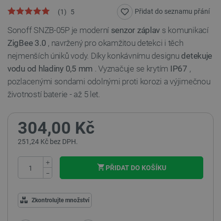
Přidat do seznamu přání
(
1
)
5
Sonoff SNZB-05P je moderní
senzor záplav
s komunikací
ZigBee 3.0
, navržený pro okamžitou detekci i těch
nejmenších úniků vody. Díky konkávnímu designu
detekuje
vodu od hladiny 0,5 mm
. Vyznačuje se krytím
IP67
,
pozlacenými sondami odolnými proti korozi a výjimečnou
životností baterie - až 5 let.
304,00 Kč
251,24 Kč bez DPH.
+
PŘIDAT DO KOŠÍKU
−
Zkontrolujte množství