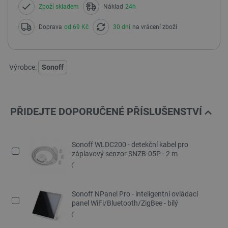
Zboží skladem
Náklad
24h
Doprava
od 69 Kč
30 dní
na vrácení zboží
Výrobce:
Sonoff
PŘIDEJTE DOPORUČENÉ PŘÍSLUŠENSTVÍ
Sonoff WLDC200 - detekční kabel pro
záplavový senzor SNZB-05P - 2 m
Sonoff NPanel Pro - inteligentní ovládací
panel WiFi/Bluetooth/ZigBee - bílý