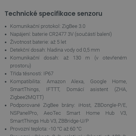
Technické specifikace senzoru
CookieScriptConsent
CookieScript
2 měsíce
botland.cz
4 týdny
Komunikační protokol: ZigBee 3.0
Napájení: baterie CR2477 3V (součástí balení)
Životnost baterie: až 5 let
Detekční dosah: hladina vody od 0,5 mm
Komunikační dosah: až 130 m (v otevřeném
prostoru)
Třída těsnosti: IP67
Kompatibilita: Amazon Alexa, Google Home,
__cf_bm
Cloudflare Inc.
29 minut
.bambulab.com
54 sekund
SmartThings, IFTTT, Domácí asistent (ZHA,
Zigbee2MQTT)
Podporované ZigBee brány: iHost, ZBDongle-P/E,
NSPanelPro, AeoTec Smart Home Hub V3,
SmartThings Hub V3, ZBBridge-U/P
Provozní teplota: -10 °C až 60 °C