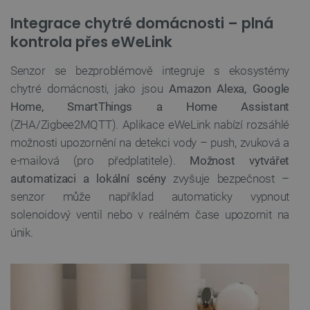
uživatele a správa účtu. Webové stránky nelze bez
nezbytně nutných souborů cookie správně používat.
Integrace chytré domácnosti – plná
Poskytovatel
/
kontrola přes eWeLink
Název
Vyprší
Doména
udid
.botland.cz
4 týdny 2
Senzor se bezproblémově integruje s ekosystémy
dny
chytré domácnosti, jako jsou
Amazon Alexa, Google
Home, SmartThings a Home Assistant
(ZHA/Zigbee2MQTT). Aplikace eWeLink nabízí rozsáhlé
možnosti upozornění na detekci vody – push, zvuková a
e-mailová (pro předplatitele).
Možnost vytvářet
automatizaci a lokální scény
zvyšuje bezpečnost –
__cf_bm
Cloudflare Inc.
29 minut
senzor může například automaticky vypnout
.heureka.group
58 sekund
solenoidový ventil nebo v reálném čase upozornit na
únik.
Zásadách
ochrany soukromí Google