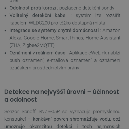
5 let
Odolnost proti korozi
: pozlacené detekční sondy
Volitelný detekční kabel
: systém lze rozšířit
kabelem WLDC200 pro těžko dostupná místa
Integrace se systémy chytré domácnosti
: Amazon
Alexa, Google Home, SmartThings, Home Assistant
(ZHA, Zigbee2MQTT)
Oznámení v reálném čase
: Aplikace eWeLink nabízí
push oznámení, e-mailová oznámení a oznámení
bzučákem prostřednictvím brány
Detekce na nejvyšší úrovni – účinnost
a odolnost
Senzor Sonoff SNZB-05P se vyznačuje promyšlenou
konstrukcí –
konkávní povrch shromažďuje vodu, což
umožňuje okamžitou detekci i těch nejmenších