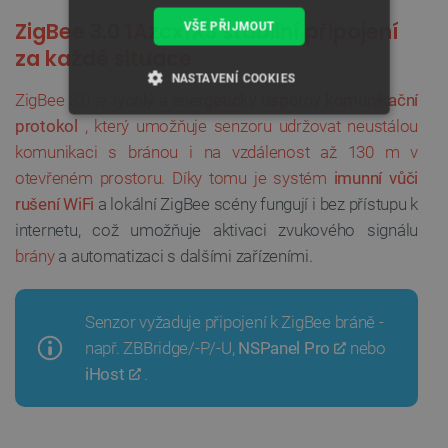
Z
i
g
B
e
e
3
.
0
1
A
z
c
x
1
X
3
s
t
a
b
i
l
n
í
p
ř
i
p
o
j
e
n
í
VŠE PŘIJMOUT
z
a
k
a
ž
d
é
s
i
t
u
a
c
e
NASTAVENÍ COOKIES
ZigBee 3.0 je
rychlý a energeticky úsporný komunikační
NEZBYTNĚ NUTNÉ SOUBORY
protokol
, který umožňuje senzoru udržovat neustálou
komunikaci s bránou i na vzdálenost až 130 m v
VÝKONOVÉ SOUBORY
otevřeném prostoru. Díky tomu je systém
imunní vůči
rušení
WiFi
a lokální ZigBee scény fungují i bez přístupu k
SOUBORY CÍLENÍ
internetu, což umožňuje aktivaci zvukového signálu
brány
a automatizaci s dalšími zařízeními.
FUNKČNÍ SOUBORY
Senzor vyžaduje připojení k ZigBee bráně -
např. ZBBridge/-P/-U,
NSPanel Pro
nebo
Nezbytně nutné soubory
Výkonové soubory
iHost
.
Soubory cílení
Funkční soubory
Nezbytně nutné soubory cookie umožňují základní
funkce webových stránek, jako je přihlášení