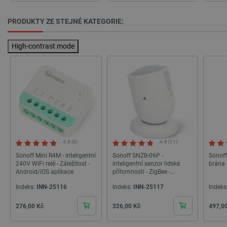
critAccountId
botland.cz
9 minut
PRODUKTY ZE STEJNÉ KATEGORIE:
52 sekund
High-contrast mode
4.8 (6)
4.8 (11)
Storage declaration
Sonoff Mini R4M - inteligentní
Sonoff SNZB-06P -
Sonoff
Storage
240V WiFi relé - Záležitost -
inteligentní senzor lidské
brána 
Název
Popis
type
Android/iOS aplikace
přítomnosti - ZigBee -
aplikace pro Android/iOS
cartSkuToUrl
Místní
Indeks:
INN-25116
Indeks:
INN-25117
Indeks
úložiště
Cena
Cena
Cena
276,00 Kč
326,00 Kč
497,0
_gcl_ls
Místní
úložiště