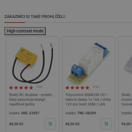
ZÁKAZNÍCI SI TAKÉ PROHLÍŽELI:
High-contrast mode
critData
botland.cz
9 minut
51 sekund
5 (2)
5 (3)
Shelly RC Snubber - systém,
Tinycontrol GSMKON-101 -
Shelly
který absorbuje energii
reléová deska 1x 16A / cívka
modul 
napěťové špičky
12V pro řadič GSM / LAN
nulové
1L/Stm
Indeks:
IME-23097
Indeks:
TNC-08289
Indeks
Gen3
Cena
Cena
Cena
88,00 Kč
88,00 Kč
94,00