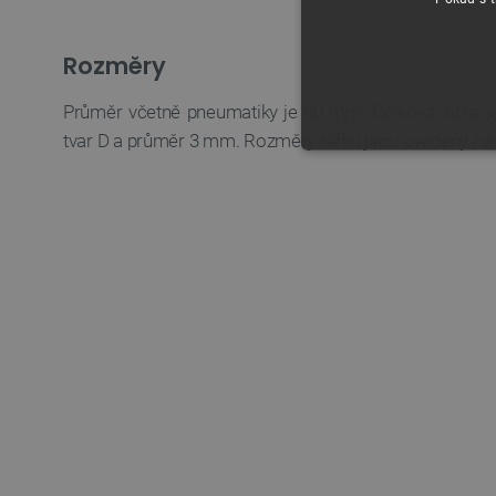
Rozměry
Průměr včetně pneumatiky je 80 mm. Celková šířka 
tvar D a průměr 3 mm. Rozměry ráfku jsou uvedeny na 
NEZBYTNĚ NUTN
FUNKČNÍ SOUBO
Nezbytně nutné soubory cooki
nezbytně nutných souborů coo
Název
udid