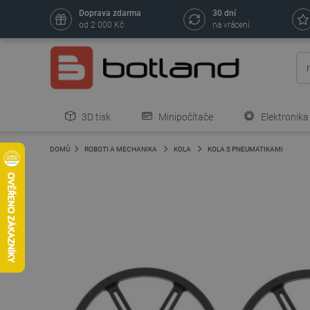
Doprava zdarma
30 dní
od 2 000 Kč
na vrácení
3D tisk
Minipočítače
Elektronika
DOMŮ
ROBOTI A MECHANIKA
KOLA
KOLA S PNEUMATIKAMI