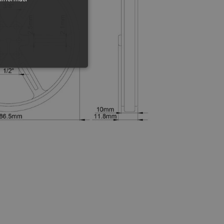
y
 Webové stránky nelze bez
ařízení, která mají přístup k
la uživatelskou zkušenost.