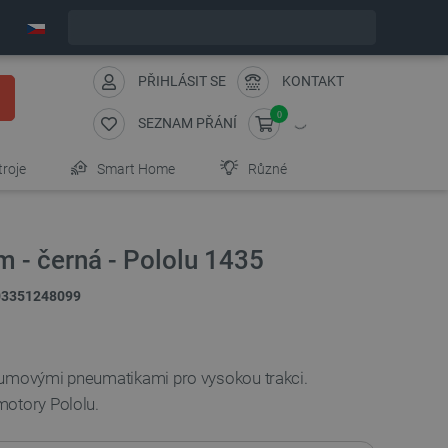
Objednejte do:
0
:
23
:
48
zašleme dnes - GLS!
PŘIHLÁSIT SE
KONTAKT
0
SEZNAM PŘÁNÍ
troje
Smart Home
Různé
 - černá - Pololu 1435
03351248099
gumovými pneumatikami pro vysokou trakci.
motory Pololu.