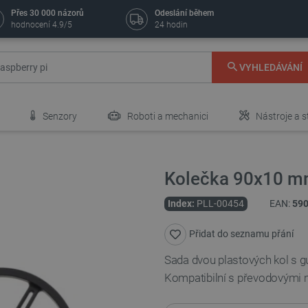
Přes 30 000 názorů
Odeslání během
hodnocení 4.9/5
24 hodin
VYHLEDÁVÁNÍ
Senzory
Roboti a mechanici
Nástroje a s
Kolečka 90x10 mm
Index:
PLL-00454
EAN:
59
Přidat do seznamu přání
Sada dvou plastových kol s 
Kompatibilní s převodovými 