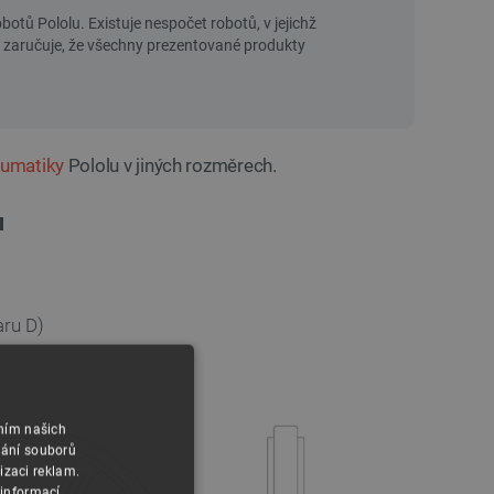
eumatiky
Pololu v jiných rozměrech.
u
aru D)
áním našich
vání souborů
izaci reklam.
 informací