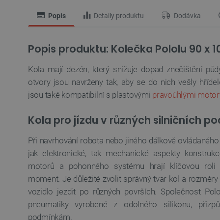
Popis
Detaily produktu
Dodávka
Popis produktu: Kolečka Pololu 90 x 
Kola mají dezén, který snižuje dopad znečištění půdy
otvory jsou navrženy tak, aby se do nich vešly hříde
jsou také kompatibilní s plastovými
pravoúhlými motor
Kola pro jízdu v různých silničních 
Při navrhování robota nebo jiného dálkově ovládaného v
jak elektronické, tak mechanické aspekty konstru
motorů a pohonného systému hrají klíčovou roli k
moment. Je důležité zvolit správný tvar kol a rozměr
vozidlo jezdit po různých površích. Společnost Polol
pneumatiky vyrobené z odolného silikonu, přiz
podmínkám.