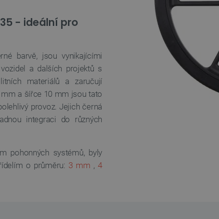
35 - ideální pro
é barvě, jsou vynikajícími
ozidel a dalších projektů s
tních materiálů a zaručují
0 mm a šířce 10 mm jsou tato
polehlivý provoz. Jejich černá
adnou integraci do různých
pům pohonných systémů, byly
řídelím o průměru:
3 mm
,
4