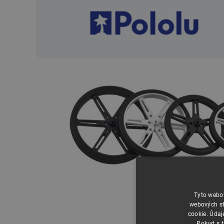
Tyto webov
webových st
cookie. Údaj
Pokud s t