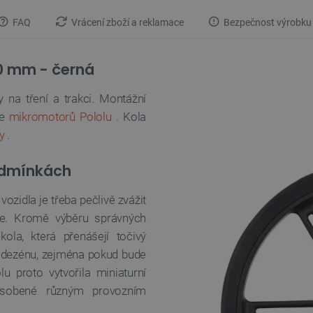
FAQ
Vrácení zboží a reklamace
Bezpečnost výrobku
10 mm - černá
 na tření a trakci. Montážní
le
mikromotorů Pololu
. Kola
y
.
podmínkách
ozidla je třeba pečlivě zvážit
kce. Kromě výběru správných
ola, která přenášejí točivý
y dezénu, zejména pokud bude
u proto vytvořila miniaturní
působené různým provozním