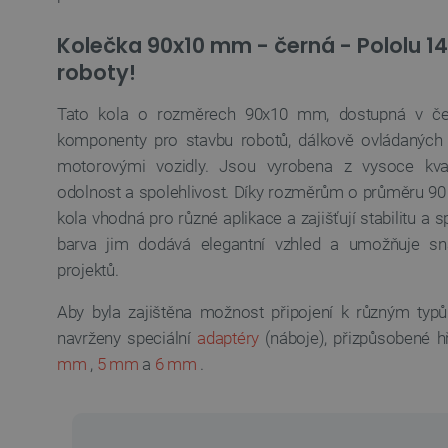
Kolečka 90x10 mm - černá - Pololu 14
roboty!
Tato kola o rozměrech 90x10 mm, dostupná v čern
komponenty pro stavbu robotů, dálkově ovládaných v
motorovými vozidly. Jsou vyrobena z vysoce kvali
odolnost a spolehlivost. Díky rozměrům o průměru 9
kola vhodná pro různé aplikace a zajišťují stabilitu a s
barva jim dodává elegantní vzhled a umožňuje sn
projektů.
Aby byla zajištěna možnost připojení k různým ty
navrženy speciální
adaptéry
(náboje), přizpůsobené h
mm
,
5 mm
a
6 mm
.