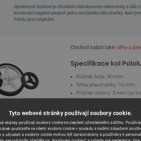
Obchod nabízí také
ráfky a pn
Specifikace kol Polol
Průměr kola: 90 mm
Šířka pneumatiky: 10 mm
Průměr otvoru: 3 mm (ve tv
Hmotnost: 20 g
Počet kol v sadě: 2
Tyto webové stránky používají soubory cookie.
é stránky používají soubory cookie ke zlepšení uživatelského zážitku. Použív
ránek souhlasíte se všemi soubory cookie v souladu s našimi zásadami použí
e o uživateli a soubory cookie mohou být zpracovávány a používány k personal
ím nesouhlasíte, přejděte na „Nastavení cookies“ a vyberte své preference.
Více