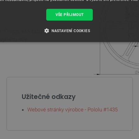
VŠE PŘIJMOUT
je 10 mm. Montážní otvor má
NASTAVENÍ COOKIES
výkresu níže.
É SOUBORY
VÝKONOVÉ SOUBORY
SOUBORY CÍLENÍ
RY
Nezbytně nutné soubory
Výkonové soubory
Soubory cílení
Funkční soubor
U
ž
i
t
e
č
n
é
o
d
k
a
z
y
e umožňují základní funkce webových stránek, jako je přihlášení uživatele a správa účtu.
kie správně používat.
Webové stránky výrobce - Pololu #1435
Poskytovatel
/
Vyprší
Popis
Doména
.botland.cz
4 týdny 2
Tento cookie se používá k jedinečné identifikaci z
dny
webové stránce, aby sledovala používání a zlepši