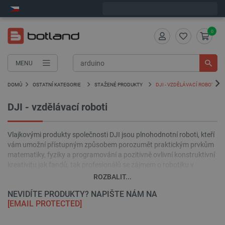
Objednejte do:
7
:
23
:
45
zašleme dnes - GLS!
0
MENU
DOMŮ
OSTATNÍ KATEGORIE
STAŽENÉ PRODUKTY
DJI - VZDĚLÁVACÍ ROBOTI
DJI - vzdělávací roboti
Vlajkovými produkty společnosti DJI jsou plnohodnotní roboti, kteří
vám umožní přístupným způsobem porozumět praktickým prvkům
matematiky, fyziky a programování a pozitivně ovlivní konstruktivní
kreativitu jak fandů, tak profesionálů se zájmem o robotiku v
jakékoli formě. Pokročilý design a vyhrazený software, který lze
ROZBALIT...
upravit na uživatelské úrovni, dělají z robotů DJI vývojový nástroj s
NEVIDÍTE PRODUKTY? NAPIŠTE NÁM NA
velkým vzdělávacím potenciálem.
[EMAIL PROTECTED]