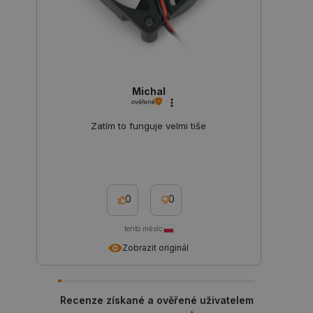
critAccountId
botland.cz
9 minut
52 sekund
Michal
ověřené
Zatím to funguje velmi tiše
0
0
Storage declaration
tento měsíc
Storage
Název
Popis
Zobrazit originál
type
cartSkuToUrl
Místní
úložiště
Recenze získané a ověřené uživatelem
_gcl_ls
Místní
úložiště