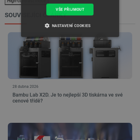
High-contrast mode
VŠE PŘIJMOUT
SOUVISEJÍCI ČLÁNKY
NASTAVENÍ COOKIES
NEZBYTNĚ NUTNÉ SOUBORY
VÝKONOVÉ SOUBORY
SOUBORY CÍLENÍ
FUNKČNÍ SOUBORY
28 dubna 2026
Bambu Lab X2D. Je to nejlepší 3D tiskárna ve své
cenové třídě?
Nezbytně nutné soubory
Výkonové soubory
Soubory cílení
Funkční soubory
Nezbytně nutné soubory cookie umožňují základní
funkce webových stránek, jako je přihlášení