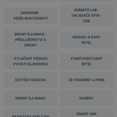
NUMATO LAB -
SKRIWARE -
OVLADAČE GPIO -
VZDĚLÁVACÍ ROBOTI
USB
DRONY DJI MAVIC -
MODULY A SADY
PŘÍSLUŠENSTVÍ A
INTEL
DRONY
STLAČENÝ VZDUCH
STARTOVACÍ SADY
VYČISTÍ KLÁVESNICI
INTEL
ČISTIČE VZDUCHU
2D TISKÁRNY A PERA
DRONY DJI MAVIC
KODÉRY
SMART ABS
REZISTORY SMD 1206