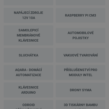
NAPÁJECÍ ZDROJE
RASPBERRY PI CM3
12V 10A
SAMOLEPICÍ
AUTOMOBILOVÉ
MEMBRÁNOVÉ
POJISTKY
KLÁVESNICE
SLUCHÁTKA
VAKUOVÉ TVAROVÁNÍ
AQARA - DOMÁCÍ
PŘÍSLUŠENSTVÍ PRO
AUTOMATIZACE
MODULY INTEL
KLÁVESNICE
DRONY SYMA
ARDUINO
ODROID
3D TISKÁRNY BAMBU