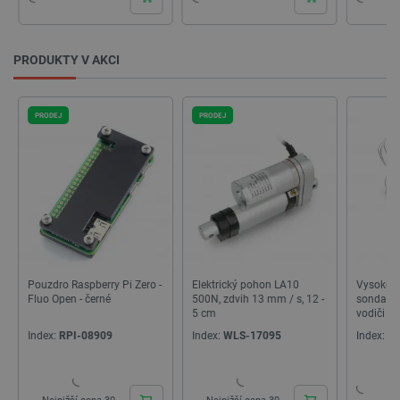
PRODUKTY V AKCI
PrestaShop-
.botland.cz
2 týdny 6
[abcdef0123456789]{32}
dní
PRODEJ
PRODEJ
isListDisplay
botland.cz
Zavřením
prohlížeče
critCartData
botland.cz
9 minut
Elektrický pohon LA10
Vysokoteplotní měřicí
WiFi an
54 sekund
500N, zdvih 13 mm / s, 12 -
sonda PT100 - 3x30 mm s
samec - 
5 cm
vodiči
Index:
WLS-17095
Index:
SES-07476
Index:
A