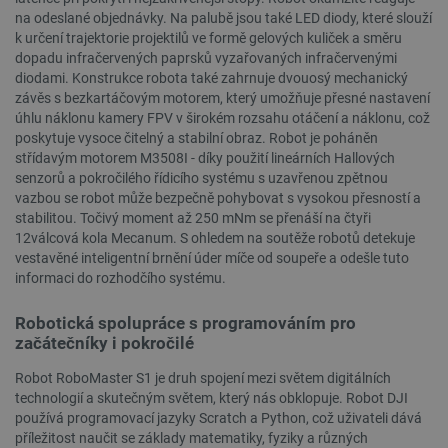
na odeslané objednávky. Na palubě jsou také LED diody, které slouží
k určení trajektorie projektilů ve formě gelových kuliček a směru
PHPSESSID
PHP.net
Zavřením
dopadu infračervených paprsků vyzařovaných infračervenými
botland.cz
prohlížeče
diodami. Konstrukce robota také zahrnuje dvouosý mechanický
závěs s bezkartáčovým motorem, který umožňuje přesné nastavení
úhlu náklonu kamery FPV v širokém rozsahu otáčení a náklonu, což
poskytuje vysoce čitelný a stabilní obraz. Robot je poháněn
střídavým motorem M3508I - díky použití lineárních Hallových
senzorů a pokročilého řídicího systému s uzavřenou zpětnou
vazbou se robot může bezpečně pohybovat s vysokou přesností a
stabilitou. Točivý moment až 250 mNm se přenáší na čtyři
12válcová kola Mecanum. S ohledem na soutěže robotů detekuje
vestavěné inteligentní brnění úder míče od soupeře a odešle tuto
informaci do rozhodčího systému.
Robotická spolupráce s programováním pro
začátečníky i pokročilé
Robot RoboMaster S1 je druh spojení mezi světem digitálních
technologií a skutečným světem, který nás obklopuje. Robot DJI
používá programovací jazyky Scratch a Python, což uživateli dává
příležitost naučit se základy matematiky, fyziky a různých
_lb
.botland.cz
Zavřením