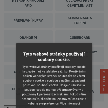
NETRONIX - MODULY
OVLÁDACÍ PRVKY
RFID
OSVĚTLENÍ AST
KLIMATIZACE A
PŘEPRAVNÍ KUFRY
TOPENÍ
ORANGE PI
CUBIEBOARD
EXTA FREE - SENZORY
Tyto webové stránky používají
WOWWEE
A MODULY
soubory cookie.
Tyto webové stránky používají soubory cookie
ke zlepšení uživatelského zážitku. Používáním
CHYTRÉ HODINKY
ROCK PI
FILTRUJ
našich webových stránek souhlasíte se všemi
soubory cookie v souladu s našimi zásadami
používání souborů cookie. Údaje o uživateli a
AMK -
COOLSEER - DOMÁCÍ
soubory cookie mohou být zpracovávány a
AUTOMATIZACE A
AUTOMATIZACE
používány k personalizaci reklam. Pokud s tím
ŘÍZENÍ
nesouhlasíte, přejděte na „Nastavení cookies“ a
vyberte své preference.
Více informací