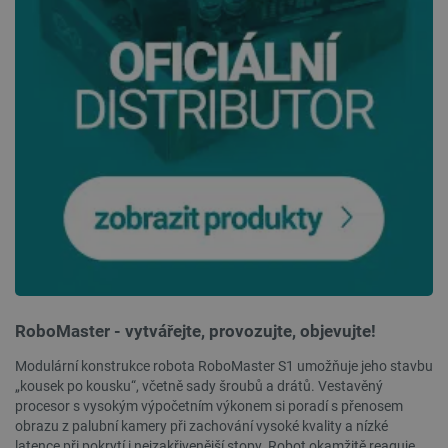
__cf_bm
Cloudflare Inc.
29 minut
.webshopapp.com
56 sekund
_lb_ccc
.botland.cz
1 rok
RoboMaster - vytvářejte, provozujte, objevujte!
Modulární konstrukce robota RoboMaster S1 umožňuje jeho stavbu
„kousek po kousku“, včetně sady šroubů a drátů. Vestavěný
procesor s vysokým výpočetním výkonem si poradí s přenosem
obrazu z palubní kamery při zachování vysoké kvality a nízké
latence při pokrytí i nejzakřivenější stopy. Robot okamžitě reaguje