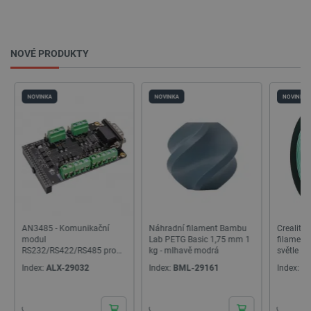
_smvs
.botland.cz
59 minut
53 sekund
NOVÉ PRODUKTY
NOVINKA
NOVINKA
NOVINKA
VISITOR_PRIVACY_METADATA
YouTube
5 měsíců
.youtube.com
4 týdny
Náhradní filament Bambu
Creality Soleyin Ultra PLA
Filament 
Lab PETG Basic 1,75 mm 1
filament 1,75 mm 1 kg -
Basic PE
kg - mlhavě modrá
světle zelená
Heřmánk
Index:
BML-29161
Index:
CRL-28311
Index:
CR