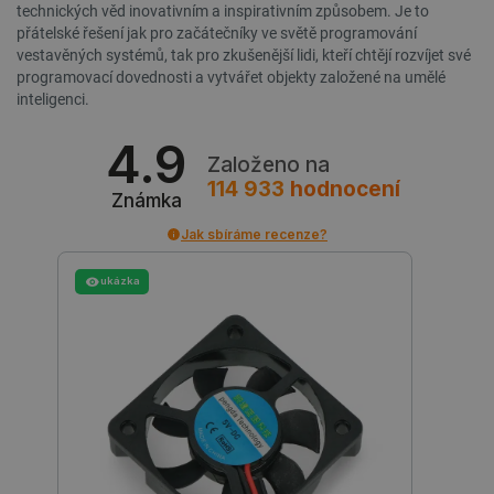
prohlížeče
technických věd inovativním a inspirativním způsobem. Je to
přátelské řešení jak pro začátečníky ve světě programování
vestavěných systémů, tak pro zkušenější lidi, kteří chtějí rozvíjet své
programovací dovednosti a vytvářet objekty založené na umělé
inteligenci.
4.9
Založeno na
114 933
hodnocení
Známka
Jak sbíráme recenze?
ukázka
critData
botland.cz
9 minut
51 sekund