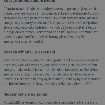
Když je potřeba dobré světlo
Při práci se soustředěním a dobrým zorným polem stojí za to mít
dobré osvětlení, které vám umožní vidět každý detail projektu. LED
stolní lampy nejen perfektně fungují v každé kutilské dílně, ale díky
energeticky úsporným LED také šetří peníze. LED osvětlení je dnes
široce využíváno díky řadě jejich výhod. LED nebo světelná dioda
funguje díky fenoménu rekombinace nosičů náboje. K tomuto jevu
dochází v polovodičích, když elektrony přecházejí z vyšší
energetické úrovně na nižší.
Rozsah výhod LED osvětlení
PrestaShop-
.botland.cz
2 týdny 6
[abcdef0123456789]{32}
dní
Mezi četné výhody světelných diod patří například vysoká účinnost
osvětlení, vysoká životnost, vysoká hodnota jasu, nízká spotřeba
energie, malá velikost jak samotných diod, tak celých světel, nízké
energetické ztráty, nízké napájecí napětí, díky na které můžeme
použít LED diody na neobvyklých místech, která by byla nepřístupná
isListDisplay
botland.cz
Zavřením
prohlížeče
pro běžné žárovky s vlákny, a to i díky nízkému zahřívání LED.
Modernost a ergonomie
Použití LED osvětlení umožňovalo dříve nedostupné tvary a tvary