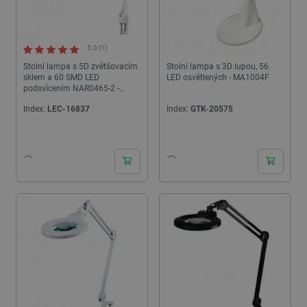
5.0 (1)
Stolní lampa s 5D zvětšovacím
Stolní lampa s 3D lupou, 56
sklem a 60 SMD LED
LED osvětlených - MA1004F
podsvícením NAR0465-2 -
Rebel
Index:
LEC-16837
Index:
GTK-20575
24h
24h