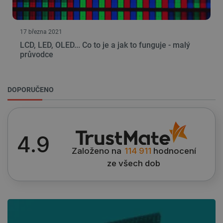
Nezbytně nutné soubory
Výkonové soubory
17 března 2021
Soubory cílení
Funkční soubory
LCD, LED, OLED... Co to je a jak to funguje - malý
průvodce
Nezbytně nutné soubory cookie umožňují základní
funkce webových stránek, jako je přihlášení
uživatele a správa účtu. Webové stránky nelze bez
nezbytně nutných souborů cookie správně
DOPORUČENO
používat.
Poskytovatel
/
Název
Vyprší
Doména
udid
.botland.cz
4 týdny 2
4.9
dny
Založeno na
114 911
hodnocení
ze všech dob
__cf_bm
Cloudflare Inc.
29 minut