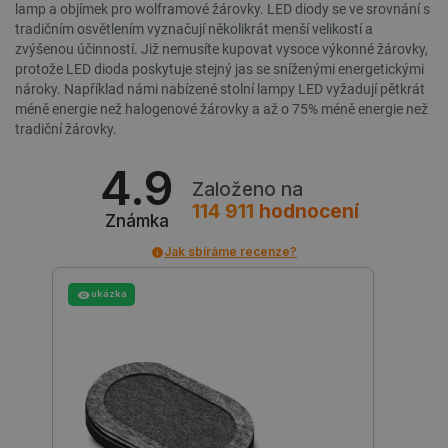
critCartData
botland.cz
9 minut
lamp a objímek pro wolframové žárovky. LED diody se ve srovnání s
54 sekund
tradičním osvětlením vyznačují několikrát menší velikostí a
zvýšenou účinností. Již nemusíte kupovat vysoce výkonné žárovky,
protože LED dioda poskytuje stejný jas se sníženými energetickými
nároky. Například námi nabízené stolní lampy LED vyžadují pětkrát
méně energie než halogenové žárovky a až o 75% méně energie než
tradiční žárovky.
4.9
Založeno na
114 911
hodnocení
CookieScriptConsent
CookieScript
2 měsíce
Známka
botland.cz
4 týdny
Jak sbíráme recenze?
ukázka
__cf_bm
Cloudflare Inc.
29 minut