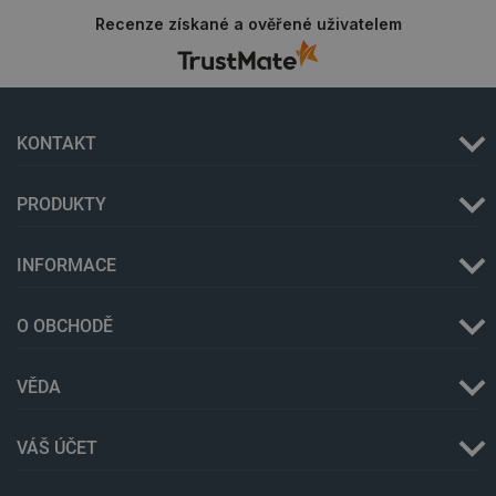
Recenze získané a ověřené uživatelem
KONTAKT
PRODUKTY
PHPSESSID
PHP.net
Zavřením
botland.cz
prohlížeče
INFORMACE
O OBCHODĚ
VĚDA
VÁŠ ÚČET