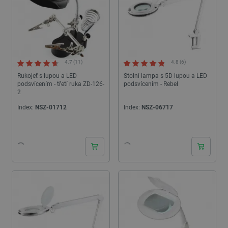
4.7 (11)
4.8 (6)
Rukojeť s lupou a LED
Stolní lampa s 5D lupou a LED
podsvícením - třetí ruka ZD-126-
podsvícením - Rebel
2
Index:
NSZ-01712
Index:
NSZ-06717
24h
24h