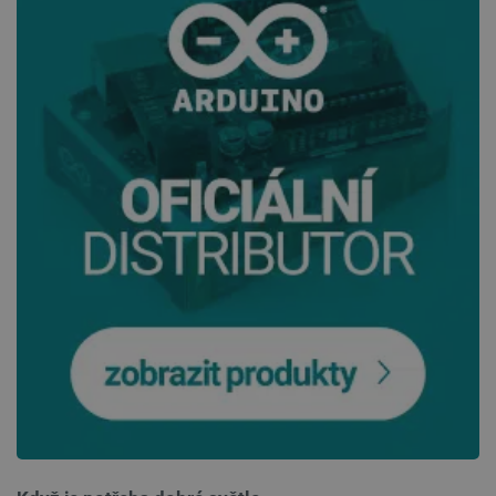
.heureka.group
58 sekund
Zásadách ochrany soukromí Google
_smvs
.botland.cz
59 minut
53 sekund
VISITOR_PRIVACY_METADATA
YouTube
5 měsíců
.youtube.com
4 týdny