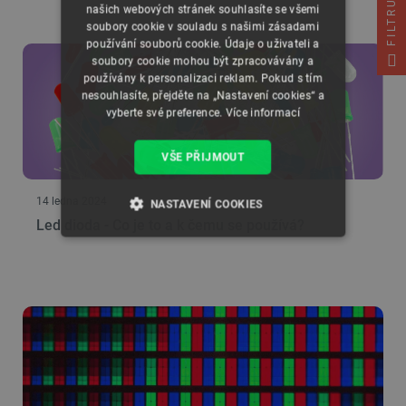
FILTRUJ
našich webových stránek souhlasíte se všemi
soubory cookie v souladu s našimi zásadami
používání souborů cookie. Údaje o uživateli a
soubory cookie mohou být zpracovávány a
používány k personalizaci reklam. Pokud s tím
nesouhlasíte, přejděte na „Nastavení cookies“ a
vyberte své preference.
Více informací
VŠE PŘIJMOUT
14 ledna 2024
NASTAVENÍ COOKIES
Led dioda - Co je to a k čemu se používá?
NEZBYTNĚ NUTNÉ SOUBORY
VÝKONOVÉ SOUBORY
SOUBORY CÍLENÍ
FUNKČNÍ SOUBORY