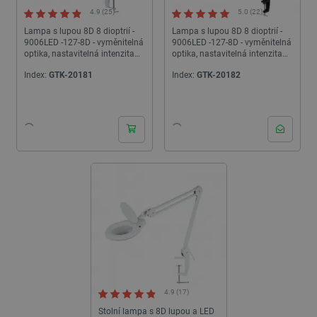
4.9 (25)
5.0 (22)
Lampa s lupou 8D 8 dioptrií -
Lampa s lupou 8D 8 dioptrií -
9006LED -127-8D - vyměnitelná
9006LED -127-8D - vyměnitelná
optika, nastavitelná intenzita
optika, nastavitelná intenzita
světla - bílá
světla - černá
Index:
GTK-20181
Index:
GTK-20182
4.9 (17)
Stolní lampa s 8D lupou a LED