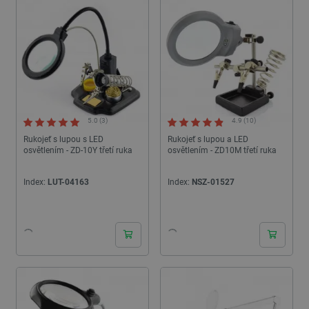
projektech.
5.0 (3)
4.9 (10)
Rukojeť s lupou s LED
Rukojeť s lupou a LED
osvětlením - ZD-10Y třetí ruka
osvětlením - ZD10M třetí ruka
Index:
LUT-04163
Index:
NSZ-01527
24h
24h