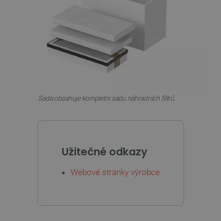
Zásadách ochrany soukromí Google
_smvs
.botland.cz
59 minut
53 sekund
Sada obsahuje kompletní sadu náhradních filtrů.
VISITOR_PRIVACY_METADATA
YouTube
5 měsíců
.youtube.com
4 týdny
Užitečné odkazy
Webové stránky výrobce