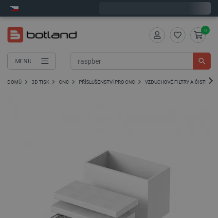
Objednejte do:
7
:
57
:
03
zašleme dnes - GLS!
0
MENU
DOMŮ
3D TISK
CNC
PŘÍSLUŠENSTVÍ PRO CNC
VZDUCHOVÉ FILTRY A ČISTIČKY