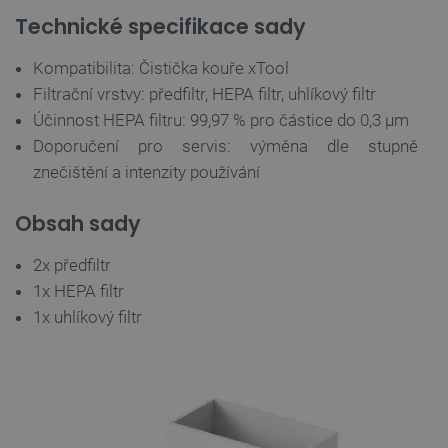
Technické specifikace sady
Nezbytně nutné soubory
Výkonové soubory
Soubory cílení
Funkční soubory
Kompatibilita: Čistička kouře xTool
Nezbytně nutné soubory cookie umožňují základní
Filtrační vrstvy: předfiltr, HEPA filtr, uhlíkový filtr
funkce webových stránek, jako je přihlášení
Účinnost HEPA filtru: 99,97 % pro částice do 0,3 µm
uživatele a správa účtu. Webové stránky nelze bez
nezbytně nutných souborů cookie správně
Doporučení pro servis: výměna dle stupně
používat.
znečištění a intenzity používání
Poskytovatel
/
Název
Vyprší
Doména
Obsah sady
udid
.botland.cz
4 týdny 2
dny
2x předfiltr
1x HEPA filtr
1x uhlíkový filtr
__cf_bm
Cloudflare Inc.
29 minut
.heureka.group
58 sekund