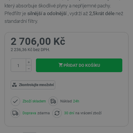
který absorbuje škodlivé plyny a nepříjemné pachy.
Předfiltr je
silnější a odolnější
, vydrží až
2,5krát déle
než
standardní filtry.
2 706,00 Kč
2 236,36 Kč bez DPH.
+
PŘIDAT DO KOŠÍKU
−
Zkontrolujte množství
Zboží skladem
Náklad
24h
Doprava
zdarma
30 dní
na vrácení zboží