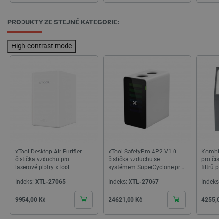
PRODUKTY ZE STEJNÉ KATEGORIE:
High-contrast mode
CookieScriptConsent
CookieScript
2 měsíce
botland.cz
4 týdny
xTool Desktop Air Purifier -
xTool SafetyPro AP2 V1.0 -
Kombin
čistička vzduchu pro
čistička vzduchu se
pro či
laserové plotry xTool
systémem SuperCyclone pro
filtrů
zařízení xTool
Bambu
Indeks:
XTL-27065
Indeks:
XTL-27067
Indeks
__cf_bm
Cloudflare Inc.
29 minut
Cena
Cena
Cena
9954,00 Kč
24621,00 Kč
4255,
.bambulab.com
54 sekund