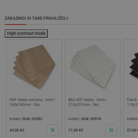
ZÁKAZNÍCI SI TAKÉ PROHLÍŽELI:
High-contrast mode
PrestaShop-
.botland.cz
2 týdny 6
[abcdef0123456789]{32}
dní
isListDisplay
botland.cz
Zavřením
prohlížeče
HDF deska sonoma - 3mm -
Bílá HDF deska - 3mm -
Černá
160x160mm - 5ks.
210x297mm - 5ks.
110x1
Indeks:
OLW-26983
Indeks:
OLW-26978
Indeks
critCartData
botland.cz
9 minut
Cena
Cena
Cena
49,00 Kč
71,00 Kč
27,00
54 sekund