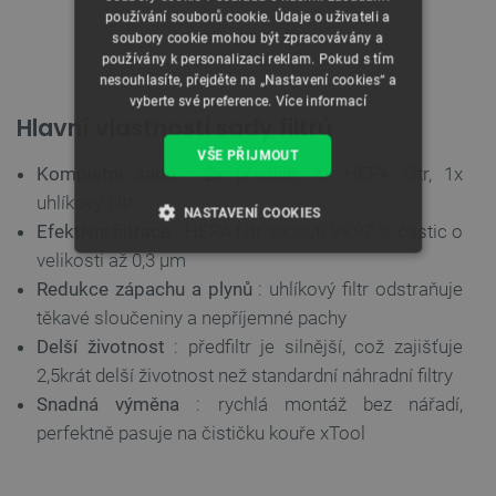
používání souborů cookie. Údaje o uživateli a
Pokyny k výměně filtru.
soubory cookie mohou být zpracovávány a
používány k personalizaci reklam. Pokud s tím
nesouhlasíte, přejděte na „Nastavení cookies“ a
vyberte své preference.
Více informací
Hlavní vlastnosti sady filtrů
VŠE PŘIJMOUT
Kompletní sada
: 2x předfiltr, 1x HEPA filtr, 1x
uhlíkový filtr
NASTAVENÍ COOKIES
Efektivní filtrace
: HEPA filtr zachytí 99,97 % částic o
velikosti až 0,3 µm
NEZBYTNĚ NUTNÉ SOUBORY
Redukce zápachu a plynů
: uhlíkový filtr odstraňuje
VÝKONOVÉ SOUBORY
těkavé sloučeniny a nepříjemné pachy
Delší životnost
: předfiltr je silnější, což zajišťuje
SOUBORY CÍLENÍ
2,5krát delší životnost než standardní náhradní filtry
Snadná výměna
: rychlá montáž bez nářadí,
FUNKČNÍ SOUBORY
perfektně pasuje na čističku kouře xTool