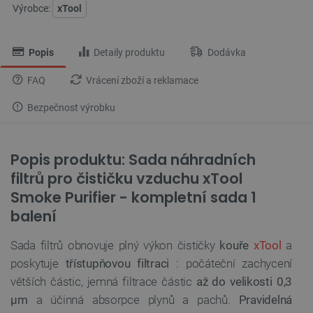
Výrobce:
xTool
Popis
Detaily produktu
Dodávka
FAQ
Vrácení zboží a reklamace
Bezpečnost výrobku
Popis produktu: Sada náhradních
filtrů pro čističku vzduchu xTool
Smoke Purifier - kompletní sada 1
balení
Sada filtrů obnovuje plný výkon čističky
kouře
xTool
a
poskytuje
třístupňovou filtraci
: počáteční zachycení
větších částic, jemná filtrace částic
až do velikosti 0,3
µm
a účinná absorpce plynů a pachů.
Pravidelná