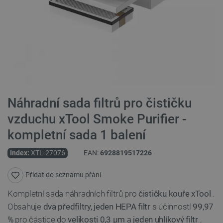
Náhradní sada filtrů pro čističku
vzduchu xTool Smoke Purifier -
kompletní sada 1 balení
Index:
XTL-27076
EAN:
6928819517226
Přidat do seznamu přání
Kompletní sada náhradních filtrů pro
čističku kouře xTool
.
Obsahuje
dva předfiltry, jeden HEPA filtr
s účinností
99,97
%
pro částice do
velikosti 0,3 µm
a
jeden uhlíkový filtr
,