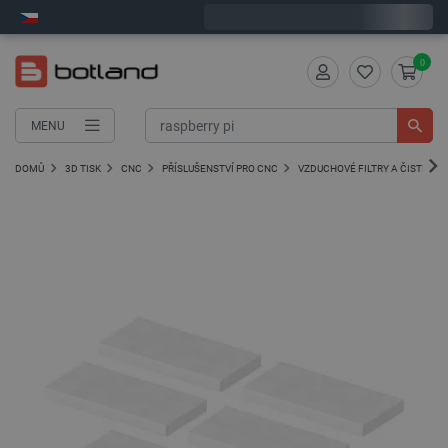
Objednejte do:
2
:
28
:
07
zašleme dnes - GLS!
0
MENU
DOMŮ
3D TISK
CNC
PŘÍSLUŠENSTVÍ PRO CNC
VZDUCHOVÉ FILTRY A ČISTIČKY