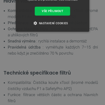
Hlavní vlastnosti filtru
Kompatibilita
: pro čističku kouře xTool (kromě
VŠE PŘIJMOUT
modelů F1 Air Purifier a SafetyPro AP2)
Předfiltrace
: zachycuje větší, viditelné částice
NASTAVENÍ COOKIES
Ochrana hlavního filtru
: prodlužuje životnost HEPA
NEZBYTNĚ NUTNÉ SOUBORY
a uhlíkových filtrů
Snadná výměna
: rychlá instalace a demontáž
VÝKONOVÉ SOUBORY
Pravidelná údržba
: vyměňujte každých 7–15 dní
nebo když je znečištěno 70 % povrchu
SOUBORY CÍLENÍ
FUNKČNÍ SOUBORY
Technické specifikace filtrů
Kompatibilita: Čistička kouře xTool (kromě modelů
čističky vzduchu F1 a SafetyPro AP2)
Nezbytně nutné soubory
Výkonové soubory
Funkce: filtrace větších částic a ochrana hlavních
Soubory cílení
Funkční soubory
filtrů
Nezbytně nutné soubory cookie umožňují základní