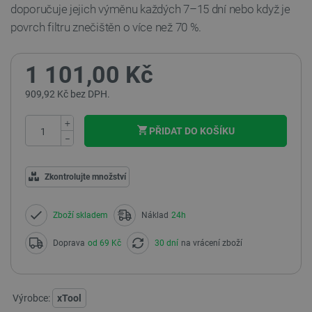
doporučuje jejich výměnu každých 7–15 dní nebo když je
povrch filtru znečištěn o více než 70 %.
1 101,00 Kč
909,92 Kč bez DPH.
+
PŘIDAT DO KOŠÍKU
−
Zkontrolujte množství
Zboží skladem
Náklad
24h
Doprava
od 69 Kč
30 dní
na vrácení zboží
Výrobce:
xTool