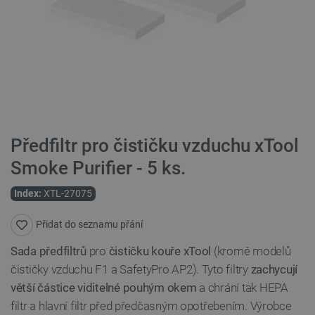
Předfiltr pro čističku vzduchu xTool
Smoke Purifier - 5 ks.
Index:
XTL-27075
Přidat do seznamu přání
Sada předfiltrů
pro
čističku kouře xTool
(kromě modelů
čističky vzduchu F1 a SafetyPro AP2). Tyto filtry
zachycují
větší částice viditelné pouhým okem
a chrání tak HEPA
filtr a hlavní filtr před předčasným opotřebením. Výrobce