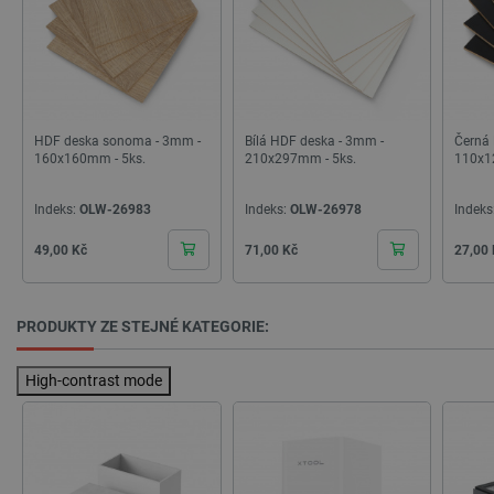
PrestaShop-
.botland.cz
2 týdny 6
[abcdef0123456789]{32}
dní
HDF deska sonoma - 3mm -
Bílá HDF deska - 3mm -
Černá
160x160mm - 5ks.
210x297mm - 5ks.
110x1
Indeks:
OLW-26983
Indeks:
OLW-26978
Indeks
isListDisplay
botland.cz
Zavřením
Cena
Cena
Cena
prohlížeče
49,00 Kč
71,00 Kč
27,00
PRODUKTY ZE STEJNÉ KATEGORIE:
critCartData
botland.cz
9 minut
54 sekund
High-contrast mode