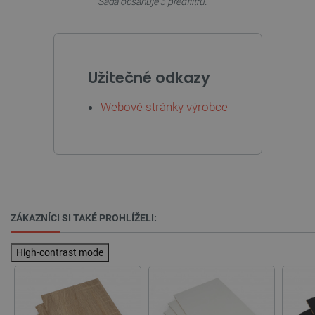
Sada obsahuje 5 předfiltrů.
_smvs
.botland.cz
59 minut
53 sekund
Užitečné odkazy
Webové stránky výrobce
VISITOR_PRIVACY_METADATA
YouTube
5 měsíců
.youtube.com
4 týdny
ZÁKAZNÍCI SI TAKÉ PROHLÍŽELI:
High-contrast mode