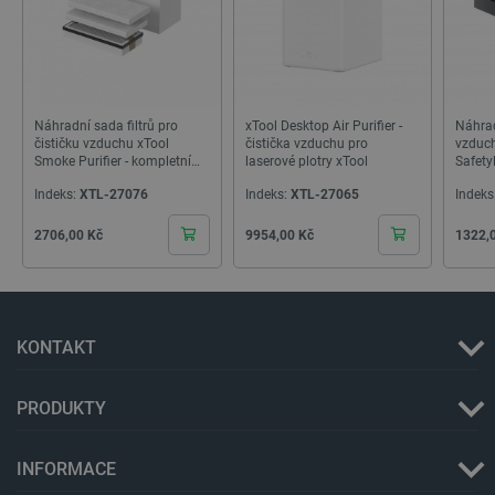
CookieScriptConsent
CookieScript
2 měsíce
botland.cz
4 týdny
Náhradní sada filtrů pro
xTool Desktop Air Purifier -
Náhradn
čističku vzduchu xTool
čistička vzduchu pro
vzduc
Smoke Purifier - kompletní
laserové plotry xTool
Safety
sada 1 balení
Indeks:
XTL-27076
Indeks:
XTL-27065
Indeks
Cena
Cena
Cena
2706,00 Kč
9954,00 Kč
1322,
__cf_bm
Cloudflare Inc.
29 minut
KONTAKT
.bambulab.com
54 sekund
PRODUKTY
INFORMACE