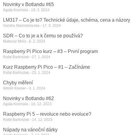
Novinky v Botlandu #65
Agata Kosmala
19. 3. 2024
LM317 – Co je to? Technické údaje, schéma, cena a názory
Sandra Marcinkowska
17. 3. 2024
SDR – Co to je a k čemu se používá?
Mateusz Mróz
8. 2. 2024
Raspberry Pi Pico kurz – #3 – První program
Rafał Bartoszak
27. 1. 2024
Kurz Raspberry Pi Pico – #1 – Začínáme
Rafał Bartoszak
25. 1. 2024
Chyby měření
Witold Krieser
3. 1. 2024
Novinky v Botlandu #62
Agata Kosmala
16. 12. 2023
Raspberry Pi 5 – revoluce nebo evoluce?
Rafał Bartoszak
14. 12. 2023
Nápady na vánoční dárky