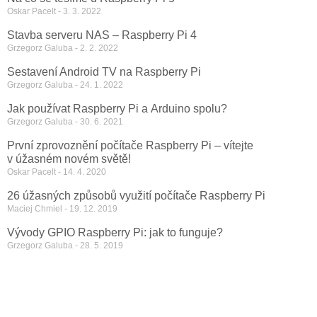
Oskar Pacelt
3. 3. 2022
Stavba serveru NAS – Raspberry Pi 4
Grzegorz Galuba
2. 2. 2022
Sestavení Android TV na Raspberry Pi
Grzegorz Galuba
24. 1. 2022
Jak používat Raspberry Pi a Arduino spolu?
Grzegorz Galuba
30. 6. 2021
První zprovoznění počítače Raspberry Pi – vítejte
v úžasném novém světě!
Oskar Pacelt
14. 4. 2020
26 úžasných způsobů využití počítače Raspberry Pi
Maciej Chmiel
19. 12. 2019
Vývody GPIO Raspberry Pi: jak to funguje?
Grzegorz Galuba
28. 5. 2019