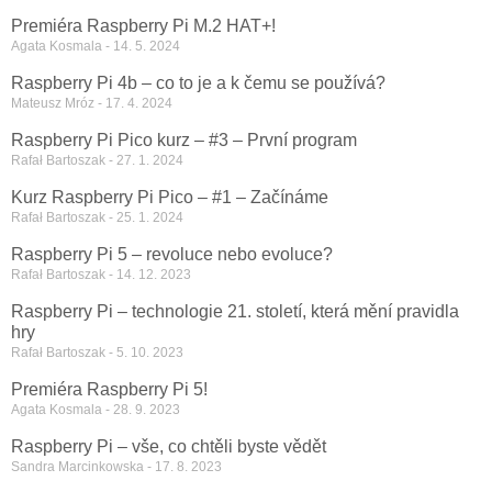
Premiéra Raspberry Pi M.2 HAT+!
Agata Kosmala
14. 5. 2024
Raspberry Pi 4b – co to je a k čemu se používá?
Mateusz Mróz
17. 4. 2024
Raspberry Pi Pico kurz – #3 – První program
Rafał Bartoszak
27. 1. 2024
Kurz Raspberry Pi Pico – #1 – Začínáme
Rafał Bartoszak
25. 1. 2024
Raspberry Pi 5 – revoluce nebo evoluce?
Rafał Bartoszak
14. 12. 2023
Raspberry Pi – technologie 21. století, která mění pravidla
hry
Rafał Bartoszak
5. 10. 2023
Premiéra Raspberry Pi 5!
Agata Kosmala
28. 9. 2023
Raspberry Pi – vše, co chtěli byste vědět
Sandra Marcinkowska
17. 8. 2023