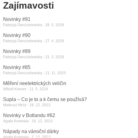
Zajímavosti
Novinky #91
Patrycja Genczelewska
26. 5. 2026
Novinky #90
Patrycja Genczelewska
27. 4. 2026
Novinky #89
Patrycja Genczelewska
31. 3. 2026
Novinky #85
Patrycja Genczelewska
21. 11. 2025
Měření neelektrických veličin
Witold Krieser
11. 5. 2024
Supla – Co je to a k čemu se používá?
Mateusz Mróz
26. 12. 2023
Novinky v Botlandu #62
Agata Kosmala
16. 12. 2023
Nápady na vánoční dárky
Agata Kosmala
2. 12. 2023