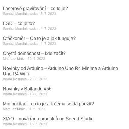
Laserové gravírování – co to je?
Sandra Marcinkowska
5. 7. 2023
ESD – co je to?
Sandra Marcinkowska
4. 7. 2023
Otáčkoměr – Co to je a jak funguje?
Sandra Marcinkowska
4. 7. 2023
Chytrá domácnost – kde začít?
Mateusz Mróz
30. 6. 2023
Novinky od Arduino – Arduino Uno R4 Minima a Arduino
Uno R4 WiFi
Agata Kosmala
26. 6. 2023
Novinky v Botlandu #56
Agata Kosmala
13. 6. 2023
Minipočítač – co to je a k čemu se dá použít?
Mateusz Mróz
31. 5. 2023
XIAO – nová řada produktů od Seeed Studio
Agata Kosmala
16. 5. 2023