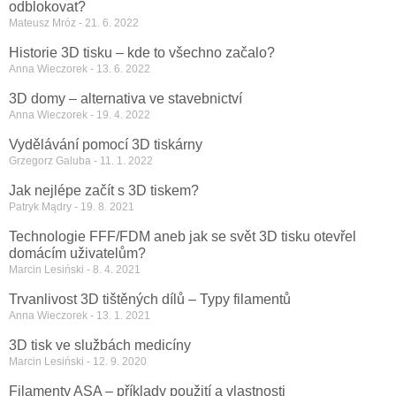
odblokovat?
Mateusz Mróz
21. 6. 2022
Historie 3D tisku – kde to všechno začalo?
Anna Wieczorek
13. 6. 2022
3D domy – alternativa ve stavebnictví
Anna Wieczorek
19. 4. 2022
Vydělávání pomocí 3D tiskárny
Grzegorz Galuba
11. 1. 2022
Jak nejlépe začít s 3D tiskem?
Patryk Mądry
19. 8. 2021
Technologie FFF/FDM aneb jak se svět 3D tisku otevřel
domácím uživatelům?
Marcin Lesiński
8. 4. 2021
Trvanlivost 3D tištěných dílů – Typy filamentů
Anna Wieczorek
13. 1. 2021
3D tisk ve službách medicíny
Marcin Lesiński
12. 9. 2020
Filamenty ASA – příklady použití a vlastnosti