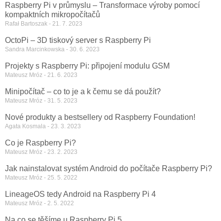
Raspberry Pi v průmyslu – Transformace výroby pomocí
kompaktních mikropočítačů
Rafał Bartoszak
21. 7. 2023
OctoPi – 3D tiskový server s Raspberry Pi
Sandra Marcinkowska
30. 6. 2023
Projekty s Raspberry Pi: připojení modulu GSM
Mateusz Mróz
21. 6. 2023
Minipočítač – co to je a k čemu se dá použít?
Mateusz Mróz
31. 5. 2023
Nové produkty a bestsellery od Raspberry Foundation!
Agata Kosmala
23. 3. 2023
Co je Raspberry Pi?
Mateusz Mróz
23. 2. 2023
Jak nainstalovat systém Android do počítače Raspberry Pi?
Mateusz Mróz
25. 5. 2022
LineageOS tedy Android na Raspberry Pi 4
Mateusz Mróz
2. 5. 2022
Na co se těšíme u Raspberry Pi 5