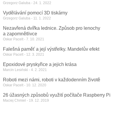
Grzegorz Galuba
24. 1. 2022
Vydělávání pomocí 3D tiskárny
Grzegorz Galuba
11. 1. 2022
Nezavřená dvířka lednice. Způsob pro lenochy
a zapomnětlivce
Oskar Pacelt
7. 10. 2021
Falešná paměť a její výstřelky. Mandelův efekt
Oskar Pacelt
12. 3. 2021
Epoxidové pryskyřice a jejich krása
Marcin Lesiński
4. 2. 2021
Roboti mezi námi, roboti v každodenním životě
Oskar Pacelt
10. 12. 2020
26 úžasných způsobů využití počítače Raspberry Pi
Maciej Chmiel
19. 12. 2019