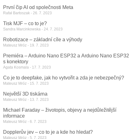
První čip AI od společnosti Meta
Rafał Bartoszak
26. 7. 2023
Tisk MJF – co to je?
Sandra Marcinkowska
24. 7. 2023
Robotizace – základní cíle a výhody
Mateusz Mróz
19. 7. 2023
Premiéra – Arduino Nano ESP32 a Arduino Nano ESP32
s konektory
Agata Kosmala
17. 7. 2023
Co je to deepfake, jak ho vytvořit a zda je nebezpečný?
Mateusz Mróz
15. 7. 2023
Největší 3D tiskárna
Mateusz Mróz
13. 7. 2023
Michael Faraday – životopis, objevy a nejdůležitější
informace
Mateusz Mróz
6. 7. 2023
Dopplerův jev – co to je a kde ho hledat?
Mateusz Mróz
5. 7. 2023