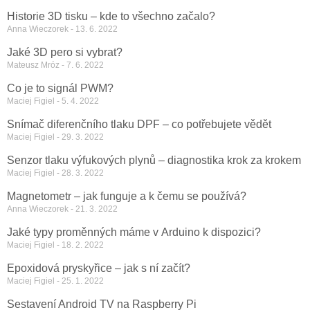
Historie 3D tisku – kde to všechno začalo?
Anna Wieczorek
13. 6. 2022
Jaké 3D pero si vybrat?
Mateusz Mróz
7. 6. 2022
Co je to signál PWM?
Maciej Figiel
5. 4. 2022
Snímač diferenčního tlaku DPF – co potřebujete vědět
Maciej Figiel
29. 3. 2022
Senzor tlaku výfukových plynů – diagnostika krok za krokem
Maciej Figiel
28. 3. 2022
Magnetometr – jak funguje a k čemu se používá?
Anna Wieczorek
21. 3. 2022
Jaké typy proměnných máme v Arduino k dispozici?
Maciej Figiel
18. 2. 2022
Epoxidová pryskyřice – jak s ní začít?
Maciej Figiel
25. 1. 2022
Sestavení Android TV na Raspberry Pi