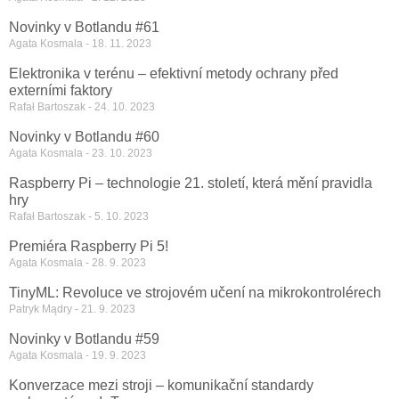
Novinky v Botlandu #61
Agata Kosmala
18. 11. 2023
Elektronika v terénu – efektivní metody ochrany před
externími faktory
Rafał Bartoszak
24. 10. 2023
Novinky v Botlandu #60
Agata Kosmala
23. 10. 2023
Raspberry Pi – technologie 21. století, která mění pravidla
hry
Rafał Bartoszak
5. 10. 2023
Premiéra Raspberry Pi 5!
Agata Kosmala
28. 9. 2023
TinyML: Revoluce ve strojovém učení na mikrokontrolérech
Patryk Mądry
21. 9. 2023
Novinky v Botlandu #59
Agata Kosmala
19. 9. 2023
Konverzace mezi stroji – komunikační standardy