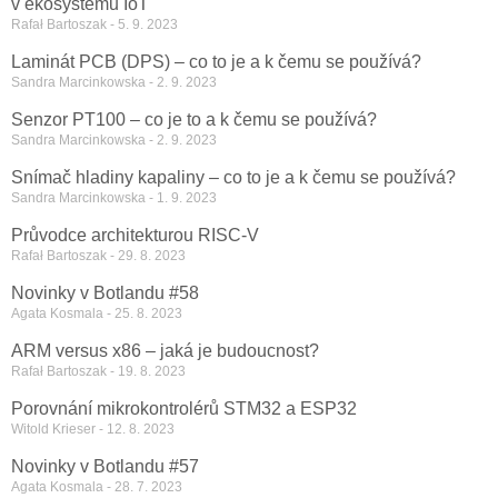
v ekosystému IoT
Rafał Bartoszak
5. 9. 2023
Laminát PCB (DPS) – co to je a k čemu se používá?
Sandra Marcinkowska
2. 9. 2023
Senzor PT100 – co je to a k čemu se používá?
Sandra Marcinkowska
2. 9. 2023
Snímač hladiny kapaliny – co to je a k čemu se používá?
Sandra Marcinkowska
1. 9. 2023
Průvodce architekturou RISC-V
Rafał Bartoszak
29. 8. 2023
Novinky v Botlandu #58
Agata Kosmala
25. 8. 2023
ARM versus x86 – jaká je budoucnost?
Rafał Bartoszak
19. 8. 2023
Porovnání mikrokontrolérů STM32 a ESP32
Witold Krieser
12. 8. 2023
Novinky v Botlandu #57
Agata Kosmala
28. 7. 2023