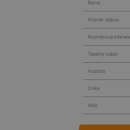
Barva
_lb_ccc
Průměr vlákna
PHPSESSID
Rozměrová toleran
Tepelný odpor
_lb
Hustota
critData
Cívka
critAccountId
Mše
Storage declaration
Název
cartSkuToUrl