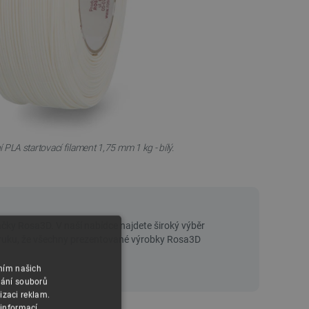
LA startovací filament 1,75 mm 1 kg - bílý.
áním našich
vání souborů
izaci reklam.
 informací