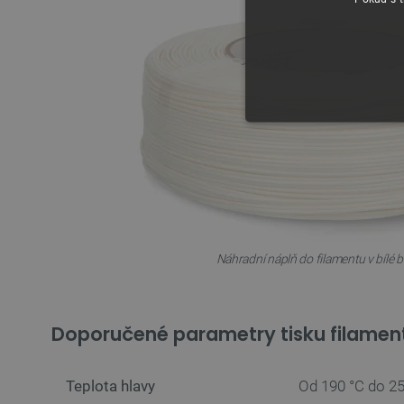
NEZBYTNĚ NUTN
FUNKČNÍ SOUBO
Náhradní náplň do filamentu v bílé b
Nezbytně nutné soubory cooki
nezbytně nutných souborů coo
Doporučené parametry tisku filame
Název
udid
Teplota hlavy
Od 190 °C do 25