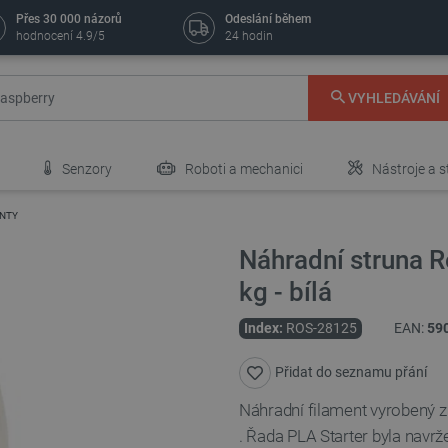
Přes 30 000 názorů
Odeslání během
hodnocení 4.9/5
24 hodin
VYHLEDÁVÁNÍ
Senzory
Roboti a mechanici
Nástroje a s
ENTY
Náhradní struna 
kg - bílá
Index:
ROS-28125
EAN:
59
Přidat do seznamu přání
Náhradní filament vyrobený 
. Řada PLA Starter byla navrže