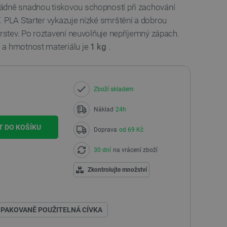
ádně snadnou tiskovou schopností při zachování
. PLA Starter vykazuje nízké smrštění a dobrou
vrstev. Po roztavení neuvolňuje nepříjemný zápach.
m
a hmotnost materiálu je
1 kg
.
Zboží skladem
Náklad
24h
T DO KOŠÍKU
Doprava
od 69 Kč
30 dní
na vrácení zboží
Zkontrolujte množství
PAKOVANĚ POUŽITELNÁ CÍVKA