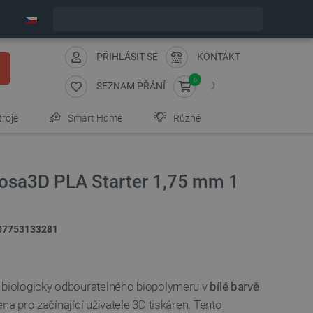
Expedujeme v pondělí
PŘIHLÁSIT SE
KONTAKT
0
SEZNAM PŘÁNÍ
troje
Smart Home
Různé
Rosa3D PLA Starter 1,75 mm 1
07753133281
z biologicky odbouratelného biopolymeru v
bílé barvě
na pro začínající uživatele 3D tiskáren. Tento