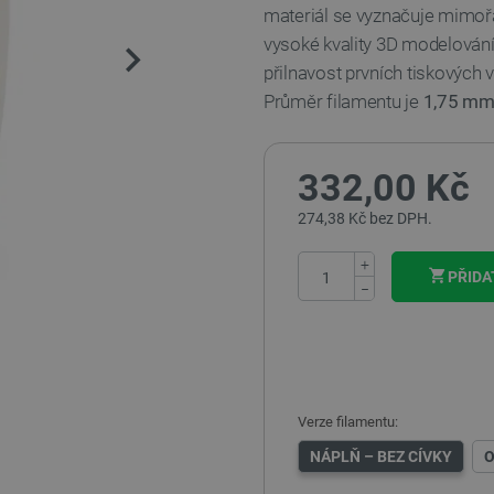
materiál se vyznačuje mimoř
vysoké kvality 3D modelování
přilnavost prvních tiskových 
Průměr filamentu je
1,75 m
332,00 Kč
274,38 Kč bez DPH.
+
PŘIDA
−
Verze filamentu:
NÁPLŇ – BEZ CÍVKY
O