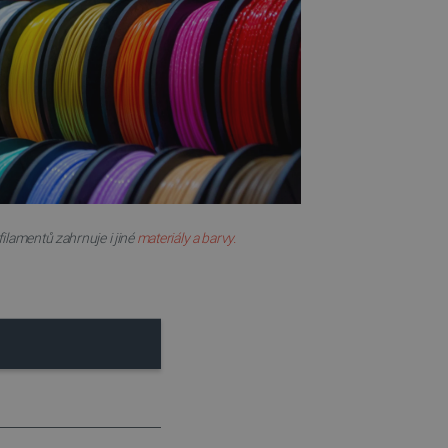
idmi a roboty. To je pro web
 používání jejich webových
é relace napříč požadavky
živatele a volby soukromí
 o souhlasu návštěvníka s
ením, které zajistí, že
spektovány.
 založeného na enginu
referencí, jak se produkty
ilamentů zahrnuje i jiné
materiály a barvy.
 aby se obsah nákupního
bchodu nebo při opuštění
pt.com k zapamatování
ů. Je nutné, aby banner
idmi a roboty. To je pro web
 používání jejich webových
idmi a roboty. To je pro web