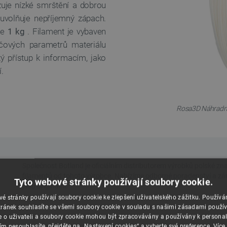
zuje nízké smrštění a dobrou
euvolňuje nepříjemný zápach.
je
1 kg
. Filament je vybaven
íčových parametrů materiálu
 přístup k informacím, jako
.
Rosa3D Náhradní P
Tyto webové stránky používají soubory cookie.
é stránky používají soubory cookie ke zlepšení uživatelského zážitku. Použív
ránek souhlasíte se všemi soubory cookie v souladu s našimi zásadami použí
e o uživateli a soubory cookie mohou být zpracovávány a používány k personal
ím nesouhlasíte, přejděte na „Nastavení cookies“ a vyberte své preference.
Více