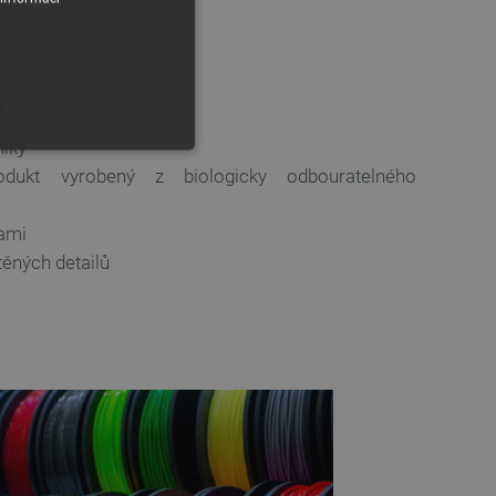
A
níky
odukt vyrobený z biologicky odbouratelného
vami
těných detailů
y
 Webové stránky nelze bez
ařízení, která mají přístup k
la uživatelskou zkušenost.