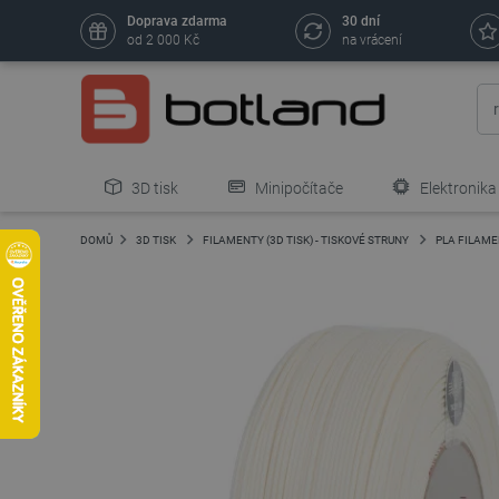
Doprava zdarma
30 dní
od 2 000 Kč
na vrácení
3D tisk
Minipočítače
Elektronika
DOMŮ
3D TISK
FILAMENTY (3D TISK) - TISKOVÉ STRUNY
PLA FILAM