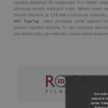
vysokou detailnost 3D modelování.
PLA
Starter vyka
přilnavost prvních tiskových vrstev. Během tavení n
Průměr filamentu je
1,75 mm
a hmotnost materiálu 
NFC TigerTag
, který umožňuje rychlé odečtení kl
pomocí chytrého telefonu. To vám poskytne okamžitý
jsou teploty tisku, typ materiálu a doporučená nastavení
Tyto webov
webových st
cookie. Údaj
Pokud s t