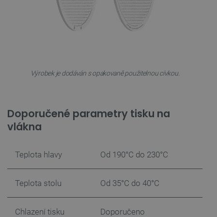
_smvs
.botland.cz
59 minut
53 sekund
VISITOR_PRIVACY_METADATA
YouTube
5 měsíců
.youtube.com
4 týdny
Výrobek je dodáván s opakovaně použitelnou cívkou.
Doporučené parametry tisku na
vlákna
Teplota hlavy
Od 190°C do 230°C
Teplota stolu
Od 35°C do 40°C
Chlazení tisku
Doporučeno