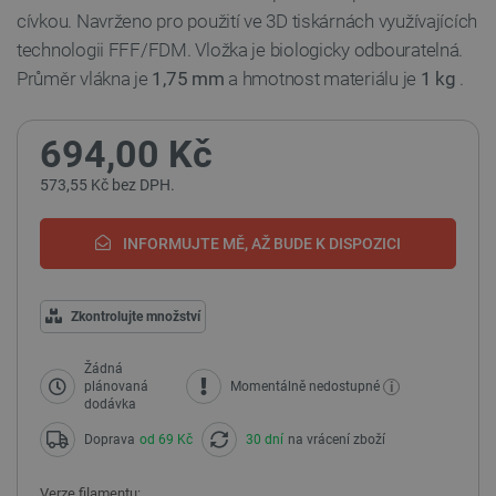
cívkou. Navrženo pro použití ve 3D tiskárnách využívajících
technologii FFF/FDM. Vložka je biologicky odbouratelná.
Průměr vlákna je
1,75 mm
a hmotnost materiálu je
1 kg
.
694,00 Kč
573,55 Kč bez DPH.
INFORMUJTE MĚ, AŽ BUDE K DISPOZICI
Zkontrolujte množství
Žádná
i
plánovaná
Momentálně nedostupné
dodávka
Doprava
od 69 Kč
30 dní
na vrácení zboží
Verze filamentu: