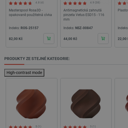
4.8 (4)
4.9 (38)
Masterspool Rosa3D -
Antimagnetická zahnutá
Plast
opakovaně použitelná cívka
pinzeta Vetus ESD15 - 116
mm
Indeks:
ROS-25157
Indeks:
NSZ-00847
Indeks
Cena
Cena
Cena
82,00 Kč
44,00 Kč
22,00
PRODUKTY ZE STEJNÉ KATEGORIE:
critData
botland.cz
9 minut
51 sekund
High-contrast mode
5 (1)
5 (1)