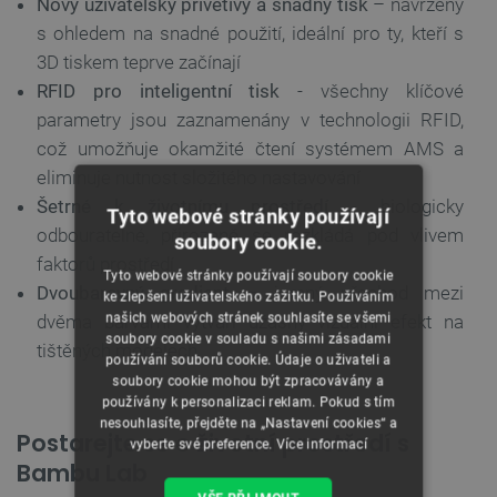
Nový uživatelsky přívětivý a snadný tisk
– navržený
s ohledem na snadné použití, ideální pro ty, kteří s
3D tiskem teprve začínají
RFID pro inteligentní tisk
- všechny klíčové
parametry jsou zaznamenány v technologii RFID,
což umožňuje okamžité čtení systémem AMS a
eliminuje nutnost složitého nastavování
Šetrné k životnímu prostředí
- biologicky
Tyto webové stránky používají
odbouratelné, přirozeně se rozkládá pod vlivem
soubory cookie.
faktorů prostředí
Tyto webové stránky používají soubory cookie
Dvoubarevný gradient
– jemný přechod mezi
ke zlepšení uživatelského zážitku. Používáním
našich webových stránek souhlasíte se všemi
dvěma barvami vytváří úžasný vizuální efekt na
soubory cookie v souladu s našimi zásadami
tištěných modelech
používání souborů cookie. Údaje o uživateli a
soubory cookie mohou být zpracovávány a
používány k personalizaci reklam. Pokud s tím
nesouhlasíte, přejděte na „Nastavení cookies“ a
Postarejte se o životní prostředí s
vyberte své preference.
Více informací
Bambu Lab