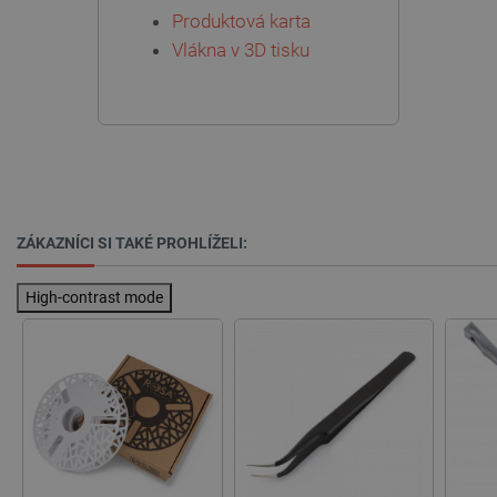
Produktová karta
PHPSESSID
PHP.net
Zavřením
botland.cz
prohlížeče
Vlákna v 3D tisku
ZÁKAZNÍCI SI TAKÉ PROHLÍŽELI:
High-contrast mode
_lb
.botland.cz
Zavřením
prohlížeče