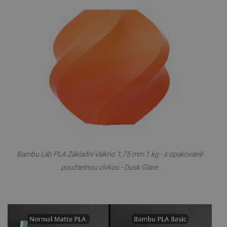
Bambu Lab PLA Základní vlákno 1,75 mm 1 kg - s opakovaně
použitelnou cívkou - Dusk Glare.