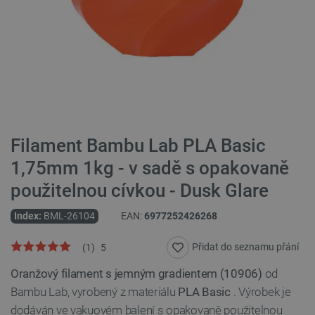
Filament Bambu Lab PLA Basic
1,75mm 1kg - v sadě s opakovaně
použitelnou cívkou - Dusk Glare
Index:
BML-26104
EAN:
6977252426268
Přidat do seznamu přání
(
1
)
5
Oranžový filament s jemným gradientem (10906)
od
Bambu Lab, vyrobený z materiálu
PLA Basic
. Výrobek je
dodáván ve vakuovém balení s opakovaně použitelnou