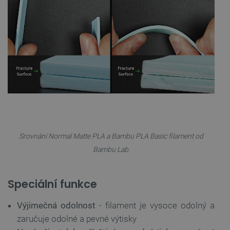
Srovnání Normal Matte PLA a Bambu PLA Basic filament od
Bambu Lab.
Speciální funkce
Výjimečná odolnost
- filament je vysoce odolný a
zaručuje odolné a pevné výtisky