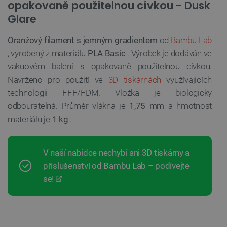
opakovaně použitelnou cívkou - Dusk
Glare
Oranžový filament s jemným gradientem
od
Bambu Lab
, vyrobený z materiálu
PLA Basic
. Výrobek je dodáván ve
vakuovém balení s opakovaně použitelnou cívkou.
Navrženo pro použití ve
3D tiskárnách
využívajících
technologii FFF/FDM. Vložka je biologicky
odbouratelná. Průměr vlákna je
1,75 mm
a hmotnost
materiálu je
1 kg
.
V naší nabídce nechybí ani 3D tiskárny a
příslušenství od Bambu Lab – podívejte
se!