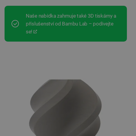
Naše nabídka zahrnuje také 3D tiskárny a
příslušenství od Bambu Lab – podívejte
se!