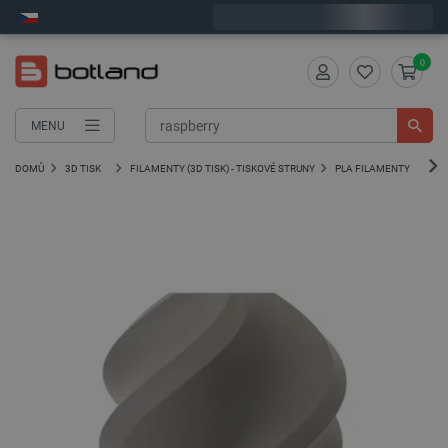
Expedujeme v pondělí
0
MENU
DOMŮ
3D TISK
FILAMENTY (3D TISK) - TISKOVÉ STRUNY
PLA FILAMENTY