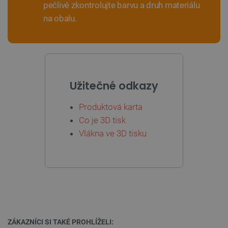
pečlivě zkontrolujte barvu a druh materiálu
na obalu.
PHPSESSID
PHP.net
Zavřením
botland.cz
prohlížeče
Užitečné odkazy
Produktová karta
Co je 3D tisk
Vlákna ve 3D tisku
ZÁKAZNÍCI SI TAKÉ PROHLÍŽELI: