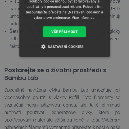
RFID pro inteligentní tisk
- všechny klíčové
soubory cookie mohou být zpracovávány a
používány k personalizaci reklam. Pokud s tím
parametry jsou uloženy v technologii RFID,
nesouhlasíte, přejděte na „Nastavení cookies“ a
umožňují okamžité čtení systémem AMS a eliminují
vyberte své preference.
Více informací
nutnost složitého nastavování
Šetrné k životnímu prostředí
- biologicky
VŠE PŘIJMOUT
odbouratelné, přirozeně se rozkládá pod vlivem
faktorů prostředí
NASTAVENÍ COOKIES
NEZBYTNĚ NUTNÉ SOUBORY
Postarejte se o životní prostředí s
VÝKONOVÉ SOUBORY
Bambu Lab
SOUBORY CÍLENÍ
Speciálně navržená cívka Bambu Lab umožňuje její
vícenásobné použití s vlákny Refill. Tyto filamenty se
FUNKČNÍ SOUBORY
vyznačují nejen příznivou cenou, ale také eliminací
nutnosti používat jednorázové cívky, které po
spotřebování materiálu většinou končí v koši. Výběrem
náhradních filamentů významně přispíváte k péči o naše
Nezbytně nutné soubory
Výkonové soubory