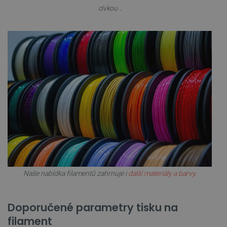
.
cívkou
Zásadách ochrany soukromí Google
_smvs
.botland.cz
59 minut
53 sekund
VISITOR_PRIVACY_METADATA
YouTube
5 měsíců
.youtube.com
4 týdny
Naše nabídka filamentů zahrnuje i
další materiály a barvy.
Doporučené parametry tisku na
filament