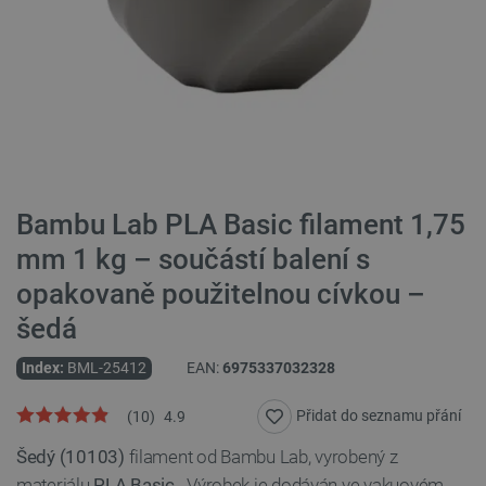
Bambu Lab PLA Basic filament 1,75
mm 1 kg – součástí balení s
opakovaně použitelnou cívkou –
šedá
Index:
BML-25412
EAN:
6975337032328
Přidat do seznamu přání
(
10
)
4.9
Šedý (10103)
filament od Bambu Lab, vyrobený z
materiálu
PLA Basic
. Výrobek je dodáván ve vakuovém