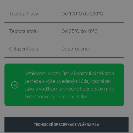
Teplota hlavy
Od 190°C do 230°C
Teplota stolu
Od 35°C do 40°C
PrestaShop-
.botland.cz
2 týdny 6
Chlazení tisku
Doporučeno
[abcdef0123456789]{32}
dní
Vzhledem k rozdílům v konstrukci tiskáren
je třeba s výše uvedenými údaji zacházet
isListDisplay
botland.cz
Zavřením
prohlížeče
jako s vodítkem a vhodné hodnoty by měly
být stanoveny experimentálně.
critCartData
botland.cz
9 minut
54 sekund
TECHNICKÉ SPECIFIKACE VLÁKNA PLA