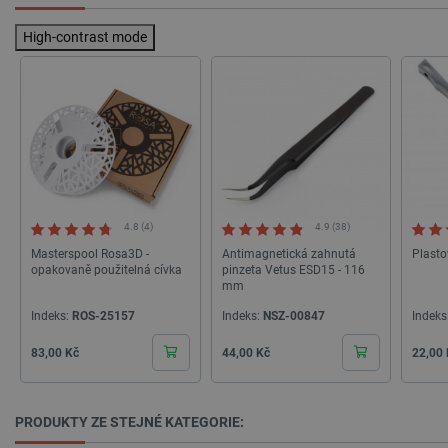
High-contrast mode
_lb
.botland.cz
Zavřením
prohlížeče
4.8 (4)
4.9 (38)
Masterspool Rosa3D -
Antimagnetická zahnutá
Plast
opakovaně použitelná cívka
pinzeta Vetus ESD15 - 116
mm
Indeks:
ROS-25157
Indeks:
NSZ-00847
Indeks
critData
botland.cz
9 minut
Cena
Cena
Cena
51 sekund
83,00 Kč
44,00 Kč
22,00
PRODUKTY ZE STEJNÉ KATEGORIE: