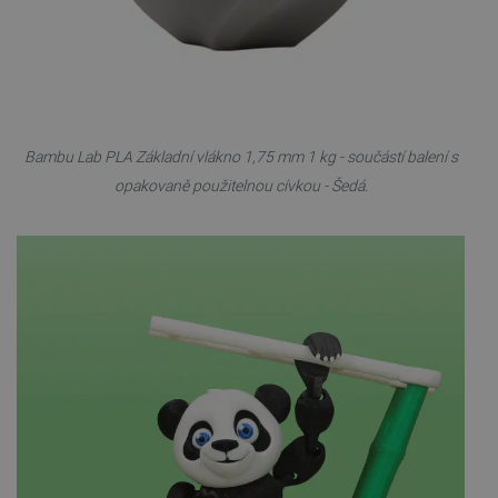
Bambu Lab PLA Základní vlákno 1,75 mm 1 kg - součástí balení s
opakovaně použitelnou cívkou - Šedá.