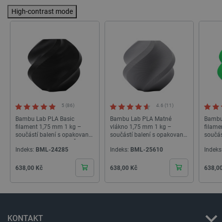
High-contrast mode
critAccountId
botland.cz
9 minut
52 sekund
5 (86)
4.6 (11)
Bambu Lab PLA Basic
Bambu Lab PLA Matné
Bambu
filament 1,75 mm 1 kg –
vlákno 1,75 mm 1 kg –
filame
součástí balení s opakovaně
součástí balení s opakovaně
součás
použitelnou cívkou – Černá
použitelnou cívkou – Ash
použit
Indeks:
BML-24285
Indeks:
BML-25610
Indeks
Grey
Green
Cena
Cena
Cena
638,00 Kč
638,00 Kč
638,0
Storage declaration
Storage
Název
Popis
type
KONTAKT