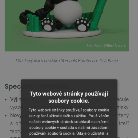
Ukázkový tisk s použitím filamentů Bambu Lab PLA Basic.
Speciální vlastnosti
Tyto webové stránky používají
Výjimečná odolnost
- filament se vyznačuje
soubory cookie.
vysokou odolností, zaručující odolné a pevné výtisky
Tyto webové stránky používají soubory cookie
Nový uživatelsky přívětivý a snadný tisk
– navržený
ke zlepšení uživatelského zážitku. Používáním
našich webových stránek souhlasíte se všemi
s ohledem na snadné použití, ideální pro ty, kteří
soubory cookie v souladu s našimi zásadami
teprve začínají své dobrodružství s 3D tiskem
používání souborů cookie. Údaje o uživateli a