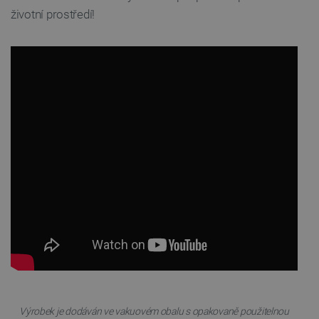
životní prostředí!
Soubory cílení
Funkční soubory
Nezbytně nutné soubory cookie umožňují základní
funkce webových stránek, jako je přihlášení
uživatele a správa účtu. Webové stránky nelze bez
nezbytně nutných souborů cookie správně
používat.
Poskytovatel
/
Název
Vyprší
Doména
udid
.botland.cz
4 týdny 2
dny
__cf_bm
Cloudflare Inc.
29 minut
.heureka.group
58 sekund
Výrobek je dodáván ve vakuovém obalu s opakovaně použitelnou