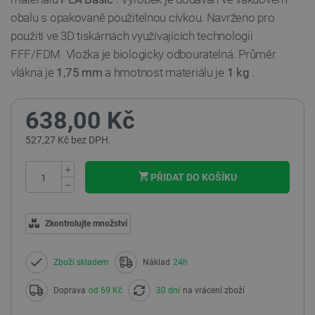
obalu s opakovaně použitelnou cívkou. Navrženo pro
použití ve 3D tiskárnách využívajících technologii
FFF/FDM. Vložka je biologicky odbouratelná. Průměr
vlákna je
1,75 mm
a hmotnost materiálu je
1 kg
.
638,00 Kč
527,27 Kč bez DPH.
+
PŘIDAT DO KOŠÍKU
−
Zkontrolujte množství
Zboží skladem
Náklad
24h
Doprava
od 69 Kč
30 dní
na vrácení zboží