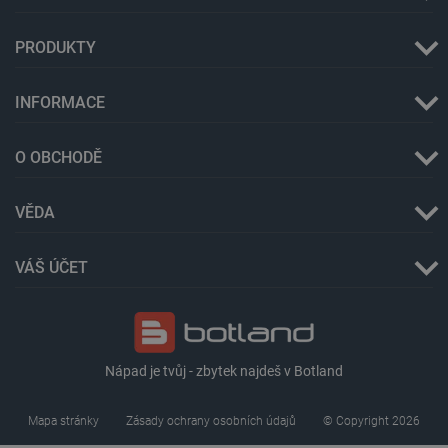
cartSkuToUrl
Místní
úložiště
PRODUKTY
_gcl_ls
Místní
úložiště
INFORMACE
luigis.env.v2.159265-
Úložiště
245523
relace
lbx_ac_easystorage
Úložiště
O OBCHODĚ
relace
_cltk
Úložiště
relace
VĚDA
szn:idnts:cch
Místní
úložiště
VÁŠ ÚČET
sid
Místní
úložiště
_smvc
Místní
úložiště
Nápad je tvůj - zbytek najdeš v Botland
Mapa stránky
Zásady ochrany osobních údajů
© Copyright 2026
Poskytovatel
/