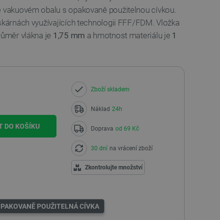
e vakuovém obalu s opakovaně použitelnou cívkou.
iskárnách využívajících technologii FFF/FDM. Vložka
růměr vlákna je
1,75 mm
a hmotnost materiálu je
1
Zboží skladem
Náklad
24h
T DO KOŠÍKU
Doprava
od 69 Kč
30 dní
na vrácení zboží
Zkontrolujte množství
PAKOVANĚ POUŽITELNÁ CÍVKA