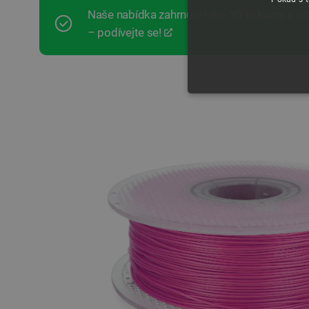
Naše nabídka zahrnuje také 3D tiskárny a p
– podívejte se!
NEZBYTNĚ NUTN
FUNKČNÍ SOUBO
Nezbytně nutné soubory cooki
nezbytně nutných souborů coo
Název
udid