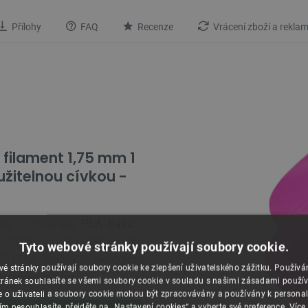
Přílohy
FAQ
Recenze
Vrácení zboží a rekla
 filament 1,75 mm 1
užitelnou cívkou -
ený z materiálu
PLA Basic
.
užitelnou cívkou. Určeno pro
Tyto webové stránky používají soubory cookie.
FF/FDM. Vložka je biologicky
é stránky používají soubory cookie ke zlepšení uživatelského zážitku. Použív
teriálu je
1 kg
.
ránek souhlasíte se všemi soubory cookie v souladu s našimi zásadami použí
e o uživateli a soubory cookie mohou být zpracovávány a používány k personal
ím nesouhlasíte, přejděte na „Nastavení cookies“ a vyberte své preference.
Více