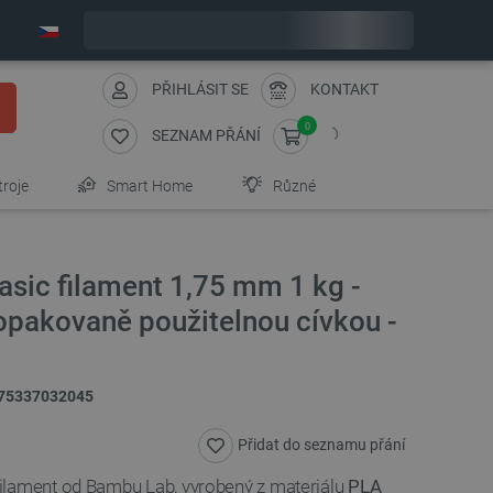
Expedujeme v pondělí
PŘIHLÁSIT SE
KONTAKT
0
SEZNAM PŘÁNÍ
troje
Smart Home
Různé
sic filament 1,75 mm 1 kg -
 opakovaně použitelnou cívkou -
75337032045
Přidat do seznamu přání
filament od Bambu Lab, vyrobený z materiálu
PLA