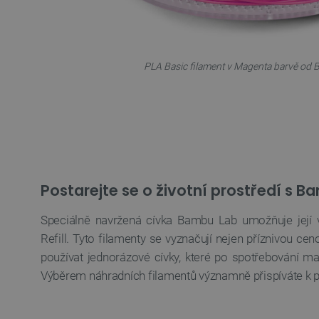
__cf_bm
_smvs
PLA Basic filament v Magenta barvě od 
VISITOR_PRIVACY_METAD
Zásadách ochrany soukrom
PrestaShop-
[abcdef0123456789]{32}
isListDisplay
Postarejte se o životní prostředí s 
critCartData
Speciálně navržená cívka Bambu Lab umožňuje její v
CookieScriptConsent
Refill. Tyto filamenty se vyznačují nejen příznivou ceno
používat jednorázové cívky, které po spotřebování mat
__cf_bm
Výběrem náhradních filamentů významně přispíváte k pé
__cf_bm