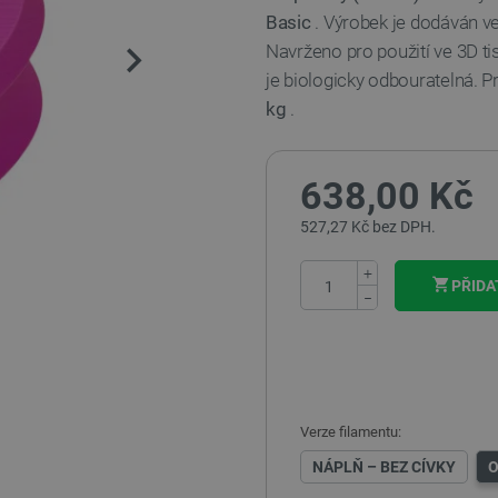
Basic
. Výrobek je dodáván v
Navrženo pro použití ve 3D t
je biologicky odbouratelná. P
kg
.
638,00 Kč
527,27 Kč bez DPH.
+
PŘIDA
−
Verze filamentu:
NÁPLŇ – BEZ CÍVKY
O