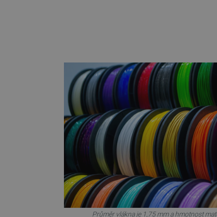
_lb_ccc
PHPSESSID
_lb
critData
critAccountId
Storage declaration
Název
cartSkuToUrl
Průměr vlákna je 1,75 mm a hmotnost mater