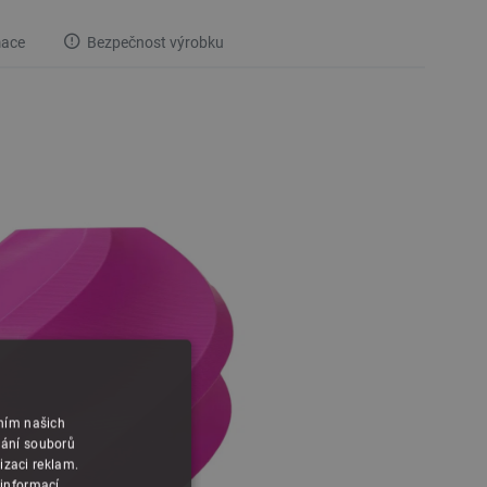
mace
Bezpečnost výrobku
áním našich
vání souborů
izaci reklam.
 informací