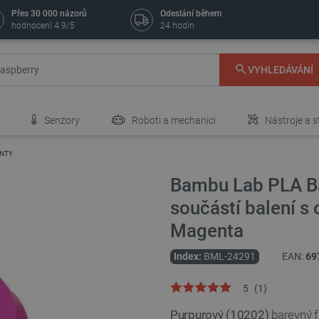
Přes 30 000 názorů
Odeslání během
hodnocení 4.9/5
24 hodin
VYHLEDÁVÁNÍ
Senzory
Roboti a mechanici
Nástroje a s
ENTY
Bambu Lab PLA Ba
součástí balení s
Magenta
Index:
BML-24291
EAN:
69
5
(
1
)
Purpurový (10202)
barevný 