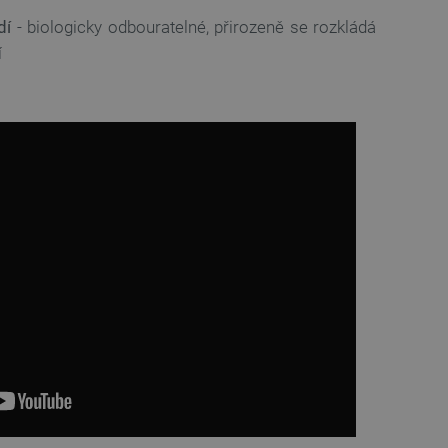
idmi a roboty. To je pro web
 používání jejich webových
dí
- biologicky odbouratelné, přirozeně se rozkládá
í
é relace napříč požadavky
živatele a volby soukromí
 o souhlasu návštěvníka s
ením, které zajistí, že
spektovány.
 založeného na enginu
referencí, jak se produkty
 aby se obsah nákupního
bchodu nebo při opuštění
pt.com k zapamatování
ů. Je nutné, aby banner
idmi a roboty. To je pro web
 používání jejich webových
idmi a roboty. To je pro web