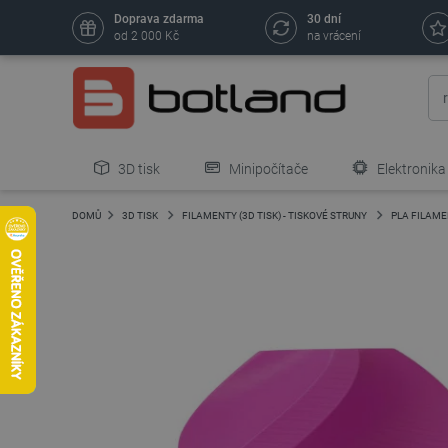
Doprava zdarma
30 dní
od 2 000 Kč
na vrácení
3D tisk
Minipočítače
Elektronika
DOMŮ
3D TISK
FILAMENTY (3D TISK) - TISKOVÉ STRUNY
PLA FILAM