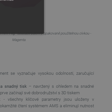
 mm 1 kg - součástí balení s opakovaně použitelnou cívkou -
Magenta.
y
ment se vyznačuje vysokou odolností, zaručující
 Webové stránky nelze bez
 a snadný tisk
– navržený s ohledem na snadné
í teprve začínají své dobrodružství s 3D tiskem
k
- všechny klíčové parametry jsou uloženy v
ařízení, která mají přístup k
 okamžité čtení systémem AMS a eliminují nutnost
la uživatelskou zkušenost.