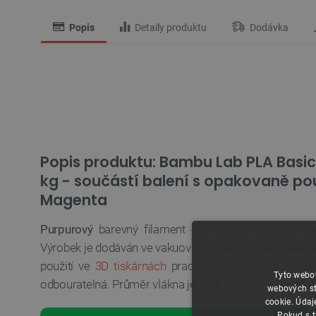
Popis
Detaily produktu
Dodávka
Popis produktu: Bambu Lab PLA Basic
kg - součástí balení s opakovaně po
Magenta
Purpurový
barevný filament od
Bambu Lab
, vyrob
Výrobek je dodáván ve vakuovém obalu s opakovaně po
použití ve
3D tiskárnách
pracujících v technologii F
Tyto webov
odbouratelná. Průměr vlákna je
1,75 mm
a hmotnost ma
webových st
cookie. Údaj
Pokud s t