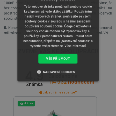
100nF. Kromě toho je také vhodné použít plyn. Z praxe však víme, že
Tyto webové stránky používají soubory cookie
bez tohoto prvku AVR fungují dobře. Vše samozřejmě záleží na
ke zlepšení uživatelského zážitku. Používáním
prostředí, ve kterém pracují. Pokud je místo pro desku plošných
našich webových stránek souhlasíte se všemi
spojů, stojí za to použít tuto tlumivku podle doporučení.
soubory cookie v souladu s našimi zásadami
používání souborů cookie. Údaje o uživateli a
5.
Konektor ISP (In-System Programming) umožňuje programovat
soubory cookie mohou být zpracovávány a
mikrokontrolér umístěný v cílovém systému. Využívá rozhraní SPI.
používány k personalizaci reklam. Pokud s tím
nesouhlasíte, přejděte na „Nastavení cookies“ a
vyberte své preference.
Více informací
ZVEME VÁS KE SPOLUPRÁCI!
VŠE PŘIJMOUT
4.9
NASTAVENÍ COOKIES
Založeno na
114 932
hodnocení
NEZBYTNĚ NUTNÉ SOUBORY
Známka
Jak sbíráme recenze?
VÝKONOVÉ SOUBORY
ukázka
SOUBORY CÍLENÍ