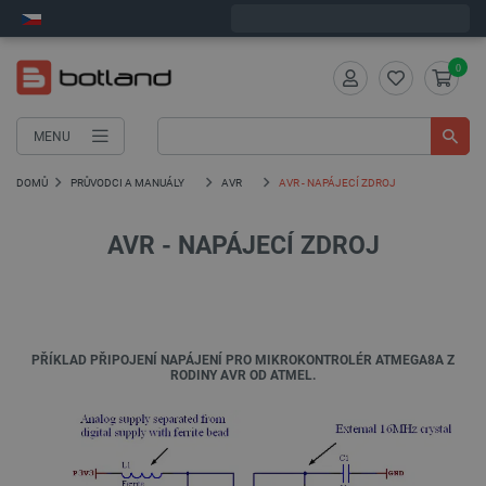
Expedujeme v pondělí
0
MENU
DOMŮ
PRŮVODCI A MANUÁLY
AVR
AVR - NAPÁJECÍ ZDROJ
AVR - NAPÁJECÍ ZDROJ
PŘÍKLAD PŘIPOJENÍ NAPÁJENÍ PRO MIKROKONTROLÉR ATMEGA8A Z
RODINY AVR OD ATMEL.