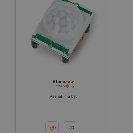
FUNKČNÍ SOUBORY
Nezbytně nutné soubory
Výkonové soubory
Soubory cílení
Funkční soubory
Nezbytně nutné soubory cookie umožňují základní
funkce webových stránek, jako je přihlášení
uživatele a správa účtu. Webové stránky nelze bez
nezbytně nutných souborů cookie správně
používat.
Poskytovatel
/
Stanisław
Název
Vyprší
Doména
ověřené
udid
.botland.cz
4 týdny 2
Vše jak má být
dny
0
0