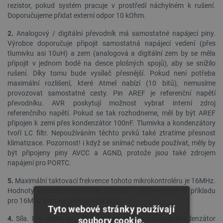
rezistor, pokud systém pracuje v prostředí náchylném k rušení.
Doporučujeme přidat externí odpor 10 kOhm.
2.
Analogový / digitální převodník má samostatné napájecí piny.
Výrobce doporučuje připojit samostatná napájecí vedení (přes
tlumivku asi 10uH) a zem (analogová a digitální zem by se měla
připojit v jednom bodě na desce plošných spojů), aby se snížilo
rušení. Díky tomu bude vysílač přesnější. Pokud není potřeba
maximální rozlišení, které Atmel nabízí (10 bitů), nemusíme
provozovat samostatné cesty. Pin AREF je referenční napětí
převodníku. AVR poskytují možnost vybrat interní zdroj
referenčního napětí. Pokud se tak rozhodneme, měl by být AREF
připojen k zemi přes kondenzátor 100nF. Tlumivka a kondenzátory
tvoří LC filtr. Nepoužíváním těchto prvků také ztratíme přesnost
klimatizace. Pozornost! i když se snímač nebude používat, měly by
být připojeny piny AVCC a AGND, protože jsou také zdrojem
napájení pro PORTC.
5.
Maximální taktovací frekvence tohoto mikrokontroléru je 16MHz.
Hodnoty kondenzátorů uvádí výrobce v dokumentaci. V příkladu
pro 16MHz křemen jsme použili 22pF.
Tyto webové stránky používají
4.
Síla. Pro každý pár VCC-GND výrobce doporučuje kondenzátor
soubory cookie.