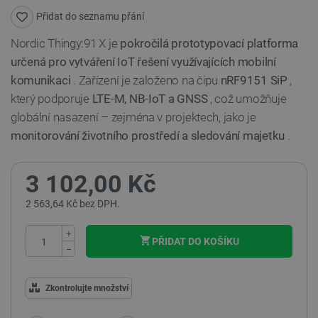
Přidat do seznamu přání
Nordic Thingy:91 X je
pokročilá prototypovací platforma
určená pro vytváření IoT řešení využívajících mobilní
komunikaci
. Zařízení je založeno na čipu
nRF9151 SiP
,
který podporuje
LTE-M, NB-IoT a GNSS
, což umožňuje
globální nasazení – zejména v projektech, jako je
monitorování životního prostředí a sledování majetku
.
3 102,00 Kč
2 563,64 Kč bez DPH.
+
PŘIDAT DO KOŠÍKU
−
Zkontrolujte množství