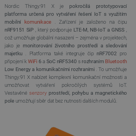
Nordic Thingy:91 X je
pokročilá prototypovací
platforma určená pro vytváření řešení IoT s využitím
mobilní
komunikace
. Zařízení je založeno na čipu
nRF9151 SiP
, který podporuje
LTE-M, NB-IoT a GNSS
,
což umožňuje globální nasazení – zejména v projektech,
jako je
monitorování životního prostředí a sledování
majetku
. Platforma také integruje čip
nRF7002
pro
připojení k
WiFi
6
a
SoC nRF5340
s
rozhraním
Bluetooth
Low Energy a komunikačními rozhraními
. To umožňuje
Thingy:91 X nabízet komplexní komunikační možnosti a
umožňovat vytváření pokročilých systémů IoT.
Vestavěné
senzory
prostředí, pohybu a magnetického
pole
umožňují sběr dat bez nutnosti dalších modulů.