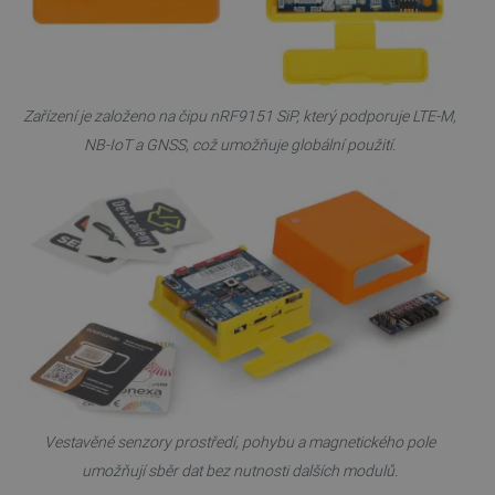
Zařízení je založeno na čipu nRF9151 SiP, který podporuje LTE-M,
NB-IoT a GNSS, což umožňuje globální použití.
PrestaShop-
.botland.cz
2 týdny 6
[abcdef0123456789]{32}
dní
Vestavěné senzory prostředí, pohybu a magnetického pole
isListDisplay
botland.cz
Zavřením
prohlížeče
umožňují sběr dat bez nutnosti dalších modulů.