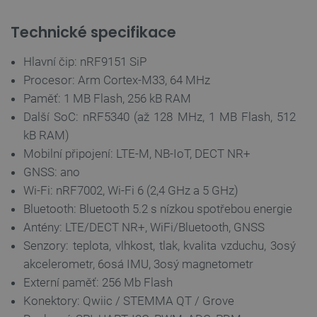
Technické specifikace
critCartData
botland.cz
9 minut
Hlavní čip: nRF9151 SiP
54 sekund
Procesor: Arm Cortex-M33, 64 MHz
Paměť: 1 MB Flash, 256 kB RAM
Další SoC: nRF5340 (až 128 MHz, 1 MB Flash, 512
kB RAM)
Mobilní připojení: LTE-M, NB-IoT, DECT NR+
GNSS: ano
Wi-Fi: nRF7002, Wi-Fi 6 (2,4 GHz a 5 GHz)
CookieScriptConsent
CookieScript
2 měsíce
Bluetooth: Bluetooth 5.2 s nízkou spotřebou energie
botland.cz
4 týdny
Antény: LTE/DECT NR+, WiFi/Bluetooth, GNSS
Senzory: teplota, vlhkost, tlak, kvalita vzduchu, 3osý
akcelerometr, 6osá IMU, 3osý magnetometr
Externí paměť: 256 Mb Flash
Konektory: Qwiic / STEMMA QT / Grove