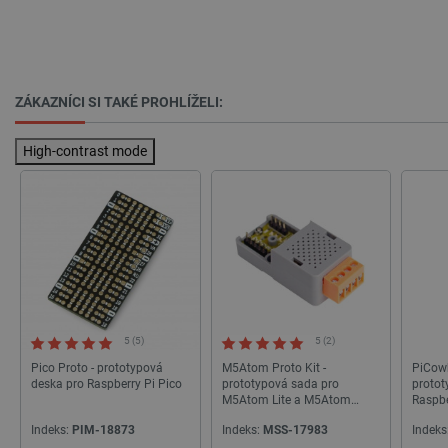
_lb_ccc
.botland.cz
1 rok
ZÁKAZNÍCI SI TAKÉ PROHLÍŽELI:
High-contrast mode
PHPSESSID
PHP.net
Zavřením
botland.cz
prohlížeče
5 (5)
5 (2)
Pico Proto - prototypová
M5Atom Proto Kit -
PiCowb
deska pro Raspberry Pi Pico
prototypová sada pro
protot
M5Atom Lite a M5Atom
Raspbe
Matrix
reseto
Indeks:
PIM-18873
Indeks:
MSS-17983
Indeks
QT - A