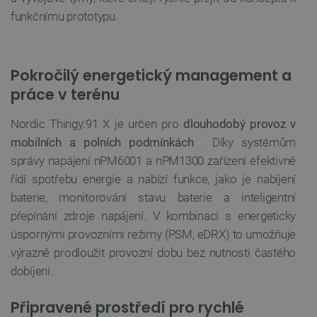
SOUBORY CÍLENÍ
funkčnímu prototypu.
FUNKČNÍ SOUBORY
Pokročilý energetický management a
práce v terénu
Nezbytně nutné soubory
Výkonové soubory
Soubory cílení
Funkční soubory
Nordic Thingy:91 X je určen pro
dlouhodobý provoz v
mobilních a polních podmínkách
. Díky systémům
Nezbytně nutné soubory cookie umožňují základní
správy napájení nPM6001 a nPM1300 zařízení efektivně
funkce webových stránek, jako je přihlášení
uživatele a správa účtu. Webové stránky nelze bez
řídí spotřebu energie a nabízí funkce, jako je nabíjení
nezbytně nutných souborů cookie správně používat.
baterie, monitorování stavu baterie a inteligentní
Poskytovatel
/
Název
Vyprší
přepínání zdroje napájení. V kombinaci s energeticky
Doména
úspornými provozními režimy (PSM, eDRX) to umožňuje
udid
.botland.cz
4 týdny 2
dny
výrazně prodloužit provozní dobu bez nutnosti častého
dobíjení.
Připravené prostředí pro rychlé