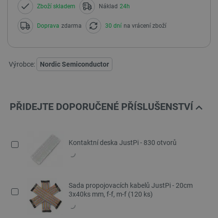
Zboží skladem
Náklad
24h
Doprava
zdarma
30 dní
na vrácení zboží
Výrobce:
Nordic Semiconductor
PŘIDEJTE DOPORUČENÉ PŘÍSLUŠENSTVÍ
Kontaktní deska JustPi - 830 otvorů
Sada propojovacích kabelů JustPi - 20cm
3x40ks mm, f-f, m-f (120 ks)