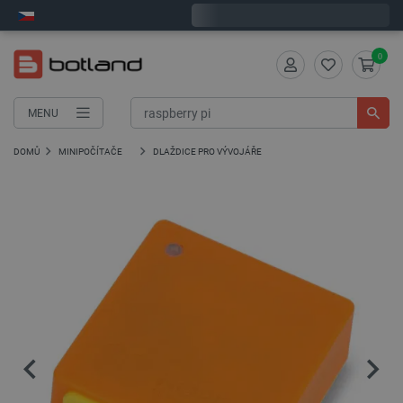
Expedujeme v pondělí
0
MENU
DOMŮ
MINIPOČÍTAČE
DLAŽDICE PRO VÝVOJÁŘE