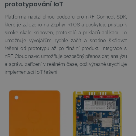
prototypování IoT
Platforma nabízí plnou podporu pro nRF Connect SDK,
__cf_bm
Cloudflare Inc.
29 minut
které je založeno na Zephyr RTOS a poskytuje přístup k
.heureka.group
58 sekund
široké škále knihoven, protokolů a příkladů aplikací. To
umožňuje vývojářům rychle začít a snadno škálovat
řešení od prototypu až po finální produkt. Integrace s
Zásadách
ochrany soukromí Google
nRF Cloud navíc umožňuje bezpečný přenos dat, analýzu
a správu zařízení v reálném čase, což výrazně urychluje
implementaci IoT řešení.
_smvs
.botland.cz
59 minut
53 sekund
VISITOR_PRIVACY_METADATA
YouTube
5 měsíců
.youtube.com
4 týdny