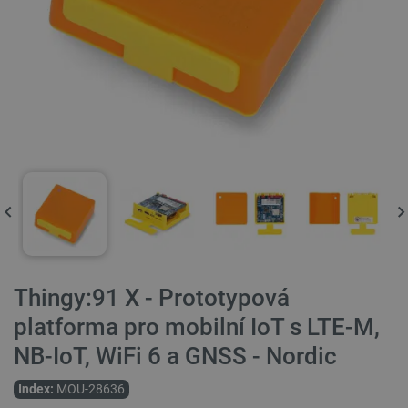
Thingy:91 X - Prototypová
platforma pro mobilní IoT s LTE-M,
NB-IoT, WiFi 6 a GNSS - Nordic
Index:
MOU-28636