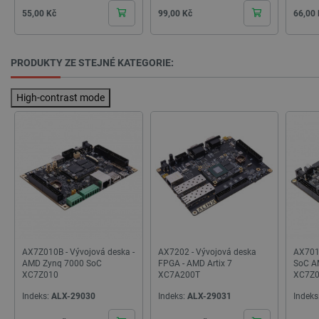
Cena
Cena
Cena
55,00 Kč
99,00 Kč
66,00
PRODUKTY ZE STEJNÉ KATEGORIE:
High-contrast mode
_lb
.botland.cz
Zavřením
prohlížeče
AX7Z010B - Vývojová deska -
AX7202 - Vývojová deska
AX7010
AMD Zynq 7000 SoC
FPGA - AMD Artix 7
SoC A
XC7Z010
XC7A200T
XC7Z
Indeks:
ALX-29030
Indeks:
ALX-29031
Indeks