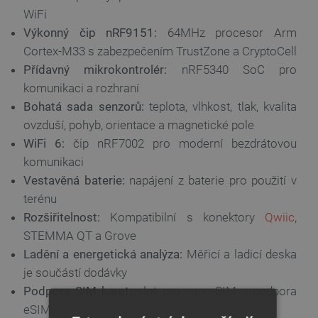
WiFi
Výkonný čip nRF9151:
64MHz procesor Arm
Cortex-M33 s zabezpečením TrustZone a CryptoCell
Přídavný mikrokontrolér:
nRF5340 SoC pro
komunikaci a rozhraní
Bohatá sada senzorů:
teplota, vlhkost, tlak, kvalita
ovzduší, pohyb, orientace a magnetické pole
WiFi 6:
čip nRF7002 pro moderní bezdrátovou
komunikaci
Vestavěná baterie:
napájení z baterie pro použití v
terénu
Rozšiřitelnost:
Kompatibilní s konektory
Qwiic
,
STEMMA QT a Grove
Ladění a energetická analýza:
Měřicí a ladicí deska
je součástí dodávky
Podpora SIM karet:
slot pro nano-SIM a podpora
eSIM