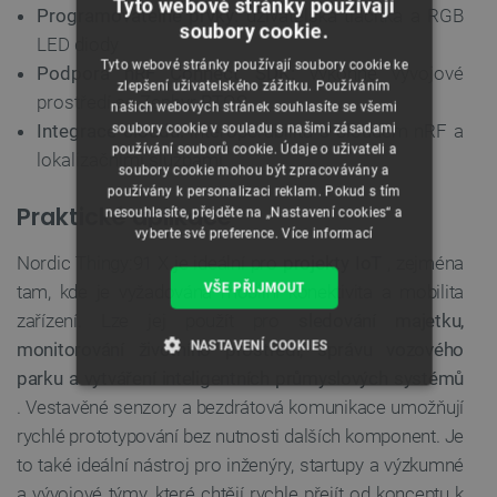
Tyto webové stránky používají
Programovatelné prvky:
uživatelská tlačítka a RGB
soubory cookie.
LED diody
Tyto webové stránky používají soubory cookie ke
Podpora nRF Connect SDK:
výkonné vývojové
zlepšení uživatelského zážitku. Používáním
prostředí se Zephyr RTOS
našich webových stránek souhlasíte se všemi
Integrace cloudu:
interoperabilita s cloudem nRF a
soubory cookie v souladu s našimi zásadami
používání souborů cookie. Údaje o uživateli a
lokalizačními službami
soubory cookie mohou být zpracovávány a
používány k personalizaci reklam. Pokud s tím
Praktické aplikace
nesouhlasíte, přejděte na „Nastavení cookies“ a
vyberte své preference.
Více informací
Nordic Thingy:91 X je ideální pro
projekty IoT
, zejména
VŠE PŘIJMOUT
tam, kde je vyžadována mobilní konektivita a mobilita
zařízení. Lze jej použít pro
sledování majetku,
NASTAVENÍ COOKIES
monitorování životního prostředí, správu vozového
parku a vytváření inteligentních průmyslových systémů
NEZBYTNĚ NUTNÉ SOUBORY
. Vestavěné senzory a bezdrátová komunikace umožňují
rychlé prototypování bez nutnosti dalších komponent. Je
VÝKONOVÉ SOUBORY
to také ideální nástroj pro inženýry, startupy a výzkumné
a vývojové týmy, které chtějí rychle přejít od konceptu k