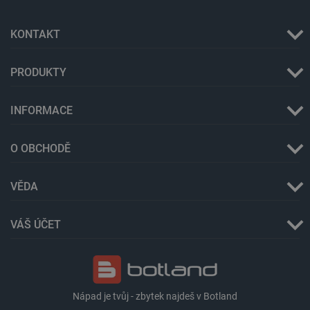
KONTAKT
PRODUKTY
INFORMACE
Storage declaration
O OBCHODĚ
Storage
Název
Popis
type
VĚDA
cartSkuToUrl
Místní
úložiště
_gcl_ls
Místní
VÁŠ ÚČET
úložiště
luigis.env.v2.159265-
Úložiště
245523
relace
lbx_ac_easystorage
Úložiště
relace
Nápad je tvůj - zbytek najdeš v Botland
_cltk
Úložiště