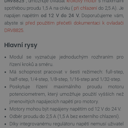
DRV8825
, umožňuje ovládat
krokový motor
s maximální
spotřebou proudu 1,5 A na cívku (
při chlazení
do 2,5 A). Je
napájen napětím
od 12 V do 24 V.
Doporučujeme vám,
abyste si
před použitím přečetli dokumentaci k ovladači
DRV8825.
Hlavní rysy
Modul se vyznačuje jednoduchým rozhraním pro
řízení kroků a směru.
Má schopnost pracovat v šesti režimech: full-step,
half-step, 1/4-step, 1/8-step, 1/16-step and 1/32-step.
Poskytuje řízení maximálního proudu motoru
potenciometrem, který umožňuje použití vyšších než
jmenovitých napájecích napětí pro motory.
Motory mohou být napájeny napětím od 12 V do 24 V.
Odběr proudu do 2,5 A (1,5 A bez externího chlazení).
Díky integrovanému regulátoru napětí nemusí uživatel