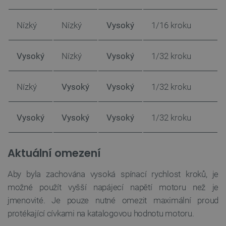
Nízký
Nízký
Vysoký
1/16 kroku
Vysoký
Nízký
Vysoký
1/32 kroku
Nízký
Vysoký
Vysoký
1/32 kroku
__cf_bm
Cloudflare Inc.
29 minut
.bambulab.com
54 sekund
Vysoký
Vysoký
Vysoký
1/32 kroku
Aktuální omezení
Aby byla zachována vysoká spínací rychlost kroků, je
možné použít vyšší napájecí napětí motoru než je
__cf_bm
Cloudflare Inc.
29 minut
.webshopapp.com
56 sekund
jmenovité. Je pouze nutné omezit maximální proud
protékající cívkami na katalogovou hodnotu motoru.