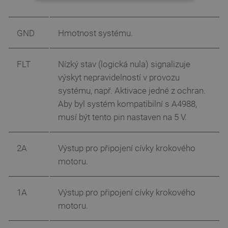
NEZBYTNĚ NUTNÉ SOUBORY
VÝKONOVÉ SOUBORY
GND
Hmotnost systému.
SOUBORY CÍLENÍ
FLT
Nízký stav (logická nula) signalizuje
FUNKČNÍ SOUBORY
výskyt nepravidelností v provozu
systému, např. Aktivace jedné z ochran.
Aby byl systém kompatibilní s A4988,
musí být tento pin nastaven na 5 V.
Nezbytně nutné soubory
Výkonové soubory
Soubory cílení
Funkční soubory
2A
Výstup pro připojení cívky krokového
Nezbytně nutné soubory cookie umožňují základní
motoru.
funkce webových stránek, jako je přihlášení
uživatele a správa účtu. Webové stránky nelze bez
nezbytně nutných souborů cookie správně
používat.
1A
Výstup pro připojení cívky krokového
Poskytovatel
/
motoru.
Název
Vyprší
Doména
udid
.botland.cz
4 týdny 2