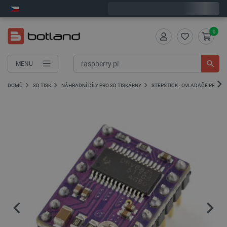
Expedujeme v pondělí
0
MENU
DOMŮ
3D TISK
NÁHRADNÍ DÍLY PRO 3D TISKÁRNY
STEPSTICK - OVLADAČE PRO K