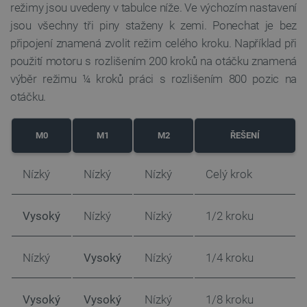
režimy jsou uvedeny v tabulce níže. Ve výchozím nastavení
jsou všechny tři piny staženy k zemi. Ponechat je bez
připojení znamená zvolit režim celého kroku. Například při
isListDisplay
botland.cz
Zavřením
použití motoru s rozlišením 200 kroků na otáčku znamená
prohlížeče
výběr režimu ¼ kroků práci s rozlišením 800 pozic na
otáčku.
critCartData
botland.cz
9 minut
M0
M1
M2
ŘEŠENÍ
54 sekund
Nízký
Nízký
Nízký
Celý krok
Vysoký
Nízký
Nízký
1/2 kroku
Nízký
Vysoký
Nízký
1/4 kroku
CookieScriptConsent
CookieScript
2 měsíce
botland.cz
4 týdny
Vysoký
Vysoký
Nízký
1/8 kroku