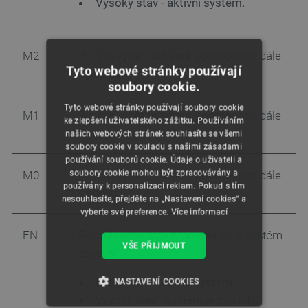
Vysoký stav - aktivní systém.
M2
Pin pro výběr rozlišení, podrobnosti dále
Tyto webové stránky používají
v popisu.
soubory cookie.
Tyto webové stránky používají soubory cookie
M1
Pin pro výběr rozlišení, podrobnosti dále
ke zlepšení uživatelského zážitku. Používáním
v popisu.
našich webových stránek souhlasíte se všemi
soubory cookie v souladu s našimi zásadami
používání souborů cookie. Údaje o uživateli a
soubory cookie mohou být zpracovávány a
M0
Pin pro výběr rozlišení, podrobnosti dále
používány k personalizaci reklam. Pokud s tím
v popisu.
nesouhlasíte, přejděte na „Nastavení cookies“ a
vyberte své preference.
Více informací
EN
Povolit - nízký stav znamená, že je systém
VŠE PŘIJMOUT
zapnutý.
Nízký stav - aktivní systém.
NASTAVENÍ COOKIES
Vysoký stav - systém je vypnutý.