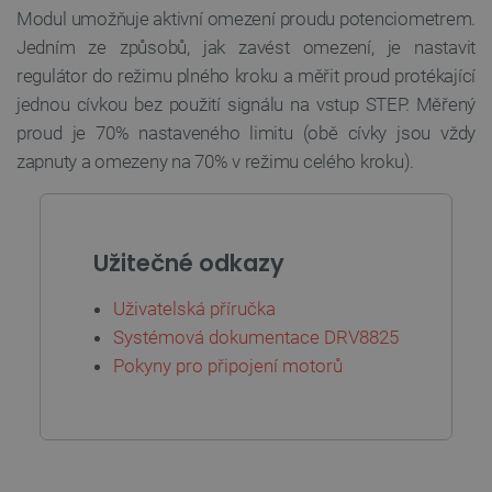
Modul umožňuje aktivní omezení proudu potenciometrem.
Jedním ze způsobů, jak zavést omezení, je nastavit
regulátor do režimu plného kroku a měřit proud protékající
jednou cívkou bez použití signálu na vstup STEP. Měřený
proud je 70% nastaveného limitu (obě cívky jsou vždy
_lb_ccc
.botland.cz
1 rok
zapnuty a omezeny na 70% v režimu celého kroku).
Užitečné odkazy
Uživatelská příručka
Systémová dokumentace DRV8825
Pokyny pro připojení motorů
PHPSESSID
PHP.net
Zavřením
botland.cz
prohlížeče