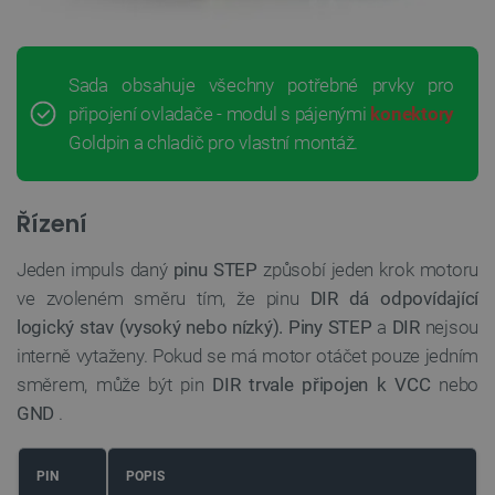
Sada obsahuje všechny potřebné prvky pro
připojení ovladače - modul s pájenými
konektory
Goldpin a chladič pro vlastní montáž.
Řízení
Jeden impuls daný
pinu STEP
způsobí jeden krok motoru
ve zvoleném směru tím, že pinu
DIR dá odpovídající
logický stav (vysoký nebo nízký).
Piny STEP
a
DIR
nejsou
interně vytaženy. Pokud se má motor otáčet pouze jedním
směrem, může být pin
DIR
trvale připojen k VCC
nebo
GND
.
PIN
POPIS