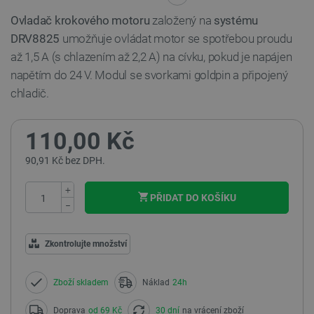
Ovladač krokového motoru
založený
na
systému
DRV8825
umožňuje ovládat motor se spotřebou proudu
až 1,5 A (s chlazením až 2,2 A) na cívku, pokud je napájen
napětím do 24 V. Modul se svorkami goldpin a připojený
chladič.
110,00 Kč
90,91 Kč bez DPH.
+
PŘIDAT DO KOŠÍKU
−
Zkontrolujte množství
Zboží skladem
Náklad
24h
Doprava
od 69 Kč
30 dní
na vrácení zboží