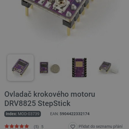
Ovladač krokového motoru
DRV8825 StepStick
Index:
MOD-03739
EAN:
5904422332174
Přidat do seznamu přání
(
5
)
5