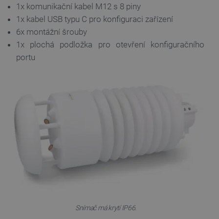
1x komunikační kabel M12 s 8 piny
1x kabel USB typu C pro konfiguraci zařízení
6x montážní šrouby
1x plochá podložka pro otevření konfiguračního
portu
critData
botland.cz
9 minut
51 sekund
critAccountId
botland.cz
9 minut
Snímač má krytí IP66.
52 sekund