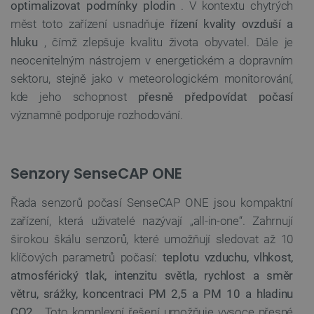
optimalizovat podmínky plodin
. V kontextu chytrých
měst toto zařízení usnadňuje
řízení kvality ovzduší a
hluku
, čímž zlepšuje kvalitu života obyvatel. Dále je
neocenitelným nástrojem v energetickém a dopravním
sektoru, stejně jako v meteorologickém monitorování,
kde jeho schopnost
přesně předpovídat počasí
významně podporuje rozhodování.
Senzory SenseCAP ONE
Řada senzorů počasí SenseCAP ONE jsou kompaktní
zařízení, která uživatelé nazývají „all-in-one“. Zahrnují
širokou škálu senzorů, které umožňují sledovat až 10
klíčových parametrů počasí:
teplotu vzduchu, vlhkost,
atmosférický tlak, intenzitu světla, rychlost a směr
větru, srážky, koncentraci PM 2,5 a PM 10 a hladinu
CO2
. Toto komplexní řešení umožňuje vysoce přesné