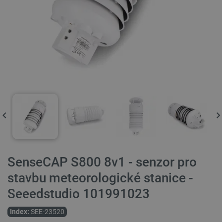
SenseCAP S800 8v1 - senzor pro
stavbu meteorologické stanice -
Seeedstudio 101991023
Index:
SEE-23520