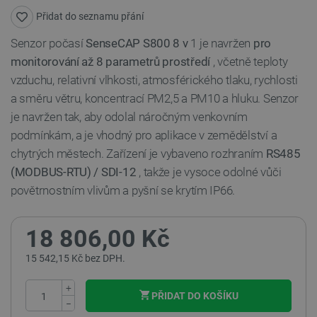
Přidat do seznamu přání
Senzor počasí
SenseCAP S800 8 v
1 je navržen
pro
monitorování až 8 parametrů prostředí
, včetně teploty
vzduchu, relativní vlhkosti, atmosférického tlaku, rychlosti
a směru větru, koncentrací PM2,5 a PM10 a hluku. Senzor
je navržen tak, aby odolal náročným venkovním
podmínkám, a je vhodný pro aplikace v zemědělství a
chytrých městech. Zařízení je vybaveno rozhraním
RS485
(MODBUS-RTU) / SDI-12
, takže je vysoce odolné vůči
povětrnostním vlivům a pyšní se krytím IP66.
18 806,00 Kč
15 542,15 Kč bez DPH.
+
PŘIDAT DO KOŠÍKU
−