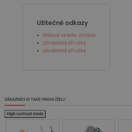
Užitečné odkazy
Webové stránky výrobce
Uživatelská příručka
Uživatelská příručka
Storage declaration
Storage
Název
Popis
type
cartSkuToUrl
Místní
úložiště
ZÁKAZNÍCI SI TAKÉ PROHLÍŽELI:
_gcl_ls
Místní
úložiště
High-contrast mode
luigis.env.v2.159265-
Úložiště
245523
relace
lbx_ac_easystorage
Úložiště
relace