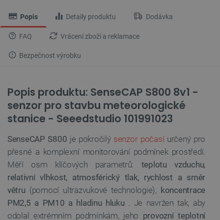
Popis
Detaily produktu
Dodávka
FAQ
Vrácení zboží a reklamace
Bezpečnost výrobku
Popis produktu: SenseCAP S800 8v1 -
senzor pro stavbu meteorologické
stanice - Seeedstudio 101991023
SenseCAP S800
je pokročilý
senzor počasí
určený pro
přesné a komplexní monitorování podmínek prostředí.
Měří osm klíčových parametrů:
teplotu vzduchu,
relativní vlhkost, atmosférický tlak, rychlost a směr
větru
(pomocí ultrazvukové technologie),
koncentrace
PM2,5 a PM10 a hladinu hluku
. Je navržen tak, aby
odolal extrémním podmínkám, jeho
provozní teplotní