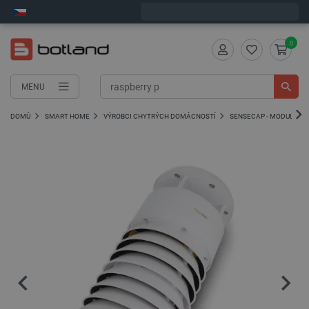
Objednejte do:
7
:
50
:
13
zašleme dnes - GLS!
0
MENU
DOMŮ
SMART HOME
VÝROBCI CHYTRÝCH DOMÁCNOSTÍ
SENSECAP - MODULY L