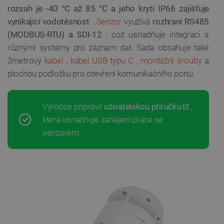
rozsah je -40 °C až 85 °C a jeho krytí IP66 zajišťuje
vynikající vodotěsnost
.
Senzor
využívá
rozhraní RS485
(MODBUS-RTU) a SDI-12
, což usnadňuje integraci s
různými systémy pro záznam dat. Sada obsahuje také
3metrový
kabel
,
kabel USB typu C
,
montážní šrouby
a
plochou podložku pro otevření komunikačního portu.
Výrobce připravil
uživatelskou příručku
,
která usnadňuje zahájení práce se
senzorem.