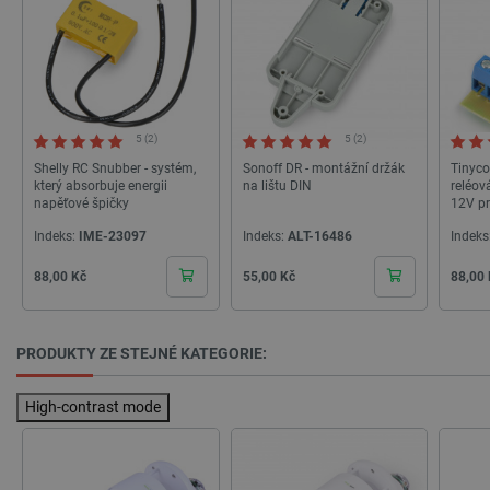
_cltk
Úložiště
relace
szn:idnts:cch
Místní
úložiště
sid
Místní
úložiště
5 (2)
5 (2)
_smvc
Místní
Shelly RC Snubber - systém,
Sonoff DR - montážní držák
Tinyc
úložiště
který absorbuje energii
na lištu DIN
reléov
napěťové špičky
12V pr
Indeks:
IME-23097
Indeks:
ALT-16486
Indeks
Cena
Cena
Cena
88,00 Kč
55,00 Kč
88,00
Poskytovatel
/
Název
Doména
Poskytovatel
Název
Vyprší
Popis
smvr
.botland.cz
/
Doména
PRODUKTY ZE STEJNÉ KATEGORIE:
Poskytovatel
/
Název
Vyprší
Popis
_gat
Google LLC
59
Tento náze
Doména
.botland.cz
sekund
souboru co
je spojen s
MR
Microsoft
1 týden
Toto je sou
High-contrast mode
Google
Corporation
cookie prvn
Universal
.c.clarity.ms
strany
Analytics, 
společnosti
dokument
Microsoft 
se používá
který použí
omezení