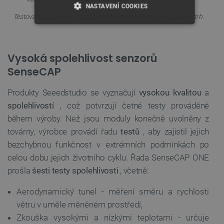
NASTAVENÍ COOKIES
Testování spolehlivosti prováděné před uvedením produktu na trh.
NEZBYTNĚ NUTNÉ SOUBORY
VÝKONOVÉ SOUBORY
Vysoká spolehlivost senzorů
SenseCAP
SOUBORY CÍLENÍ
Produkty Seeedstudio se vyznačují
vysokou kvalitou
a
FUNKČNÍ SOUBORY
spolehlivostí
, což potvrzují četné testy prováděné
během výroby. Než jsou moduly konečně uvolněny z
továrny, výrobce provádí řadu
testů
, aby zajistil jejich
bezchybnou funkčnost v extrémních podmínkách po
Nezbytně nutné soubory
Výkonové soubory
celou dobu jejich životního cyklu. Řada SenseCAP ONE
Soubory cílení
Funkční soubory
prošla
šesti testy spolehlivosti
, včetně:
Nezbytně nutné soubory cookie umožňují základní
funkce webových stránek, jako je přihlášení
Aerodynamický tunel - měření směru a rychlosti
uživatele a správa účtu. Webové stránky nelze bez
nezbytně nutných souborů cookie správně používat.
větru v uměle měněném prostředí,
Zkouška vysokými a nízkými teplotami - určuje
Poskytovatel
/
Název
Vyprší