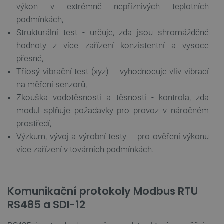
Doména
výkon v extrémně nepříznivých teplotních
udid
.botland.cz
4 týdny 2
podmínkách,
dny
Strukturální test - určuje, zda jsou shromážděné
hodnoty z více zařízení konzistentní a vysoce
přesné,
Tříosý vibrační test (xyz) – vyhodnocuje vliv vibrací
na měření senzorů,
Zkouška
vodotěsnosti
a těsnosti
- kontrola, zda
__cf_bm
Cloudflare Inc.
29 minut
modul splňuje požadavky pro provoz v náročném
.heureka.group
58 sekund
prostředí,
Výzkum, vývoj a výrobní testy – pro ověření výkonu
více zařízení v továrních podmínkách.
Zásadách
ochrany soukromí Google
Komunikační protokoly Modbus RTU
RS485 a SDI-12
_smvs
.botland.cz
59 minut
53 sekund