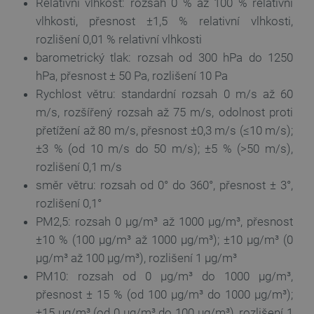
Relativní vlhkost: rozsah 0 % až 100 % relativní
vlhkosti, přesnost ±1,5 % relativní vlhkosti,
rozlišení 0,01 % relativní vlhkosti
barometrický tlak: rozsah od 300 hPa do 1250
hPa, přesnost ± 50 Pa, rozlišení 10 Pa
Rychlost větru: standardní rozsah 0 m/s až 60
_lb_ccc
.botland.cz
1 rok
m/s, rozšířený rozsah až 75 m/s, odolnost proti
přetížení až 80 m/s, přesnost ±0,3 m/s (≤10 m/s);
±3 % (od 10 m/s do 50 m/s); ±5 % (>50 m/s),
rozlišení 0,1 m/s
směr větru: rozsah od 0° do 360°, přesnost ± 3°,
rozlišení 0,1°
PM2,5: rozsah 0 µg/m³ až 1000 µg/m³, přesnost
±10 % (100 µg/m³ až 1000 µg/m³); ±10 µg/m³ (0
µg/m³ až 100 µg/m³), rozlišení 1 µg/m³
PM10: rozsah od 0 µg/m³ do 1000 µg/m³,
PHPSESSID
PHP.net
Zavřením
přesnost ± 15 % (od 100 µg/m³ do 1000 µg/m³);
botland.cz
prohlížeče
±15 µg/m³ (od 0 µg/m³ do 100 µg/m³), rozlišení 1