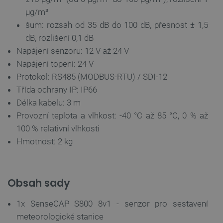
µg/m³
šum: rozsah od 35 dB do 100 dB, přesnost ± 1,5
dB, rozlišení 0,1 dB
Napájení senzoru: 12 V až 24 V
Napájení topení: 24 V
Protokol: RS485 (MODBUS-RTU) / SDI-12
Třída ochrany IP: IP66
Délka kabelu: 3 m
Provozní teplota a vlhkost: -40 °C až 85 °C, 0 % až
100 % relativní vlhkosti
Hmotnost: 2 kg
_lb
.botland.cz
Zavřením
Obsah sady
prohlížeče
1x SenseCAP S800 8v1 - senzor pro sestavení
meteorologické stanice