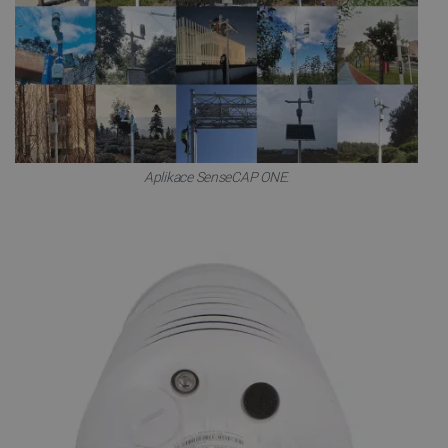
[abcdef0123456789]{32}
dní
isListDisplay
botland.cz
Zavřením
prohlížeče
Aplikace SenseCAP ONE.
critCartData
botland.cz
9 minut
54 sekund
CookieScriptConsent
CookieScript
2 měsíce
botland.cz
4 týdny