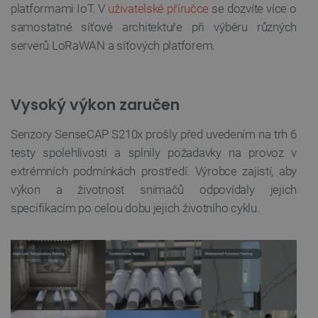
platformami IoT. V
uživatelské příručce
se dozvíte více o
samostatné síťové architektuře při výběru různých
serverů LoRaWAN a síťových platforem.
Vysoký výkon zaručen
Senzory SenseCAP S210x prošly před uvedením na trh 6
testy spolehlivosti a splnily požadavky na provoz v
extrémních podmínkách prostředí. Výrobce zajistí, aby
výkon a životnost snímačů odpovídaly jejich
specifikacím po celou dobu jejich životního cyklu.
PrestaShop-
.botland.cz
2 týdny 6
[abcdef0123456789]{32}
dní
isListDisplay
botland.cz
Zavřením