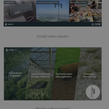
prohlížeče
critCartData
botland.cz
9 minut
54 sekund
Vysoký výkon zaručen.
CookieScriptConsent
CookieScript
2 měsíce
botland.cz
4 týdny
Příklady aplikací senzorů.