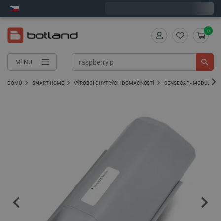
Expedujeme v pondělí
0
MENU
DOMŮ
SMART HOME
VÝROBCI CHYTRÝCH DOMÁCNOSTÍ
SENSECAP - MODULY L