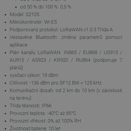
od 50 % do 100 %: 0,5 %
Model: S2105
critData
botland.cz
9 minut
51 sekund
Mikrokontrolér: Wi-E5
Podporovaný protokol: LoRaWAN v1.0.3 Třída A
Vestavěné Bluetooth: změna parametrů pomocí
aplikace
Plán kanálu LoRaWAN: IN865 / EU868 / US915 /
AU915 / AS923 / KR920 / RU864 (podporuje 7
plánů)
vysílací výkon: 19 dBm
Citlivost: -136 dBm pro SF12 BW = 125 kHz
critAccountId
botland.cz
9 minut
Komunikační dosah: od 2 km do 10 km (v závislosti
52 sekund
na terénu)
Třída těsnosti: IP66
Provozní teplota: -40°C až 85°C
Provozní vlhkost: 0% až 100% RH
Životnost baterie: 10 let