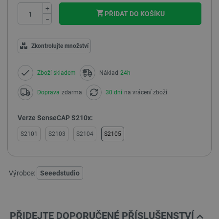
+
PŘIDAT DO KOŠÍKU
−
Zkontrolujte množství
Zboží skladem
Náklad
24h
Doprava
zdarma
30 dní
na vrácení zboží
Verze SenseCAP S210x:
S2101
S2103
S2104
S2105
Výrobce:
Seeedstudio
PŘIDEJTE DOPORUČENÉ PŘÍSLUŠENSTVÍ