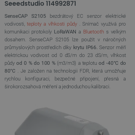
Seeedstudio 114992871
SenseCAP S2105
bezdrátový EC senzor elektrické
vodivosti,
teploty a vlhkosti půdy
. Snímač využívá pro
komunikaci protokoly
LoRaWAN
a
Bluetooth
s velkým
dosahem. SenseCAP S2105 lze použít v náročných
průmyslových prostředích díky
krytu IP66.
Senzor měří
elektrickou vodivost od 0 dS/m do 23 dS/m, vlhkost
půdy
od 0 % do 100 %
(m3/m3) a teplotu
od -40°C do
80°C
. Je založen na technologii FDR, která umožňuje
rychlou konfiguraci, bezpečné připojení, přesná a
širokorozsahová měření a jednoduchou kalibraci.