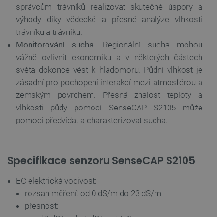
správcům trávníků realizovat skutečné úspory a
výhody díky vědecké a přesné analýze vlhkosti
_lb_ccc
.botland.cz
1 rok
trávníku a trávníku.
Monitorování sucha.
Regionální sucha mohou
vážně ovlivnit ekonomiku a v některých částech
světa dokonce vést k hladomoru. Půdní vlhkost je
zásadní pro pochopení interakcí mezi atmosférou a
zemským povrchem. Přesná znalost teploty a
vlhkosti půdy pomocí SenseCAP S2105 může
pomoci předvídat a charakterizovat sucha.
PHPSESSID
PHP.net
Zavřením
botland.cz
prohlížeče
Specifikace senzoru SenseCAP S2105
EC elektrická vodivost:
rozsah měření: od 0 dS/m do 23 dS/m
přesnost: