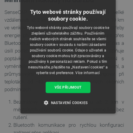
Tyto webové stránky používají
SenseCAP S2015 dokáže přenášet data na velké
soubory cookie.
vzdálenosti, až 2 km v městských oblastech a až 10 km
ve venkovských oblastech, při zachování nízké spotřeby
Tyto webové stránky používají soubory cookie ke
zlepšení uživatelského zážitku. Používáním
energie při přenosu dat. Vzdálené monitorování přes
našich webových stránek souhlasíte se všemi
Bluetooth zajišťuje nejvyšší efektivitu tím, že šetří čas a
soubory cookie v souladu s našimi zásadami
úsilí potřebné ke konfiguraci a správě zařízení. Splňuje
používání souborů cookie. Údaje o uživateli a
soubory cookie mohou být zpracovávány a
poptávku po řešeních IoT na bázi LoRaWAN s
používány k personalizaci reklam. Pokud s tím
vyměnitelnou baterií, která vydrží až 10 let používání, a
nesouhlasíte, přejděte na „Nastavení cookies“ a
vyberte své preference.
Více informací
průmyslovým krytem IP66, který může fungovat při
teplotách od -40 °C do 85 °C a drsných okolních
VŠE PŘIJMOUT
podmínkách.
Bezdrátový přenos dat v dosahu až 2 km v
NASTAVENÍ COOKIES
městských oblastech a až 10 km v přímé linii bez
NEZBYTNĚ NUTNÉ SOUBORY
rušení.
Bluetooth komunikace pro rychlou konfiguraci
VÝKONOVÉ SOUBORY
zařízení přes aplikaci.