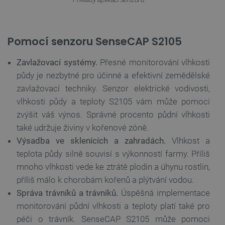
Pomocí senzoru SenseCAP S2105
__cf_bm
Cloudflare Inc.
29 minut
.bambulab.com
54 sekund
Zavlažovací systémy.
Přesné monitorování vlhkosti
půdy je nezbytné pro účinné a efektivní zemědělské
zavlažovací techniky. Senzor elektrické vodivosti,
vlhkosti půdy a teploty S2105 vám může pomoci
zvýšit váš výnos. Správné procento půdní vlhkosti
také udržuje živiny v kořenové zóně.
Výsadba ve sklenících a zahradách.
Vlhkost a
__cf_bm
Cloudflare Inc.
29 minut
teplota půdy silně souvisí s výkonností farmy. Příliš
.webshopapp.com
56 sekund
mnoho vlhkosti vede ke ztrátě plodin a úhynu rostlin,
příliš málo k chorobám kořenů a plýtvání vodou.
Správa trávníků a trávníků.
Úspěšná implementace
monitorování půdní vlhkosti a teploty platí také pro
péči o trávník. SenseCAP S2105 může pomoci