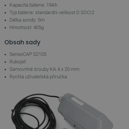
Kapacita baterie: 19Ah
Typ baterie: standardní velikost D SOCI2
Délka sondy: 5m
Hmotnost: 405g
Storage declaration
Obsah sady
Storage
Název
Popis
type
SenseCAP S2105
cartSkuToUrl
Místní
úložiště
Rukojeť
_gcl_ls
Místní
Samovrtné šrouby KA 4 x 20 mm
úložiště
Rychlá uživatelská příručka
luigis.env.v2.159265-
Úložiště
245523
relace
lbx_ac_easystorage
Úložiště
relace
_cltk
Úložiště
relace
szn:idnts:cch
Místní
úložiště
sid
Místní