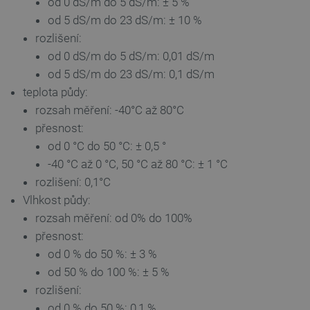
od 0 dS/m do 5 dS/m: ± 5 %
od 5 dS/m do 23 dS/m: ± 10 %
rozlišení:
od 0 dS/m do 5 dS/m: 0,01 dS/m
od 5 dS/m do 23 dS/m: 0,1 dS/m
teplota půdy:
rozsah měření: -40°C až 80°C
přesnost:
od 0 °C do 50 °C: ± 0,5 °
-40 °C až 0 °C, 50 °C až 80 °C: ± 1 °C
_lb
.botland.cz
Zavřením
prohlížeče
rozlišení: 0,1°C
Vlhkost půdy:
rozsah měření: od 0% do 100%
přesnost:
od 0 % do 50 %: ± 3 %
od 50 % do 100 %: ± 5 %
rozlišení:
od 0 % do 50 %: 0,1 %