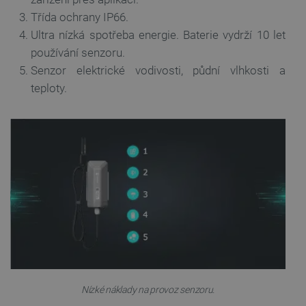
Třída ochrany IP66.
SOUBORY CÍLENÍ
Ultra nízká spotřeba energie. Baterie vydrží 10 let
používání senzoru.
FUNKČNÍ SOUBORY
Senzor elektrické vodivosti, půdní vlhkosti a
teploty.
Nezbytně nutné soubory
Výkonové soubory
Soubory cílení
Funkční soubory
Nezbytně nutné soubory cookie umožňují základní
funkce webových stránek, jako je přihlášení
uživatele a správa účtu. Webové stránky nelze bez
nezbytně nutných souborů cookie správně používat.
Poskytovatel
/
Název
Vyprší
Doména
udid
.botland.cz
4 týdny 2
dny
Nízké náklady na provoz senzoru.