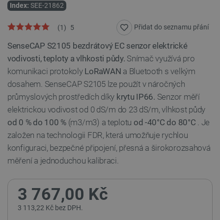
Index:
SEE-21862
Přidat do seznamu přání
(
1
)
5
SenseCAP S2105 bezdrátový EC senzor elektrické
vodivosti, teploty a vlhkosti půdy.
Snímač využívá pro
komunikaci protokoly
LoRaWAN
a Bluetooth s velkým
dosahem. SenseCAP S2105 lze použít v náročných
průmyslových prostředích díky
krytu IP66.
Senzor měří
elektrickou vodivost od 0 dS/m do 23 dS/m, vlhkost půdy
od 0 % do 100 %
(m3/m3) a teplotu
od -40°C do 80°C
. Je
založen na technologii FDR, která umožňuje rychlou
konfiguraci, bezpečné připojení, přesná a širokorozsahová
měření a jednoduchou kalibraci.
3 767,00 Kč
3 113,22 Kč bez DPH.