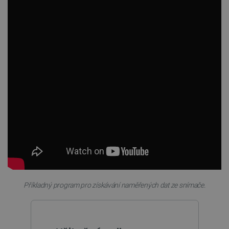
critCartData
botland.cz
9 minut
54 sekund
CookieScriptConsent
CookieScript
2 měsíce
botland.cz
4 týdny
Příkladný program pro získávání naměřených dat ze snímače.