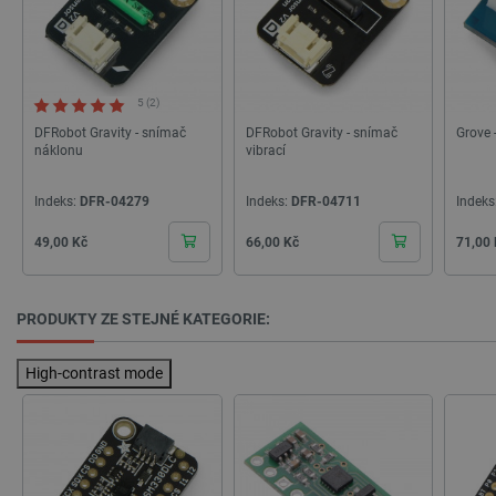
_lb_ccc
.botland.cz
1 rok
5 (2)
DFRobot Gravity - snímač
DFRobot Gravity - snímač
Grove 
náklonu
vibrací
Indeks:
DFR-04279
Indeks:
DFR-04711
Indeks
Cena
Cena
Cena
49,00 Kč
66,00 Kč
71,00
PHPSESSID
PHP.net
Zavřením
PRODUKTY ZE STEJNÉ KATEGORIE:
botland.cz
prohlížeče
High-contrast mode