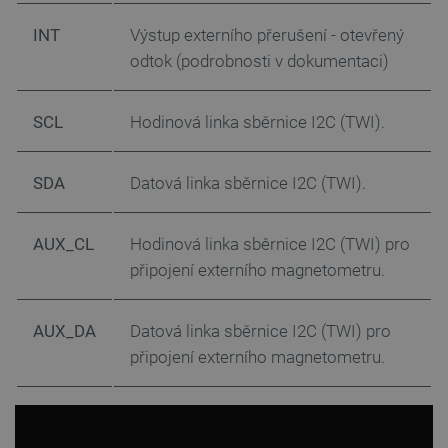
INT
Výstup externího přerušení - otevřený
odtok (podrobnosti v dokumentaci)
SCL
Hodinová linka sběrnice I2C (TWI).
SDA
Datová linka sběrnice I2C (TWI).
AUX_CL
Hodinová linka sběrnice I2C (TWI) pro
připojení externího magnetometru.
PrestaShop-
.botland.cz
2 týdny 6
AUX_DA
Datová linka sběrnice I2C (TWI) pro
[abcdef0123456789]{32}
dní
připojení externího magnetometru.
isListDisplay
botland.cz
Zavřením
prohlížeče