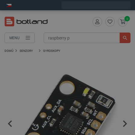
Objednejte do:
7
:
55
:
04
zašleme dnes - GLS!
0
MENU
DOMŮ
SENZORY
GYROSKOPY