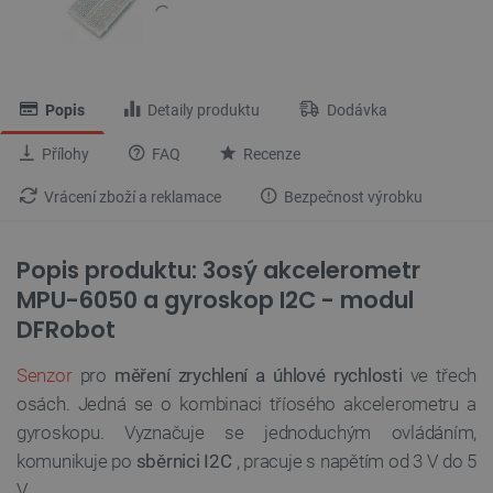
Popis
Detaily produktu
Dodávka
Přílohy
FAQ
Recenze
Vrácení zboží a reklamace
Bezpečnost výrobku
Popis produktu: 3osý akcelerometr
MPU-6050 a gyroskop I2C - modul
DFRobot
Senzor
pro
měření zrychlení a úhlové rychlosti
ve třech
osách. Jedná se o kombinaci tříosého akcelerometru a
gyroskopu. Vyznačuje se jednoduchým ovládáním,
komunikuje po
sběrnici I2C
, pracuje s napětím od 3 V do 5
V.