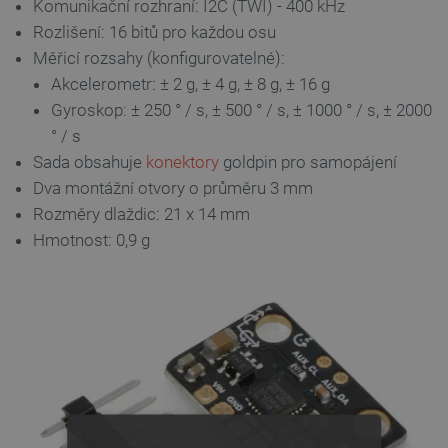
Komunikační rozhraní: I2C (TWI) - 400 kHz
Rozlišení: 16 bitů pro každou osu
Měřicí rozsahy (konfigurovatelné):
Akcelerometr: ± 2 g, ± 4 g, ± 8 g, ± 16 g
Gyroskop: ± 250 ° / s, ± 500 ° / s, ± 1000 ° / s, ± 2000
° / s
Sada obsahuje
konektory
goldpin pro samopájení
Dva montážní otvory o průměru 3 mm
Rozměry dlaždic: 21 x 14 mm
Hmotnost: 0,9 g