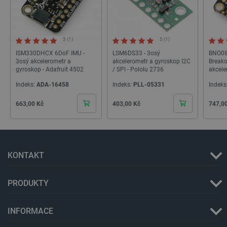
5 (1)
5 (1)
ISM330DHCX 6DoF IMU -
LSM6DS33 - 3osý
BNO08
3osý akcelerometr a
akcelerometr a gyroskop I2C
Breako
gyroskop - Adafruit 4502
/ SPI - Pololu 2736
akcele
magne
Indeks:
ADA-16458
Indeks:
PLL-05331
Indeks
4754
Cena
Cena
Cena
663,00 Kč
403,00 Kč
747,0
_lb
.botland.cz
Zavřením
prohlížeče
KONTAKT
PRODUKTY
INFORMACE