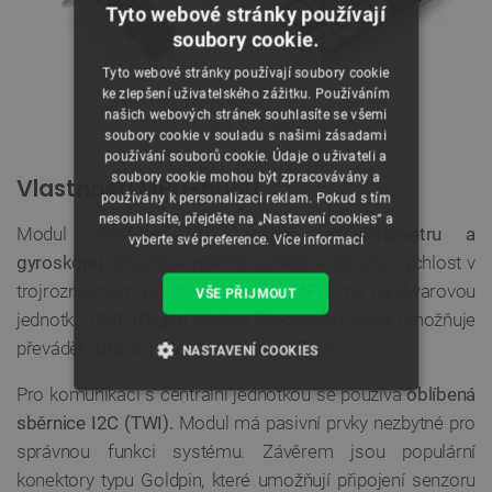
Tyto webové stránky používají
soubory cookie.
Tyto webové stránky používají soubory cookie
ke zlepšení uživatelského zážitku. Používáním
našich webových stránek souhlasíte se všemi
.
Modul DFRobot SEN0142
soubory cookie v souladu s našimi zásadami
používání souborů cookie. Údaje o uživateli a
soubory cookie mohou být zpracovávány a
Vlastnosti MPU-6050
používány k personalizaci reklam. Pokud s tím
nesouhlasíte, přejděte na „Nastavení cookies“ a
Modul prostřednictvím
3osého akcelerometru a
vyberte své preference.
Více informací
gyroskopu
umožňuje měřit zrychlení a úhlovou rychlost v
trojrozměrném prostoru.
Systém MPU
má hardwarovou
VŠE PŘIJMOUT
jednotku DMP (Digital Motion Processor), která umožňuje
převádět data do polohy ve vztahu k Zemi.
NASTAVENÍ COOKIES
Pro komunikaci s centrální jednotkou se používá
oblíbená
NEZBYTNĚ NUTNÉ SOUBORY
sběrnice I2C (TWI).
Modul má pasivní prvky nezbytné pro
správnou funkci systému. Závěrem jsou populární
VÝKONOVÉ SOUBORY
konektory typu Goldpin, které umožňují připojení senzoru