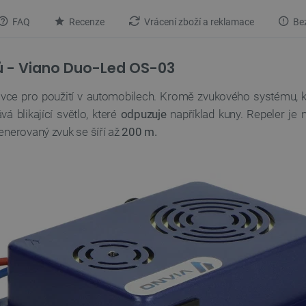
FAQ
Recenze
Vrácení zboží a reklamace
Bez
ů - Viano Duo-Led OS-03
vce pro použití v automobilech. Kromě zvukového systému, k
á blikající světlo, které
odpuzuje
například kuny. Repeler je
nerovaný zvuk se šíří až
200 m.