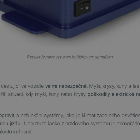
Repeler je navíc vybaven kolébkovým spínačem.
cestující ve vozidle
velmi nebezpečné.
Myši, krysy, kuny a las
ili situaci, kdy myši, kuny nebo krysy
poškodily
elektrické 
opravit
a nefunkční systémy, jako je klimatizace nebo osvětlen
nou jízdu
. Uhryznuté lanko z brzdového systému je mimořád
álostmi chránit.