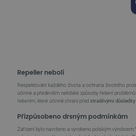
__cf_bm
_smvs
VISITOR_PRIVACY_METAD
Zásadách ochrany soukrom
PrestaShop-
[abcdef0123456789]{32}
isListDisplay
Repeller nebolí
critCartData
Respektování každého života a ochrana životního pros
účinné a především nelidské způsoby řešení problémů 
CookieScriptConsent
řešením, které účinně chrání před
strašlivými důsledky
Přizpůsobeno drsným podmínkám
__cf_bm
Zařízení bylo navrženo a vyrobeno polským výrobcem
__cf_bm