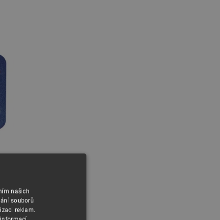
áním našich
vání souborů
izaci reklam.
 informací