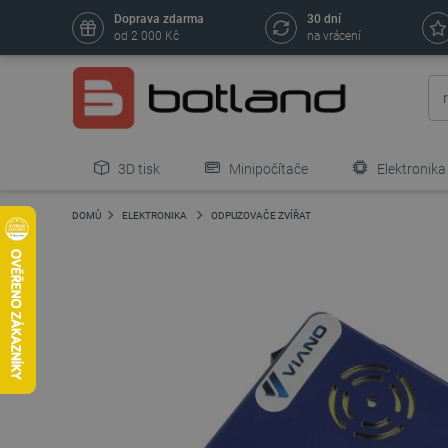
Doprava zdarma
30 dní
od 2 000 Kč
na vrácení
3D tisk
Minipočítače
Elektronika
DOMŮ
ELEKTRONIKA
ODPUZOVAČE ZVÍŘAT