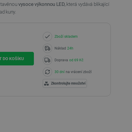
estavěnou
vysoce výkonnou LED,
která vydává blikající
ad kuny.
Zboží skladem
Náklad
24h
T DO KOŠÍKU
Doprava
od 69 Kč
30 dní
na vrácení zboží
Zkontrolujte množství