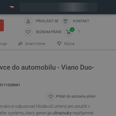
Expedujeme v pondělí
PŘIHLÁSIT SE
KONTAKT
0
SEZNAM PŘÁNÍ
troje
Smart Home
Různé
vce do automobilu - Viano Duo-
3111328061
Přidat do seznamu přání
azvukový odpuzovač hlodavců určený pro použití v
ého systému, který generuje
ultrazvuky
nepříjemné