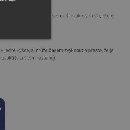
ení pracuje pouze na frekvencích zvukových vln,
které
u v jedné výšce, si může
časem zvyknout
a přesto, že je
zvuků (v určitém rozsahu).
y
 Webové stránky nelze bez
ařízení, která mají přístup k
la uživatelskou zkušenost.