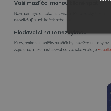
Vaši mazlíčci mohou klidně spát
Návrháři mysleli také na zvířata.
Psi a kočky
také řídí
neovlivňují
sluch koček nebo psů.
Hlodavci si na to nezvyknou
NEZBYTNĚ NUTN
Kuny, potkani a lasičky strašák byl navržen tak, aby by
FUNKČNÍ SOUBO
zajištěno, může nastupovat do vozidla. Proto je
Repelle
Nezbytně nutné soubory cooki
nezbytně nutných souborů coo
Název
udid