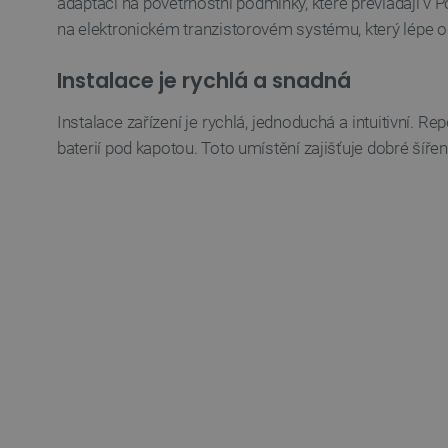
adaptací na povětrnostní podmínky, které převládají v P
na elektronickém tranzistorovém systému, který lépe
_lb_ccc
Instalace je rychlá a snadná
PHPSESSID
Instalace zařízení je rychlá, jednoduchá a intuitivní. 
baterií pod kapotou. Toto umístění zajišťuje dobré šíře
_lb
critData
critAccountId
Storage declaration
Název
cartSkuToUrl