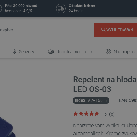
Přes 30 000 názorů
Odeslání během
hodnocení 4.9/5
24 hodin
VYHLEDÁVÁNÍ
Senzory
Roboti a mechanici
Nástroje a s
Repelent na hloda
LED OS-03
Index:
VIA-16618
EAN:
590
5
(
6
)
Nabízíme vám vynikající ultr
automobilech. Kromě zvukov