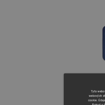
Tyto webov
webových st
cookie. Údaj
Pokud s t