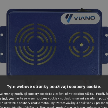
Tyto webové stránky používají soubory cookie.
é stránky používají soubory cookie ke zlepšení uživatelského zážitku. Použív
ránek souhlasíte se všemi soubory cookie v souladu s našimi zásadami použí
Repeller je vybaven dvěma bzučáky.
e o uživateli a soubory cookie mohou být zpracovávány a používány k personal
ím nesouhlasíte, přejděte na „Nastavení cookies“ a vyberte své preference.
Více