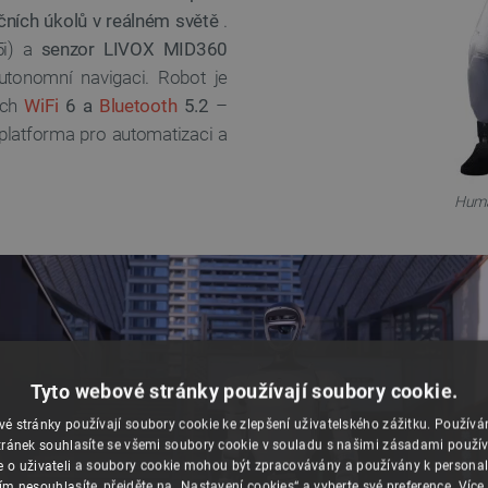
ních úkolů v reálném světě
.
5i) a
senzor LIVOX MID360
autonomní navigaci. Robot je
ech
WiFi
6 a
Bluetooth
5.2
–
 platforma pro automatizaci a
Human
Tyto webové stránky používají soubory cookie.
é stránky používají soubory cookie ke zlepšení uživatelského zážitku. Použív
ránek souhlasíte se všemi soubory cookie v souladu s našimi zásadami použí
e o uživateli a soubory cookie mohou být zpracovávány a používány k personal
ím nesouhlasíte, přejděte na „Nastavení cookies“ a vyberte své preference.
Více