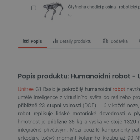
Čtyřnohá chodící plošina - robotický p
Popis
Detaily produktu
Dodávka
Popis produktu: Humanoidní robot - U
Unitree
G1 Basic je
pokročilý humanoidní
robot
navrže
umělé inteligence z virtuálního světa do reálného pr
přibližně 23 stupni volnosti
(DOF) – 6 v každé noze, 
robot replikuje lidské motorické dovednosti s ply
hmotnost je
přibližně 35 kg
a výška ve stoje
1320
integračně přívětivým. Mezi použité komponenty p
enkodéry, točivý moment kolenního kloubu až 90