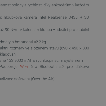
idmi a roboty. To je pro web
snost polohy a rychlosti díky enkodérům v každém
 používání jejich webových
é relace napříč požadavky
í:
hloubková kamera Intel RealSense D435i + 3D
živatele a volby soukromí
až 90 N*m v kolenním kloubu – ideální pro stabilní
 o souhlasu návštěvníka s
ením, které zajistí, že
spektovány.
dměty o hmotnosti až 2 kg
 založeného na enginu
ktní rozměry ve složeném stavu (690 x 450 x 300
referencí, jak se produkty
kladování
erie 13S 9000 mAh s rychloupínacím systémem
 aby se obsah nákupního
odporuje
WiFi
6 a Bluetooth 5.2 pro dálkové
bchodu nebo při opuštění
pt.com k zapamatování
alizace softwaru (Over-the-Air)
ů. Je nutné, aby banner
idmi a roboty. To je pro web
 používání jejich webových
idmi a roboty. To je pro web