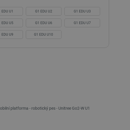
1 EDU U1
G1 EDU U2
G1 EDU U3
1 EDU U5
G1 EDU U6
G1 EDU U7
1 EDU U9
G1 EDU U10
bilní platforma - robotický pes - Unitree Go2-W U1