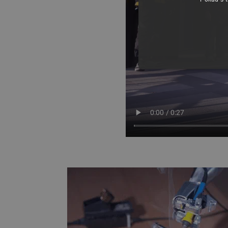
NEZBYTNĚ NUTN
FUNKČNÍ SOUBO
Nezbytně nutné soubory cooki
nezbytně nutných souborů coo
Název
udid