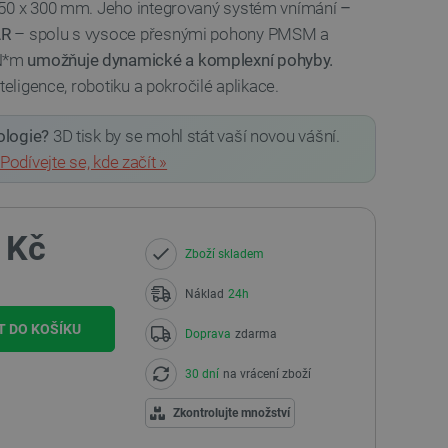
450 x 300 mm. Jeho integrovaný systém vnímání
–
AR
– spolu s vysoce přesnými pohony PMSM a
 N*m
umožňuje dynamické a komplexní pohyby.
teligence, robotiku a pokročilé aplikace.
ologie?
3D tisk by se mohl stát vaší novou vášní.
Podívejte se, kde začít »
 Kč
Zboží skladem
Náklad
24h
T DO KOŠÍKU
Doprava
zdarma
30 dní
na vrácení zboží
Zkontrolujte množství