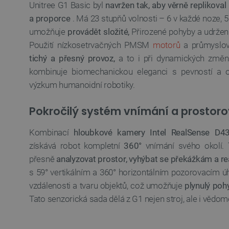
Unitree G1 Basic byl
navržen tak, aby věrně replikova
a proporce
. Má 23 stupňů volnosti – 6 v každé noze, 5
_lb_ccc
umožňuje
provádět složité,
Přirozené pohyby a udržení 
Použití nízkosetrvačných PMSM
motorů
a průmyslový
tichý a přesný provoz,
a to i při dynamických změn
PHPSESSID
kombinuje biomechanickou eleganci s pevností a o
výzkum humanoidní robotiky.
_lb
Pokročilý systém vnímání a prostoro
Kombinací
hloubkové kamery Intel RealSense D43
critData
získává robot kompletní
360°
vnímání svého okolí.
přesně
analyzovat prostor, vyhýbat se překážkám a r
critAccountId
s 59° vertikálním a 360° horizontálním pozorovacím ú
vzdálenosti a tvaru objektů, což umožňuje
plynulý pohy
Storage declaration
Tato senzorická sada dělá z G1 nejen stroj, ale i vědo
Název
cartSkuToUrl