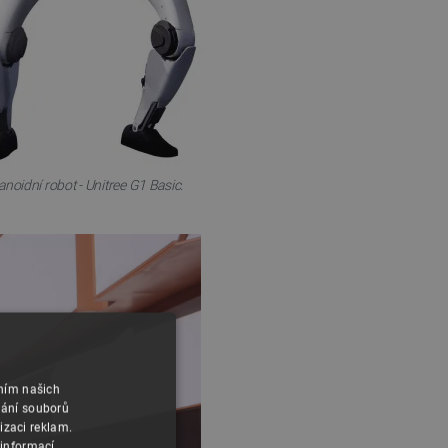
oidní robot - Unitree G1 Basic.
áním našich
vání souborů
izaci reklam.
 informací