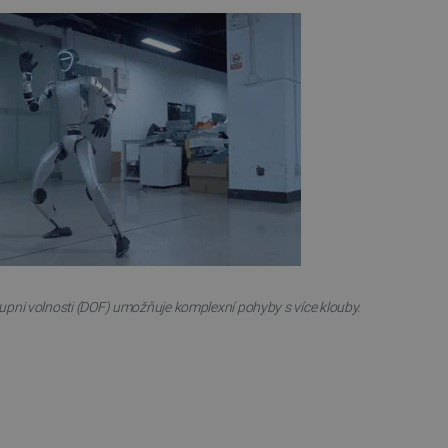
 používání jejich webových
 souhlasu s používáním
ajištěn soulad se
ité kategorie souborů
e PHP. Toto je univerzální
lací uživatelů. Obvykle se
 může být specifické pro
lášeného stavu uživatele
 zátěže, aby se zajistilo, že
aci prohlížení směřovány na
ránek a uživatelský komfort.
kých uživatelských údajů pro
 což zajišťuje více
tupni volnosti (DOF) umožňuje komplexní pohyby s více klouby.
 pro účet, který je
líčovou roli při umožnění
relacemi a správou účtů.
Popis