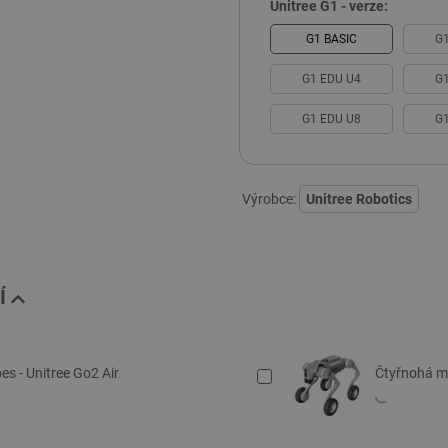
Unitree G1 - verze:
G1 BASIC
G
G1 EDU U4
G
G1 EDU U8
G
Výrobce:
Unitree Robotics
Í
es - Unitree Go2 Air
Čtyřnohá mo