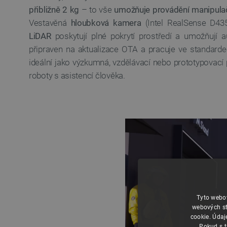
přibližně 2 kg
– to vše
umožňuje provádění manipulač
Vestavěná
hloubková kamera
(Intel RealSense D43
LiDAR
poskytují plné pokrytí prostředí a umožňují 
připraven na aktualizace OTA a pracuje ve standard
ideální jako výzkumná, vzdělávací nebo prototypovací
roboty s asistencí člověka.
Tyto webov
webových st
cookie. Údaj
Pokud s t