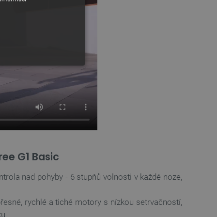
y
ree G1 Basic
 Webové stránky nelze bez
trola nad pohyby - 6 stupňů volnosti v každé noze,
ařízení, která mají přístup k
řesné, rychlé a tiché motory s nízkou setrvačností,
la uživatelskou zkušenost.
ku