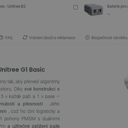
es - Unitree B2
Baterie pro
FAQ
Vrácení zboží a reklamace
Bezpečnost výrobku
nitree G1 Basic
ný tak, aby přenesl algoritmy
ostoru. Díky
své konstrukci s
5 v každé paži a 1 v pase –
nulostí a přesností
. Jeho
 mm
, což ho činí logisticky a
atří pohony PMSM s duálními
 N*m
a užitečné zatížení paže