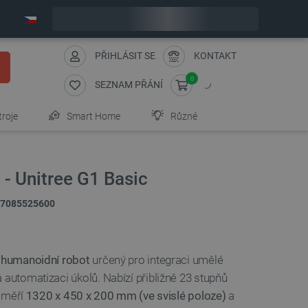
Expedujeme v pondělí
PŘIHLÁSIT SE
KONTAKT
0
SEZNAM PŘÁNÍ
troje
Smart Home
Různé
- Unitree G1 Basic
7085525600
 humanoidní robot
určený pro integraci umělé
 automatizaci úkolů. Nabízí přibližně 23 stupňů
 měří
1320 x 450 x 200 mm (ve svislé poloze)
a