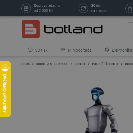
Doprava zdarma
30 dní
od 2 000 Kč
na vrácení
3D tisk
Minipočítače
Elektronika
DOMŮ
ROBOTI A MECHANIKA
ROBOTI
POKROČILÍ ROBOTI
CHOD