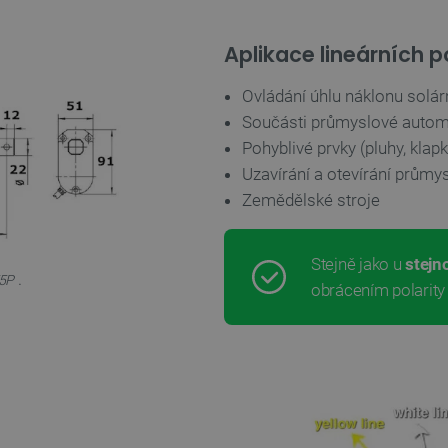
Aplikace lineárních 
Ovládání úhlu náklonu solár
Součásti průmyslové autom
Pohyblivé prvky (pluhy, kla
Uzavírání a otevírání průmy
Zemědělské stroje
Stejně jako u
stejn
.
T5P
obrácením polarity