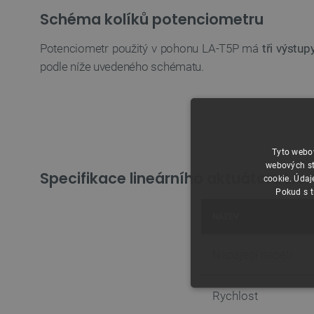
Schéma kolíků potenciometru
Potenciometr použitý v pohonu LA-T5P má
tři výstup
podle níže uvedeného schématu.
Tyto webov
webových st
Specifikace lineárního aktuátoru LA-
cookie. Údaj
Pokud s t
NÁZEV
Napájecí napětí
NEZBYTNĚ NUTN
Rychlost