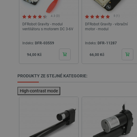
_lb
4.3 (3)
5 (1)
DFRobot Gravity - modul
DFRobot Gravity - vibrační
critData
ventilátoru s motorem DC 3-6V
motor - modul
Indeks:
DFR-03559
Indeks:
DFR-11287
critAccountId
Cena
Cena
94,00 Kč
66,00 Kč
Storage declaration
Název
PRODUKTY ZE STEJNÉ KATEGORIE:
cartSkuToUrl
High-contrast mode
_gcl_ls
luigis.env.v2.159265-24552
lbx_ac_easystorage
_cltk
szn:idnts:cch
sid