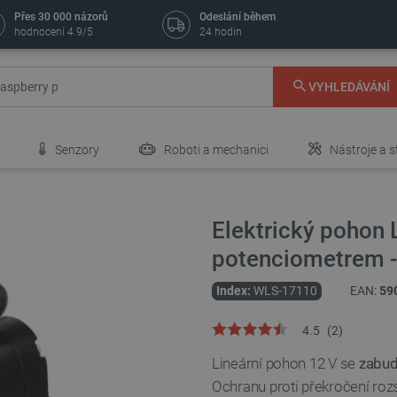
Přes 30 000 názorů
Odeslání během
hodnocení 4.9/5
24 hodin
VYHLEDÁVÁNÍ
Senzory
Roboti a mechanici
Nástroje a s
Elektrický pohon
potenciometrem -
Index:
WLS-17110
EAN:
59
4.5
(
2
)
Lineární pohon 12 V se
zabu
Ochranu proti překročení rozs