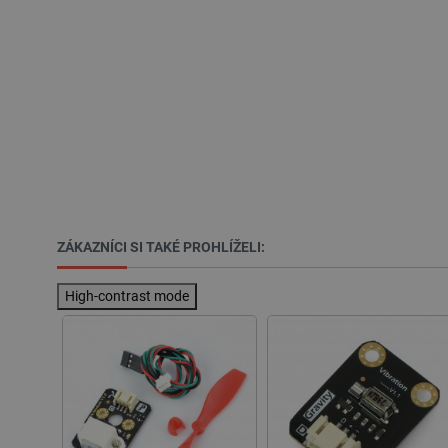
PrestaShop-
[abcdef0123456789]{32}
isListDisplay
critCartData
CookieScriptConsent
__cf_bm
ZÁKAZNÍCI SI TAKÉ PROHLÍŽELI:
__cf_bm
High-contrast mode
_lb_ccc
PHPSESSID