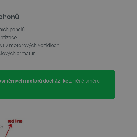
pohonů
ních panelů
atizace
pky) v motorových vozidlech
slových armatur
osměrných motorů dochází ke
změně směru
.