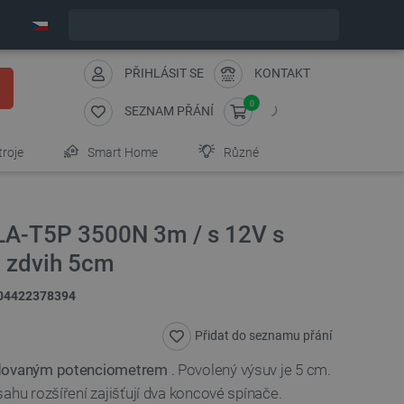
Expedujeme v pondělí
PŘIHLÁSIT SE
KONTAKT
0
SEZNAM PŘÁNÍ
troje
Smart Home
Různé
 LA-T5P 3500N 3m / s 12V s
 zdvih 5cm
04422378394
Přidat do seznamu přání
dovaným potenciometrem
. Povolený výsuv je 5 cm.
ahu rozšíření zajišťují dva koncové spínače.