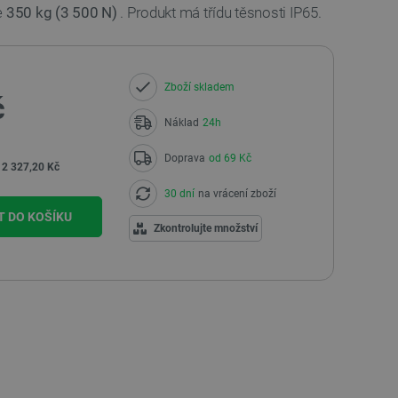
e
350 kg (3 500 N)
. Produkt má třídu těsnosti IP65.
Zboží skladem
č
Náklad
24h
Doprava
od 69 Kč
:
2 327,20 Kč
30 dní
na vrácení zboží
T DO KOŠÍKU
Zkontrolujte množství