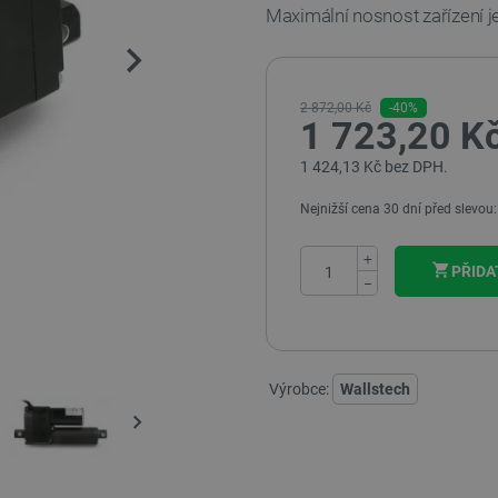
Maximální nosnost zařízení j
2 872,00 Kč
-40%
1 723,20 K
1 424,13 Kč bez DPH.
Nejnižší cena 30 dní před slevou
+
PŘIDA
−
Výrobce:
Wallstech