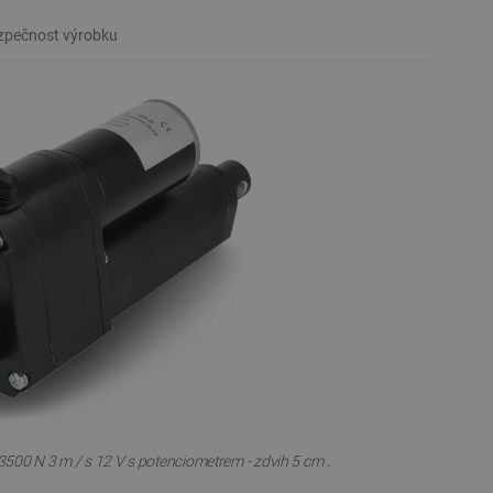
pečnost výrobku
.
3500 N 3 m / s 12 V s potenciometrem - zdvih 5 cm