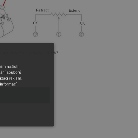
.
 potenciometru v pohonu LA-T5P
áním našich
vání souborů
izaci reklam.
 informací