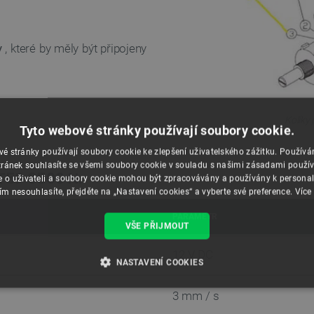
y
, které by měly být připojeny
Kolíky
Tyto webové stránky používají soubory cookie.
é stránky používají soubory cookie ke zlepšení uživatelského zážitku. Použív
ránek souhlasíte se všemi soubory cookie v souladu s našimi zásadami použí
T5P 3500 N.
e o uživateli a soubory cookie mohou být zpracovávány a používány k personal
ím nesouhlasíte, přejděte na „Nastavení cookies“ a vyberte své preference.
Více
PARAMETR
VŠE PŘIJMOUT
12 V DC
NASTAVENÍ COOKIES
É SOUBORY
VÝKONOVÉ SOUBORY
SOUBORY CÍLENÍ
3 mm / s