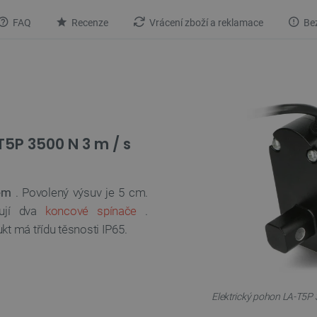
FAQ
Recenze
Vrácení zboží a reklamace
Bez
T5P 3500 N 3 m / s
em
. Povolený výsuv je 5 cm.
ťují dva
koncové spínače
.
kt má třídu těsnosti IP65.
Elektrický pohon LA-T5P 