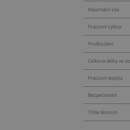
FUNKČNÍ SOUBO
Maximální síla
Pracovní cyklus
Prodloužení
Nezbytně nutné soubory cooki
nezbytně nutných souborů coo
Název
Celková délka ve s
udid
Pracovní teplota
__cf_bm
Bezpečnostní
_smvs
VISITOR_PRIVACY_METAD
Třída těsnosti
Zásadách ochrany soukrom