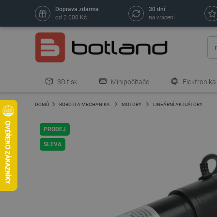
Doprava zdarma
30 dní
od 2 000 Kč
na vrácení
3D tisk
Minipočítače
Elektronika
DOMŮ
ROBOTI A MECHANIKA
MOTORY
LINEÁRNÍ AKTUÁTORY
PRODEJ
SLEVA