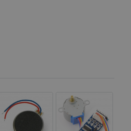
 založeného na enginu
referencí, jak se produkty
 aby se obsah nákupního
bchodu nebo při opuštění
pt.com k zapamatování
ů. Je nutné, aby banner
idmi a roboty. To je pro web
 používání jejich webových
idmi a roboty. To je pro web
 používání jejich webových
 souhlasu s používáním
ajištěn soulad se
ité kategorie souborů
e PHP. Toto je univerzální
lací uživatelů. Obvykle se
 může být specifické pro
lášeného stavu uživatele