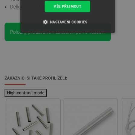
Délka s vodiči: cca 30 mm
VŠE PŘIJMOUT
NASTAVENÍ COOKIES
Položky prodávané v balíčcích po 10 kusech.
NEZBYTNĚ NUTNÉ SOUBORY
VÝKONOVÉ SOUBORY
SOUBORY CÍLENÍ
ZÁKAZNÍCI SI TAKÉ PROHLÍŽELI:
FUNKČNÍ SOUBORY
High-contrast mode
Nezbytně nutné soubory
Výkonové soubory
Soubory cílení
Funkční soubory
Nezbytně nutné soubory cookie umožňují základní
funkce webových stránek, jako je přihlášení