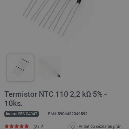
Termistor NTC 110 2,2 kΩ 5% -
10ks.
Index:
SES-04947
EAN:
5904422349592
Přidat do seznamu přání
(
3
)
5