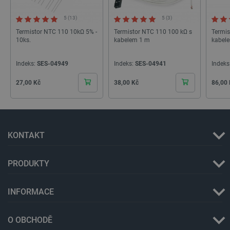
5 (13)
5 (3)
_smvs
.botland.cz
59 minut
53 sekund
Termistor NTC 110 10kΩ 5% -
Termistor NTC 110 100 kΩ s
Termis
10ks.
kabelem 1 m
kabel
Indeks:
SES-04949
Indeks:
SES-04941
Indeks
VISITOR_PRIVACY_METADATA
YouTube
5 měsíců
Cena
Cena
Cena
27,00 Kč
38,00 Kč
86,00
.youtube.com
4 týdny
KONTAKT
PRODUKTY
INFORMACE
O OBCHODĚ