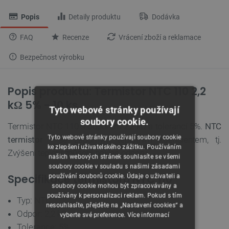
Popis
Detaily produktu
Dodávka
FAQ
Recenze
Vrácení zboží a reklamace
Bezpečnost výrobku
Popis produktu: Termistor NTC 110 2,2
kΩ 5% - 10 ks.
Tyto webové stránky používají
soubory cookie.
Termistor NTC 110 s odporem 2,2 kΩ a tolerancí 5%.
NTC
Tyto webové stránky používají soubory cookie
termistor
- se záporným teplotním koeficientem, tj.
ke zlepšení uživatelského zážitku. Používáním
Zvýšení teploty způsobí pokles odporu.
našich webových stránek souhlasíte se všemi
soubory cookie v souladu s našimi zásadami
Specifikace termistoru NTC 110
používání souborů cookie. Údaje o uživateli a
soubory cookie mohou být zpracovávány a
používány k personalizaci reklam. Pokud s tím
Typ: NTC
nesouhlasíte, přejděte na „Nastavení cookies“ a
Odpor: 2,2 kΩ
vyberte své preference.
Více informací
Tolerance: 5%