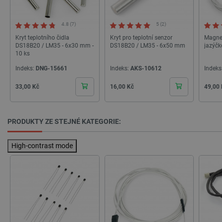
uživatele a správa účtu. Webové stránky nelze bez
nezbytně nutných souborů cookie správně
používat.
4.8 (7)
5 (2)
Poskytovatel
/
Název
Vyprší
Kryt teplotního čidla
Kryt pro teplotní senzor
Magnet
Doména
DS18B20 / LM35 - 6x30 mm -
DS18B20 / LM35 - 6x50 mm
jazýč
10 ks
udid
.botland.cz
4 týdny 2
dny
Indeks:
DNG-15661
Indeks:
AKS-10612
Indeks
Cena
Cena
Cena
33,00 Kč
16,00 Kč
49,00
PRODUKTY ZE STEJNÉ KATEGORIE:
__cf_bm
Cloudflare Inc.
29 minut
High-contrast mode
.heureka.group
58 sekund
Zásadách ochrany soukromí Google