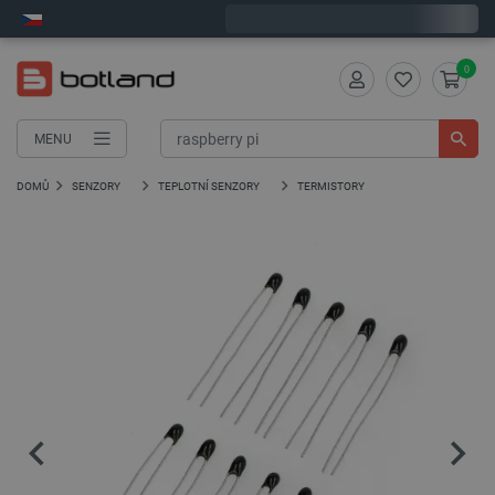
Objednejte do:
4
:
16
:
58
zašleme dnes - GLS!
0
MENU
DOMŮ
SENZORY
TEPLOTNÍ SENZORY
TERMISTORY