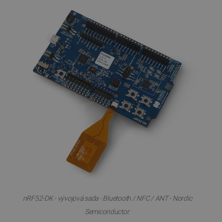
nRF52-DK - vývojová sada - Bluetooth / NFC / ANT - Nordic
Semiconductor.