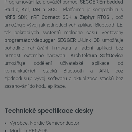
Programování lze provádět pomocí
SEGGER Embedded
Studio, Keil, IAR a GCC
. Platforma je kompatibilní s
Zásadách ochrany soukromí Google
nRF5 SDK, nRF Connect SDK a Zephyr RTOS
, což
umožňuje vývoj jak jednoduchých aplikací Bluetooth LE,
tak pokročilých systémů reálného času. Vestavěný
programátor/debugger SEGGER J-Link OB
umožňuje
_smvs
.botland.cz
59 minut
53 sekund
pohodlné nahrávání firmwaru a ladění aplikací bez
nutnosti externího hardwaru.
Architektura SoftDevice
umožňuje oddělení uživatelské aplikace od
komunikačních stacků Bluetooth a ANT, což
VISITOR_PRIVACY_METADATA
YouTube
5 měsíců
.youtube.com
4 týdny
zjednodušuje vývoj softwaru a aktualizace stacků bez
zasahování do kódu aplikace.
Technické specifikace desky
Výrobce: Nordic Semiconductor
Model: nRF52-DK