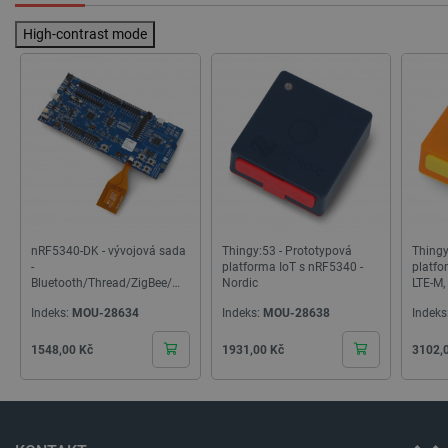
High-contrast mode
_lb
.botland.cz
Zavřením
prohlížeče
nRF5340-DK - vývojová sada
Thingy:53 - Prototypová
Thingy
-
platforma IoT s nRF5340 -
platfo
Bluetooth/Thread/ZigBee/Ma
Nordic
LTE-M,
tter/NFC - Nordic
- Nord
Indeks:
MOU-28634
Indeks:
MOU-28638
Indeks
Semiconductor
critData
botland.cz
9 minut
Cena
Cena
Cena
1548,00 Kč
1931,00 Kč
3102,
51 sekund