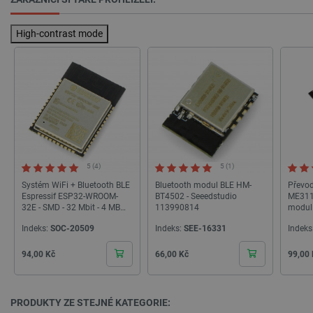
High-contrast mode
PHPSESSID
PHP.net
Zavřením
botland.cz
prohlížeče
5 (4)
5 (1)
Systém WiFi + Bluetooth BLE
Bluetooth modul BLE HM-
Převod
Espressif ESP32-WROOM-
BT4502 - Seeedstudio
ME3116
32E - SMD - 32 Mbit - 4 MB
113990814
modul 
Flash
modul
Indeks:
SOC-20509
Indeks:
SEE-16331
Indeks
Cena
Cena
Cena
94,00 Kč
66,00 Kč
99,00
PRODUKTY ZE STEJNÉ KATEGORIE: