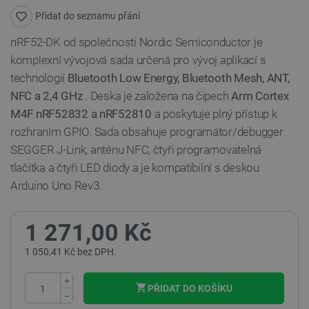
Přidat do seznamu přání
nRF52-DK od společnosti Nordic Semiconductor je
komplexní vývojová sada určená pro vývoj aplikací s
technologií
Bluetooth Low Energy, Bluetooth Mesh, ANT,
NFC a 2,4 GHz
. Deska je založena na čipech
Arm Cortex
M4F
nRF52832 a nRF52810
a poskytuje plný přístup k
rozhraním GPIO. Sada obsahuje programátor/debugger
SEGGER J-Link, anténu NFC, čtyři programovatelná
tlačítka a čtyři LED diody a je kompatibilní s deskou
Arduino Uno Rev3.
1 271,00 Kč
1 050,41 Kč bez DPH.
+
PŘIDAT DO KOŠÍKU
−