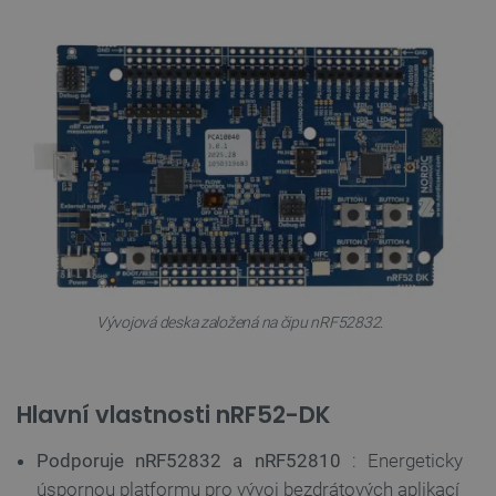
Vývojová deska založená na čipu nRF52832.
Hlavní vlastnosti nRF52-DK
Podporuje nRF52832 a nRF52810
: Energeticky
úspornou platformu pro vývoj bezdrátových aplikací