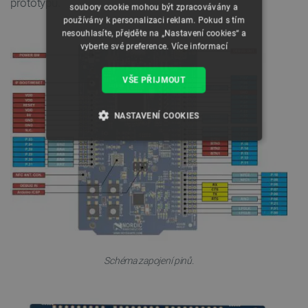
prototypu.
soubory cookie mohou být zpracovávány a
používány k personalizaci reklam. Pokud s tím
nesouhlasíte, přejděte na „Nastavení cookies“ a
vyberte své preference.
Více informací
VŠE PŘIJMOUT
NASTAVENÍ COOKIES
NEZBYTNĚ NUTNÉ SOUBORY
VÝKONOVÉ SOUBORY
SOUBORY CÍLENÍ
FUNKČNÍ SOUBORY
Schéma zapojení pinů.
Nezbytně nutné soubory
Výkonové soubory