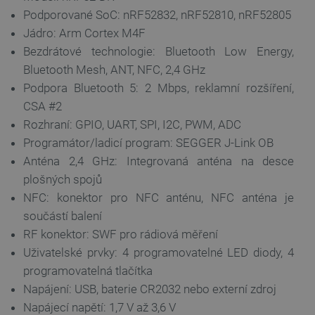
Podporované SoC: nRF52832, nRF52810, nRF52805
Jádro: Arm Cortex M4F
Bezdrátové technologie: Bluetooth Low Energy,
Bluetooth Mesh, ANT, NFC, 2,4 GHz
Podpora Bluetooth 5: 2 Mbps, reklamní rozšíření,
CSA #2
PrestaShop-
.botland.cz
2 týdny 6
Rozhraní: GPIO, UART, SPI, I2C, PWM, ADC
[abcdef0123456789]{32}
dní
Programátor/ladicí program: SEGGER J-Link OB
Anténa 2,4 GHz: Integrovaná anténa na desce
plošných spojů
NFC: konektor pro NFC anténu, NFC anténa je
isListDisplay
botland.cz
Zavřením
prohlížeče
součástí balení
RF konektor: SWF pro rádiová měření
Uživatelské prvky: 4 programovatelné LED diody, 4
programovatelná tlačítka
critCartData
botland.cz
9 minut
54 sekund
Napájení: USB, baterie CR2032 nebo externí zdroj
Napájecí napětí: 1,7 V až 3,6 V