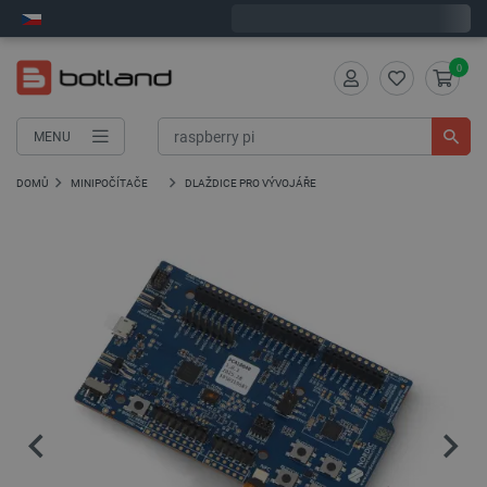
Expedujeme v pondělí
0
MENU
DOMŮ
MINIPOČÍTAČE
DLAŽDICE PRO VÝVOJÁŘE