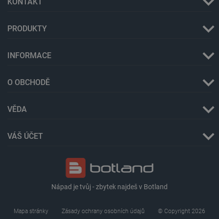
KONTAKT
PRODUKTY
INFORMACE
critAccountId
botland.cz
9 minut
52 sekund
O OBCHODĚ
VĚDA
VÁŠ ÚČET
Nápad je tvůj - zbytek najdeš v Botland
Storage declaration
Storage
Mapa stránky
Zásady ochrany osobních údajů
© Copyright 2026
Název
Popis
type