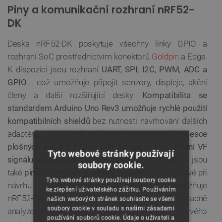
Piny a komunikační rozhraní nRF52-
DK
Deska nRF52-DK poskytuje všechny linky GPIO a
rozhraní SoC prostřednictvím konektorů
Goldpin
a Edge.
K dispozici jsou rozhraní
UART, SPI, I2C, PWM, ADC a
GPIO
, což umožňuje připojit senzory, displeje, akční
členy a další rozšiřující desky.
Kompatibilita se
standardem Arduino Uno Rev3 umožňuje rychlé použití
kompatibilních shieldů
bez nutnosti navrhování dalších
adaptérů. Sada obsahuje
integrovanou anténu na desce
plošných spojů 2,4 GHz, SWF konektor pro měření VF
Tyto webové stránky používají
signálu a konektor pro NFC
anténu
. K dispozici jsou
soubory cookie.
také
piny pro měření spotřeby proudu
, což je klíčové při
Tyto webové stránky používají soubory cookie
návrhu zařízení napájených z baterie. To umožňuje
ke zlepšení uživatelského zážitku. Používáním
nRF52-DK nejen psát software, ale také důkladně
našich webových stránek souhlasíte se všemi
soubory cookie v souladu s našimi zásadami
analyzovat výkonové a VF parametry hotového
používání souborů cookie. Údaje o uživateli a