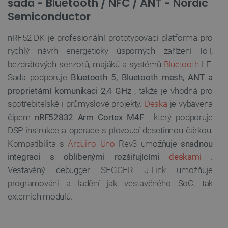
sada - Bluetooth / NFC / ANT - Nordic
Semiconductor
nRF52-DK je profesionální prototypovací platforma pro
rychlý návrh energeticky úsporných zařízení IoT,
bezdrátových senzorů, majáků a systémů
Bluetooth
LE.
Sada podporuje
Bluetooth 5, Bluetooth mesh, ANT a
proprietární komunikaci 2,4 GHz
, takže je vhodná pro
spotřebitelské i průmyslové projekty.
Deska
je vybavena
čipem
nRF52832
Arm Cortex M4F
, který podporuje
DSP instrukce a operace s plovoucí desetinnou čárkou.
Kompatibilita s
Arduino Uno
Rev3 umožňuje
snadnou
integraci s oblíbenými rozšiřujícími
deskami
.
Vestavěný debugger SEGGER J-Link umožňuje
programování a ladění jak vestavěného SoC, tak
externích modulů.