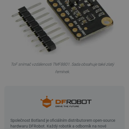
ToF snímač vzdálenosti TMF8801. Sada obsahuje také zlatý
řemínek.