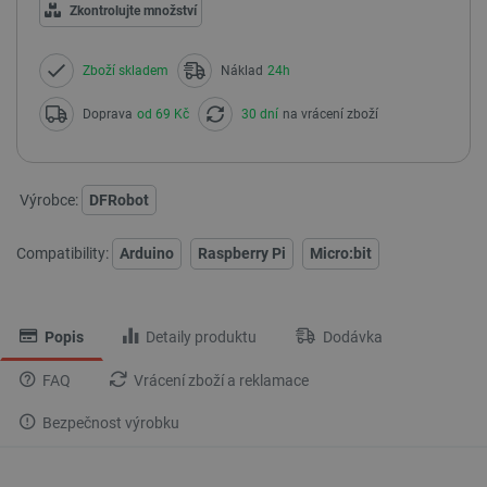
Zkontrolujte množství
Zboží skladem
Náklad
24h
Doprava
od 69 Kč
30 dní
na vrácení zboží
Výrobce:
DFRobot
Compatibility:
Arduino
Raspberry Pi
Micro:bit
Popis
Detaily produktu
Dodávka
FAQ
Vrácení zboží a reklamace
Bezpečnost výrobku