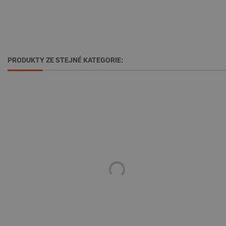
PRODUKTY ZE STEJNÉ KATEGORIE:
_lb_ccc
.botland.cz
1 rok
PHPSESSID
PHP.net
Zavřením
botland.cz
prohlížeče