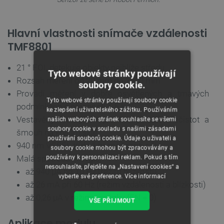
Hlavní vlastnosti snímače vzdálenosti
TMF8801
21 ° FOI, detekuje objekty nejblíže středu
Tyto webové stránky používají
Rozsah měření od 20 mm do 2500 mm
soubory cookie.
Provádí měření v dobře osvětlených a tmavých
Tyto webové stránky používají soubory cookie
podmínkách s přesností ± 5 %
ke zlepšení uživatelského zážitku. Používáním
Vestavěný histogram pro kompenzaci nečistot a
našich webových stránek souhlasíte se všemi
soubory cookie v souladu s našimi zásadami
šmouh na krycím skle
používání souborů cookie. Údaje o uživateli a
940 nm VCSEL třída 1 bezpečnosti očí
soubory cookie mohou být zpracovávány a
používány k personalizaci reklam. Pokud s tím
Malá spotřeba energie:
nesouhlasíte, přejděte na „Nastavení cookies“ a
až 940 μA při 10 Hz (režim blízkosti)
vyberte své preference.
Více informací
až 26 mA při 60 Hz (režim vzdálenosti a blízkosti)
až 0,26 μA v režimu spánku (EN = 0)
VŠE PŘIJMOUT
Aplikace modulu