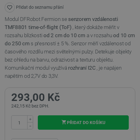
Přidat do seznamu přání
Modul DFRobot Fermion se
senzorem
vzdálenosti
TMF8801 time-of-flight (ToF)
, který dokáže měřit v
rozsahu blízkosti
od 2 cm do 10 cm
a v rozsahu
od 10 cm
do 250 cm
s přesností ± 5 %. Senzor měří vzdálenost od
časového rozdílu mezi světelnými pulzy. Detekuje objekty
bez ohledu na barvu, odrazivost a texturu objektu.
Komunikační modul využívá
rozhraní I2C
, je napájen
napětím od 2,7V do 3,3V.
293,00 Kč
242,15 Kč bez DPH.
+
PŘIDAT DO KOŠÍKU
−