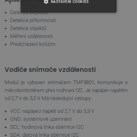
NASTAVENÍ COOKIES
Detekce blízkosti
NEZBYTNĚ NUTNÉ SOUBORY
Detekce přítomnosti
Detekce objektů
VÝKONOVÉ SOUBORY
Měření vzdálenosti
Předcházení kolizím
SOUBORY CÍLENÍ
FUNKČNÍ SOUBORY
Vodiče snímače vzdálenosti
Modul je vybaven snímačem TMF8801, komunikuje s
Nezbytně nutné soubory
Výkonové soubory
mikrokontrolérem přes rozhraní I2C. Je napájen napětím
Soubory cílení
Funkční soubory
od 2,7 V do 3,3 V. Má následující výstupy:
Nezbytně nutné soubory cookie umožňují základní
VCC: napájecí napětí od 2,7 V do 3,3 V
funkce webových stránek, jako je přihlášení
uživatele a správa účtu. Webové stránky nelze bez
GND: systémové uzemnění
nezbytně nutných souborů cookie správně
SCL: hodinová linka sběrnice I2C
používat.
SDA: datová linka sběrnice I2C
Poskytovatel
/