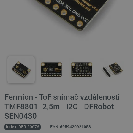
Fermion - ToF snímač vzdálenosti
TMF8801- 2,5m - I2C - DFRobot
SEN0430
Index:
DFR-20676
EAN:
6959420921058