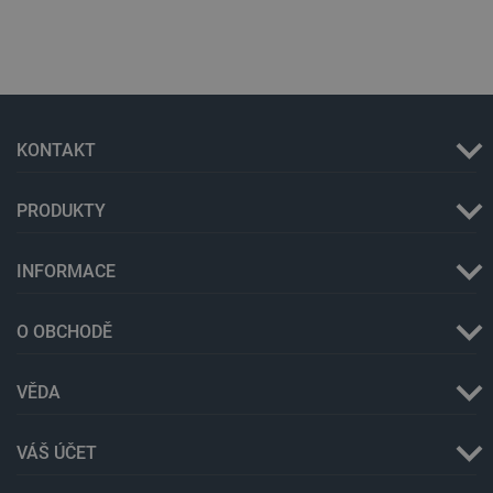
KONTAKT
PRODUKTY
INFORMACE
O OBCHODĚ
VĚDA
_lb
.botland.cz
Zavřením
prohlížeče
VÁŠ ÚČET