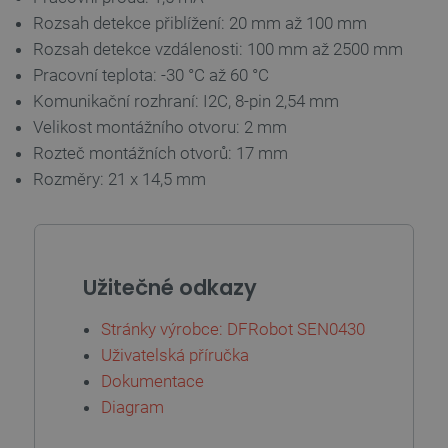
PrestaShop-
.botland.cz
2 týdny 6
[abcdef0123456789]{32}
dní
Rozsah detekce přiblížení: 20 mm až 100 mm
Rozsah detekce vzdálenosti: 100 mm až 2500 mm
Pracovní teplota: -30 °C až 60 °C
Komunikační rozhraní: I2C, 8-pin 2,54 mm
isListDisplay
botland.cz
Zavřením
Velikost montážního otvoru: 2 mm
prohlížeče
Rozteč montážních otvorů: 17 mm
Rozměry: 21 x 14,5 mm
critCartData
botland.cz
9 minut
54 sekund
Užitečné odkazy
Stránky výrobce: DFRobot SEN0430
Uživatelská příručka
Dokumentace
Diagram
CookieScriptConsent
CookieScript
2 měsíce