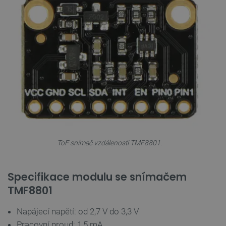
VISITOR_PRIVACY_METADATA
YouTube
5 měsíců
.youtube.com
4 týdny
ToF snímač vzdálenosti TMF8801.
Specifikace modulu se snímačem
TMF8801
Napájecí napětí: od 2,7 V do 3,3 V
Pracovní proud: 1,5 mA