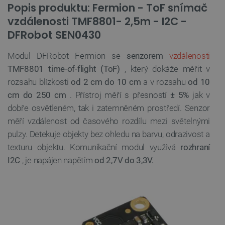
Popis produktu: Fermion - ToF snímač
vzdálenosti TMF8801- 2,5m - I2C -
DFRobot SEN0430
Modul DFRobot Fermion se
senzorem
vzdálenosti
TMF8801 time-of-flight (ToF)
, který dokáže měřit v
rozsahu blízkosti
od 2 cm do 10 cm
a v rozsahu
od 10
cm do 250 cm
.
Přístroj měří s přesností
± 5%
jak v
dobře osvětleném, tak i zatemněném prostředí.
Senzor
měří vzdálenost od časového rozdílu mezi světelnými
pulzy. Detekuje objekty bez ohledu na barvu, odrazivost a
texturu objektu. Komunikační modul využívá
rozhraní
I2C
, je napájen napětím
od 2,7V do 3,3V.