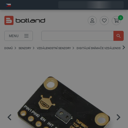
Objednejte do:
7
:
29
:
52
zašleme dnes - GLS!
0
MENU
DOMŮ
SENZORY
VZDÁLENOSTNÍ SENZORY
DIGITÁLNÍ SNÍMAČE VZDÁLENOSTI