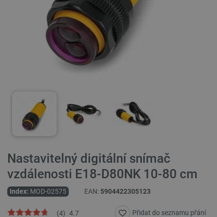
Nastavitelný digitální snímač
vzdálenosti E18-D80NK 10-80 cm
Index:
MOD-02575
EAN:
5904422305123
Přidat do seznamu přání
(
4
)
4.7