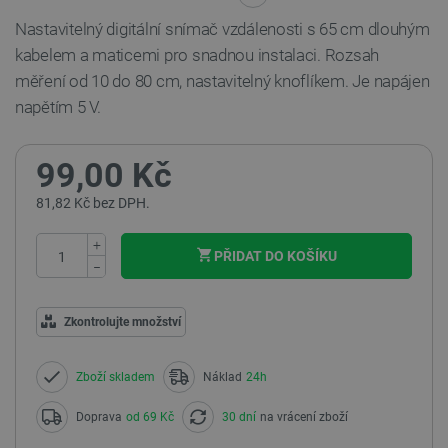
Nastavitelný digitální snímač vzdálenosti s 65 cm dlouhým
kabelem a maticemi pro snadnou instalaci. Rozsah
měření od 10 do 80 cm, nastavitelný knoflíkem. Je napájen
napětím 5 V.
99,00 Kč
81,82 Kč bez DPH.
+
PŘIDAT DO KOŠÍKU
−
Zkontrolujte množství
Zboží skladem
Náklad
24h
Doprava
od 69 Kč
30 dní
na vrácení zboží