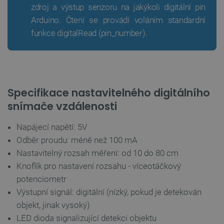
zdroj a výstup senzoru na jakýkoli digitální pin
Soubory cílení
Funkční soubory
Arduino. Čtení se provádí voláním standardní
Nezbytně nutné soubory cookie umožňují základní
funkce digitalRead (pin_number).
funkce webových stránek, jako je přihlášení
uživatele a správa účtu. Webové stránky nelze bez
nezbytně nutných souborů cookie správně
používat.
Poskytovatel
/
Název
Vyprší
Doména
Specifikace nastavitelného digitálního
udid
.botland.cz
4 týdny 2
dny
snímače vzdálenosti
Napájecí napětí: 5V
Odběr proudu: méně než 100 mA
Nastavitelný rozsah měření: od 10 do 80 cm
Knoflík pro nastavení rozsahu - víceotáčkový
potenciometr
__cf_bm
Cloudflare Inc.
29 minut
Výstupní signál: digitální (nízký, pokud je detekován
.heureka.group
58 sekund
objekt, jinak vysoký)
LED dioda signalizující detekci objektu