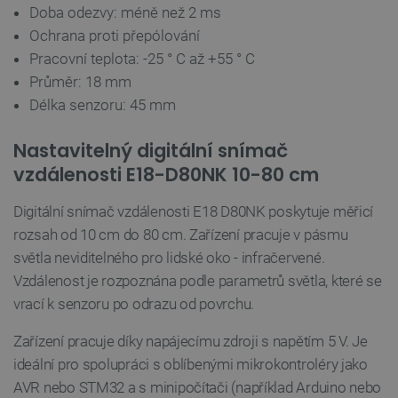
Doba odezvy: méně než 2 ms
Ochrana proti přepólování
Zásadách ochrany soukromí Google
Pracovní teplota: -25 ° C až +55 ° C
Průměr: 18 mm
Délka senzoru: 45 mm
_smvs
.botland.cz
59 minut
53 sekund
Nastavitelný digitální snímač
vzdálenosti E18-D80NK 10-80 cm
VISITOR_PRIVACY_METADATA
YouTube
5 měsíců
Digitální snímač vzdálenosti E18 D80NK poskytuje měřicí
.youtube.com
4 týdny
rozsah od 10 cm do 80 cm. Zařízení pracuje v pásmu
světla neviditelného pro lidské oko - infračervené.
Vzdálenost je rozpoznána podle parametrů světla, které se
vrací k senzoru po odrazu od povrchu.
Zařízení pracuje díky napájecímu zdroji s napětím 5 V. Je
ideální pro spolupráci s oblíbenými mikrokontroléry jako
AVR nebo STM32 a s minipočítači (například Arduino nebo