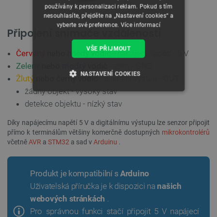
používány k personalizaci reklam. Pokud s tím
nesouhlasíte, přejděte na „Nastavení cookies“ a
vyberte své preference.
Více informací
Připojení snímače vzdálenosti
VŠE PŘIJMOUT
Červený
nebo
hnědý
vodič
- napájecí napětí - 5 V
Zelený
nebo
modrý
vodič
- zem - GND
NASTAVENÍ COOKIES
Žlutý
nebo černý
vodič
- digitální výstup - OUT
žádný objekt - vysoký stav
NEZBYTNĚ NUTNÉ SOUBORY
detekce objektu - nízký stav
VÝKONOVÉ SOUBORY
Díky napájecímu napětí 5 V a digitálnímu výstupu lze senzor připojit
přímo k terminálům většiny
komerčně
dostupných
mikrokontrolérů
SOUBORY CÍLENÍ
včetně
AVR
a
STM32
a sad v
Arduinu
.
FUNKČNÍ SOUBORY
Produkt je kompatibilní s
Arduino
Uživatelská příručka je k dispozici na
našich
webových stránkách
.
Nezbytně nutné soubory
Výkonové soubory
Pro správnou funkci stačí připojit 5 V napájecí