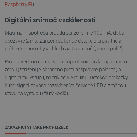
Raspberry Pi
).
Digitální snímač vzdálenosti
Maximální spotřeba proudu senzorem je 100 mA, doba
odezvy je 2 ms. Zařízení dokonce detekuje průsvitné a
PrestaShop-
.botland.cz
2 týdny 6
průhledné povrchy v úhlech až 15 stupňů („zorné pole“).
[abcdef0123456789]{32}
dní
Pro provedení měření stačí připojit snímač k napájecímu
zdroji (zařízení je chráněno proti nesprávné polaritě) a
digitálnímu vstupu, například v Arduinu. Detekce překážky
isListDisplay
botland.cz
Zavřením
bude signalizována rozsvícením červené LED a změnou
prohlížeče
stavu na výstupu (žlutý vodič).
critCartData
botland.cz
9 minut
54 sekund
ZÁKAZNÍCI SI TAKÉ PROHLÍŽELI: