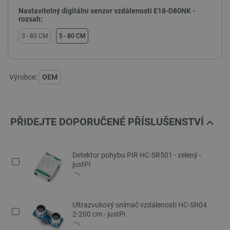
Nastavitelný digitální senzor vzdálenosti E18-D80NK -
rozsah:
3 - 80 CM
5 - 80 CM
Výrobce:
OEM
PŘIDEJTE DOPORUČENÉ PŘÍSLUŠENSTVÍ
Detektor pohybu PIR HC-SR501 - zelený -
justPi
Ultrazvukový snímač vzdálenosti HC-SR04
2-200 cm - justPi