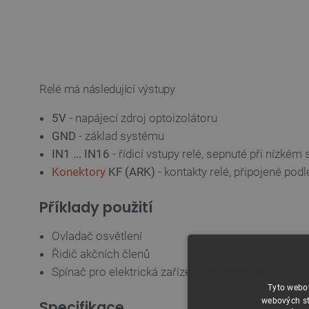
Relé má následující výstupy
5V
- napájecí zdroj optoizolátoru
GND
- základ systému
IN1 ... IN16
- řídicí vstupy relé, sepnuté při nízkém 
Konektory
KF (ARK)
- kontakty relé, připojené po
Příklady použití
Ovladač osvětlení
Řidič akčních členů
Spínač pro elektrická zařízení, včetně motorů
Tyto webov
webových st
Specifikace