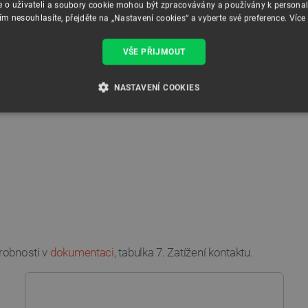
e o uživateli a soubory cookie mohou být zpracovávány a používány k personal
ím nesouhlasíte, přejděte na „Nastavení cookies“ a vyberte své preference.
Více
VŠE PŘIJMOUT
NASTAVENÍ COOKIES
É SOUBORY
VÝKONOVÉ SOUBORY
SOUBORY CÍLENÍ
RY
Nezbytně nutné soubory
Výkonové soubory
Soubory cílení
Funkční soubor
e umožňují základní funkce webových stránek, jako je přihlášení uživatele a správa účtu.
drobnosti v
dokumentaci,
tabulka 7. Zatížení kontaktu.
kie správně používat.
Poskytovatel
/
Vyprší
Popis
Doména
.botland.cz
4 týdny 2
Tento cookie se používá k jedinečné identifikaci z