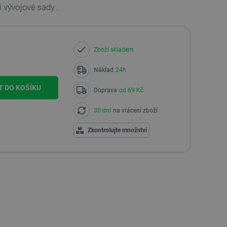
i vývojové sady
.
Zboží skladem
Náklad
24h
T DO KOŠÍKU
Doprava
od 69 Kč
30 dní
na vrácení zboží
Zkontrolujte množství