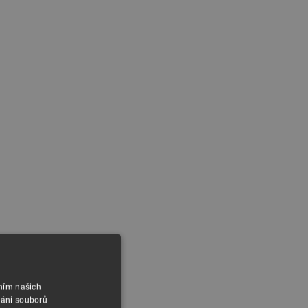
áním našich
vání souborů