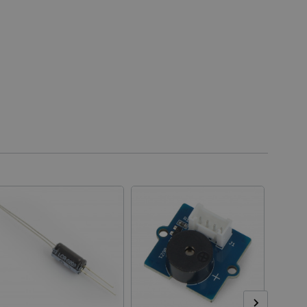
la uživatelskou zkušenost.
idmi a roboty. To je pro web
 používání jejich webových
é relace napříč požadavky
živatele a volby soukromí
 o souhlasu návštěvníka s
ením, které zajistí, že
spektovány.
 založeného na enginu
referencí, jak se produkty
 aby se obsah nákupního
bchodu nebo při opuštění
pt.com k zapamatování
ů. Je nutné, aby banner
idmi a roboty. To je pro web
 používání jejich webových