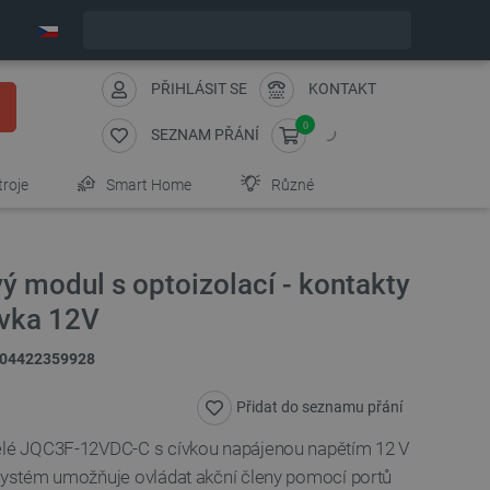
Expedujeme v pondělí
PŘIHLÁSIT SE
KONTAKT
0
SEZNAM PŘÁNÍ
troje
Smart Home
Různé
ý modul s optoizolací - kontakty
ívka 12V
04422359928
Přidat do seznamu přání
relé JQC3F-12VDC-C s cívkou napájenou napětím 12 V
ystém umožňuje ovládat akční členy pomocí portů