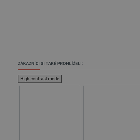
__cf_bm
_smvs
VISITOR_PRIVACY_METAD
Zásadách ochrany soukrom
ZÁKAZNÍCI SI TAKÉ PROHLÍŽELI:
PrestaShop-
[abcdef0123456789]{32}
isListDisplay
High-contrast mode
critCartData
CookieScriptConsent
__cf_bm