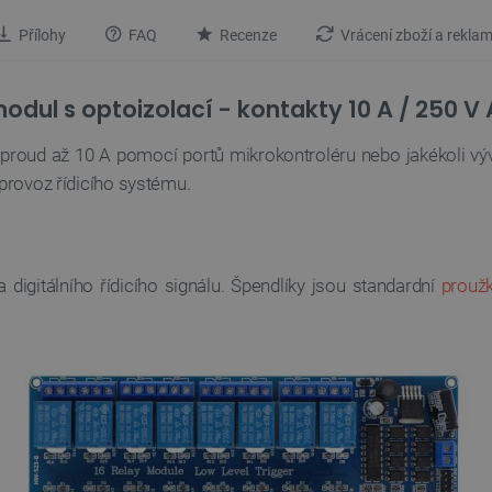
Přílohy
FAQ
Recenze
Vrácení zboží a rekla
dul s optoizolací - kontakty 10 A / 250 V 
roud až 10 A pomocí portů mikrokontroléru nebo jakékoli vývo
 provoz řídicího systému.
a digitálního řídicího signálu. Špendlíky jsou standardní
proužk