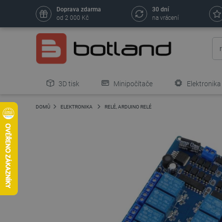
Doprava zdarma
30 dní
od 2 000 Kč
na vrácení
3D tisk
Minipočítače
Elektronika
DOMŮ
ELEKTRONIKA
RELÉ, ARDUINO RELÉ