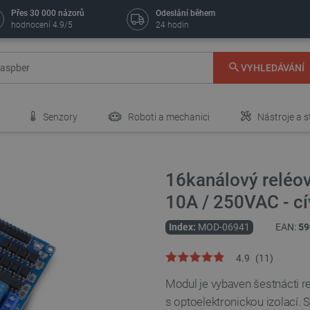
Přes 30 000 názorů
Odeslání během
hodnocení 4.9/5
24 hodin
VYHLEDÁVÁNÍ
Senzory
Roboti a mechanici
Nástroje a s
16kanálový reléov
10A / 250VAC - c
Index:
MOD-06941
EAN:
59
4.9
(
11
)
Modul je vybaven šestnácti 
s optoelektronickou izolací.
S