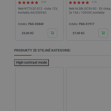
5 (4)
5 (3)
__cf_bm
Relé NT73-2C-S12 - cívka 12V,
Relé HLS8L-DC5V-SC - 5V cívka,
kontakty 6A/250VAC
2x 15A / 120VAC kontakty
_lb_ccc
Indeks:
PAS-02840
Indeks:
PAS-01917
Cena
Cena
23,00 Kč
27,00 Kč
PHPSESSID
PRODUKTY ZE STEJNÉ KATEGORIE:
_lb
High-contrast mode
critData
critAccountId
Storage declaration
Název