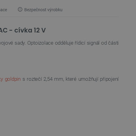
mace
Bezpečnost výrobku
AC - cívka 12 V
jové sady. Optoizolace odděluje řídicí signál od části
y goldpin
s roztečí 2,54 mm, které umožňují připojení