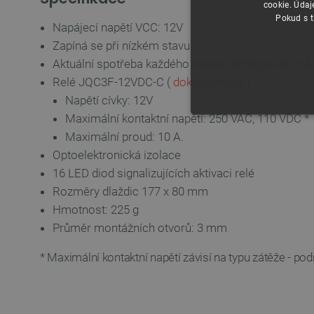
cookie. Údaj
Pokud s t
Napájecí napětí VCC: 12V
Zapíná se při nízkém stavu
Aktuální spotřeba každého vstupu: přibližně 60 mA
Relé JQC3F-12VDC-C (
dokumentace
)
Napětí cívky: 12V
Maximální kontaktní napětí: 250 VAC, 110 VDC *
NEZBYTNĚ NUTN
Maximální proud: 10 A.
Optoelektronická izolace
FUNKČNÍ SOUBO
16 LED diod signalizujících aktivaci relé
Rozměry dlaždic 177 x 80 mm
Hmotnost: 225 g
Průměr montážních otvorů: 3 mm
Nezbytně nutné soubory cooki
* Maximální kontaktní napětí závisí na typu zátěže - po
nezbytně nutných souborů coo
Název
udid