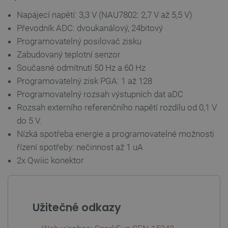
Napájecí napětí: 3,3 V (NAU7802: 2,7 V až 5,5 V)
Převodník ADC: dvoukanálový, 24bitový
Programovatelný posilovač zisku
Zabudovaný teplotní senzor
Současné odmítnutí 50 Hz a 60 Hz
Programovatelný zisk PGA: 1 až 128
Programovatelný rozsah výstupních dat aDC
Rozsah externího referenčního napětí rozdílu od 0,1 V
do 5 V.
Nízká spotřeba energie a programovatelné možnosti
řízení spotřeby: nečinnost až 1 uA
2x Qwiic konektor
PrestaShop-
.botland.cz
2 týdny 6
[abcdef0123456789]{32}
dní
Užitečné odkazy