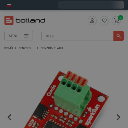
Objednejte do:
7
:
43
:
12
zašleme dnes - GLS!
0
MENU
DOMŮ
SENZORY
SENZORY TLAKU