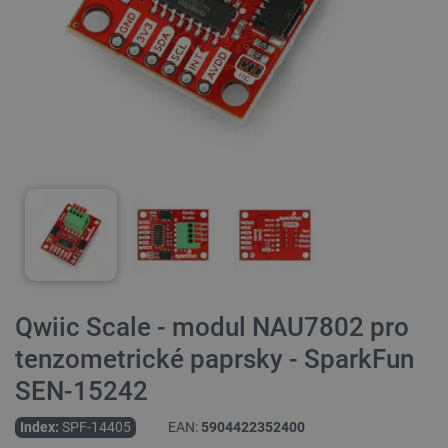
Qwiic Scale - modul NAU7802 pro
tenzometrické paprsky - SparkFun
SEN-15242
Index:
SPF-14405
EAN:
5904422352400