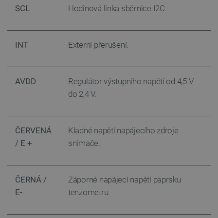
SCL
Hodinová linka sběrnice I2C.
SOUBORY CÍLENÍ
FUNKČNÍ SOUBORY
INT
Externí přerušení.
AVDD
Regulátor výstupního napětí od 4,5 V
Nezbytně nutné soubory
Výkonové soubory
do 2,4 V.
Soubory cílení
Funkční soubory
Nezbytně nutné soubory cookie umožňují základní
funkce webových stránek, jako je přihlášení
ČERVENÁ
Kladné napětí napájecího zdroje
uživatele a správa účtu. Webové stránky nelze bez
nezbytně nutných souborů cookie správně
/ E +
snímače.
používat.
Poskytovatel
/
Název
Vyprší
Doména
ČERNÁ /
Záporné napájecí napětí paprsku
udid
.botland.cz
4 týdny 2
E-
tenzometru.
dny