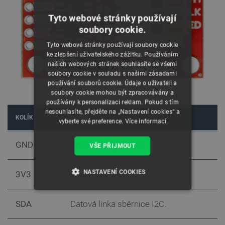
Tyto webové stránky používají
soubory cookie.
Tyto webové stránky používají soubory cookie
ke zlepšení uživatelského zážitku. Používáním
našich webových stránek souhlasíte se všemi
soubory cookie v souladu s našimi zásadami
používání souborů cookie. Údaje o uživateli a
soubory cookie mohou být zpracovávány a
používány k personalizaci reklam. Pokud s tím
nesouhlasíte, přejděte na „Nastavení cookies“ a
KOLÍK
POPIS
vyberte své preference.
Více informací
GND
Hmotnost systému.
VŠE PŘIJMOUT
NASTAVENÍ COOKIES
3V3
Napájecí napětí 3,3 V.
NEZBYTNĚ NUTNÉ SOUBORY
SDA
Datová linka sběrnice I2C.
VÝKONOVÉ SOUBORY