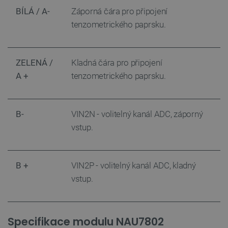
BÍLÁ / A-
Záporná čára pro připojení
tenzometrického paprsku.
__cf_bm
Cloudflare Inc.
29 minut
ZELENÁ /
Kladná
čára pro připojení
.heureka.group
58 sekund
A +
tenzometrického paprsku.
B-
VIN2N - volitelný kanál ADC, záporný
Zásadách ochrany soukromí Google
vstup.
_smvs
.botland.cz
59 minut
B +
VIN2P - volitelný kanál ADC, kladný
53 sekund
vstup.
VISITOR_PRIVACY_METADATA
YouTube
5 měsíců
Specifikace modulu NAU7802
.youtube.com
4 týdny