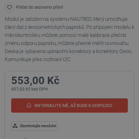
Přidat do seznamu přání
Modul je založen na systému NAU7802, který umožňuje
čtení dat z tenzometrických paprsků. Po připojení modelu k
mikrokontroléru můžete pomocí malé kalibrace přečíst
změnu odporu paprsku, můžete přesně měřit rovnováhu.
Deska je vybavena upínacími konektory a konektory Qwiic.
Komunikuje přes rozhraní I2C.
553,00 Kč
457,02 Kč bez DPH.
INFORMUJTE MĚ, AŽ BUDE K DISPOZICI
Zkontrolujte množství