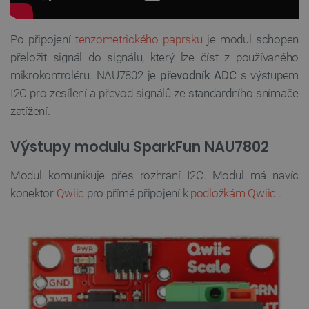
Po připojení
tenzometrického paprsku
je modul schopen
přeložit signál do signálu, který lze číst z používaného
mikrokontroléru. NAU7802 je
převodník ADC
s výstupem
I2C pro zesílení a převod signálů ze standardního snímače
zatížení.
Výstupy modulu SparkFun NAU7802
Modul komunikuje přes rozhraní I2C. Modul má navíc
konektor
Qwiic
pro přímé připojení k
podložkám Qwiic
.