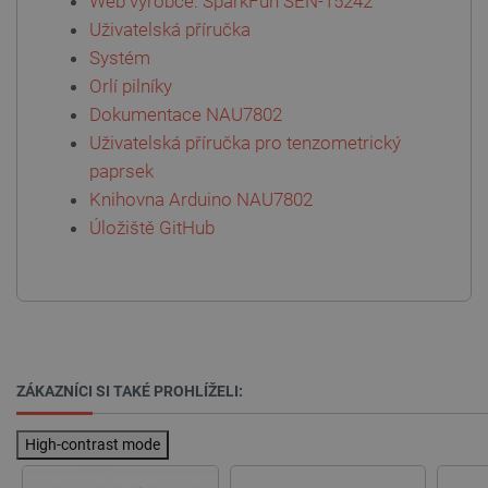
Web výrobce: SparkFun SEN-15242
isListDisplay
botland.cz
Zavřením
prohlížeče
Uživatelská příručka
Systém
Orlí pilníky
Dokumentace NAU7802
critCartData
botland.cz
9 minut
Uživatelská příručka pro tenzometrický
54 sekund
paprsek
Knihovna Arduino NAU7802
Úložiště GitHub
CookieScriptConsent
CookieScript
2 měsíce
botland.cz
4 týdny
ZÁKAZNÍCI SI TAKÉ PROHLÍŽELI:
High-contrast mode