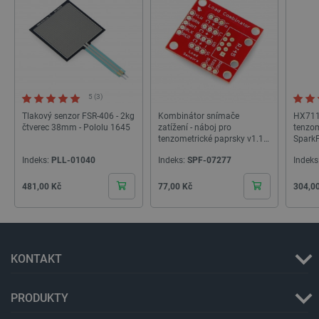
_lb_ccc
.botland.cz
1 rok
5 (3)
Tlakový senzor FSR-406 - 2kg
Kombinátor snímače
HX711-
čtverec 38mm - Pololu 1645
zatížení - náboj pro
tenzom
tenzometrické paprsky v1.1 -
Spark
SparkFun BOB-13878
Indeks:
PLL-01040
Indeks:
SPF-07277
Indeks
Cena
Cena
Cena
481,00 Kč
77,00 Kč
304,0
PHPSESSID
PHP.net
Zavřením
botland.cz
prohlížeče
KONTAKT
PRODUKTY