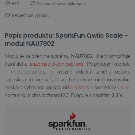
FAQ
Vrácení zboží a reklamace
Bezpečnost výrobku
Popis produktu: SparkFun Qwiic Scale -
modul NAU7802
Modul je založen na systému
NAU7802
, který umožňuje
čtení dat z
tenzometrických paprsků
. Po připojení modelu
k mikrokontroléru je možné odečíst změnu odporu
paprsku a při menší kalibraci
lze přesně měřit rovnováhu
.
Deska je vybavena
upínacími
konektory
a konektory
Qwiic.
Komunikuje přes rozhraní
I2C.
Funguje s napětím
3,3 V.