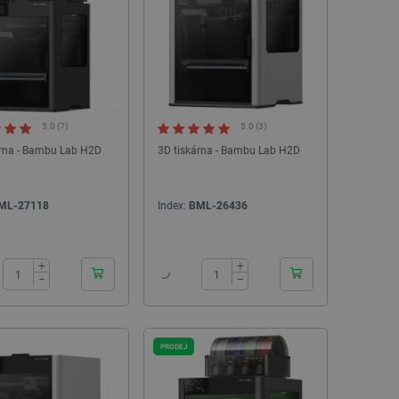
idmi a roboty. To je pro web
 používání jejich webových
é relace napříč požadavky
živatele a volby soukromí
 o souhlasu návštěvníka s
ením, které zajistí, že
5.0 (7)
5.0 (3)
spektovány.
árna - Bambu Lab H2D
3D tiskárna - Bambu Lab H2D
 založeného na enginu
referencí, jak se produkty
ML-27118
Index:
BML-26436
24h
24h
 aby se obsah nákupního
bchodu nebo při opuštění
+
+
−
−
pt.com k zapamatování
ů. Je nutné, aby banner
idmi a roboty. To je pro web
PRODEJ
 používání jejich webových
idmi a roboty. To je pro web