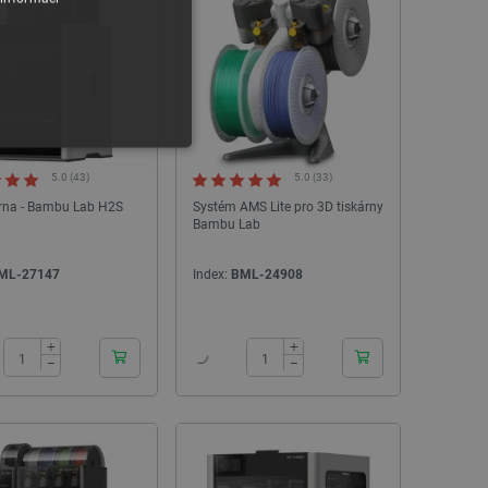
5.0 (43)
5.0 (33)
árna - Bambu Lab H2S
Systém AMS Lite pro 3D tiskárny
Bambu Lab
ML-27147
Index:
BML-24908
y
24h
24h
+
+
 Webové stránky nelze bez
−
−
ařízení, která mají přístup k
la uživatelskou zkušenost.