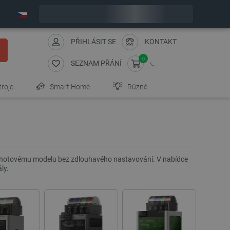
Expedujeme v pondělí
PŘIHLÁSIT SE
KONTAKT
0
SEZNAM PŘÁNÍ
troje
Smart Home
Různé
u k hotovému modelu bez zdlouhavého nastavování. V nabídce
ly.