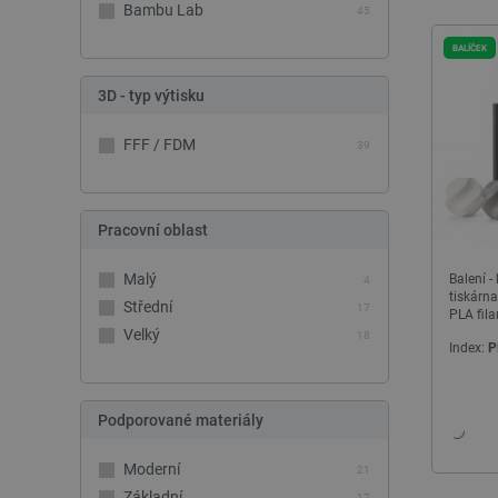
Bambu Lab
45
BALÍČEK
3D - typ výtisku
FFF / FDM
39
Pracovní oblast
Malý
Balení 
4
tiskárn
Střední
17
PLA fil
Velký
18
Index:
P
Podporované materiály
Moderní
21
Základní
17