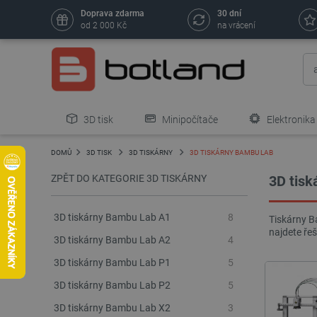
Doprava zdarma
30 dní
od 2 000 Kč
na vrácení
3D tisk
Minipočítače
Elektronika
DOMŮ
3D TISK
3D TISKÁRNY
3D TISKÁRNY BAMBU LAB
ZPĚT DO KATEGORIE 3D TISKÁRNY
3D tis
3D tiskárny Bambu Lab A1
8
Tiskárny B
najdete řeš
3D tiskárny Bambu Lab A2
4
3D tiskárny Bambu Lab P1
5
3D tiskárny Bambu Lab P2
5
3D tiskárny Bambu Lab X2
3