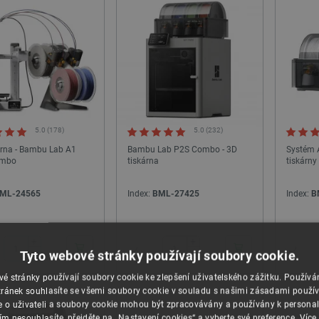
5.0 (178)
5.0 (232)
árna - Bambu Lab A1
Bambu Lab P2S Combo - 3D
Systém 
ombo
tiskárna
tiskárn
ML-24565
Index:
BML-27425
Index:
B
24h
24h
+
+
−
−
Tyto webové stránky používají soubory cookie.
é stránky používají soubory cookie ke zlepšení uživatelského zážitku. Použív
ránek souhlasíte se všemi soubory cookie v souladu s našimi zásadami použí
e o uživateli a soubory cookie mohou být zpracovávány a používány k personal
ím nesouhlasíte, přejděte na „Nastavení cookies“ a vyberte své preference.
Více