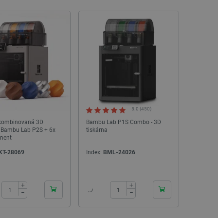
5.0 (450)
- kombinovaná 3D
Bambu Lab P1S Combo - 3D
a Bambu Lab P2S + 6x
tiskárna
ament
KT-28069
Index:
BML-24026
24h
24h
+
+
−
−