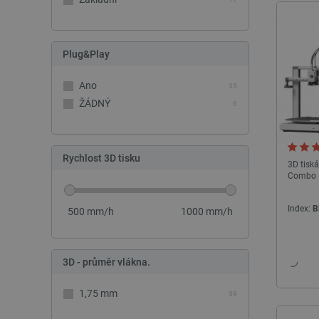
Plug&Play
Ano
33
ŽÁDNÝ
6
Rychlost 3D tisku
3D tisk
Combo
Index:
B
500
mm/h
1000
mm/h
3D - průměr vlákna.
1,75 mm
39