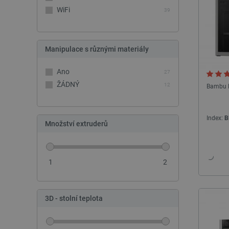
__cf_bm
WiFi
39
_smvs
Manipulace s různými materiály
VISITOR_PRIVACY_METAD
Zásadách ochrany soukrom
Ano
27
ŽÁDNÝ
12
Bambu L
PrestaShop-
[abcdef0123456789]{32}
isListDisplay
Index:
B
Množství extruderů
critCartData
1
2
CookieScriptConsent
__cf_bm
3D - stolní teplota
__cf_bm