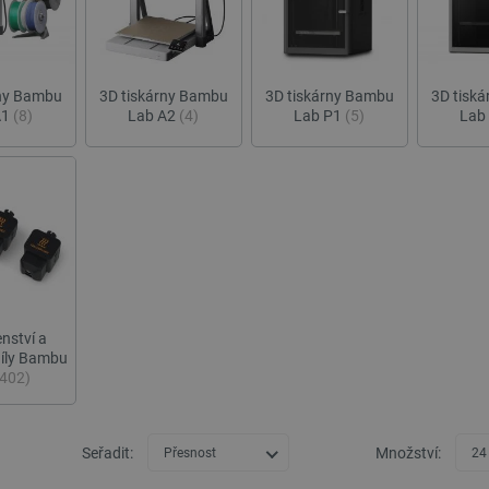
rny Bambu
3D tiskárny Bambu
3D tiskárny Bambu
3D tisk
A1
(8)
Lab A2
(4)
Lab P1
(5)
Lab
enství a
díly Bambu
(402)
Seřadit:
Množství:
Přesnost
24