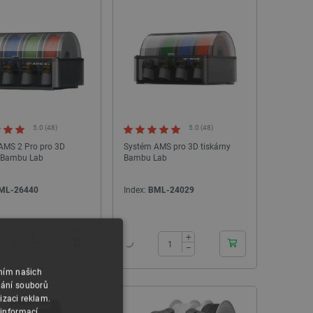
5.0 (48)
5.0 (48)
AMS 2 Pro pro 3D
Systém AMS pro 3D tiskárny
y Bambu Lab
Bambu Lab
ML-26440
Index:
BML-24029
24h
24h
+
+
−
−
áním našich
vání souborů
izaci reklam.
 informací