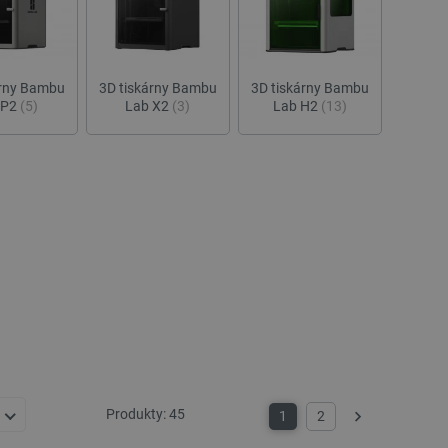
árny Bambu
3D tiskárny Bambu
3D tiskárny Bambu
 P2
(5)
Lab X2
(3)
Lab H2
(13)
Produkty:
45
1
2
Další