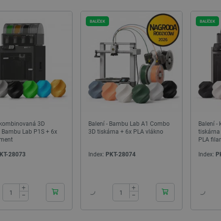
BALÍČEK
BALÍČEK
- kombinovaná 3D
Balení - Bambu Lab A1 Combo
Balení 
a Bambu Lab P1S + 6x
3D tiskárna + 6x PLA vlákno
tiskárn
ament
PLA fil
KT-28073
Index:
PKT-28074
Index:
P
24h
24h
+
+
−
−