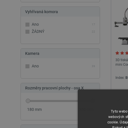
Vyhřívaná komora
Ano
17
ŽÁDNÝ
22
Kamera
3D tisk
mini C
Ano
39
Index:
B
Rozměry pracovní plochy - osa X
180
mm
350
mm
Tyto webov
webových st
cookie. Údaj
Pokud s t