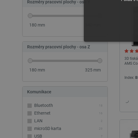
Rozměry pracovní plochy - osa Y
180
mm
340
mm
NEZBYTNĚ NUTN
Rozměry pracovní plochy - osa Z
3D tisk
FUNKČNÍ SOUBO
AMS C
180
mm
325
mm
Index:
B
Komunikace
Nezbytně nutné soubory cooki
nezbytně nutných souborů coo
Bluetooth
18
Ethernet
16
Název
LAN
2
udid
microSD karta
29
USB
7