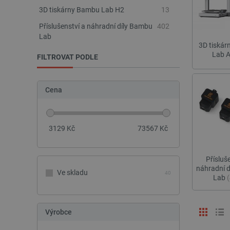
3D tiskárny Bambu Lab H2
13
Příslušenství a náhradní díly Bambu
402
Lab
3D tiská
Lab 
FILTROVAT PODLE
Cena
3129
Kč
73567
Kč
Přísluš
náhradní 
Ve skladu
40
Lab
Výrobce