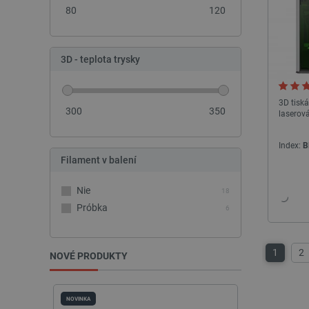
80
120
_lb_ccc
3D - teplota trysky
PHPSESSID
3D tisk
300
350
laserov
_lb
Index:
B
Filament v balení
critData
Nie
18
Próbka
6
critAccountId
1
2
NOVÉ PRODUKTY
Storage declaration
Název
NOVINKA
NOVINKA
cartSkuToUrl