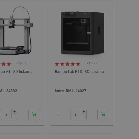
5.0 (257)
4.9 (177)
ab A1 - 3D tiskárna
Bambu Lab P1S - 3D tiskárna
ML-24892
Index:
BML-24027
24h
24h
+
+
−
−