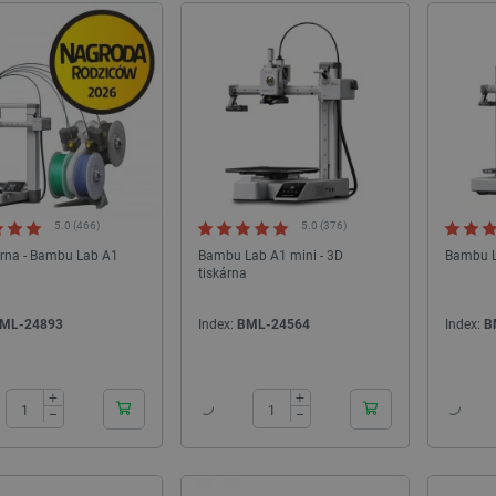
5.0 (466)
5.0 (376)
árna - Bambu Lab A1
Bambu Lab A1 mini - 3D
Bambu L
tiskárna
ML-24893
Index:
BML-24564
Index:
B
24h
24h
+
+
−
−