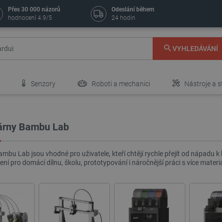
Přes 30 000 názorů
Odeslání během
hodnocení 4.9/5
24 hodin
VYHLEDÁVÁNÍ
Senzory
Roboti a mechanici
Nástroje a s
kárny Bambu Lab
ambu Lab jsou vhodné pro uživatele, kteří chtějí rychle přejít od nápad
ení pro domácí dílnu, školu, prototypování i náročnější práci s více materiá