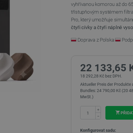
vyhřívanou komorou až do 65 
třístupňovým systémem filt
Pro, který umožňuje simultán
čtyři cívky a čtyři náplně vys
Doprava z Polska
Podpo
22 133,65 
18 292,28 Kč bez DPH.
Aktueller Preis der Produkte
Bundles: 24 790,00 Kč (20 48
MwSt.)
+
PŘIDA
−
Konfigurovat sadu: