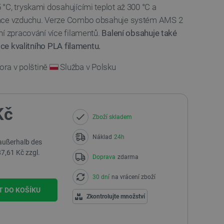
°C, tryskami dosahujícími teplot až 300 °C a
race vzduchu. Verze Combo obsahuje systém AMS 2
ní zpracování více filamentů.
Balení obsahuje také
oce kvalitního PLA filamentu.
ra v polštině
Služba v Polsku
Kč
Zboží skladem
Náklad
24h
 außerhalb des
7,61 Kč zzgl.
Doprava
zdarma
30 dní
na vrácení zboží
T DO KOŠÍKU
Zkontrolujte množství