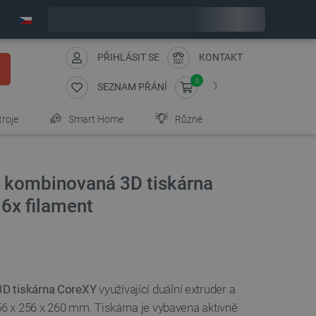
Objednejte do:
1
:
41
:
39
zašleme dnes - GLS!
PŘIHLÁSIT SE
KONTAKT
0
SEZNAM PŘÁNÍ
troje
Smart Home
Různé
 - kombinovaná 3D tiskárna
6x filament
D tiskárna CoreXY
využívající duální extruder a
56 x 256 x 260 mm. Tiskárna je vybavena aktivně