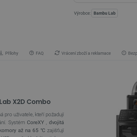
použitelnou cívkou
Výrobce:
Bambu Lab
1 x
Filament Bambu La
použitelnou cívkou
1 x
Filament Bambu La
použitelnou cívkou
Přílohy
FAQ
Vrácení zboží a reklamace
Bezp
u Lab X2D Combo
 pro uživatele, kteří požadují
vání. Systém
CoreXY
,
dvojitá
 komory až na 65 °C
zajišťují