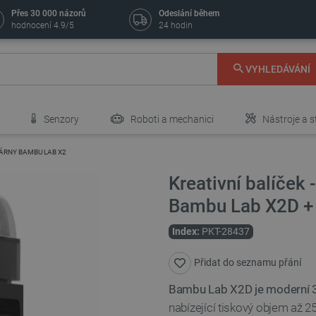
Přes 30 000 názorů
Odeslání během
hodnocení 4.9/5
24 hodin
VYHLEDÁVÁNÍ
Senzory
Roboti a mechanici
Nástroje a s
KÁRNY BAMBU LAB X2
Kreativní balíček
Bambu Lab X2D + 
Index:
PKT-28437
Přidat do seznamu přání
Bambu Lab X2D je moderní 3
nabízející tiskový objem až 2