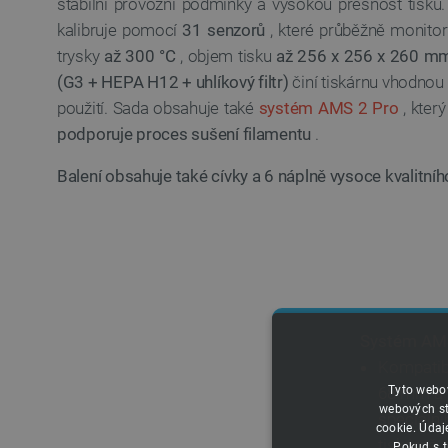
stabilní provozní podmínky a vysokou přesnost tisk
kalibruje pomocí
31 senzorů
, které průběžně monitor
trysky
až 300 °C
, objem tisku
až 256 x 256 x 260 m
(G3 + HEPA H12 + uhlíkový filtr)
činí tiskárnu vhodnou 
použití. Sada obsahuje také
systém AMS 2 Pro
, kter
podporuje proces sušení filamentu
.
Balení obsahuje také cívky a 6 náplně vysoce kvalitníh
Systém AMS
Kompatibi
Tyto webov
68 mm a 
webových st
speciální
cookie. Údaj
tiskárně 
Pokud s t