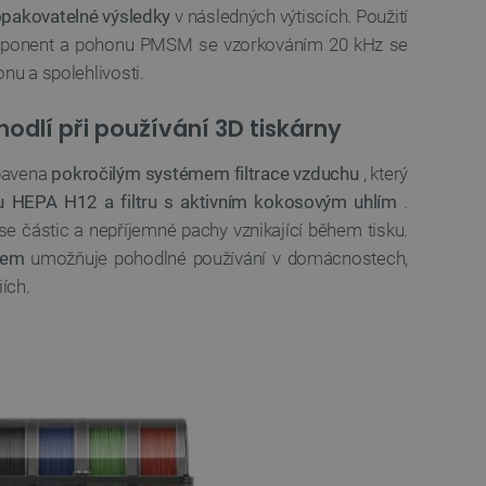
idmi a roboty. To je pro web
 opakovatelné výsledky
v následných výtiscích. Použití
 používání jejich webových
ponent a pohonu PMSM se vzorkováním 20 kHz se
nu a spolehlivosti.
é relace napříč požadavky
živatele a volby soukromí
hodlí při používání 3D tiskárny
 o souhlasu návštěvníka s
ením, které zajistí, že
spektovány.
bavena
pokročilým systémem filtrace vzduchu
, který
 založeného na enginu
ltru HEPA H12 a filtru s aktivním kokosovým uhlím
.
se částic a nepříjemné pachy vznikající během tisku.
referencí, jak se produkty
tem
umožňuje pohodlné používání v domácnostech,
ích.
 aby se obsah nákupního
bchodu nebo při opuštění
pt.com k zapamatování
ů. Je nutné, aby banner
idmi a roboty. To je pro web
 používání jejich webových
idmi a roboty. To je pro web