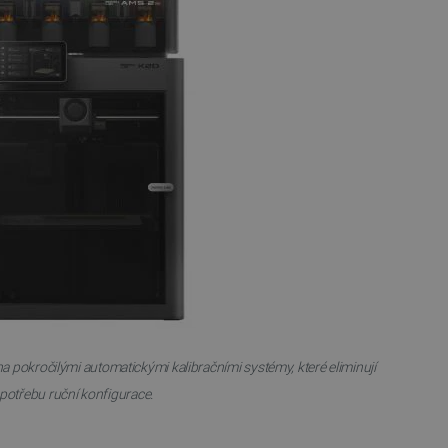
 používání jejich webových
 souhlasu s používáním
ajištěn soulad se
ité kategorie souborů
e PHP. Toto je univerzální
lací uživatelů. Obvykle se
 může být specifické pro
lášeného stavu uživatele
 zátěže, aby se zajistilo, že
aci prohlížení směřovány na
ránek a uživatelský komfort.
kých uživatelských údajů pro
 což zajišťuje více
 pro účet, který je
líčovou roli při umožnění
relacemi a správou účtů.
 pokročilými automatickými kalibračními systémy, které eliminují
potřebu ruční konfigurace.
Popis