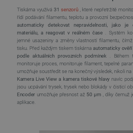
Tiskárna využívá
31
senzorů
, které nepřetržitě monit
_lb_ccc
řídí podávání filamentu, teplotu a provozní bezpečno
automaticky detekovat nepravidelnosti, jako je
materiálu, a reagovat v reálném čase
. Systém kom
PHPSESSID
jemné usazeniny a změny vlastností filamentu, čímž z
tisku. Před každým tiskem tiskárna
automaticky ověří 
podle aktuálních provozních podmínek
. Během ti
_lb
monitoruje proces, monitoruje filament, tepelné par
umožňuje soustředit se na konečný výsledek, nikoli na
critData
Kamera Live View a kamera tiskové hlavy
navíc podp
jsou ucpávání trysek, trysek nebo blokády v čisticí ob
Encoder
umožňuje přesnost až
50 µm
, díky čemuž 
critAccountId
aplikace.
Storage declaration
Název
cartSkuToUrl