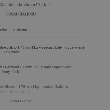
ue - tekuté lepidlo pro 3D tisk
OBSAH BALÍČKU
bo - 3D tiskárna
né vlákno 1,75 mm 1 kg – součástí balení s opakovaně
– Ivory White
b PLA Wood 1,75mm 1kg - v sadě s opakovaně
- černý ořech
c filament 1,75 mm 1 kg – součástí balení s
nou cívkou – Černá
Zobrazit více
c filament 1,75 mm 1 kg - součástí balení s opakovaně