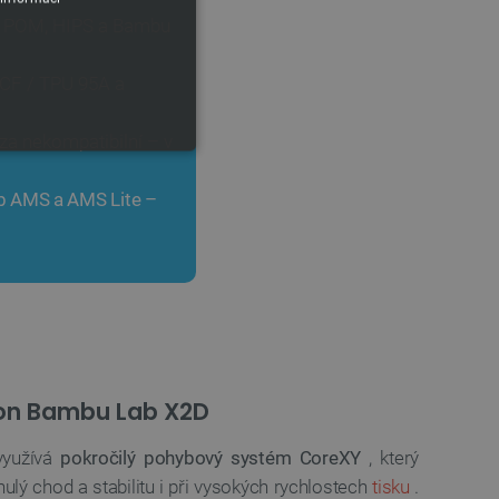
P, POM, HIPS a Bambu
CF / TPU 95A a
za nekompatibilní – v
 AMS a AMS Lite –
y
 Webové stránky nelze bez
on Bambu Lab X2D
využívá
pokročilý pohybový systém CoreXY
, který
ařízení, která mají přístup k
la uživatelskou zkušenost.
nulý chod a stabilitu i při vysokých rychlostech
tisku
.