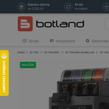
Doprava zdarma
30 dní
od 2 000 Kč
na vrácení
3D tisk
Minipočítače
Elektronika
DOMŮ
3D TISK
3D TISKÁRNY
3D TISKÁRNY BAMBU LAB
3D TIS
BALÍČEK