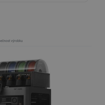
 - Bambu Green
b PLA Basic 1,75mm 1kg - v sadě s opakovaně
 - oranžová
b PLA Basic 1,75mm 1kg - v sadě s opakovaně
 - Modrá šedá
ečnost výrobku