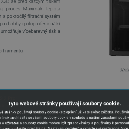
u. X2D se před každým tiskem
ují proces. Maximální teplota
m
a
pokročilý filtrační systém
pro hobby i poloprofesionální
ý
umožňuje vícebarevný tisk a
o filamentu.
3D ti
 2 Pro:
Tyto webové stránky používají soubory cookie.
lní s filamentem o hmotnosti 0,5 kg až 1 kg, navíjeným na cí
é stránky používají soubory cookie ke zlepšení uživatelského zážitku. Použív
průměru 197 mm až 202 mm. Kartonová konstrukce cívky vyž
ránek souhlasíte se všemi soubory cookie v souladu s našimi zásadami použí
ho adaptéru pro usnadnění plynulého otáčení. Soubor pro tis
e o uživateli a soubory cookie mohou být zpracovávány a používány k personal
si můžete stáhnout
zde
.
ím nesouhlasíte, přejděte na „Nastavení cookies“ a vyberte své preference.
Více