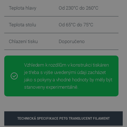
Teplota hlavy
Od 230°C do 260°C
Teplota stolu
Od 65°C do 75°C
Chlazení tisku
Doporučeno
PrestaShop-
.botland.cz
2 týdny 6
[abcdef0123456789]{32}
dní
Vzhledem k rozdílům v konstrukci tiskáren
je třeba s výše uvedenými údaji zacházet
jako s pokyny a vhodné hodnoty by měly být
isListDisplay
botland.cz
Zavřením
stanoveny experimentálně.
prohlížeče
critCartData
botland.cz
9 minut
TECHNICKÁ SPECIFIKACE PETG TRANSLUCENT FILAMENT
54 sekund