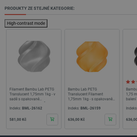
PRODUKTY ZE STEJNÉ KATEGORIE:
High-contrast mode
critAccountId
botland.cz
9 minut
52 sekund
Filament Bambu Lab PETG
Bambu Lab PETG
Bambu
Translucent 1,75mm 1kg - v
Translucent Filament
1,75 m
sadě s opakovaně
1,75mm 1kg - s opakovaně
balení
použitelnou cívkou - Čirá
použitelnou cívkou -
použit
Indeks:
BML-26162
Indeks:
BML-26159
Indeks
Translucent Orange
Cena
Cena
Cena
581,00 Kč
636,00 Kč
636,0
Storage declaration
Storage