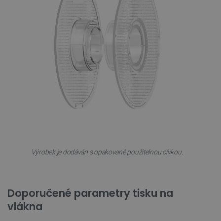
Zásadách ochrany soukromí Google
_smvs
.botland.cz
59 minut
53 sekund
VISITOR_PRIVACY_METADATA
YouTube
5 měsíců
.youtube.com
4 týdny
Výrobek je dodáván s opakovaně použitelnou cívkou.
Doporučené parametry tisku na
vlákna