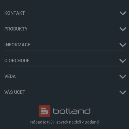
Název
Popis
type
cartSkuToUrl
Místní
KONTAKT
úložiště
_gcl_ls
Místní
úložiště
PRODUKTY
luigis.env.v2.159265-
Úložiště
245523
relace
INFORMACE
lbx_ac_easystorage
Úložiště
relace
O OBCHODĚ
_cltk
Úložiště
relace
szn:idnts:cch
Místní
VĚDA
úložiště
sid
Místní
úložiště
VÁŠ ÚČET
_smvc
Místní
úložiště
Nápad je tvůj - zbytek najdeš v Botland