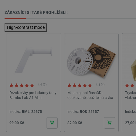
ZÁKAZNÍCI SI TAKÉ PROHLÍŽELI:
High-contrast mode
_lb
.botland.cz
Zavřením
prohlížeče
4.9 (7)
4.8 (4)
Držák cívky pro tiskárny řady
Masterspool Rosa3D -
Tryska
Bambu Lab A1 Mini
opakovaně použitelná cívka
vlákn
critData
botland.cz
9 minut
Indeks:
BML-24675
Indeks:
ROS-25157
Indeks
51 sekund
Cena
Cena
Cena
99,00 Kč
82,00 Kč
27,00