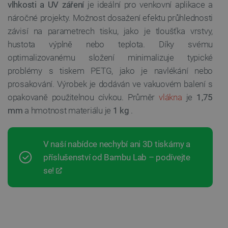
vlhkosti a UV záření
je ideální pro venkovní aplikace a
náročné projekty. Možnost dosažení efektu průhlednosti
závisí na parametrech tisku, jako je tloušťka vrstvy,
hustota výplně nebo teplota. Díky svému
optimalizovanému složení minimalizuje typické
problémy s tiskem PETG, jako je navlékání nebo
prosakování. Výrobek je dodáván ve vakuovém balení s
opakovaně použitelnou cívkou. Průměr
vlákna
je
1,75
mm
a hmotnost materiálu je
1 kg
.
V naší nabídce nechybí ani 3D tiskárny a
příslušenství od Bambu Lab – podívejte
se!