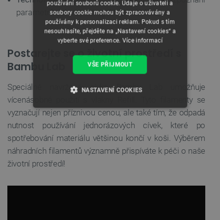
používání souborů cookie. Údaje o uživateli a
parametrů tisku systémy AMS a AMS Lite
soubory cookie mohou být zpracovávány a
používány k personalizaci reklam. Pokud s tím
nesouhlasíte, přejděte na „Nastavení cookies“ a
vyberte své preference.
Více informací
Postarejte se o životní prostředí s
Bambu Lab
VŠE PŘIJMOUT
Speciálně navržená cívka Bambu Lab umožňuje
NASTAVENÍ COOKIES
vícenásobné použití s vlákny Refill. Tyto filamenty se
vyznačují nejen příznivou cenou, ale také tím, že odpadá
NEZBYTNĚ NUTNÉ SOUBORY
nutnost používání jednorázových cívek, které po
VÝKONOVÉ SOUBORY
spotřebování materiálu většinou končí v koši. Výběrem
náhradních filamentů významně přispíváte k péči o naše
SOUBORY CÍLENÍ
životní prostředí!
FUNKČNÍ SOUBORY