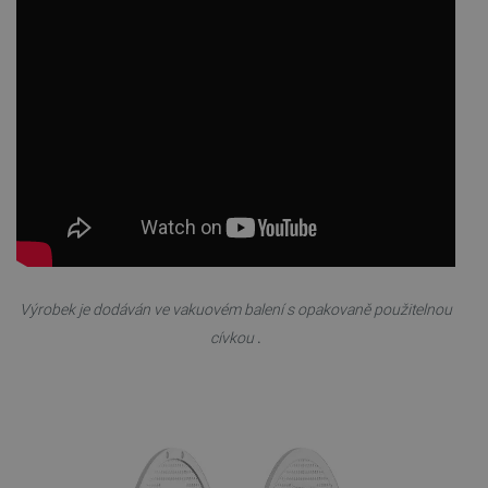
Nezbytně nutné soubory
Výkonové soubory
Soubory cílení
Funkční soubory
Nezbytně nutné soubory cookie umožňují základní
funkce webových stránek, jako je přihlášení
uživatele a správa účtu. Webové stránky nelze bez
nezbytně nutných souborů cookie správně
používat.
Poskytovatel
/
Název
Vyprší
Doména
udid
.botland.cz
4 týdny 2
dny
Výrobek je dodáván ve vakuovém balení s opakovaně použitelnou
cívkou
.
__cf_bm
Cloudflare Inc.
29 minut
.heureka.group
58 sekund