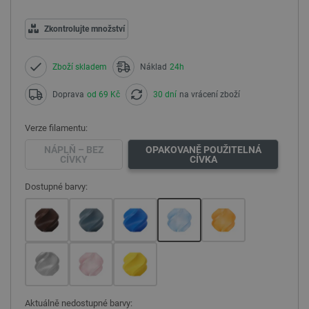
Zkontrolujte množství
Zboží skladem
Náklad
24h
Doprava
od 69 Kč
30 dní
na vrácení zboží
Verze filamentu:
NÁPLŇ – BEZ
OPAKOVANĚ POUŽITELNÁ
CÍVKY
CÍVKA
Dostupné barvy:
Aktuálně nedostupné barvy: