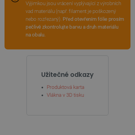
Výjimkou jsou vrácení vyplývající z výrobních
vad materiálu (např. filament je poškozený
nebo rozřezaný).
Před otevřením fólie prosím
pečlivě zkontrolujte barvu a druh materiálu
na obalu.
PHPSESSID
PHP.net
Zavřením
botland.cz
prohlížeče
Užitečné odkazy
Produktová karta
Vlákna v 3D tisku