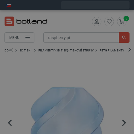
Objednejte do:
8
:
34
:
10
zašleme dnes - GLS!
0
MENU
DOMŮ
3D TISK
FILAMENTY (3D TISK) - TISKOVÉ STRUNY
PETG FILAMENTY