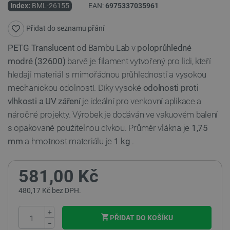
Index:
BML-26155
EAN:
6975337035961
Přidat do seznamu přání
PETG Translucent
od Bambu Lab v
poloprůhledné
modré (32600)
barvě je filament vytvořený pro lidi, kteří
hledají materiál s mimořádnou průhledností a vysokou
mechanickou odolností. Díky vysoké
odolnosti proti
vlhkosti a UV záření
je ideální pro venkovní aplikace a
náročné projekty. Výrobek je dodáván ve vakuovém balení
s opakovaně použitelnou cívkou. Průměr vlákna je
1,75
mm
a hmotnost materiálu je
1 kg
.
581,00 Kč
480,17 Kč bez DPH.
+
PŘIDAT DO KOŠÍKU
−