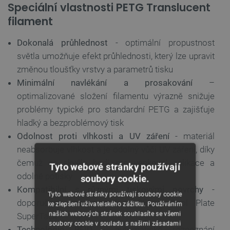
Speciální vlastnosti PETG Translucent
filament
Dokonalá průhlednost
- optimální propustnost
světla umožňuje efekt průhlednosti, který lze upravit
změnou tloušťky vrstvy a parametrů tisku
Minimální navlékání a prosakování
–
optimalizované složení filamentu výrazně snižuje
problémy typické pro standardní PETG a zajišťuje
hladký a bezproblémový tisk
Odolnost proti vlhkosti a UV záření
- materiál
neabsorbuje vlhkost a je odolný vůči UV záření, díky
čemuž se skvěle hodí pro venkovní aplikace a
Tyto webové stránky používají
odolné potisky
soubory cookie.
Kompatibilní s různými tiskovými povrchy
-
Tyto webové stránky používají soubory cookie
doporučeno pro použití s PEI a Cool Plate
ke zlepšení uživatelského zážitku. Používáním
našich webových stránek souhlasíte se všemi
SuperTack
soubory cookie v souladu s našimi zásadami
Technologie RFID
- automatické rozpoznání