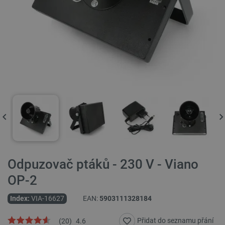
Odpuzovač ptáků - 230 V - Viano
OP-2
Index:
VIA-16627
EAN:
5903111328184
Přidat do seznamu přání
(
20
)
4.6