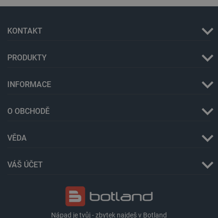
KONTAKT
PRODUKTY
INFORMACE
critData
botland.cz
9 minut
O OBCHODĚ
51 sekund
VĚDA
VÁŠ ÚČET
Nápad je tvůj - zbytek najdeš v Botland