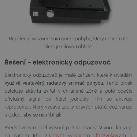
Repeler je vybaven snímačem pohybu, který nepřetržitě
sleduje cílovou oblast.
Řešení - elektronický odpuzovač
Elektronický odpuzovač je malé zařízení, které k ovládání
využívá vestavěný radarový snímač pohybu.
Tento prvek
detekuje aktivitu zvířat v chráněné zóně a poté odešle
příslušný signál do řídicí jednotky. Tím se aktivuje
reproduktor, který vydává zvuky dravých ptáků, což varuje
škůdce
, aby se nepřiblížili
.
Představený model vytvořil polská značka
Viano
, která je
na našem trhu
známým výrobcem ultrazvukových a