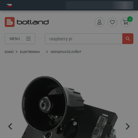
Expedujeme v pondělí
0
MENU
DOMŮ
ELEKTRONIKA
ODPUZOVAČE ZVÍŘAT