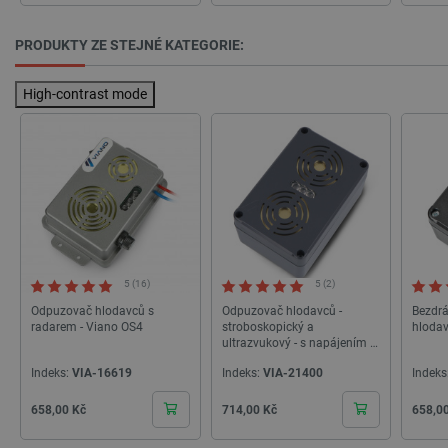
PHPSESSID
PHP.net
Zavřením
botland.cz
prohlížeče
PRODUKTY ZE STEJNÉ KATEGORIE:
High-contrast mode
5 (16)
5 (2)
Odpuzovač hlodavců s
Odpuzovač hlodavců -
Bezdr
radarem - Viano OS4
stroboskopický a
hlodav
ultrazvukový - s napájením -
Viano OD-15
Indeks:
VIA-16619
Indeks:
VIA-21400
Indeks
_lb
.botland.cz
Zavřením
Cena
Cena
Cena
658,00 Kč
714,00 Kč
658,0
prohlížeče