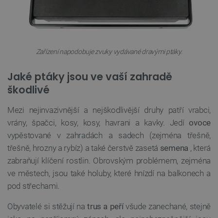
Zařízení napodobuje zvuky vydávané dravými ptáky.
Jaké ptáky jsou ve vaší zahradě
škodlivé
Mezi nejinvazivnější a nejškodlivější druhy patří vrabci,
vrány, špačci, kosy, kosy, havrani a kavky. Jedí
ovoce
vypěstované v zahradách a sadech (zejména třešně,
třešně, hrozny a rybíz) a také čerstvě zasetá
semena
, která
zabraňují klíčení rostlin. Obrovským problémem, zejména
ve městech, jsou také holuby, které hnízdí na balkonech a
pod střechami.
Obyvatelé si stěžují na
trus a peří
všude zanechané, stejně