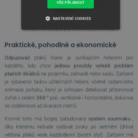
VŠE PŘIJMOUT
NASTAVENÍ COOKIES
Montážní konzola je připevněna k
odpuzovači
krytu.
NEZBYTNĚ NUTNÉ SOUBORY
Praktické, pohodlné a ekonomické
VÝKONOVÉ SOUBORY
Odpuzovač
ptáků Viano je vynikajícím řešením pro
SOUBORY CÍLENÍ
každého, kdo chce
jednou provždy vyřešit problém
ptačích škůdců
na pozemku, zahradě nebo sadu. Zařízení
FUNKČNÍ SOUBORY
je vybaveno řadou užitečných řešení, včetně radarového
snímače pohybu, který je schopen detekovat přítomnost
zvířat v celém
360 °
poli, vertikálně i horizontálně, dokonce
Nezbytně nutné soubory
Výkonové soubory
ze vzdálenosti až dvanácti metrů.
Soubory cílení
Funkční soubory
Kromě toho má bogey zabudovaný
systém soumraku
,
Nezbytně nutné soubory cookie umožňují základní
díky kterému nebude vydávat zvuky po setmění (drtivá
funkce webových stránek, jako je přihlášení
většina ptáků vede každodenní životní styl). Zařízení má
uživatele a správa účtu. Webové stránky nelze bez