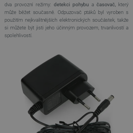
nezbytně nutných souborů cookie správně používat.
dva provozní režimy:
detekci pohybu
a
časovač,
který
Poskytovatel
/
může běžet současně. Odpuzovač ptáků byl vyroben s
Název
Vyprší
Doména
použitím nejkvalitnějších elektronických součástek, takže
udid
.botland.cz
4 týdny 2
si můžete být jisti jeho účinným provozem, trvanlivostí a
dny
spolehlivostí.
__cf_bm
Cloudflare Inc.
29 minut
.heureka.group
58 sekund
Zásadách
ochrany soukromí Google