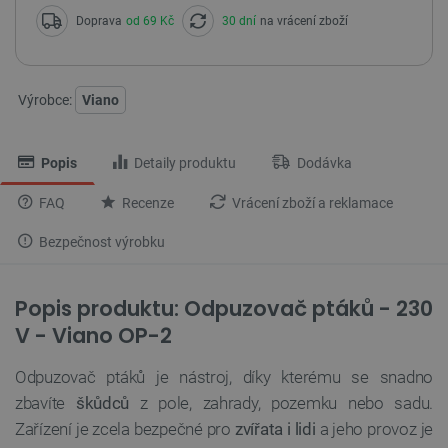
Doprava
od 69 Kč
30 dní
na vrácení zboží
Výrobce:
Viano
Popis
Detaily produktu
Dodávka
FAQ
Recenze
Vrácení zboží a reklamace
Bezpečnost výrobku
Popis produktu: Odpuzovač ptáků - 230
V - Viano OP-2
Odpuzovač ptáků je nástroj, díky kterému se snadno
zbavíte
škůdců
z pole, zahrady, pozemku nebo sadu.
Zařízení je zcela bezpečné pro
zvířata i lidi
a jeho provoz je