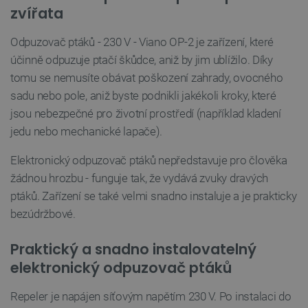
zvířata
PrestaShop-
.botland.cz
2 týdny 6
[abcdef0123456789]{32}
dní
Odpuzovač ptáků - 230 V - Viano OP-2 je zařízení, které
účinně odpuzuje ptačí škůdce, aniž by jim ublížilo. Díky
tomu se nemusíte obávat poškození zahrady, ovocného
sadu nebo pole, aniž byste podnikli jakékoli kroky, které
isListDisplay
botland.cz
Zavřením
jsou nebezpečné pro životní prostředí (například kladení
prohlížeče
jedu nebo mechanické lapače).
Elektronický odpuzovač ptáků nepředstavuje pro člověka
žádnou hrozbu - funguje tak, že vydává zvuky dravých
critCartData
botland.cz
9 minut
54 sekund
ptáků. Zařízení se také velmi snadno instaluje a je prakticky
bezúdržbové.
Praktický a snadno instalovatelný
elektronický odpuzovač ptáků
Repeler je napájen síťovým napětím 230 V. Po instalaci do