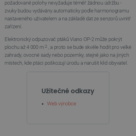
požadované polohy nevyžaduje téměř žádnou údržbu -
CookieScriptConsent
CookieScript
2 měsíce
zvuky budou vydávány automaticky podle harmonogramu
botland.cz
4 týdny
nastaveného uživatelem a na základě dat ze senzorů uvnitř
zařízení.
Elektronický odpuzovač ptáků Viano OP-2 může pokrýt
plochu až 4 000 m
, a proto se bude skvěle hodit pro velké
2
zahrady, ovocné sady nebo pozemky, stejně jako na jiných
místech, kde ptáci poškozují úrodu a narušit klid obyvatel.
__cf_bm
Cloudflare Inc.
29 minut
.bambulab.com
54 sekund
Užitečné odkazy
Web výrobce