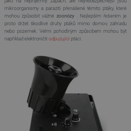
jako na nepříjemný zápach, ale nejnebezpečnější jsou
mikroorganismy a paraziti přenášené těmito ptáky, které
mohou způsobit vážné
zoonózy
. Nejlepším řešením je
proto držet škodlivé druhy ptáků mimo domov, zahradu
nebo pozemek. Velmi pohodlným způsobem mohou být
například elektroničtí
odpuzující
ptáci.