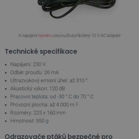
_smvs
.botland.cz
59 minut
53 sekund
K napájení
repeleru
se používá přiložený 12 V AC adaptér.
VISITOR_PRIVACY_METADATA
YouTube
5 měsíců
.youtube.com
4 týdny
Technické specifikace
Napájení: 230 V
Odběr proudu: 26 mA
Ultrazvukový emisní úhel: až 310 °
Akustický výkon: 120 dB
Pracovní teplota: od -30
° C
do 70
° C
Provozní plocha: až 4 000 m
2
Rozměry: 225 x 160 mm
Hmotnost: 950 g
Odrazovače ptáků bezpečné pro