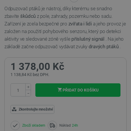
Odpuzovač ptáků je nástroj, díky kterému se snadno
zbavíte
škůdců
z pole, zahrady, pozemku nebo sadu.
Zařízení je zcela bezpečné pro
zvířata i lidi
a jeho provoz je
založen na použití pohybového senzoru, který po detekci
aktivity ve sledované zóně vyšle
příslušný signál
. Na jeho
základě začne odpuzovač vydávat zvuky
dravých ptáků
.
1 378,00 Kč
1 138,84 Kč bez DPH.
+
PŘIDAT DO KOŠÍKU
−
Zkontrolujte množství
Zboží skladem
Náklad
24h