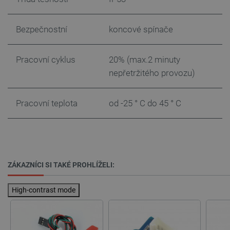
Bezpečnostní
koncové spínače
PrestaShop-
.botland.cz
2 týdny 6
Pracovní cyklus
20% (max.2 minuty
[abcdef0123456789]{32}
dní
nepřetržitého provozu)
Pracovní teplota
od -25 ° C do 45 ° C
isListDisplay
botland.cz
Zavřením
prohlížeče
ZÁKAZNÍCI SI TAKÉ PROHLÍŽELI:
critCartData
botland.cz
9 minut
54 sekund
High-contrast mode