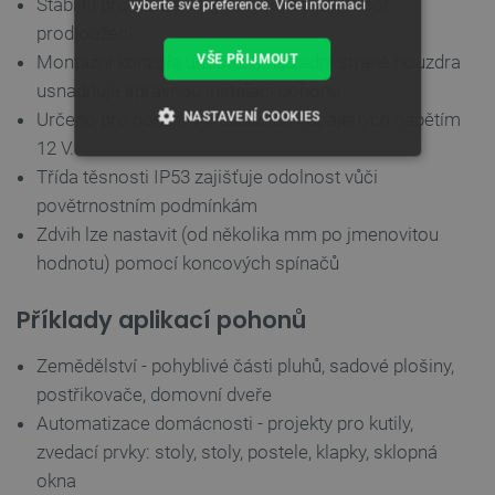
Stabilní provoz zajišťující vysokou přesnost
vyberte své preference.
Více informací
prodloužení
VŠE PŘIJMOUT
Montážní konzola umístěná na zadní straně pouzdra
usnadňuje správnou instalaci pohonu
NASTAVENÍ COOKIES
Určeno pro použití v instalacích napájených napětím
12 V.
NEZBYTNĚ NUTNÉ SOUBORY
Třída těsnosti IP53 zajišťuje odolnost vůči
povětrnostním podmínkám
VÝKONOVÉ SOUBORY
Zdvih lze nastavit (od několika mm po jmenovitou
hodnotu) pomocí koncových spínačů
SOUBORY CÍLENÍ
Příklady aplikací pohonů
FUNKČNÍ SOUBORY
Zemědělství - pohyblivé části pluhů, sadové plošiny,
postřikovače, domovní dveře
Automatizace domácnosti - projekty pro kutily,
Nezbytně nutné soubory
Výkonové soubory
zvedací prvky: stoly, stoly, postele, klapky, sklopná
Soubory cílení
Funkční soubory
okna