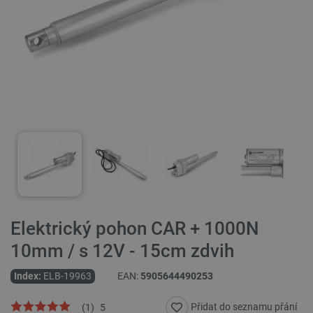
Elektrický pohon CAR + 1000N
10mm / s 12V - 15cm zdvih
Index:
ELB-19963
EAN:
5905644490253
Přidat do seznamu přání
(
1
)
5