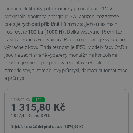
Lineární elektrický pohon určený pro instalace
12 V.
Maximální spotřeba energie je 3 A. Zařízení bez zátěže
pracuje
rychlostí přibližně 10 mm / s
, jeho maximální
nosnost je
100 kg (1000 N)
.
Délka
výsuvu je 15 cm, lze ji
nastavit koncovými spínači. Pouzdro pohonu je vyrobeno
výhradně z kovu. Třída těsnosti je IP53. Modely řady CAR +
jsou na zadní straně vybaveny montážními konzolami.
Produkt je mimo jiné používán v oblastech, jako je
zemědělství, automobilový průmysl, domácí automatizace
a průmysl.
1 548,00 Kč
-15%
1 315,80 Kč
1 087,44 Kč bez DPH.
Nejnižší cena 30 dní před slevou:
1 570,00 Kč