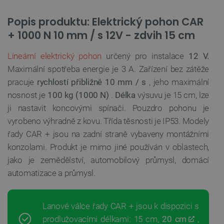
Popis produktu: Elektrický pohon CAR
+ 1000 N 10 mm / s 12V - zdvih 15 cm
Lineární elektrický pohon
určený pro instalace
12 V.
Maximální spotřeba energie je 3 A. Zařízení bez zátěže
pracuje
rychlostí přibližně 10 mm / s
, jeho maximální
nosnost je
100 kg (1000 N)
.
Délka
výsuvu je 15 cm, lze
ji nastavit koncovými spínači. Pouzdro pohonu je
vyrobeno výhradně z kovu. Třída těsnosti je IP53. Modely
řady CAR + jsou na zadní straně vybaveny montážními
konzolami. Produkt je mimo jiné používán v oblastech,
jako je zemědělství, automobilový průmysl, domácí
automatizace a průmysl.
Lanové válce řady CAR + jsou k dispozici s
prodlužovacími délkami: 15 cm,
20 cm
,