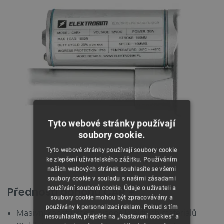
Tyto webové stránky používají
soubory cookie.
.
Tyto webové stránky používají soubory cookie
Lineární pohon CAR + - zdvih 15 cm
ke zlepšení uživatelského zážitku. Používáním
našich webových stránek souhlasíte se všemi
soubory cookie v souladu s našimi zásadami
používání souborů cookie. Údaje o uživateli a
Přednosti pohonu CAR +
soubory cookie mohou být zpracovávány a
používány k personalizaci reklam. Pokud s tím
Masivní konstrukce z vysoce kvalitních materiálů
nesouhlasíte, přejděte na „Nastavení cookies“ a