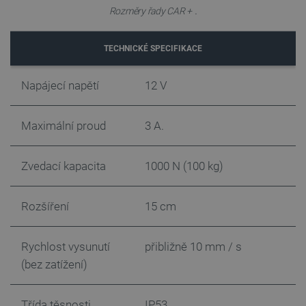
.
Rozměry řady CAR +
TECHNICKÉ SPECIFIKACE
_smvs
.botland.cz
59 minut
53 sekund
Napájecí napětí
12 V
Maximální proud
3 A.
VISITOR_PRIVACY_METADATA
YouTube
5 měsíců
.youtube.com
4 týdny
Zvedací kapacita
1000 N (100 kg)
Rozšíření
15 cm
Rychlost vysunutí
přibližně 10 mm / s
(bez zatížení)
Třída těsnosti
IP53