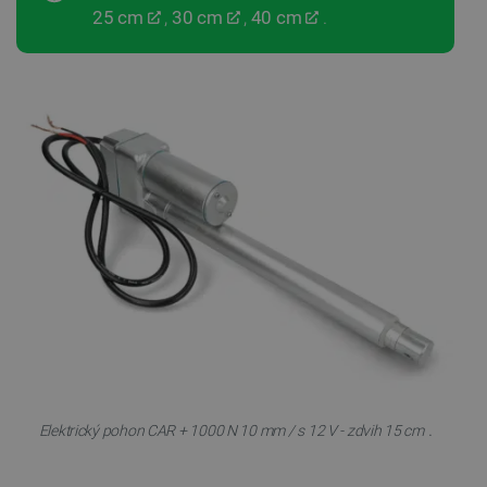
25 cm
,
30 cm
,
40 cm
.
.
Elektrický pohon CAR + 1000 N 10 mm / s 12 V - zdvih 15 cm