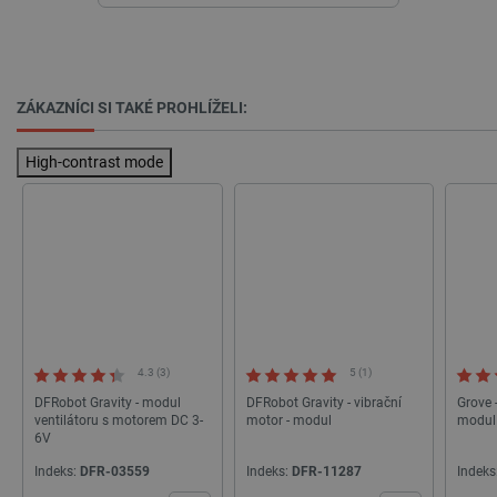
PrestaShop-
.botland.cz
2 týdny 6
[abcdef0123456789]{32}
dní
ZÁKAZNÍCI SI TAKÉ PROHLÍŽELI:
High-contrast mode
isListDisplay
botland.cz
Zavřením
prohlížeče
critCartData
botland.cz
9 minut
54 sekund
4.3 (3)
5 (1)
DFRobot Gravity - modul
DFRobot Gravity - vibrační
Grove 
ventilátoru s motorem DC 3-
motor - modul
modul
6V
Indeks:
DFR-03559
Indeks:
DFR-11287
Indeks