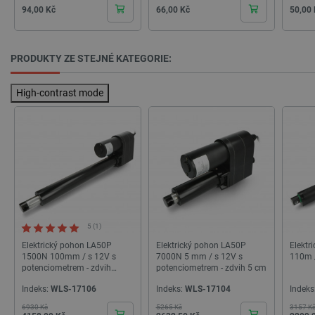
Cena
Cena
Cena
94,00 Kč
66,00 Kč
50,00
CookieScriptConsent
CookieScript
2 měsíce
botland.cz
4 týdny
PRODUKTY ZE STEJNÉ KATEGORIE:
High-contrast mode
__cf_bm
Cloudflare Inc.
29 minut
.bambulab.com
54 sekund
5 (1)
Elektrický pohon LA50P
Elektrický pohon LA50P
Elektr
1500N 100mm / s 12V s
7000N 5 mm / s 12V s
110m /
potenciometrem - zdvih
potenciometrem - zdvih 5 cm
30cm
Indeks:
WLS-17106
Indeks:
WLS-17104
Indeks
6930 Kč
5265 Kč
3157 K
Základní cena
Základní cena
Zákla