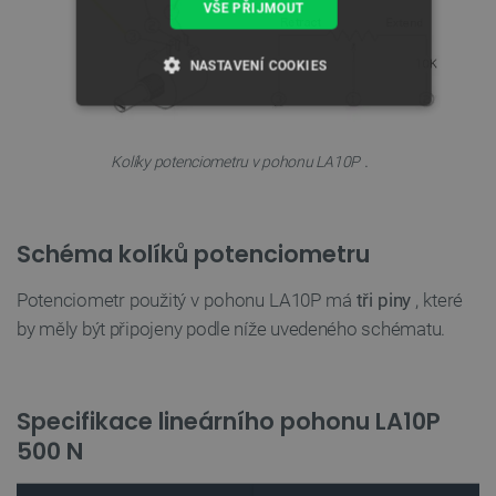
VŠE PŘIJMOUT
NASTAVENÍ COOKIES
NEZBYTNĚ NUTNÉ SOUBORY
.
Kolíky potenciometru v pohonu LA10P
VÝKONOVÉ SOUBORY
SOUBORY CÍLENÍ
Schéma kolíků potenciometru
FUNKČNÍ SOUBORY
Potenciometr použitý v pohonu LA10P má
tři piny
, které
by měly být připojeny podle níže uvedeného schématu.
Nezbytně nutné soubory
Výkonové soubory
Soubory cílení
Funkční soubory
Specifikace lineárního pohonu LA10P
500 N
Nezbytně nutné soubory cookie umožňují základní
funkce webových stránek, jako je přihlášení
uživatele a správa účtu. Webové stránky nelze bez