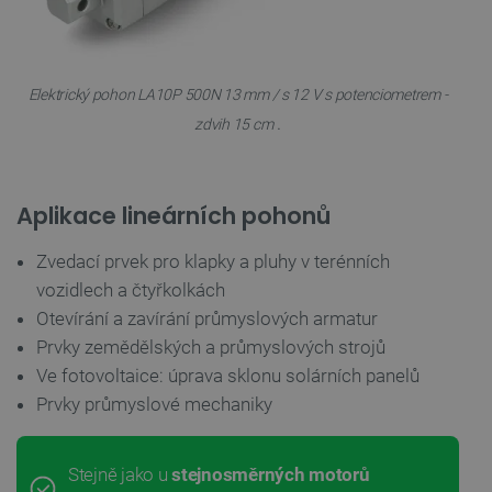
Elektrický pohon LA10P 500N 13 mm / s 12 V s potenciometrem -
.
zdvih 15 cm
Aplikace lineárních pohonů
Zvedací prvek pro klapky a pluhy v terénních
vozidlech a čtyřkolkách
Otevírání a zavírání průmyslových armatur
Prvky zemědělských a průmyslových strojů
Ve fotovoltaice: úprava sklonu solárních panelů
Prvky průmyslové mechaniky
Stejně jako u
stejnosměrných motorů