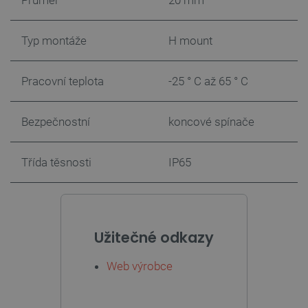
Průměr
20 mm
_smvs
.botland.cz
59 minut
53 sekund
Typ montáže
H mount
Pracovní teplota
-25 ° C až 65 ° C
VISITOR_PRIVACY_METADATA
YouTube
5 měsíců
.youtube.com
4 týdny
Bezpečnostní
koncové spínače
Třída těsnosti
IP65
Užitečné odkazy
Web výrobce