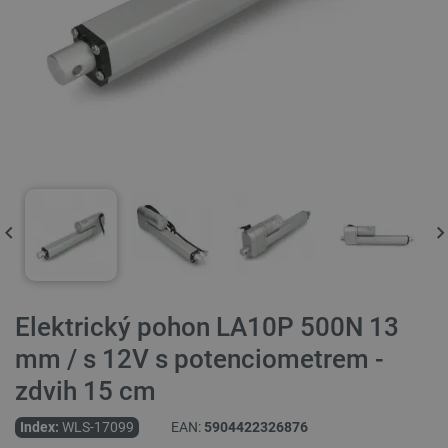
Elektrický pohon LA10P 500N 13
mm / s 12V s potenciometrem -
zdvih 15 cm
Index:
WLS-17099
EAN:
5904422326876