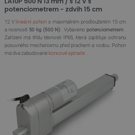
LA10P 500 N 13 mm / s 12 V s
potenciometrem - zdvih 15 cm
12 V
lineární pohon
s maximálním prodloužením 15 cm
a nosností
50 kg (500 N)
. Vybaveno
potenciometrem
.
Zařízení má třídu těsnosti IP65, která zajišťuje ochranu
posuvného mechanismu před prachem a vodou. Pohon
má dva zabudované
koncové spínače
.