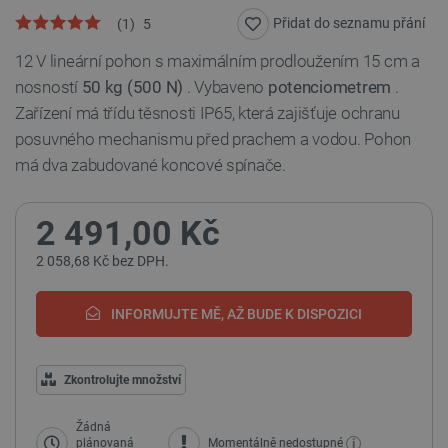
Přidat do seznamu přání
(
1
)
5
12 V lineární pohon s maximálním prodloužením 15 cm a
nosností
50 kg (500 N)
. Vybaveno
potenciometrem
.
Zařízení má třídu těsnosti IP65, která zajišťuje ochranu
posuvného mechanismu před prachem a vodou. Pohon
má dva zabudované koncové spínače.
2 491,00 Kč
2 058,68 Kč bez DPH.
INFORMUJTE MĚ, AŽ BUDE K DISPOZICI
Zkontrolujte množství
Žádná
i
plánovaná
Momentálně nedostupné