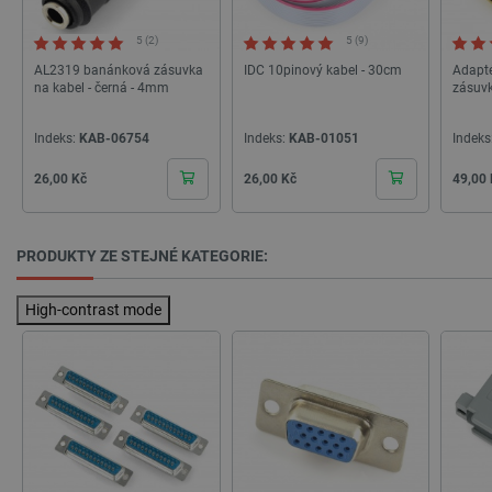
nezbytně nutných souborů cookie správně
používat.
5 (2)
5 (9)
Poskytovatel
/
AL2319 banánková zásuvka
IDC 10pinový kabel - 30cm
Adapté
Název
Vyprší
Doména
na kabel - černá - 4mm
zásuv
udid
.botland.cz
4 týdny 2
dny
Indeks:
KAB-06754
Indeks:
KAB-01051
Indeks
Cena
Cena
Cena
26,00 Kč
26,00 Kč
49,00
PRODUKTY ZE STEJNÉ KATEGORIE:
High-contrast mode
__cf_bm
Cloudflare Inc.
29 minut
.heureka.group
58 sekund
Zásadách ochrany soukromí Google