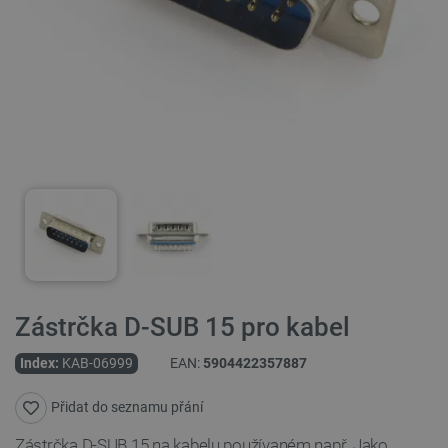
Zástrčka D-SUB 15 pro kabel
Index:
KAB-06999
EAN:
5904422357887
Přidat do seznamu přání
Zástrčka D-SUB 15 na kabelu používaném např. Jako