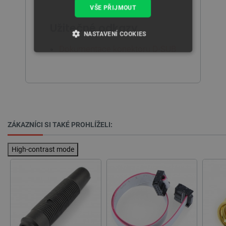
VŠE PŘIJMOUT
Užitečné odkazy
NASTAVENÍ COOKIES
Dokumentace konektoru D-SUB
NEZBYTNĚ NUTNÉ SOUBORY
VÝKONOVÉ SOUBORY
SOUBORY CÍLENÍ
ZÁKAZNÍCI SI TAKÉ PROHLÍŽELI:
FUNKČNÍ SOUBORY
High-contrast mode
Nezbytně nutné soubory
Výkonové soubory
Soubory cílení
Funkční soubory
Nezbytně nutné soubory cookie umožňují základní
funkce webových stránek, jako je přihlášení
uživatele a správa účtu. Webové stránky nelze bez