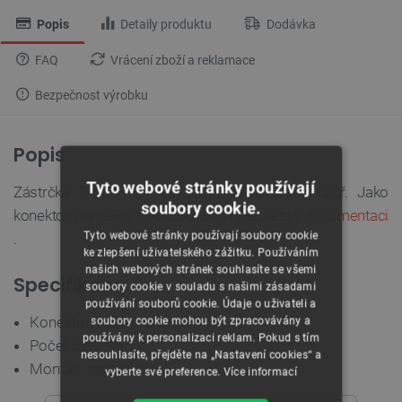
Popis
Detaily produktu
Dodávka
FAQ
Vrácení zboží a reklamace
Bezpečnost výrobku
Popis
Tyto webové stránky používají
Zástrčka D-SUB 15 na kabelu používaném např. Jako
soubory cookie.
konektor GamePort. Podrobnosti naleznete v
dokumentaci
Tyto webové stránky používají soubory cookie
.
ke zlepšení uživatelského zážitku. Používáním
našich webových stránek souhlasíte se všemi
Specifikace
soubory cookie v souladu s našimi zásadami
používání souborů cookie. Údaje o uživateli a
Konektor: zástrčka D-SUB
soubory cookie mohou být zpracovávány a
používány k personalizaci reklam. Pokud s tím
Počet pinů: 15
nesouhlasíte, přejděte na „Nastavení cookies“ a
Montáž: na kabel
vyberte své preference.
Více informací