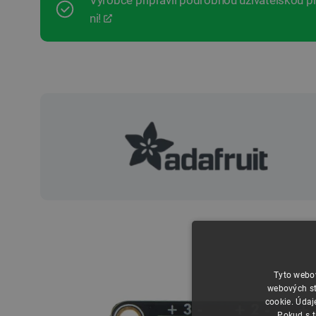
Výrobce připravil podrobnou uživatelskou př
ni!
Tyto webov
webových st
cookie. Údaj
Pokud s t