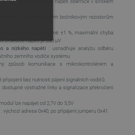
6 V
: umožňuje sledovat napětí sběrnice v širokém
a kanál
: díky vestavěným bočníkovým rezistorům
esnost dosahuje přibližně ±1 %, maximální chyba
ní ofsetové napětí je ±80 µV
o a nízkého napětí
: usnadňuje analýzu odběru
enčního zemního vodiče systému
hý způsob komunikace s mikrokontrolérem a
é připojení bez nutnosti pájení signálních vodičů
y
: dostupné výstražné linky a signalizace překročení
 Webové stránky nelze bez
 modul lze napájet od 2,7V do 5,5V
: výchozí adresa 0x40, po připájení jumperu 0x41
ařízení, která mají přístup k
la uživatelskou zkušenost.