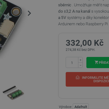
sběrnic
. Umožňuje měřit nap
do ±3,2 A na kanál
s vysokou
a 5V
systémy a díky konekt
Arduinem nebo Raspberry Pi b
332,00 Kč
274,38 Kč bez DPH.
+
PŘIDA
−
INFORMUJTE MĚ,
DISPOZIC
Výrobce:
Adafruit