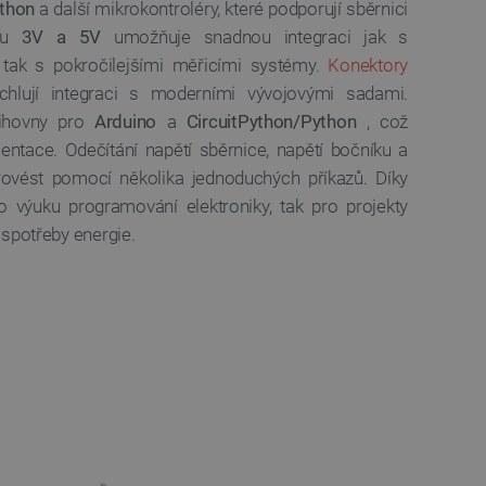
 používání jejich webových
ython
a další mikrokontroléry, které podporují sběrnici
kou
3V a 5V
umožňuje snadnou integraci jak s
 souhlasu s používáním
 tak s pokročilejšími měřicími systémy.
Konektory
ajištěn soulad se
ité kategorie souborů
hlují integraci s moderními vývojovými sadami.
nihovny pro
Arduino
a
CircuitPython/Python
, což
e PHP. Toto je univerzální
lací uživatelů. Obvykle se
ntace. Odečítání napětí sběrnice, napětí bočníku a
 může být specifické pro
lášeného stavu uživatele
rovést pomocí několika jednoduchých příkazů. Díky
 výuku programování elektroniky, tak pro projekty
 zátěže, aby se zajistilo, že
 spotřeby energie.
aci prohlížení směřovány na
ránek a uživatelský komfort.
kých uživatelských údajů pro
 což zajišťuje více
 pro účet, který je
líčovou roli při umožnění
relacemi a správou účtů.
Popis