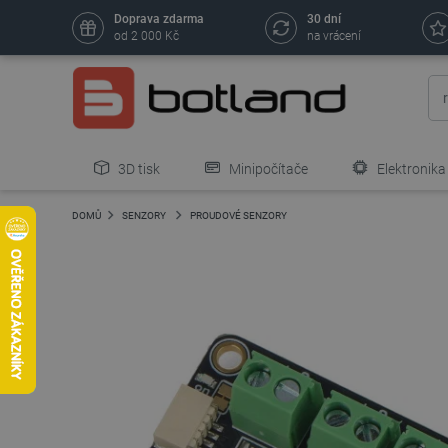
Doprava zdarma
30 dní
od 2 000 Kč
na vrácení
3D tisk
Minipočítače
Elektronika
DOMŮ
SENZORY
PROUDOVÉ SENZORY