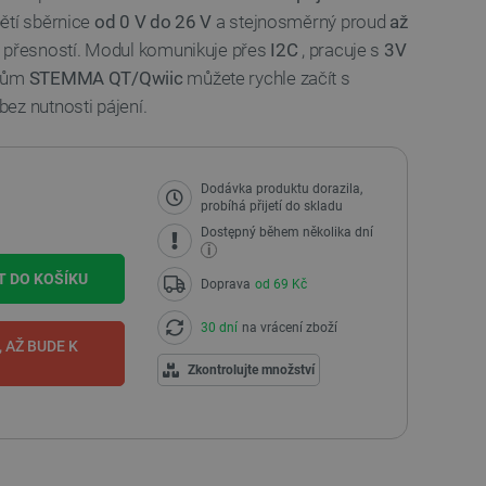
ětí sběrnice
od 0 V do 26 V
a stejnosměrný proud
až
 přesností. Modul komunikuje přes
I2C
, pracuje s
3V
orům
STEMMA QT/Qwiic
můžete rychle začít s
ez nutnosti pájení.
Dodávka produktu dorazila,
probíhá přijetí do skladu
Dostępný během několika dní
i
T DO KOŠÍKU
Doprava
od 69 Kč
30 dní
na vrácení zboží
 AŽ BUDE K
I
Zkontrolujte množství