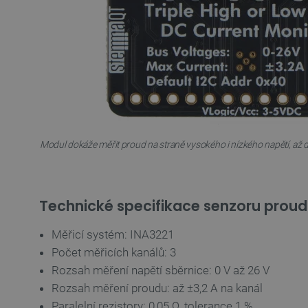
_lb_ccc
PHPSESSID
_lb
Modul dokáže měřit proud na straně vysokého i nízkého napětí, až do
critData
Technické specifikace senzoru proud
critAccountId
Měřicí systém: INA3221
Počet měřicích kanálů: 3
Storage declaration
Rozsah měření napětí sběrnice: 0 V až 26 V
Název
Rozsah měření proudu: až ±3,2 A na kanál
cartSkuToUrl
Paralelní rezistory: 0,05 Ω, tolerance 1 %