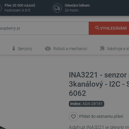
Přes 30 000 názorů
Odeslání během
hodnocení 4.9/5
24 hodin
VYHLEDÁVÁNÍ
Senzory
Roboti a mechanici
Nástroje a s
INA3221 - senzor 
3kanálový - I2C -
6062
Index:
ADA-28181
Přidat do seznamu přání
Adafruit INA3221 je přesný 