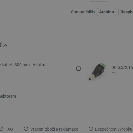
Compatibility:
Arduino
Raspbe
Í
kabel - 300 mm - Adafruit
DC 5,5/2,1
nektorem
FAQ
Vrácení zboží a reklamace
Bezpečnost výrobku