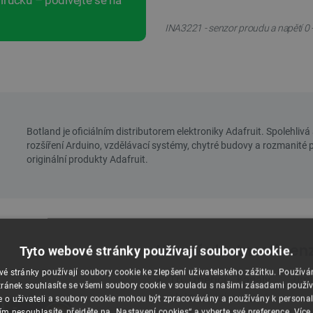
íručku – podívejte se na
INA3221 - senzor proudu a napětí 0 
Hlavní vlastnosti sen
Tyto webové stránky používají soubory cookie.
é stránky používají soubory cookie ke zlepšení uživatelského zážitku. Použív
Tři měřicí kanály
: umožň
ránek souhlasíte se všemi soubory cookie v souladu s našimi zásadami použí
elektrických vedení
e o uživateli a soubory cookie mohou být zpracovávány a používány k personal
ím nesouhlasíte, přejděte na „Nastavení cookies“ a vyberte své preference.
Více