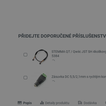
PŘIDEJTE DOPORUČENÉ PŘÍSLUŠENSTV
STEMMA QT / Qwiic JST SH 4kolíkový 
5384
Zásuvka DC 5,5/2,1mm s rychlým ko
Popis
Detaily produktu
Dodávka