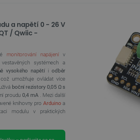
du a napětí 0 - 26 V
QT / Qwiic -
lné
monitorování napájení
v
h, vestavěných systémech a
ně vysokého napětí
i
odběr
což umožňuje ovládat více
užívá
boční rezistory 0,05 Ω s
ení proudu
0,4 mA
. Mezi další
avené knihovny pro
Arduino
a
aci modulu v praktických