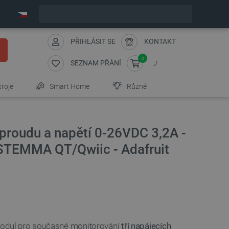
Expedujeme v pondělí
PŘIHLÁSIT SE
KONTAKT
0
SEZNAM PŘÁNÍ
troje
Smart Home
Různé
proudu a napětí 0-26VDC 3,2A -
 STEMMA QT/Qwiic - Adafruit
modul pro současné monitorování
tří napájecích