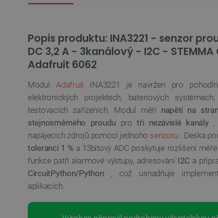
Popis produktu: INA3221 - senzor prou
DC 3,2 A - 3kanálový - I2C - STEMMA 
Adafruit 6062
Modul
Adafruit
INA3221 je navržen pro pohod
elektronických projektech, bateriových systémec
testovacích zařízeních. Modul měří
napětí na stra
stejnosměrného proudu
pro
tři nezávislé kanály
, 
napájecích zdrojů pomocí jednoho
senzoru
. Deska po
tolerancí 1 %
a 13bitový ADC poskytuje rozlišení měř
funkce patří alarmové výstupy, adresování
I2C
a připr
CircuitPython/Python
, což usnadňuje implement
aplikacích.