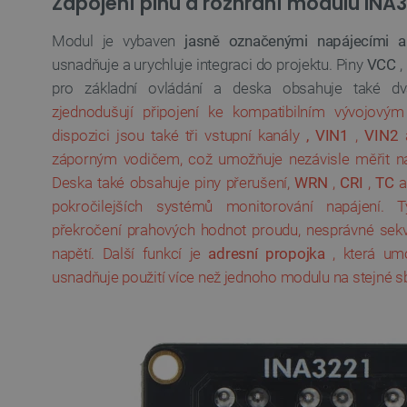
Zapojení pinů a rozhraní modulu INA3
__cf_bm
Modul je vybaven
jasně označenými napájecími a
_smvs
usnadňuje a urychluje integraci do projektu. Piny
VCC
,
pro základní ovládání a deska obsahuje také dv
VISITOR_PRIVACY_METAD
zjednodušují připojení ke kompatibilním vývojový
Zásadách ochrany soukrom
dispozici jsou také tři vstupní kanály
, VIN1
,
VIN2
záporným vodičem, což umožňuje nezávisle měřit nap
PrestaShop-
[abcdef0123456789]{32}
Deska také obsahuje piny přerušení,
WRN
,
CRI
,
TC
isListDisplay
pokročilejších systémů monitorování napájení. 
překročení prahových hodnot proudu, nesprávné sekv
critCartData
napětí. Další funkcí je
adresní propojka
, která um
usnadňuje použití více než jednoho modulu na stejné sb
CookieScriptConsent
__cf_bm
__cf_bm