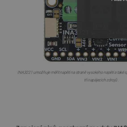
NEZBYTNĚ NUTN
FUNKČNÍ SOUBO
INA3221 umožňuje
měřit napětí na straně vysokého napětí a tak
tří napájecích zdrojů
.
Nezbytně nutné soubory cooki
nezbytně nutných souborů coo
Název
udid