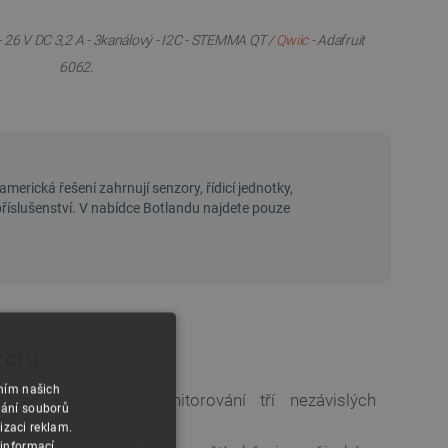
- 26 V DC 3,2 A - 3kanálový - I2C - STEMMA QT /
Qwiic
- Adafruit
6062.
zoru
áním našich
ují simultánní monitorování tří nezávislých
vání souborů
izaci reklam.
 informací