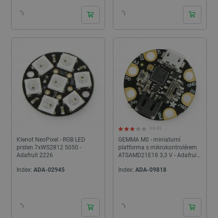
3.0 (2)
Klenot NeoPixel - RGB LED
GEMMA M0 - miniaturní
prsten 7xWS2812 5050 -
platforma s mikrokontrolérem
Adafruit 2226
ATSAMD21E18 3,3 V - Adafruit
3501
Index:
ADA-02945
Index:
ADA-09818
24h
24h