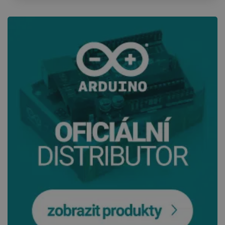
_lb_ccc
.botland.cz
1 rok
PHPSESSID
PHP.net
Zavřením
botland.cz
prohlížeče