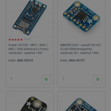
5.0 (2)
Kodek VS1053 - MP3 / WAV /
MB85RC256V - paměť 256 kB /
MIDI / OGG přehrávač s funkcí
32 kB FRAM energeticky
nahrávání - Adafruit 1381
nezávislá I2C - Adafruit 1895
Index:
ADA-03510
Index:
ADA-04137
24h
24h