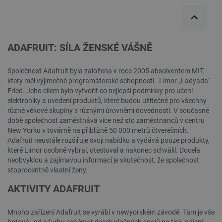
VISITOR_PRIVACY_METADATA
YouTube
5 měsíců
.youtube.com
4 týdny
ADAFRUIT: SÍLA ŽENSKÉ VÁŠNĚ
Společnost Adafruit byla založena v roce 2005 absolventem MIT,
který měl výjimečné programátorské schopnosti - Limor „Ladyada“
Fried. Jeho cílem bylo vytvořit co nejlepší podmínky pro učení
elektroniky a uvedení produktů, které budou užitečné pro všechny
různé věkové skupiny s různými úrovněmi dovedností. V současné
době společnost zaměstnává více než sto zaměstnanců v centru
New Yorku v továrně na přibližně 50 000 metrů čtverečních.
Adafruit neustále rozšiřuje svoji nabídku a vydává pouze produkty,
které Limor osobně vybral, otestoval a nakonec schválil. Docela
neobvyklou a zajímavou informací je skutečnost, že společnost
stoprocentně vlastní ženy.
AKTIVITY ADAFRUIT
PrestaShop-
.botland.cz
2 týdny 6
[abcdef0123456789]{32}
dní
Mnoho zařízení Adafruit se vyrábí v newyorském závodě. Tam je vše
hotové - od návrhu schémat desek plošných spojů po tisk, pájení,