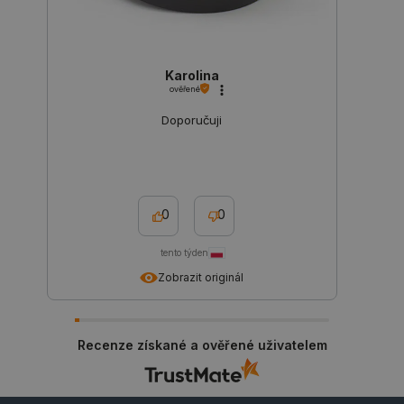
Karolina
ověřené
Doporučuji
critData
botland.cz
9 minut
51 sekund
0
0
tento týden
Zobrazit originál
critAccountId
botland.cz
9 minut
Recenze získané a ověřené uživatelem
52 sekund