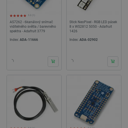
5.0 (1)
AS7262 - 6kanálový snímač
Stick NeoPixel - RGB LED pásek
viditelného světla / barevného
8 x WS2812 5050 - Adafruit
spektra - Adafruit 3779
1426
Index:
ADA-11666
Index:
ADA-02902
24h
24h