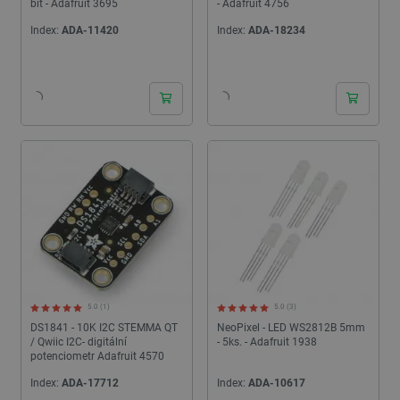
bit - Adafruit 3695
- Adafruit 4756
Index:
ADA-11420
Index:
ADA-18234
24h
24h
5.0 (1)
5.0 (3)
DS1841 - 10K I2C STEMMA QT
NeoPixel - LED WS2812B 5mm
/ Qwiic I2C- digitální
- 5ks. - Adafruit 1938
potenciometr Adafruit 4570
Index:
ADA-17712
Index:
ADA-10617