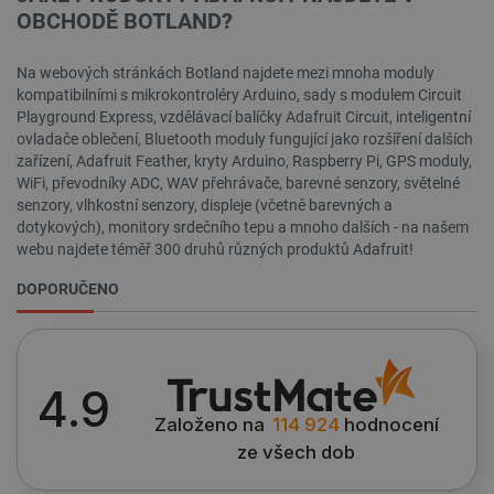
OBCHODĚ BOTLAND?
Na webových stránkách Botland najdete mezi mnoha moduly
kompatibilními s mikrokontroléry Arduino, sady s modulem Circuit
Playground Express, vzdělávací balíčky Adafruit Circuit, inteligentní
ovladače oblečení, Bluetooth moduly fungující jako rozšíření dalších
zařízení, Adafruit Feather, kryty Arduino, Raspberry Pi, GPS moduly,
WiFi, převodníky ADC, WAV přehrávače, barevné senzory, světelné
__cf_bm
Cloudflare Inc.
29 minut
senzory, vlhkostní senzory, displeje (včetně barevných a
.bambulab.com
54 sekund
dotykových), monitory srdečního tepu a mnoho dalších - na našem
webu najdete téměř 300 druhů různých produktů Adafruit!
DOPORUČENO
4.9
__cf_bm
Cloudflare Inc.
29 minut
.webshopapp.com
56 sekund
Založeno na
114 924
hodnocení
ze všech dob