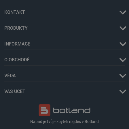
KONTAKT
PRODUKTY
INFORMACE
Storage declaration
O OBCHODĚ
Storage
Název
Popis
type
VĚDA
cartSkuToUrl
Místní
úložiště
_gcl_ls
Místní
VÁŠ ÚČET
úložiště
luigis.env.v2.159265-
Úložiště
245523
relace
lbx_ac_easystorage
Úložiště
relace
Nápad je tvůj - zbytek najdeš v Botland
_cltk
Úložiště
relace