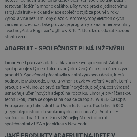
testování, ladění a mnoho dalšího. Díky tvrdé práci a jedinečnému
stroji Adafruit - Pick and Place společnost již za pouhé 3 roky
vyrobila více než 3 miliony dlaždic. Kromě výroby elektronických
isListDisplay
botland.cz
Zavřením
zařízení společnost také provozuje programy a zaznamenává filmy
prohlížeče
- včetně „Ask a Engineer“ a „Show & Tell“, které lze sledovat každou
středu večer.
ADAFRUIT - SPOLEČNOST PLNÁ INŽENÝRŮ
critCartData
botland.cz
9 minut
54 sekund
Limor Fried jako zakladatel a hlavní inženýr společnosti Adafruit
spolupracuje s týmem talentovaných inženýrů na společném vývoji
produktů. Společnost představila vlastní výukovou desku, která
podporuje MakeCode, CircuitPython (jazyk vytvořený Adafruitem) a
pracuje s Arduino. Za prvé, zařízení nevyžaduje pájení, což výrazně
usnadňuje učení nových adeptů na robotiku. Limor je první ženskou
technikkou, která se objevila na obálce časopisu WIRED. Časopis
Entrepreneur jí také udělil titul Podnikatel roku. Podle Inc. 5 000
„nejrychleji rostoucích soukromých společností“ je Adafruit v
současnosti na 11. místě mezi 20 nejlepšími výrobními
CookieScriptConsent
CookieScript
2 měsíce
společnostmi v USA a jedničkou v New Yorku.
botland.cz
4 týdny
JAKÉ PRODUKTY ADAFRUIT NAJDETE V