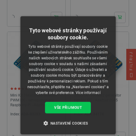
24h
24h
Tyto webové stránky používají
soubory cookie.
Tyto webové stránky používají soubory cookie
ke zlepšení uživatelského zážitku. Používáním
FILTRUJ
našich webových stránek souhlasíte se všemi
soubory cookie v souladu s našimi zásadami
používání souborů cookie. Údaje o uživateli a
soubory cookie mohou být zpracovávány a
používány k personalizaci reklam. Pokud s tím
nesouhlasíte, přejděte na „Nastavení cookies“ a
5.0 (1)
5.0 (1)
vyberte své preference.
Více informací
Mini Kit 16kanálový ovladač
Si5351A - 160MHz generátor
PWM I2C - servopohon pro
signálu I2C - Adafruit 2045
Raspberry Pi - Adafruit 2327
VŠE PŘIJMOUT
Index:
ADA-03283
Index:
ADA-04174
NASTAVENÍ COOKIES
24h
24h