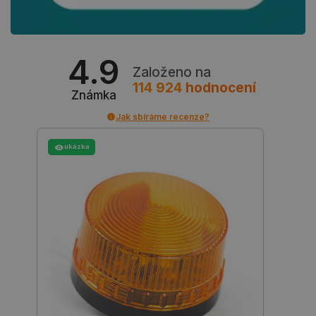
4.9
Založeno na
114 924
hodnocení
Známka
Jak sbíráme recenze?
ukázka
_lb
.botland.cz
Zavřením
prohlížeče