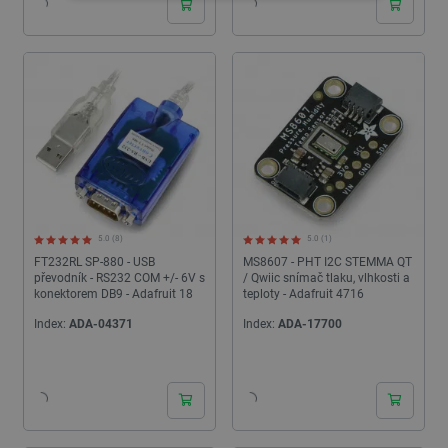
NEZBYTNĚ NUTNÉ SOUBORY
VÝKONOVÉ SOUBORY
SOUBORY CÍLENÍ
FUNKČNÍ SOUBORY
Nezbytně nutné soubory
Výkonové soubory
5.0 (8)
5.0 (1)
FT232RL SP-880 - USB
MS8607 - PHT I2C STEMMA QT
Soubory cílení
Funkční soubory
převodník - RS232 COM +/- 6V s
/ Qwiic snímač tlaku, vlhkosti a
konektorem DB9 - Adafruit 18
teploty - Adafruit 4716
Nezbytně nutné soubory cookie umožňují základní
funkce webových stránek, jako je přihlášení
Index:
ADA-04371
Index:
ADA-17700
uživatele a správa účtu. Webové stránky nelze bez
nezbytně nutných souborů cookie správně
24h
24h
používat.
Poskytovatel
/
Název
Vyprší
Doména
udid
.botland.cz
4 týdny 2