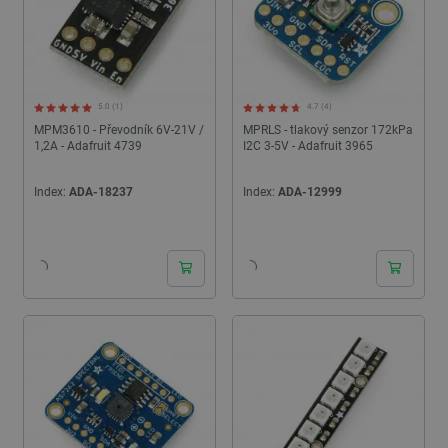
5.0 (1)
4.7 (4)
MPM3610 - Převodník 6V-21V /
MPRLS - tlakový senzor 172kPa
1,2A - Adafruit 4739
I2C 3-5V - Adafruit 3965
Index:
ADA-18237
Index:
ADA-12999
24h
24h