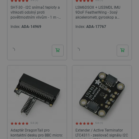
5.0 (1)
5.0 (1)
SHT-30 - I2C snímač teploty a
LSM6DSOX + LIS3MDL IMU
vlhkosti odolný proti
9DoF FeatherWing - 3osý
povětrnostním vlivům - 1 m -
akcelerometr, gyroskop a
Adafruit 4099
magnetometr - štít pro Feather -
Index:
ADA-14969
Index:
ADA-17767
Adafruit 4565
24h
24h
5.0 (4)
5.0 (1)
Adaptér DragonTail pro
Extender / Active Terminator
kontaktní desku pro BBC micro:
LTC4311 - zesilovač signálu I2C