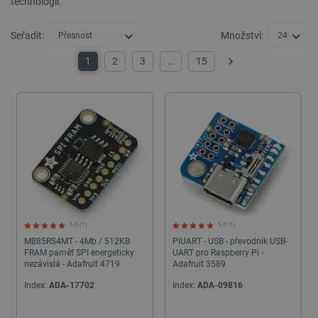
technologií.
Seřadit:
Množství:
Přesnost
24
1
2
3
…
15
Další
5.0 (1)
5.0 (1)
MB85RS4MT - 4Mb / 512KB
PiUART - USB - převodník USB-
FRAM paměť SPI energeticky
UART pro Raspberry Pi -
nezávislá - Adafruit 4719
Adafruit 3589
Index:
ADA-17702
Index:
ADA-09816
24h
24h