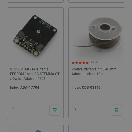
5.0 (3)
ST25DV16K - RFID tag s
Vodivá třívrstvá nit 0,40 mm
EEPROM 16kb I2C STEMMA QT
Adafruit - cívka 10 m
/ Qwiic - Adafruit 4701
Index:
ADA-17704
Index:
ODS-03146
24h
24h