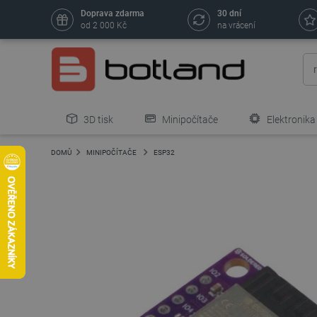
Doprava zdarma
30 dní
od 2 000 Kč
na vrácení
3D tisk
Minipočítače
Elektronika
DOMŮ
MINIPOČÍTAČE
ESP32