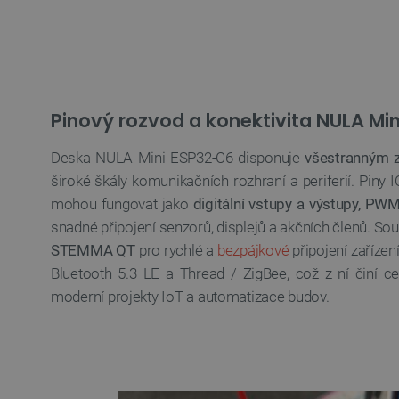
__cf_bm
_smvs
VISITOR_PRIVACY_METAD
Pinový rozvod a konektivita NULA Mi
Zásadách ochrany soukrom
Deska NULA Mini ESP32-C6 disponuje
všestranným 
PrestaShop-
[abcdef0123456789]{32}
široké škály komunikačních rozhraní a periferií. Piny I
isListDisplay
mohou fungovat jako
digitální vstupy a výstupy, PW
snadné připojení senzorů, displejů a akčních členů. Sou
critCartData
STEMMA QT
pro rychlé a
bezpájkové
připojení zařízen
Bluetooth 5.3 LE a Thread / ZigBee, což z ní činí ce
CookieScriptConsent
moderní projekty IoT a automatizace budov.
__cf_bm
__cf_bm