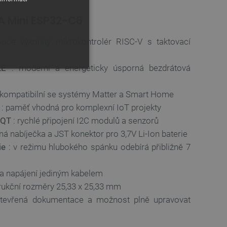
LA Mini ESP32-C6
oce výkonný mikrokontrolér RISC-V s taktovací
LE
: moderní a energeticky úsporná bezdrátová
 kompatibilní se systémy Matter a Smart Home
: paměť vhodná pro komplexní IoT projekty
 QT
: rychlé připojení I2C modulů a senzorů
ná nabíječka a JST konektor pro 3,7V Li-Ion baterie
y
ie
: v režimu hlubokého spánku odebírá přibližně 7
 Webové stránky nelze bez
a napájení jediným kabelem
rukční rozměry 25,33 x 25,33 mm
tevřená dokumentace a možnost plně upravovat
ařízení, která mají přístup k
la uživatelskou zkušenost.