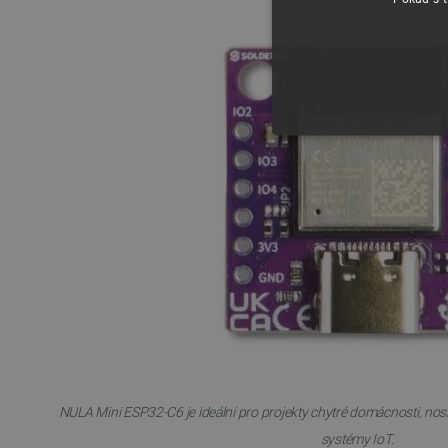
NEZBYTNĚ NUTN
FUNKČNÍ SOUBO
Nezbytně nutné soubory cooki
nezbytně nutných souborů coo
Název
NULA Mini ESP32-C6 je ideální pro projekty chytré domácnosti, nosi
udid
systémy IoT.