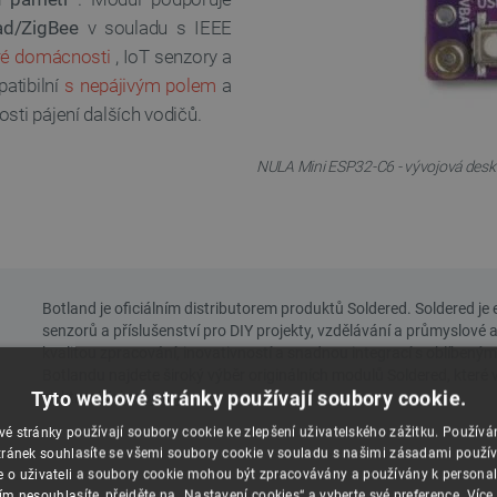
d/ZigBee
v souladu s IEEE
ré domácnosti
, IoT senzory a
patibilní
s nepájivým polem
a
sti pájení dalších vodičů.
NULA Mini ESP32-C6 - vývojová deska 
Tyto webové stránky používají soubory cookie.
é stránky používají soubory cookie ke zlepšení uživatelského zážitku. Použív
ránek souhlasíte se všemi soubory cookie v souladu s našimi zásadami použí
e o uživateli a soubory cookie mohou být zpracovávány a používány k personal
ím nesouhlasíte, přejděte na „Nastavení cookies“ a vyberte své preference.
Více