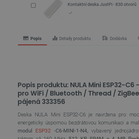
Kontaktní deska JustPi - 830 otvorů
Popis
Detaily produktu
Dodávka
Popis produktu: NULA Mini ESP32-C6 
pro WiFi / Bluetooth / Thread / ZigBe
pájená 333356
Deska NULA Mini ESP32-C6 je navržena pro moder
energeticky úspornou bezdrátovou komunikaci a ma
modul
ESP32
-C6-MINI-1-N4,
vybavený jednojád
taktem až 160 MHz,
512 KB SRAM a 4 MB flash