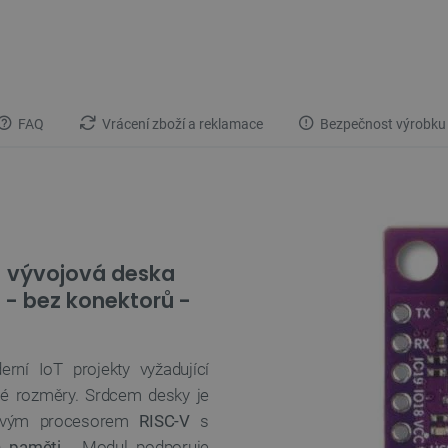
FAQ
Vrácení zboží a reklamace
Bezpečnost výrobku
- vývojová deska
e - bez konektorů -
ní IoT projekty vyžadující
lé rozměry. Srdcem desky je
rovým procesorem
RISC-V
s
 paměti
. Modul podporuje