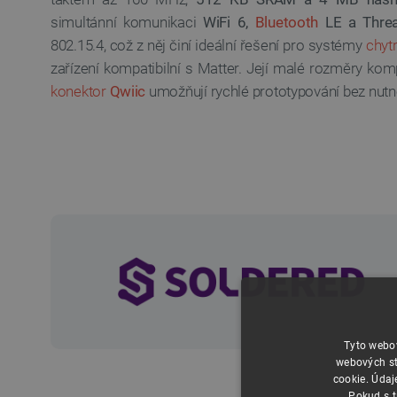
simultánní komunikaci
WiFi 6,
Bluetooth
LE a Threa
802.15.4, což z něj činí ideální řešení pro systémy
chyt
zařízení kompatibilní s Matter. Její malé rozměry kom
konektor
Qwiic
umožňují rychlé prototypování bez nutno
Tyto webov
webových st
cookie. Údaj
Pokud s t