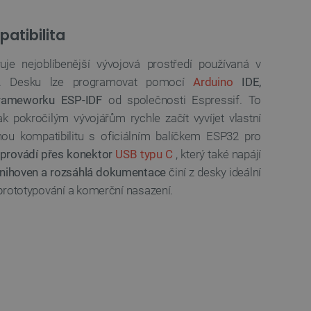
 používání jejich webových
atibilita
 souhlasu s používáním
ajištěn soulad se
ité kategorie souborů
e nejoblíbenější vývojová prostředí používaná v
h. Desku lze programovat pomocí
Arduino
IDE,
e PHP. Toto je univerzální
lací uživatelů. Obvykle se
frameworku ESP-IDF
od společnosti Espressif. To
 může být specifické pro
lášeného stavu uživatele
k pokročilým vývojářům rychle začít vyvíjet vlastní
lnou kompatibilitu s oficiálním balíčkem ESP32 pro
 zátěže, aby se zajistilo, že
aci prohlížení směřovány na
provádí přes konektor
USB typu C
, který také napájí
ránek a uživatelský komfort.
nihoven a rozsáhlá dokumentace
činí z desky ideální
kých uživatelských údajů pro
 prototypování a komerční nasazení.
 což zajišťuje více
 pro účet, který je
líčovou roli při umožnění
relacemi a správou účtů.
Popis