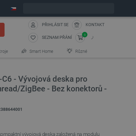
Expedujeme v pondělí
PŘIHLÁSIT SE
KONTAKT
0
SEZNAM PŘÁNÍ
troje
Smart Home
Různé
C6 - Vývojová deska pro
read/ZigBee - Bez konektorů -
2388644001
kompaktní vývojová deska založená na modulu