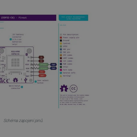
idmi a roboty. To je pro web
 používání jejich webových
é relace napříč požadavky
živatele a volby soukromí
 o souhlasu návštěvníka s
ením, které zajistí, že
spektovány.
 založeného na enginu
referencí, jak se produkty
 aby se obsah nákupního
bchodu nebo při opuštění
pt.com k zapamatování
ů. Je nutné, aby banner
idmi a roboty. To je pro web
Schéma zapojení pinů.
 používání jejich webových
idmi a roboty. To je pro web