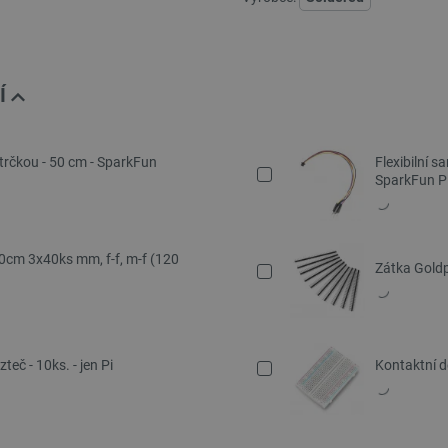
Í
strčkou - 50 cm - SparkFun
Flexibilní 
SparkFun P
20cm 3x40ks mm, f-f, m-f (120
Zátka Goldp
eč - 10ks. - jen Pi
Kontaktní d