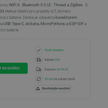
porou
WiFi 6
,
Bluetooth 5.3 LE
,
Thread a ZigBee
. S
5,33 mm
je ideální pro projekty IoT, domácí
ená z baterie. Deska je vybavena
konektorem
 USB Type-C, Arduina, MicroPythonu a ESP-IDF
a
Ion baterie.
Zboží skladem
Náklad
24h
T DO KOŠÍKU
Doprava
od 69 Kč
30 dní
na vrácení zboží
Zkontrolujte množství