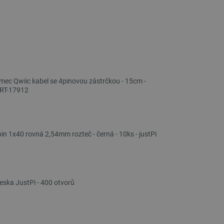
samec Qwiic kabel se 4pinovou zástrčkou - 15cm -
RT-17912
in 1x40 rovná 2,54mm rozteč - černá - 10ks - justPi
eska JustPi - 400 otvorů