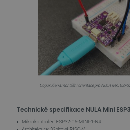
_lb_ccc
PHPSESSID
_lb
critData
Doporučená montážní orientace pro NULA Mini ESP32-
critAccountId
Technické specifikace NULA Mini ESP
Storage declaration
Název
Mikrokontrolér: ESP32-C6-MINI-1-N4
cartSkuToUrl
Architektura: 32bitová RISC-V