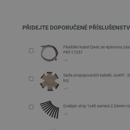
PŘIDEJTE DOPORUČENÉ PŘÍSLUŠENSTV
Flexibilní kabel Qwiic se 4pinovou zá
PRT-17257
Sada propojovacích kabelů JustPi - 
ks)
Goldpin strip 1x40 samice 2,54mm rozt