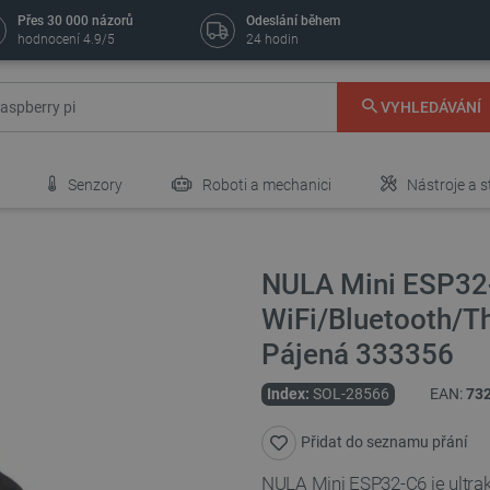
Přes 30 000 názorů
Odeslání během
hodnocení 4.9/5
24 hodin
VYHLEDÁVÁNÍ
Senzory
Roboti a mechanici
Nástroje a s
NULA Mini ESP32-
WiFi/Bluetooth/Th
Pájená 333356
Index:
SOL-28566
EAN:
73
Přidat do seznamu přání
NULA Mini ESP32-C6 je ultra