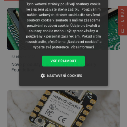
Tyto webové stránky používají soubory cookie
ke zlepšení uživatelského zážitku. Používáním
FILTRUJ
našich webových stránek souhlasíte se všemi
soubory cookie v souladu s našimi zásadami
používání souborů cookie. Údaje o uživateli a
soubory cookie mohou být zpracovávány a
používány k personalizaci reklam. Pokud s tím
nesouhlasíte, přejděte na „Nastavení cookies“ a
vyberte své preference.
Více informací
23 března 2023
VŠE PŘIJMOUT
Nové produkty a bestsellery od Raspberry
Foundation!
NASTAVENÍ COOKIES
NEZBYTNĚ NUTNÉ SOUBORY
VÝKONOVÉ SOUBORY
SOUBORY CÍLENÍ