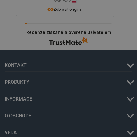
tento měsíc
Zobrazit originál
Recenze získané a ověřené uživatelem
_lb
.botland.cz
Zavřením
prohlížeče
KONTAKT
PRODUKTY
INFORMACE
O OBCHODĚ
VĚDA
critData
botland.cz
9 minut