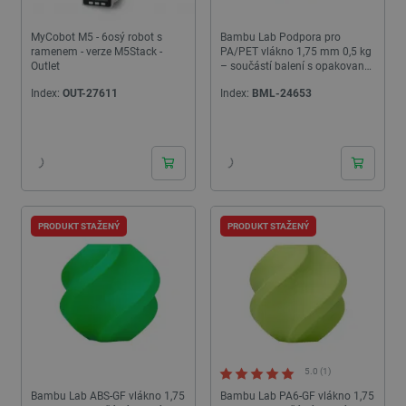
MyCobot M5 - 6osý robot s
Bambu Lab Podpora pro
ramenem - verze M5Stack -
PA/PET vlákno 1,75 mm 0,5 kg
Outlet
– součástí balení s opakovaně
použitelnou cívkou – Zelená
Index:
OUT-27611
Index:
BML-24653
PRODUKT STAŽENÝ
PRODUKT STAŽENÝ
5.0 (1)
Bambu Lab ABS-GF vlákno 1,75
Bambu Lab PA6-GF vlákno 1,75