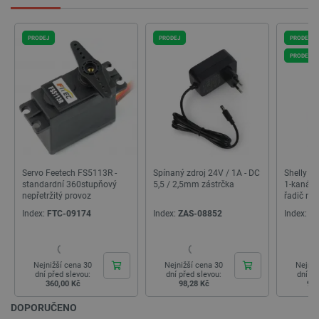
PRODEJ
PRODEJ
PRODEJ
PRODEJ
Spínaný zdroj 24V / 1A - DC
Shelly Qubino Wave Pro 1 -
Raspberr
5,5 / 2,5mm zástrčka
1-kanálové Z-Wave relé/
DualBand
PrestaShop-
.botland.cz
2 týdny 6
řadič na DIN lištu
RAM 1,8
[abcdef0123456789]{32}
dní
Index:
ZAS-08852
Index:
INN-24912
Index:
RP
Nejnižší cena 30
Nejnižší cena 30
Nejniž
isListDisplay
botland.cz
Zavřením
dní před slevou:
dní před slevou:
dní př
prohlížeče
98,28 Kč
938,00 Kč
2 1
DOPORUČENO