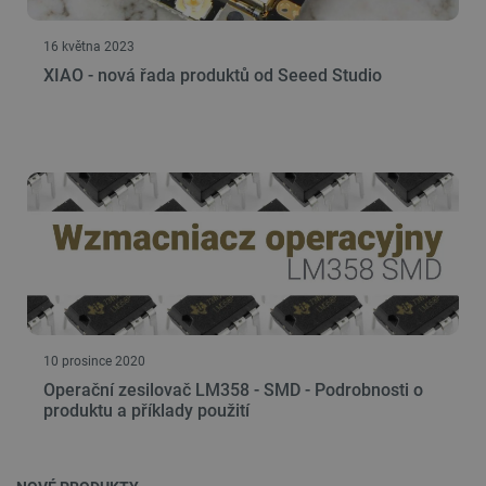
FUNKČNÍ SOUBORY
16 května 2023
XIAO - nová řada produktů od Seeed Studio
Nezbytně nutné soubory
Výkonové soubory
Soubory cílení
Funkční soubory
Nezbytně nutné soubory cookie umožňují základní
funkce webových stránek, jako je přihlášení
uživatele a správa účtu. Webové stránky nelze bez
nezbytně nutných souborů cookie správně
používat.
Poskytovatel
/
Název
Vyprší
Doména
udid
.botland.cz
4 týdny 2
dny
10 prosince 2020
Operační zesilovač LM358 - SMD - Podrobnosti o
produktu a příklady použití