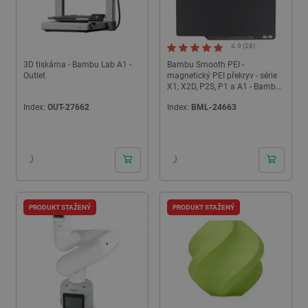
4.9 (28)
3D tiskárna - Bambu Lab A1 -
Bambu Smooth PEI -
Outlet
magnetický PEI překryv - série
X1, X2D, P2S, P1 a A1 - Bambu
Lab
Index:
OUT-27662
Index:
BML-24663
PRODUKT STAŽENÝ
PRODUKT STAŽENÝ