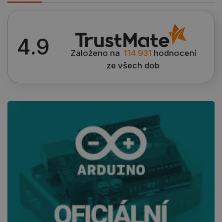
critCartData
botland.cz
9 minut
54 sekund
4.9
Založeno na
114 931
hodnocení
ze všech dob
CookieScriptConsent
CookieScript
2 měsíce
botland.cz
4 týdny