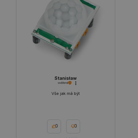
PHPSESSID
PHP.net
Zavřením
botland.cz
prohlížeče
Stanisław
ověřené
Vše jak má být
0
0