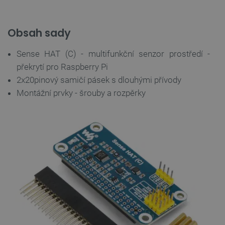
Obsah sady
Sense HAT (C) - multifunkční senzor prostředí -
překrytí pro Raspberry Pi
2x20pinový samičí pásek s dlouhými přívody
Montážní prvky - šrouby a rozpěrky
PHPSESSID
PHP.net
Zavřením
botland.cz
prohlížeče