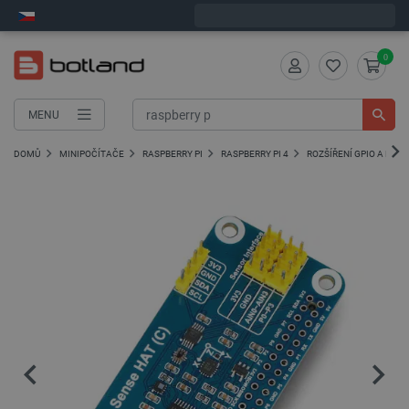
Expedujeme v pondělí
0
MENU
DOMŮ
MINIPOČÍTAČE
RASPBERRY PI
RASPBERRY PI 4
ROZŠÍŘENÍ GPIO A HAT 