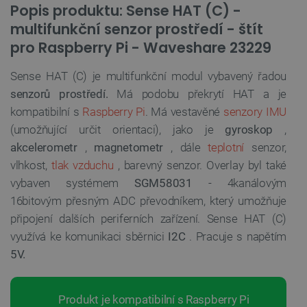
Popis produktu: Sense HAT (C) -
multifunkční senzor prostředí - štít
pro Raspberry Pi - Waveshare 23229
Sense HAT (C) je multifunkční modul vybavený řadou
senzorů prostředí.
Má podobu překrytí HAT a je
kompatibilní s
Raspberry Pi
. Má vestavěné
senzory IMU
(umožňující určit orientaci), jako je
gyroskop
,
akcelerometr
,
magnetometr
, dále
teplotní
senzor,
vlhkost,
tlak vzduchu
, barevný senzor. Overlay byl také
vybaven systémem
SGM58031
- 4kanálovým
16bitovým přesným ADC převodníkem, který umožňuje
připojení dalších periferních zařízení. Sense HAT (C)
využívá ke komunikaci sběrnici
I2C
. Pracuje s napětím
5V.
Produkt je kompatibilní s Raspberry Pi