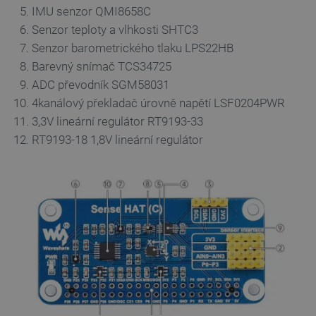
IMU senzor QMI8658C
Senzor teploty a vlhkosti
SHTC3
Senzor barometrického tlaku LPS22HB
Barevný snímač TCS34725
ADC převodník SGM58031
4kanálový překladač úrovně napětí LSF0204PWR
3,3V lineární regulátor RT9193-33
RT9193-18 1,8V lineární regulátor