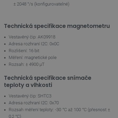
± 2048 °/s (konfigurovatelné)
__cf_bm
Cloudflare Inc.
29 minut
.heureka.group
58 sekund
Technická specifikace magnetometru
Vestavěný čip: AK09918
Zásadách
Adresa rozhraní I2C: 0x0C
ochrany soukromí Google
Rozlišení: 16 bit
Měření: magnetické pole
Rozsah: ± 4900 µT
_smvs
.botland.cz
59 minut
53 sekund
Technická specifikace snímače
teploty a vlhkosti
VISITOR_PRIVACY_METADATA
YouTube
5 měsíců
Vestavěný čip: SHTC3
.youtube.com
4 týdny
Adresa rozhraní I2C: 0x70
Rozsah měření teploty: -30 °C až 100 °C (přesnost ±
0,2 °C)