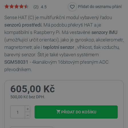
Přidat do seznamu přání
(
2
)
4.5
Sense HAT (C) je multifunkční modul vybavený řadou
senzorů prostředí.
Má podobu překrytí HAT a je
kompatibilní s Raspberry Pi. Má vestavěné
senzory IMU
(umožňující určit orientaci), jako je gyroskop, akcelerometr,
magnetometr, ale i
teplotní senzor
, vlhkost, tlak vzduchu,
barevný senzor. Štít je také vybaven systémem
SGM58031
- 4kanálovým 16bitovým přesným ADC
převodníkem.
605,00 Kč
500,00 Kč bez DPH.
+
PŘIDAT DO KOŠÍKU
−