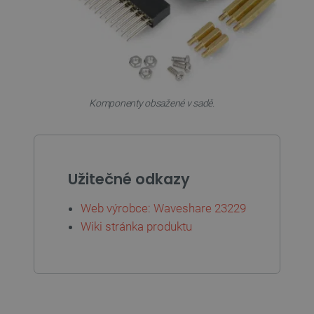
Komponenty obsažené v sadě.
_lb
.botland.cz
Zavřením
prohlížeče
Užitečné odkazy
Web výrobce: Waveshare 23229
Wiki stránka produktu