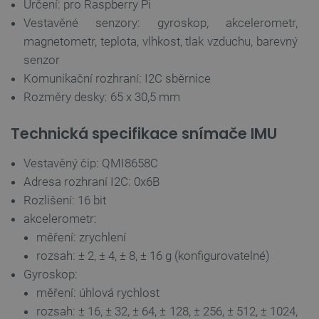
Určení: pro Raspberry Pi
Vestavěné senzory: gyroskop, akcelerometr,
FUNKČNÍ SOUBORY
magnetometr, teplota, vlhkost, tlak vzduchu, barevný
senzor
Komunikační rozhraní: I2C sběrnice
Nezbytně nutné soubory
Výkonové soubory
Rozměry desky: 65 x 30,5 mm
Soubory cílení
Funkční soubory
Technická specifikace snímače IMU
Nezbytně nutné soubory cookie umožňují základní
funkce webových stránek, jako je přihlášení
uživatele a správa účtu. Webové stránky nelze bez
Vestavěný čip: QMI8658C
nezbytně nutných souborů cookie správně používat.
Adresa rozhraní I2C: 0x6B
Poskytovatel
/
Rozlišení: 16 bit
Název
Vyprší
Doména
akcelerometr:
udid
.botland.cz
4 týdny 2
dny
měření: zrychlení
rozsah: ± 2, ± 4, ± 8, ± 16 g (konfigurovatelné)
Gyroskop:
měření: úhlová rychlost
rozsah: ± 16, ± 32, ± 64, ± 128, ± 256, ± 512, ± 1024,