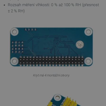
Rozsah měření vlhkosti: 0 % až 100 % RH (přesnost
± 2 % RH)
PrestaShop-
.botland.cz
2 týdny 6
[abcdef0123456789]{32}
dní
Kryt má 4 montážní otvory.
isListDisplay
botland.cz
Zavřením
prohlížeče