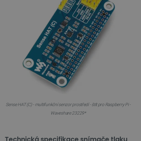
critCartData
botland.cz
9 minut
54 sekund
CookieScriptConsent
CookieScript
2 měsíce
botland.cz
4 týdny
Sense HAT (C) - multifunkční senzor prostředí - štít pro Raspberry Pi -
Waveshare 23229*
Technická specifikace snímače tlaku