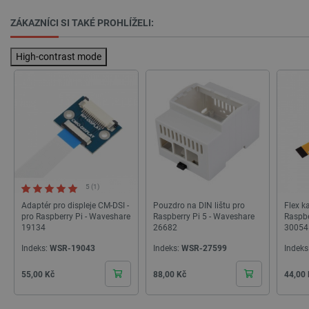
critData
botland.cz
9 minut
51 sekund
ZÁKAZNÍCI SI TAKÉ PROHLÍŽELI:
High-contrast mode
critAccountId
botland.cz
9 minut
52 sekund
5 (1)
Adaptér pro displeje CM-DSI -
Pouzdro na DIN lištu pro
Flex k
pro Raspberry Pi - Waveshare
Raspberry Pi 5 - Waveshare
Raspbe
19134
26682
30054
Indeks:
WSR-19043
Indeks:
WSR-27599
Indeks
Cena
Cena
Cena
55,00 Kč
88,00 Kč
44,00