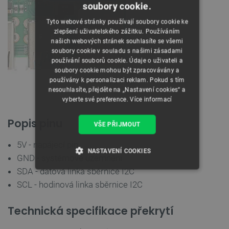
soubory cookie.
Tyto webové stránky používají soubory cookie ke
zlepšení uživatelského zážitku. Používáním
našich webových stránek souhlasíte se všemi
soubory cookie v souladu s našimi zásadami
používání souborů cookie. Údaje o uživateli a
soubory cookie mohou být zpracovávány a
používány k personalizaci reklam. Pokud s tím
Terminály překrytí.
nesouhlasíte, přejděte na „Nastavení cookies“ a
vyberte své preference.
Více informací
Popis pinu
VŠE PŘIJMOUT
5V - napájecí pin
NASTAVENÍ COOKIES
GND - systémové uzemnění
SDA - datová linka sběrnice I2C
NEZBYTNĚ NUTNÉ SOUBORY
SCL - hodinová linka sběrnice I2C
VÝKONOVÉ SOUBORY
Technická specifikace překrytí
SOUBORY CÍLENÍ