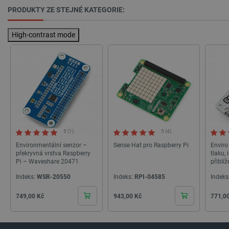
PRODUKTY ZE STEJNÉ KATEGORIE:
Storage declaration
High-contrast mode
Storage
Název
Popis
type
cartSkuToUrl
Místní
úložiště
_gcl_ls
Místní
úložiště
luigis.env.v2.159265-
Úložiště
245523
relace
5 (1)
5 (4)
lbx_ac_easystorage
Úložiště
relace
Environmentální senzor –
Sense Hat pro Raspberry Pi
Enviro
překryvná vrstva Raspberry
tlaku, 
_cltk
Úložiště
Pi – Waveshare 20471
přiblíž
relace
Raspbe
Indeks:
WSR-20550
Indeks:
RPI-04585
Indeks
szn:idnts:cch
Místní
úložiště
Cena
Cena
Cena
749,00 Kč
943,00 Kč
771,0
sid
Místní
úložiště
_smvc
Místní