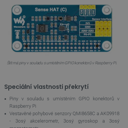
Štít má piny v souladu s umístěním GPIO konektorů v Raspberry Pi.
Speciální vlastnosti překrytí
Piny v souladu s umístěním GPIO konektorů v
Raspberry Pi
Vestavěné pohybové senzory QMI8658C a AK09918
- 3osý akcelerometr, 3osý gyroskop a 3osý