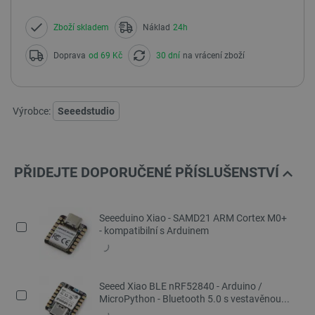
Zboží skladem
Náklad
24h
Doprava
od 69 Kč
30 dní
na vrácení zboží
Výrobce:
Seeedstudio
PŘIDEJTE DOPORUČENÉ PŘÍSLUŠENSTVÍ
Seeeduino Xiao - SAMD21 ARM Cortex M0+
- kompatibilní s Arduinem
Seeed Xiao BLE nRF52840 - Arduino /
MicroPython - Bluetooth 5.0 s vestavěnou...