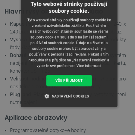
Tyto webové stránky používají
Hlavní rysy obrazovky pro Xiao
soubory cookie.
Tyto webové stránky používají soubory cookie ke
Kapacitní dotyková obrazovka:
1,28" displej, 240 x
zlepšení uživatelského zážitku. Používáním
240 pixelů, 65 tisíc barev, pro čistý a barevný obraz
našich webových stránek souhlasíte se všemi
soubory cookie v souladu s našimi zásadami
Vysoká kompatibilita:
Funguje se všemi produkty
používání souborů cookie. Údaje o uživateli a
řady Xiao
soubory cookie mohou být zpracovávány a
Bohaté periferie:
vestavěný RTC čip, systém
používány k personalizaci reklam. Pokud s tím
nesouhlasíte, přejděte na „Nastavení cookies“ a
nabíjení lithiové baterie, slot na microSD kartu,
vyberte své preference.
Více informací
konektor JST 1.25
Velikost hodinek:
mají průměr 39 mm, vhodné pro
VŠE PŘIJMOUT
nositelné a prostorově omezené designy
Plug and Play:
Všechny kolíky byly vytaženy, není
NASTAVENÍ COOKIES
nutné pájení
NEZBYTNĚ NUTNÉ SOUBORY
Aplikace obrazovky
VÝKONOVÉ SOUBORY
Programovatelné dotykové hodiny