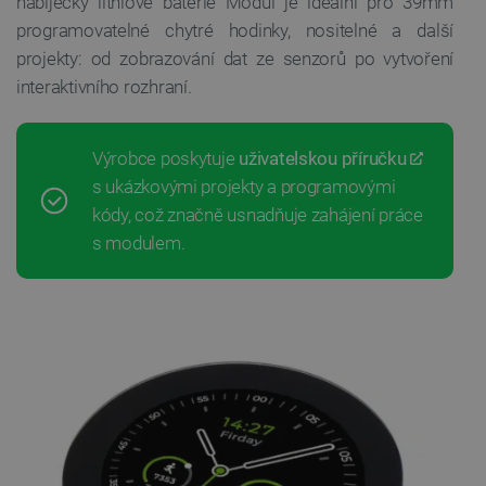
nabíječky lithiové baterie Modul je ideální pro 39mm
programovatelné chytré hodinky, nositelné a další
projekty: od zobrazování dat ze senzorů po vytvoření
interaktivního rozhraní.
Výrobce poskytuje
uživatelskou příručku
s ukázkovými projekty a programovými
kódy, což značně usnadňuje zahájení práce
s modulem.