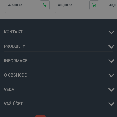
Cena
Cena
Cena
475,00 Kč
409,00 Kč
548,0
critData
botland.cz
9 minut
51 sekund
KONTAKT
PRODUKTY
INFORMACE
critAccountId
botland.cz
9 minut
52 sekund
O OBCHODĚ
VĚDA
VÁŠ ÚČET