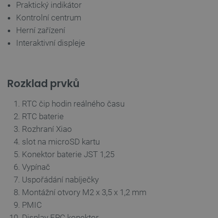
Praktický indikátor
SOUBORY CÍLENÍ
Kontrolní centrum
FUNKČNÍ SOUBORY
Herní zařízení
Interaktivní displeje
Nezbytně nutné soubory
Výkonové soubory
Rozklad prvků
Soubory cílení
Funkční soubory
RTC čip hodin reálného času
Nezbytně nutné soubory cookie umožňují základní
funkce webových stránek, jako je přihlášení
RTC baterie
uživatele a správa účtu. Webové stránky nelze bez
Rozhraní Xiao
nezbytně nutných souborů cookie správně používat.
slot na microSD kartu
Poskytovatel
/
Název
Vyprší
Doména
Konektor baterie JST 1,25
udid
.botland.cz
4 týdny 2
Vypínač
dny
Uspořádání nabíječky
Montážní otvory M2 x 3,5 x 1,2 mm
PMIC
Display FPC konektor