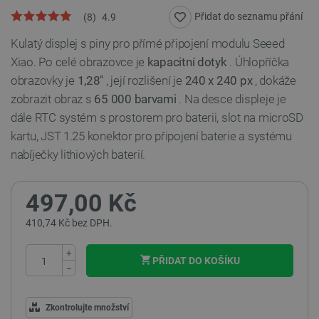
Přidat do seznamu přání
(
8
)
4.9
Kulatý displej s piny pro přímé připojení modulu Seeed
Xiao. Po celé obrazovce je
kapacitní dotyk
. Úhlopříčka
obrazovky je
1,28"
, její rozlišení je
240 x 240 px
, dokáže
zobrazit obraz s
65 000 barvami
. Na desce displeje je
dále RTC systém s prostorem pro baterii, slot na microSD
kartu, JST 1.25 konektor pro připojení baterie a systému
nabíječky lithiových baterií.
497,00 Kč
410,74 Kč bez DPH.
+
PŘIDAT DO KOŠÍKU
−
Zkontrolujte množství