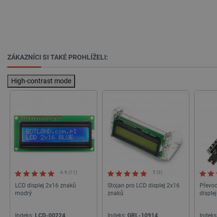
_lb_ccc
.botland.cz
1 rok
ZÁKAZNÍCI SI TAKÉ PROHLÍŽELI:
High-contrast mode
PHPSESSID
PHP.net
Zavřením
botland.cz
prohlížeče
4.9 (11)
5 (3)
LCD displej 2x16 znaků
Stojan pro LCD displej 2x16
Převod
modrý
znaků
displ
Indeks:
LCD-00224
Indeks:
GRL-10914
Indeks