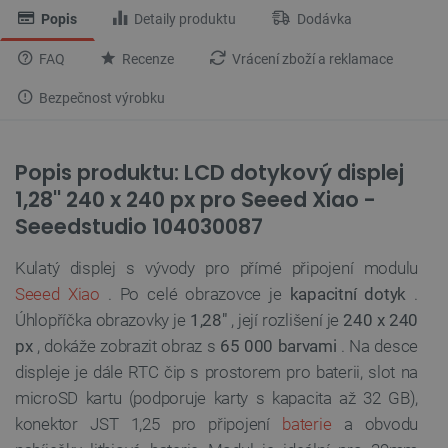
Popis
Detaily produktu
Dodávka
FAQ
Recenze
Vrácení zboží a reklamace
Bezpečnost výrobku
Popis produktu: LCD dotykový displej
1,28'' 240 x 240 px pro Seeed Xiao -
Seeedstudio 104030087
Kulatý displej s vývody pro přímé připojení modulu
Seeed Xiao
. Po celé obrazovce je
kapacitní dotyk
.
Úhlopříčka obrazovky je
1,28"
, její rozlišení je
240 x 240
px
, dokáže zobrazit obraz s
65 000 barvami
. Na desce
displeje je dále RTC čip s prostorem pro baterii, slot na
microSD kartu (podporuje karty s kapacita až 32 GB),
konektor JST 1,25 pro připojení
baterie
a obvodu