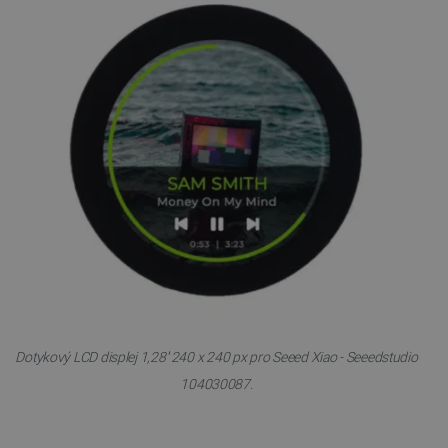
PrestaShop-
.botland.cz
2 týdny 6
[abcdef0123456789]{32}
dní
Dotykový LCD displej 1,28'' 240 x 240 px pro Seeed Xiao - Seeedstudio
104030087.
isListDisplay
botland.cz
Zavřením
prohlížeče