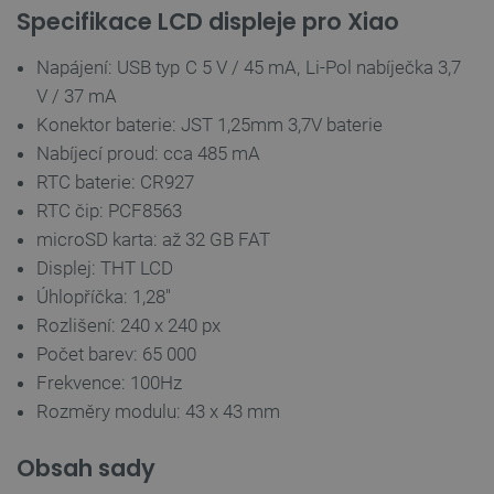
Specifikace LCD displeje pro Xiao
Napájení: USB typ C 5 V / 45 mA, Li-Pol nabíječka 3,7
critCartData
botland.cz
9 minut
V / 37 mA
54 sekund
Konektor baterie: JST 1,25mm 3,7V baterie
Nabíjecí proud: cca 485 mA
RTC baterie: CR927
RTC čip: PCF8563
microSD karta: až 32 GB FAT
Displej: THT LCD
Úhlopříčka: 1,28"
CookieScriptConsent
CookieScript
2 měsíce
Rozlišení: 240 x 240 px
botland.cz
4 týdny
Počet barev: 65 000
Frekvence: 100Hz
Rozměry modulu: 43 x 43 mm
Obsah sady