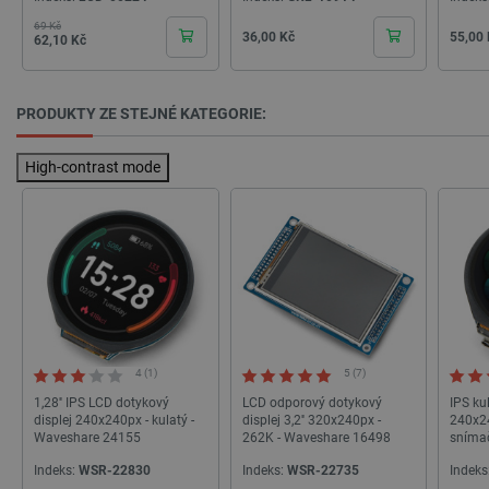
69 Kč
Základní cena
Cena
Cena
Cena
36,00 Kč
55,00
62,10 Kč
PRODUKTY ZE STEJNÉ KATEGORIE:
High-contrast mode
_lb
.botland.cz
Zavřením
prohlížeče
4 (1)
5 (7)
1,28'' IPS LCD dotykový
LCD odporový dotykový
IPS kul
displej 240x240px - kulatý -
displej 3,2'' 320x240px -
240x2
Waveshare 24155
262K - Waveshare 16498
sníma
Indeks:
WSR-22830
Indeks:
WSR-22735
Indeks