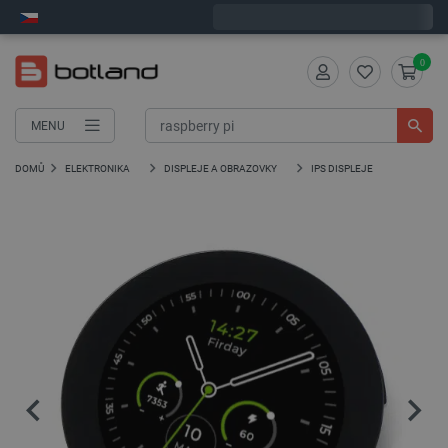
Expedujeme v pondělí
0
MENU
DOMŮ
ELEKTRONIKA
DISPLEJE A OBRAZOVKY
IPS DISPLEJE