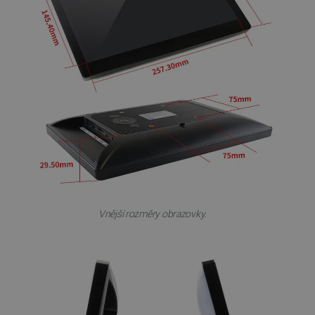
PrestaShop-
.botland.cz
2 týdny 6
[abcdef0123456789]{32}
dní
Vnější rozměry obrazovky.
isListDisplay
botland.cz
Zavřením
prohlížeče
critCartData
botland.cz
9 minut
54 sekund