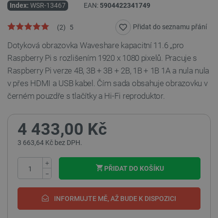
Index:
WSR-13467
EAN:
5904422341749
Přidat do seznamu přání
(
2
)
5
Dotyková obrazovka Waveshare kapacitní 11.6 „pro
Raspberry Pi s rozlišením 1920 x 1080 pixelů. Pracuje s
Raspberry Pi verze 4B,
3B + 3B + 2B, 1B + 1B 1A a nula nula
v
přes HDMI a USB kabel.
Čím sada obsahuje obrazovku v
černém pouzdře s tlačítky a Hi-Fi reproduktor.
4 433,00 Kč
3 663,64 Kč bez DPH.
+
PŘIDAT DO KOŠÍKU
−
INFORMUJTE MĚ, AŽ BUDE K DISPOZICI