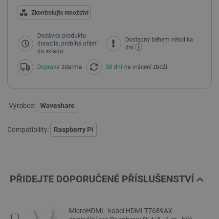
Zkontrolujte množství
Dodávka produktu
Dostępný během několika
dorazila, probíhá přijetí
i
dní
do skladu
Doprava
zdarma
30 dní
na vrácení zboží
Výrobce:
Waveshare
Compatibility:
Raspberry Pi
PŘIDEJTE DOPORUČENÉ PŘÍSLUŠENSTVÍ
MicroHDMI - kabel HDMI T7689AX -