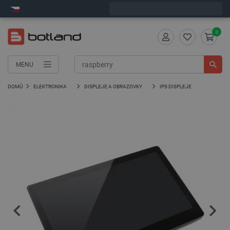
Expedujeme v pondělí
0
MENU
DOMŮ
ELEKTRONIKA
DISPLEJE A OBRAZOVKY
IPS DISPLEJE