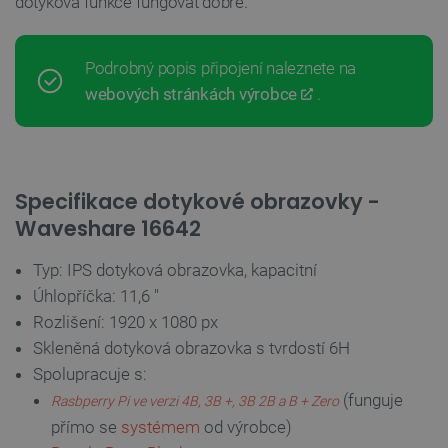
dotyková funkce fungovat dobře.
Nezbytně nutné soubory
Výkonové soubory
Podrobný popis připojení naleznete na
Soubory cílení
Funkční soubory
webových stránkách výrobce
.
Nezbytně nutné soubory cookie umožňují základní
funkce webových stránek, jako je přihlášení
uživatele a správa účtu. Webové stránky nelze bez
nezbytně nutných souborů cookie správně používat.
Specifikace dotykové obrazovky -
Poskytovatel
/
Název
Vyprší
Doména
Waveshare 16642
udid
.botland.cz
4 týdny 2
dny
Typ: IPS dotyková obrazovka, kapacitní
Úhlopříčka: 11,6 "
Rozlišení: 1920 x 1080 px
Skleněná dotyková obrazovka s tvrdostí 6H
Spolupracuje s:
(funguje
Rasbperry Pi ve verzi 4B, 3B +, 3B 2B a B + Zero
přímo se
systémem
od výrobce)
__cf_bm
Cloudflare Inc.
29 minut
.heureka.group
58 sekund