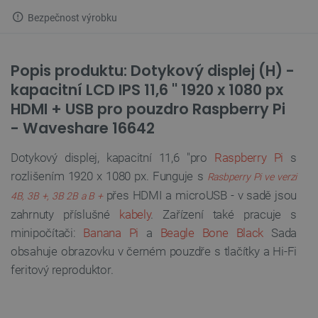
Bezpečnost výrobku
Popis produktu: Dotykový displej (H) -
kapacitní LCD IPS 11,6 '' 1920 x 1080 px
HDMI + USB pro pouzdro Raspberry Pi
- Waveshare 16642
Dotykový displej, kapacitní 11,6 "pro
Raspberry Pi
s
rozlišením 1920 x 1080 px. Funguje s
Rasbperry Pi ve verzi
přes HDMI a microUSB - v sadě jsou
4B, 3B +, 3B 2B a B +
zahrnuty příslušné
kabely
. Zařízení také pracuje s
minipočítači:
Banana Pi
a
Beagle Bone Black
Sada
obsahuje obrazovku v černém pouzdře s tlačítky a Hi-Fi
feritový reproduktor.