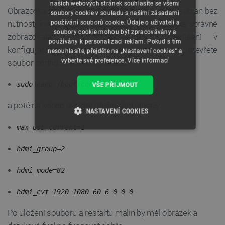
našich webových stránek souhlasíte se všemi
Obrazovka pracuje s nejnovějším systémem Raspbian bez
soubory cookie v souladu s našimi zásadami
nutnosti instalace ovladačů. Aby však obrazovka správně
používání souborů cookie. Údaje o uživateli a
soubory cookie mohou být zpracovávány a
zobrazovala obraz, musíte změnit rozlišení v
používány k personalizaci reklam. Pokud s tím
konfiguračním souboru. Chcete-li to provést, otevřete
nesouhlasíte, přejděte na „Nastavení cookies“ a
vyberte své preference.
Více informací
soubor config.txt pomocí příkazu:
sudo nano /boot/config.txt
VŠE PŘIJMOUT
a poté na konec přidejte následující příkazy:
NASTAVENÍ COOKIES
max_usb_current=1
NEZBYTNĚ NUTNÉ SOUBORY
hdmi_group=2
VÝKONOVÉ SOUBORY
hdmi_mode=82
SOUBORY CÍLENÍ
hdmi_cvt 1920 1080 60 6 0 0 0
FUNKČNÍ SOUBORY
Po uložení souboru a restartu malin by měl obrázek a