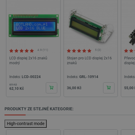
4.9 (11)
5 (3)
PHPSESSID
PHP.net
Zavřením
botland.cz
prohlížeče
LCD displej 2x16 znaků
Stojan pro LCD displej 2x16
Převod
modrý
znaků
displ
Indeks:
LCD-00224
Indeks:
GRL-10914
Indeks
69 Kč
Základní cena
Cena
Cena
Cena
36,00 Kč
55,00
62,10 Kč
PRODUKTY ZE STEJNÉ KATEGORIE:
High-contrast mode