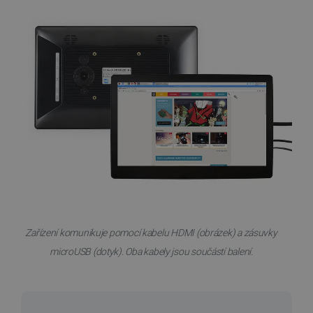
Zařízení komunikuje pomocí kabelu HDMI (obrázek) a zásuvky
microUSB (dotyk). Oba kabely jsou součástí balení.