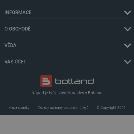
INFORMACE
O OBCHODĚ
VĚDA
critAccountId
botland.cz
9 minut
52 sekund
VÁŠ ÚČET
Nápad je tvůj - zbytek najdeš v Botland
Mapa stránky
Zásady ochrany osobních údajů
© Copyright 2026
Storage declaration