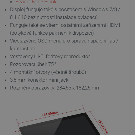
Beagle Bone Black
Displej funguje také s počítačem s Windows 7/8 /
8.1 / 10 bez nutnosti instalace ovladačů
Zásadách
Funguje také se všemi ostatními zařízeními HDMI
ochrany soukromí Google
(dotyková funkce pak není k dispozici)
Vícejazyčné OSD menu pro správu napájení, jas /
kontrast atd.
_smvs
.botland.cz
59 minut
Vestavěný Hi-Fi feritový reproduktor
53 sekund
Pozorovací úhel: 75 °
4 montážní otvory (včetně šroubů)
3,5 mm konektor mini jack
VISITOR_PRIVACY_METADATA
YouTube
5 měsíců
Rozměry obrazovky: 284,65 x 182,25 mm
.youtube.com
4 týdny