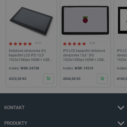
_lb
.botland.cz
Zavřením
prohlížeče
5 (1)
5 (4)
Dotyková obrazovka (H)
IPS LCD kapacitní dotyková
IPS LC
kapacitní LCD IPS 13,3''
obrazovka 15,6 '' (H)
obrazo
1920x1080px HDMI + USB s
1920x1080px HDMI + USB
1920x
krytem pro Raspberry Pi -
pro pouzdro Raspberry Pi + -
Waves
Indeks:
WSR-24738
Indeks:
WSR-15510
Indeks
Waveshare 16643
Waveshare 16645
Cena
Cena
Cena
4322,00 Kč
4544,00 Kč
4100,
KONTAKT
critData
botland.cz
9 minut
51 sekund
PRODUKTY