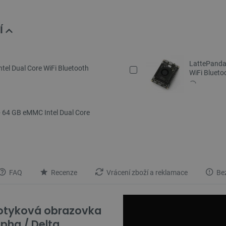
Í
LattePanda
tel Dual Core WiFi Bluetooth
WiFi Blueto
 64 GB eMMC Intel Dual Core
FAQ
Recenze
Vrácení zboží a reklamace
Bez
dotyková obrazovka
lpha / Delta