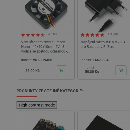
__cf_bm
__cf_bm
4.6 (6)
4.9 (10)
_lb_ccc
Ventilátor pro Nvidia Jetson
Napájení microUSB 5 V / 2 A
Nano - 40x40x10mm 5V - 3
pro Raspberry Pi Zero
vodiče se zpětnou ochranou -
Waveshare 16990
PHPSESSID
Indeks:
WSR-19460
Indeks:
ZAS-08849
127 Kč
Základní cena
Cena
Cena
33,00 Kč
50,80 Kč
_lb
PRODUKTY ZE STEJNÉ KATEGORIE:
critData
High-contrast mode
critAccountId