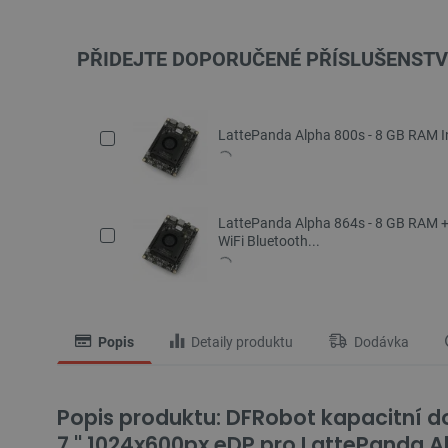
PŘIDEJTE DOPORUČENÉ PŘÍSLUŠENSTV
LattePanda Alpha 800s - 8 GB RAM In
LattePanda Alpha 864s - 8 GB RAM +
WiFi Bluetooth...
Popis
Detaily produktu
Dodávka
Popis produktu: DFRobot kapacitní 
7 '' 1024x600px eDP pro LattePanda A