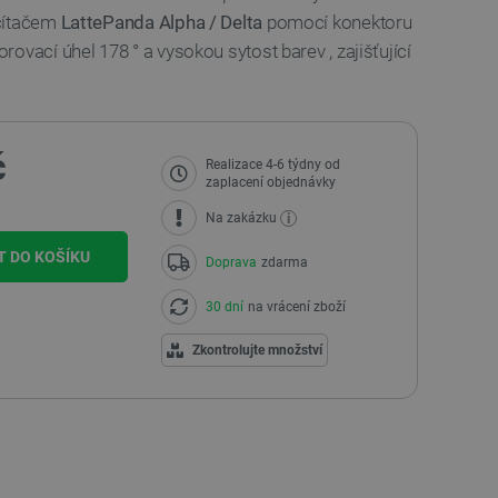
očítačem
LattePanda Alpha / Delta
pomocí konektoru
ovací úhel 178 ° a vysokou sytost barev , zajišťující
č
Realizace 4-6 týdny od
zaplacení objednávky
i
Na zakázku
T DO KOŠÍKU
Doprava
zdarma
30 dní
na vrácení zboží
Zkontrolujte množství