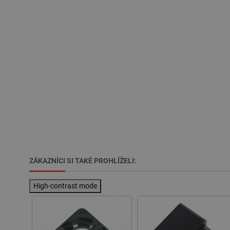
Název
udid
__cf_bm
_smvs
VISITOR_PRIVACY_METAD
Zásadách ochrany soukrom
PrestaShop-
[abcdef0123456789]{32}
isListDisplay
ZÁKAZNÍCI SI TAKÉ PROHLÍŽELI:
critCartData
High-contrast mode
CookieScriptConsent