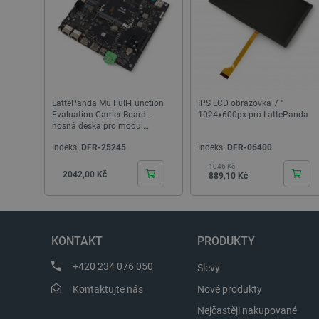
Storage declaration
Název
cartSkuToUrl
_gcl_ls
luigis.env.v2.159265-24552
LattePanda Mu Full-Function
IPS LCD obrazovka 7 ''
Evaluation Carrier Board -
1024x600px pro LattePanda
lbx_ac_easystorage
nosná deska pro modul
_cltk
LattePanda Mu - DFRobot
Indeks:
DFR-25245
Indeks:
DFR-06400
DFR1141
szn:idnts:cch
1046 Kč
Základní cena
Cena
Cena
2042,00 Kč
889,10 Kč
sid
_smvc
KONTAKT
PRODUKTY
Název
Název
Pos
+420 234 076 050
Slevy
Název
smvr
Do
_gat
Kontaktujte nás
Nové produkty
MR
Mic
Cor
Nejčastěji nakupované
LaVisitorId_Ym90bGFuZC5
.c.