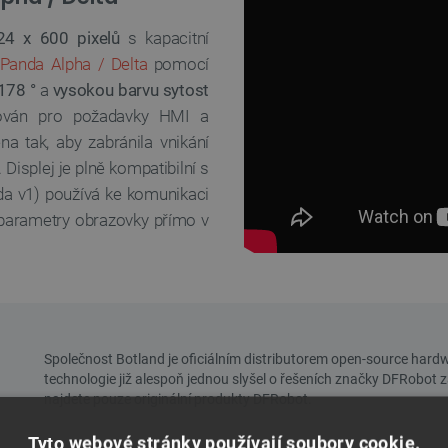
24 x 600 pixelů
s kapacitní
ePanda Alpha / Delta
pomocí
178 °
a
vysokou barvu sytost
lizován pro požadavky HMI a
a tak, aby zabránila vnikání
isplej je plně kompatibilní s
nda v1) používá ke komunikaci
í parametry obrazovky přímo v
Tyto webové stránky používají soubory cookie.