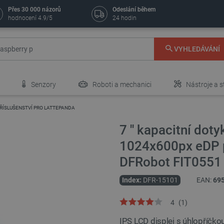
Přes 30 000 názorů
Odeslání během
hodnocení 4.9/5
24 hodin
VYHLEDÁVÁNÍ
Senzory
Roboti a mechanici
Nástroje a s
ŘÍSLUŠENSTVÍ PRO LATTEPANDA
7 '' kapacitní dot
1024x600px eDP p
DFRobot FIT0551
Index:
DFR-15101
EAN:
69
4
(
1
)
IPS LCD displej s úhlopříčkou