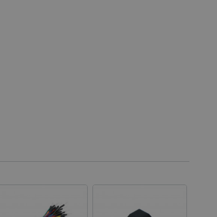
ařízení, která mají přístup k
la uživatelskou zkušenost.
idmi a roboty. To je pro web
 používání jejich webových
é relace napříč požadavky
živatele a volby soukromí
 o souhlasu návštěvníka s
ením, které zajistí, že
spektovány.
 založeného na enginu
referencí, jak se produkty
 aby se obsah nákupního
bchodu nebo při opuštění
pt.com k zapamatování
ů. Je nutné, aby banner