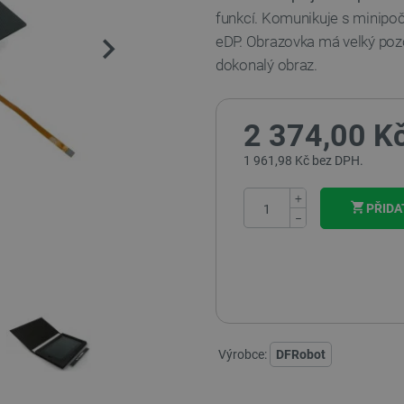
funkcí. Komunikuje s minip
eDP. Obrazovka má velký pozor
dokonalý obraz.
2 374,00 K
1 961,98 Kč bez DPH.
+
PŘIDA
−
Výrobce:
DFRobot