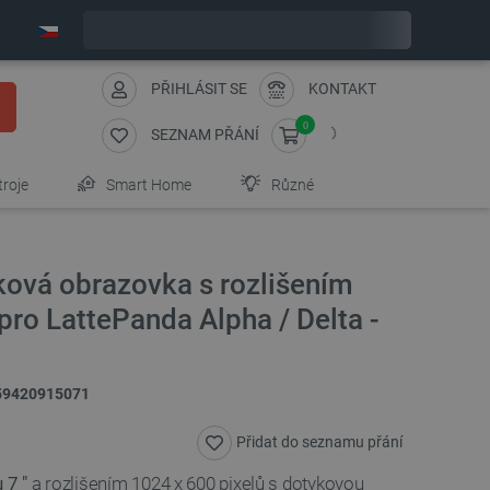
Expedujeme v pondělí
PŘIHLÁSIT SE
KONTAKT
0
SEZNAM PŘÁNÍ
troje
Smart Home
Různé
yková obrazovka s rozlišením
ro LattePanda Alpha / Delta -
59420915071
Přidat do seznamu přání
 7 "
a rozlišením 1024 x 600 pixelů s dotykovou