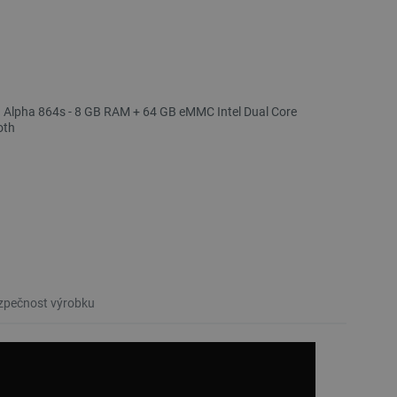
 Alpha 864s - 8 GB RAM + 64 GB eMMC Intel Dual Core
oth
pečnost výrobku