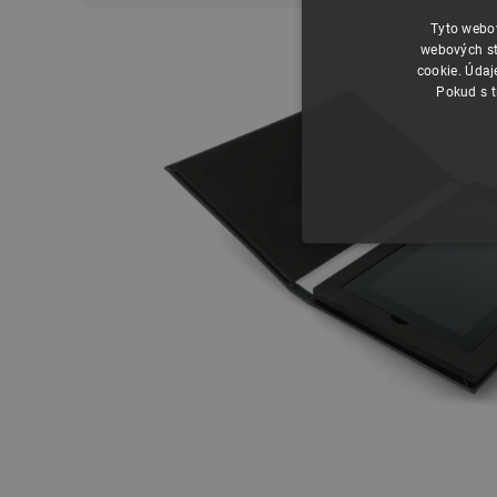
Tyto webov
webových st
cookie. Údaj
Pokud s t
NEZBYTNĚ NUTN
FUNKČNÍ SOUBO
Nezbytně nutné soubory cooki
nezbytně nutných souborů coo