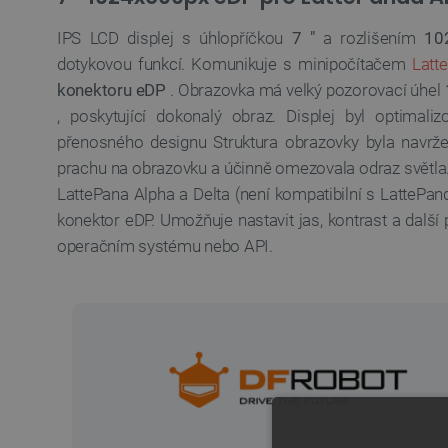
IPS LCD displej s úhlopříčkou
7 "
a rozlišením
10
dotykovou funkcí. Komunikuje s minipočítačem
Latt
konektoru eDP
. Obrazovka má velký pozorovací úhel
, poskytující dokonalý obraz. Displej byl optima
přenosného designu Struktura obrazovky byla navržen
prachu na obrazovku a účinně omezovala odraz světla. D
LattePana Alpha a Delta (není kompatibilní s LattePa
konektor eDP. Umožňuje nastavit jas, kontrast a dalš
operačním systému nebo API.