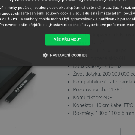
é stránky používají soubory cookie ke zlepšení uživatelského zážitku. Použív
ránek souhlasíte se všemi soubory cookie v souladu s našimi zásadami použí
e o uživateli a soubory cookie mohou být zpracovávány a používány k personal
Specifikace dotykov
ím nesouhlasíte, přejděte na „Nastavení cookies“ a vyberte své preference.
Více
Typ: IPS, kapacitní dotykov
VŠE PŘIJMOUT
Úhlopříčka: 7 "
Rozlišení: 1024 x 600 px
NASTAVENÍ COOKIES
Povrch: tvrzené sklo 6H
Doba odezvy:
≤ 16 ms
É SOUBORY
VÝKONOVÉ SOUBORY
SOUBORY CÍLENÍ
Život dotyku: 200 000 000 d
Kompatibilní s: LattePanda 
RY
Pozorovací úhel: 178 °
Komunikace: eDP
Konektor: 10 cm kabel FPC
Nezbytně nutné soubory
Výkonové soubory
Soubory cílení
Funkční soubor
Rozměry: 180 x 110 x 5 mm
e umožňují základní funkce webových stránek, jako je přihlášení uživatele a správa účtu.
kie správně používat.