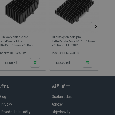
Popis
Hliníkový chladič pro
Hliníkový chladič pro
LattePa
LattePanda Mu -
LattePanda Mu - 70x45x11mm
Board -
70x45,5x33mm - DFRobot
- DFRobot FIT0982
modul 
FIT0989
DFRobo
Indeks:
DFR-26312
Indeks:
DFR-26313
Indeks:
Cena
Cena
Cen
154,00 Kč
132,00 Kč
935,
VĚDA
VÁŠ ÚČET
Blog
Osobní údaje
 ukládání uživatelských
ož uživatelům poskytuje více
nalytics, podle dokumentace
Příručky
Adresy
romažďování údajů na
N, který používáme k
Převodní kalkulačky
Objednávky
ování a identifikaci