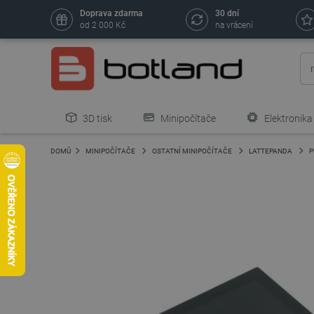
Doprava zdarma
30 dní
od 2 000 Kč
na vrácení
3D tisk
Minipočítače
Elektronika
DOMŮ
MINIPOČÍTAČE
OSTATNÍ MINIPOČÍTAČE
LATTEPANDA
P