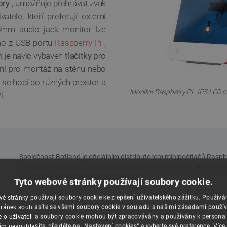
ory
, umožňuje přehrávat zvuk
tele, kteří preferují externí
,5mm audio jack monitor lze
ímo z USB portu
Raspberry Pi
,
Pi
je
navíc vybaven
tlačítky
pro
ální pro montáž na stěnu nebo
 se hodí do různých prostor a
Monitor Raspberry Pi - IPS LCD o
i.
Tyto webové stránky používají soubory cookie.
é stránky používají soubory cookie ke zlepšení uživatelského zážitku. Použív
ránek souhlasíte se všemi soubory cookie v souladu s našimi zásadami použí
e o uživateli a soubory cookie mohou být zpracovávány a používány k personal
ím nesouhlasíte, přejděte na „Nastavení cookies“ a vyberte své preference.
Více