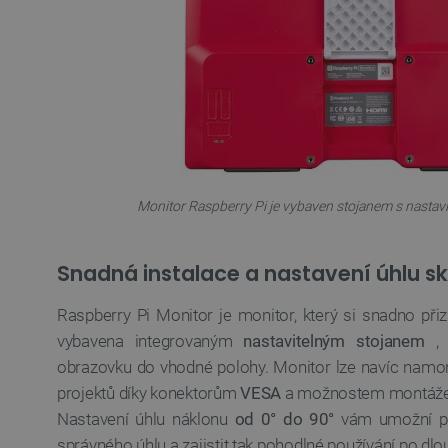
_lb_ccc
PHPSESSID
_lb
Monitor Raspberry Pi je vybaven stojanem s nastav
critData
Snadná instalace a nastavení úhlu s
Raspberry Pi Monitor je monitor, který si snadno př
critAccountId
vybavena integrovaným
nastavitelným stojanem
, 
obrazovku do vhodné polohy. Monitor lze navíc namo
Storage declaration
projektů díky konektorům
VESA
a možnostem montáže
Název
Nastavení úhlu náklonu
od 0° do 90°
vám umožní po
cartSkuToUrl
správného úhlu a zajistit tak pohodlné používání po dlo