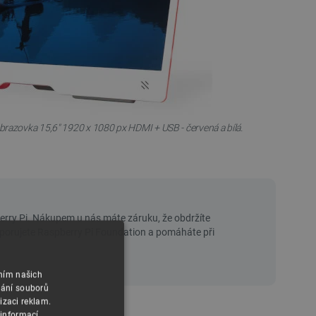
brazovka 15,6" 1920 x 1080 px HDMI + USB - červená a bílá.
áním našich
vání souborů
izaci reklam.
 informací