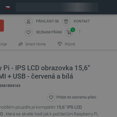
Objednejte do:
12
:
18
:
39
zašleme dnes - GLS!
PŘIHLÁSIT SE
KONTAKT
0
SEZNAM PŘÁNÍ
troje
Smart Home
Různé
 Pi - IPS LCD obrazovka 15,6''
 + USB - červená a bílá
6561804163
Přidat do seznamu přání
enobílém pouzdře je kompaktní
15,6"
IPS LCD
HD
, která se skvěle hodí jak k počítačům Raspberry Pi,