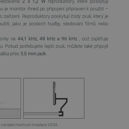
 vestavěné
2 x 1,2 W
reproduktory, které poskytují
 používání jejich webových
u je monitor ihned po připojení připraven k použití –
 souhlasu s používáním
 zařízení. Reproduktory poskytují čistý zvuk, který je
ajištěn soulad se
ité kategorie souborů
žití, jako je poslech hudby, sledování filmů nebo
e PHP. Toto je univerzální
lací uživatelů. Obvykle se
zorky na
44,1 kHz, 48 kHz a 96 kHz
, což zajišťuje
 může být specifické pro
u. Pokud potřebujete lepší zvuk, můžete také připojit
lášeného stavu uživatele
hátka přes
3,5 mm jack
.
 zátěže, aby se zajistilo, že
aci prohlížení směřovány na
ránek a uživatelský komfort.
kých uživatelských údajů pro
 což zajišťuje více
 pro účet, který je
líčovou roli při umožnění
relacemi a správou účtů.
Popis
 má také možnost instalace VESA.