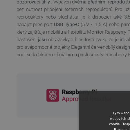
pozorovací úhly
. Vybaven
dvěma
předními reprodukt
bez nutnost připojení externích reproduktorů Pro uživa
reproduktory nebo sluchátka, je k dispozici také 3
napájet přes port
USB Type-C
(5 V /. 1,5 A) nebo př
který zajišťuje mobilitu a flexibilitu Monitor Raspberry 
nastavení
jasu
obrazovky a hlasitosti zvuku že je ide
pro svépomocné projekty Elegantní červenobílý design
hodí se k dalšímu oficiálnímu příslušenství Raspberry P
Tyto webov
webových st
cookie. Údaj
Pokud s t