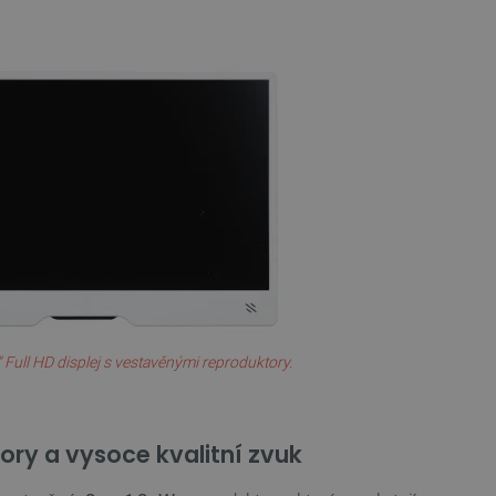
idmi a roboty. To je pro web
 používání jejich webových
é relace napříč požadavky
živatele a volby soukromí
 o souhlasu návštěvníka s
ením, které zajistí, že
spektovány.
 založeného na enginu
referencí, jak se produkty
 aby se obsah nákupního
bchodu nebo při opuštění
pt.com k zapamatování
 Full HD displej s vestavěnými reproduktory.
ů. Je nutné, aby banner
idmi a roboty. To je pro web
 používání jejich webových
ry a vysoce kvalitní zvuk
idmi a roboty. To je pro web