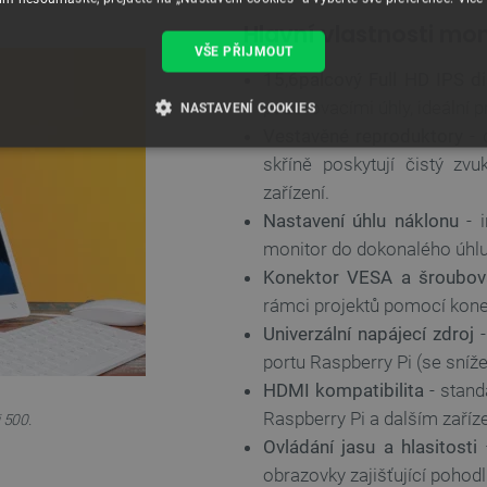
Hlavní vlastnosti mon
VŠE PŘIJMOUT
15,6palcový Full HD IPS di
pozorovacími úhly, ideální p
NASTAVENÍ COOKIES
Vestavěné reproduktory
- 
É SOUBORY
VÝKONOVÉ SOUBORY
SOUBORY CÍLENÍ
skříně poskytují čistý zv
zařízení.
RY
Nastavení úhlu náklonu
- i
monitor do dokonalého úhlu 
Konektor VESA a šroubo
rámci projektů pomocí kon
Nezbytně nutné soubory
Výkonové soubory
Soubory cílení
Funkční soubor
Univerzální napájecí zdroj
-
e umožňují základní funkce webových stránek, jako je přihlášení uživatele a správa účtu.
portu Raspberry Pi (se sníž
kie správně používat.
HDMI kompatibilita
- stand
Poskytovatel
/
Vyprší
Popis
Raspberry Pi a dalším zaří
Doména
 500.
Ovládání jasu a hlasitosti
–
.botland.cz
4 týdny 2
Tento cookie se používá k jedinečné identifikaci z
dny
webové stránce, aby sledovala používání a zlepši
obrazovky zajišťující pohodl