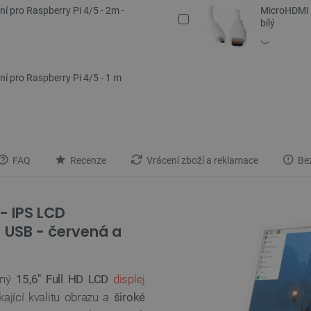
ní pro Raspberry Pi 4/5 - 2m -
MicroHDMI -
bílý
ní pro Raspberry Pi 4/5 - 1 m
FAQ
Recenze
Vrácení zboží a reklamace
Bez
- IPS LCD
+ USB - červená a
nný
15,6"
Full HD LCD
displej
ikající kvalitu obrazu a
široké