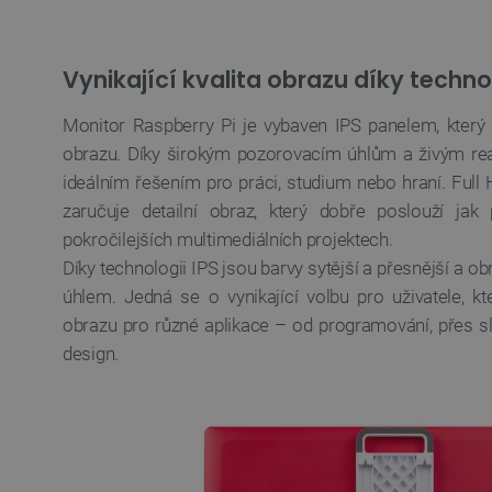
__cf_bm
Vynikající kvalita obrazu díky technol
_smvs
VISITOR_PRIVACY_METAD
Monitor Raspberry Pi je vybaven IPS panelem, který 
Zásadách ochrany soukrom
obrazu. Díky širokým pozorovacím úhlům a živým rea
ideálním řešením pro práci, studium nebo hraní. Full 
PrestaShop-
zaručuje detailní obraz, který dobře poslouží jak 
[abcdef0123456789]{32}
pokročilejších multimediálních projektech.
isListDisplay
Díky technologii IPS jsou barvy sytější a přesnější a ob
critCartData
úhlem. Jedná se o vynikající volbu pro uživatele, kt
obrazu pro různé aplikace – od programování, přes sl
design.
CookieScriptConsent
__cf_bm
__cf_bm