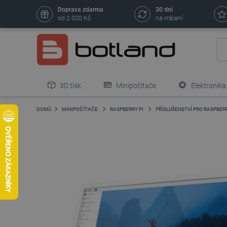
Doprava zdarma
30 dní
od 2 000 Kč
na vrácení
3D tisk
Minipočítače
Elektronika
DOMŮ
MINIPOČÍTAČE
RASPBERRY PI
PŘÍSLUŠENSTVÍ PRO RASPBERR