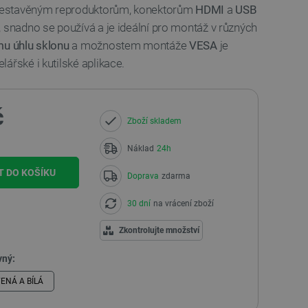
y vestavěným reproduktorům, konektorům
HDMI
a
USB
 snadno se používá a je ideální pro montáž v různých
mu úhlu sklonu
a možnostem montáže
VESA
je
ářské i kutilské aplikace.
č
Zboží skladem
Náklad
24h
T DO KOŠÍKU
Doprava
zdarma
30 dní
na vrácení zboží
Zkontrolujte množství
vný:
ENÁ A BÍLÁ