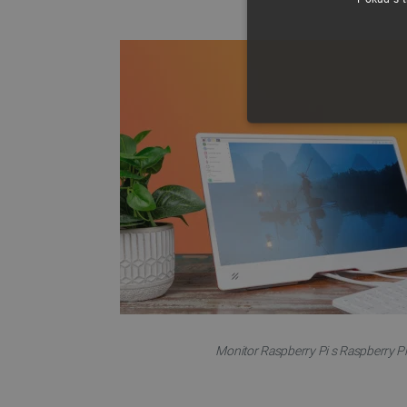
NEZBYTNĚ NUTN
FUNKČNÍ SOUBO
Nezbytně nutné soubory cooki
nezbytně nutných souborů coo
Název
Monitor Raspberry Pi s Raspberry Pi
udid