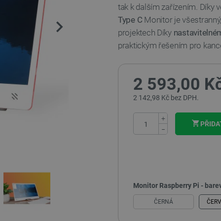
tak k dalším zařízením. Dík
Type C
Monitor je všestranný,
projektech Díky
nastavitelné
praktickým řešením pro kancel
2 593,00 K
2 142,98 Kč bez DPH.
+
PŘIDA
−
Monitor Raspberry Pi - bare
ČERNÁ
ČERV