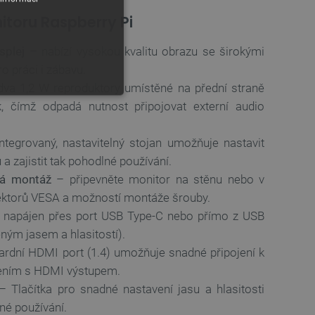
itoru Raspberry Pi
splej
– nabízí vysokou kvalitu obrazu se širokými
ro práci i zábavu.
dva 1,2 W reproduktory umístěné na přední straně
uk, čímž odpadá nutnost připojovat externí audio
ntegrovaný, nastavitelný stojan umožňuje nastavit
a zajistit tak pohodlné používání.
vá montáž
– připevněte monitor na stěnu nebo v
ektorů VESA a možností montáže šrouby.
y
 napájen přes port USB Type-C nebo přímo z USB
 Webové stránky nelze bez
eným jasem a hlasitostí).
ardní HDMI port (1.4) umožňuje snadné připojení k
zením s HDMI výstupem.
 Tlačítka pro snadné nastavení jasu a hlasitosti
ařízení, která mají přístup k
la uživatelskou zkušenost.
né používání.