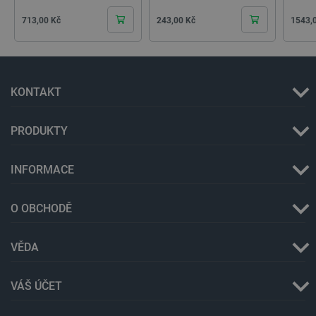
Cena
Cena
Cena
713,00 Kč
243,00 Kč
1543,
KONTAKT
critData
botland.cz
9 minut
PRODUKTY
51 sekund
INFORMACE
O OBCHODĚ
VĚDA
VÁŠ ÚČET
critAccountId
botland.cz
9 minut
52 sekund