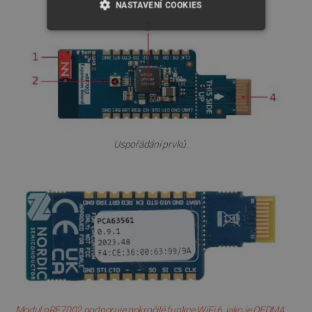
NASTAVENÍ COOKIES
NEZBYTNĚ NUTNÉ SOUBORY
VÝKONOVÉ SOUBORY
SOUBORY CÍLENÍ
FUNKČNÍ SOUBORY
Uspořádání prvků.
Nezbytně nutné soubory
Výkonové soubory
Soubory cílení
Funkční soubory
Nezbytně nutné soubory cookie umožňují základní
funkce webových stránek, jako je přihlášení
uživatele a správa účtu. Webové stránky nelze bez
nezbytně nutných souborů cookie správně
používat.
Modul nRF7002 podporuje pokročilé funkce WiFi 6, jako je OFDMA,
Poskytovatel
/