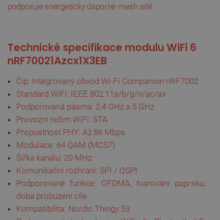
podporuje energeticky úsporné mesh sítě.
VISITOR_PRIVACY_METADATA
YouTube
5 měsíců
T
e
c
h
n
i
c
k
é
s
p
e
c
i
f
i
k
a
c
e
m
o
d
u
l
u
W
i
F
i
6
.youtube.com
4 týdny
n
R
F
7
0
0
2
1
A
z
c
x
1
X
3
E
B
Čip: Integrovaný obvod Wi-Fi Companion nRF7002
Standard WiFi: IEEE 802.11a/b/g/n/ac/ax
Podporovaná pásma: 2,4 GHz a 5 GHz
Provozní režim WiFi: STA
Propustnost PHY: Až 86 Mbps
Modulace: 64 QAM (MCS7)
Šířka kanálu: 20 MHz
Komunikační rozhraní: SPI / QSPI
Podporované funkce: OFDMA, tvarování paprsku,
doba probuzení cíle
Kompatibilita: Nordic Thingy:53