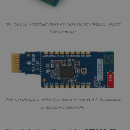
nRF7002-EB - Rozšiřující deska
WiFi
6 pro Nordic Thingy:53 - Nordic
Semiconductor.
Deska používá jako hostitelský procesor Thingy:53 SoC. Komunikace
probíhá přes rozhraní SPI.