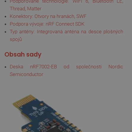
Podporované technologie: WiFi 6, Bluetooth LE,
PrestaShop-
.botland.cz
2 týdny 6
[abcdef0123456789]{32}
dní
Thread, Matter
Konektory: Otvory na hranách, SWF
Podpora vývoje: nRF Connect SDK
Typ antény: Integrovaná anténa na desce plošných
isListDisplay
botland.cz
Zavřením
spojů
prohlížeče
O
b
s
a
h
s
a
d
y
Deska nRF7002-EB od společnosti Nordic
critCartData
botland.cz
9 minut
54 sekund
Semiconductor
CookieScriptConsent
CookieScript
2 měsíce