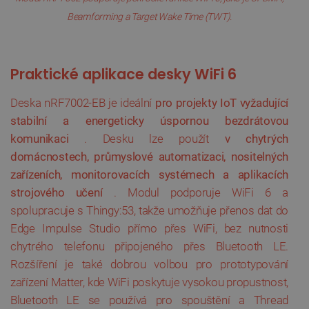
Název
Vyprší
Doména
Beamforming a Target Wake Time (TWT).
udid
.botland.cz
4 týdny 2
dny
P
r
a
k
t
i
c
k
é
a
p
l
i
k
a
c
e
d
e
s
k
y
W
i
F
i
6
Deska nRF7002-EB je ideální
pro projekty IoT vyžadující
stabilní a energeticky úspornou bezdrátovou
komunikaci
. Desku lze použít
v chytrých
domácnostech, průmyslové automatizaci, nositelných
__cf_bm
Cloudflare Inc.
29 minut
.heureka.group
58 sekund
zařízeních, monitorovacích systémech a aplikacích
strojového učení
. Modul podporuje WiFi 6 a
spolupracuje s Thingy:53, takže umožňuje přenos dat do
Edge Impulse Studio přímo přes WiFi, bez nutnosti
Zásadách ochrany soukromí Google
chytrého telefonu připojeného přes Bluetooth LE.
Rozšíření je také dobrou volbou pro prototypování
zařízení Matter, kde WiFi poskytuje vysokou propustnost,
_smvs
.botland.cz
59 minut
Bluetooth LE se používá pro spouštění a Thread
53 sekund