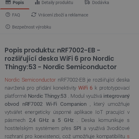
Popis
Detaily produktu
Dodávka
FAQ
Vrácení zboží a reklamace
Bezpečnost výrobku
Popis produktu: nRF7002-EB -
rozšiřující deska WiFi 6 pro Nordic
Thingy:53 - Nordic Semiconductor
Nordic Semiconductor
nRF7002-EB je rozšiřující deska
navržená pro přidání konektivity
WiFi 6
k prototypovací
platformě
Nordic Thingy:53
. Modul využívá
integrovaný
obvod nRF7002 Wi-Fi Companion
, který umožňuje
vytvářet energeticky úsporné aplikace IoT pracující v
pásmech
2,4 GHz a 5 GHz
. Deska komunikuje s
hostitelským systémem přes
SPI
a využívá 3vodičové
rozhraní pro koexistenci, což umožňuje kompatibilitu
s