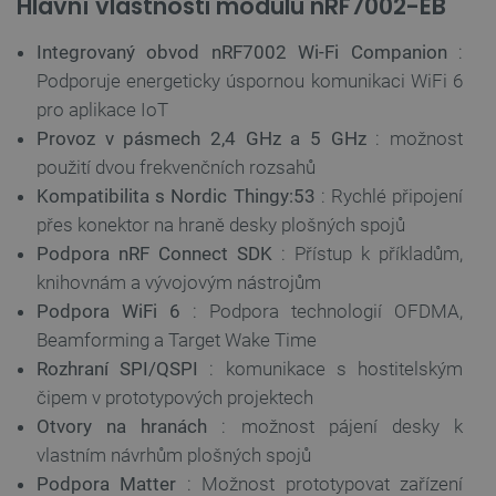
Hlavní vlastnosti modulu nRF7002-EB
Integrovaný obvod nRF7002 Wi-Fi Companion
:
Podporuje energeticky úspornou komunikaci WiFi 6
pro aplikace IoT
Provoz v pásmech 2,4 GHz a 5 GHz
: možnost
použití dvou frekvenčních rozsahů
Kompatibilita s Nordic Thingy:53
: Rychlé připojení
přes konektor na hraně desky plošných spojů
Podpora nRF Connect SDK
: Přístup k příkladům,
knihovnám a vývojovým nástrojům
Podpora WiFi 6
: Podpora technologií OFDMA,
Beamforming a Target Wake Time
Rozhraní SPI/QSPI
: komunikace s hostitelským
čipem v prototypových projektech
Otvory na hranách
: možnost pájení desky k
vlastním návrhům plošných spojů
Podpora Matter
: Možnost prototypovat zařízení