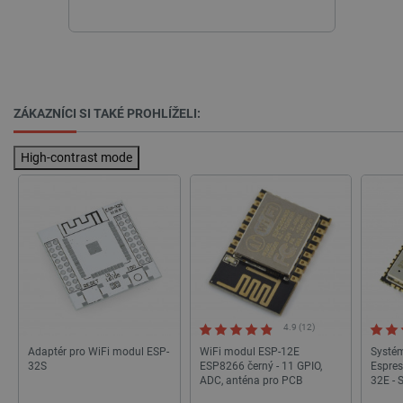
ZÁKAZNÍCI SI TAKÉ PROHLÍŽELI:
_lb_ccc
.botland.cz
1 rok
High-contrast mode
4.9 (12)
Adaptér pro WiFi modul ESP-
WiFi modul ESP-12E
Systém
32S
ESP8266 černý - 11 GPIO,
Espre
PHPSESSID
PHP.net
Zavřením
ADC, anténa pro PCB
32E - 
botland.cz
prohlížeče
Flash