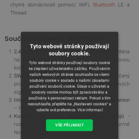
chytré domácnosti pomocí WiFi,
Bluetooth
LE a
Thread
Součásti na desce nRF7002-EB
Tyto webové stránky používají
2,4 GHz/5 GHz WiFi anténa
– integrovaná anténa
soubory cookie.
na desce plošných spojů umožňující bezdrátovou
Tyto webové stránky používají soubory cookie
komunikaci ve dvou frekvenčních pásmech
ke zlepšení uživatelského zážitku. Používáním
našich webových stránek souhlasíte se všemi
SWF port pro RF měření
- servisní konektor určený
soubory cookie v souladu s našimi zásadami
pro testování a měření parametrů rádiových
používání souborů cookie. Údaje o uživateli a
signálů
soubory cookie mohou být zpracovávány a
používány k personalizaci reklam. Pokud s tím
Integrovaný obvod nRF7002 Wi-Fi 6 Companion
nesouhlasíte, přejděte na „Nastavení cookies“ a
– hlavní čip zodpovědný za komunikaci WiFi 6
vyberte své preference.
Více informací
Konektor na hraně desky plošných spojů
-
rozhraní umožňující připojení desky k platformě
VŠE PŘIJMOUT
Nordic Thingy:53