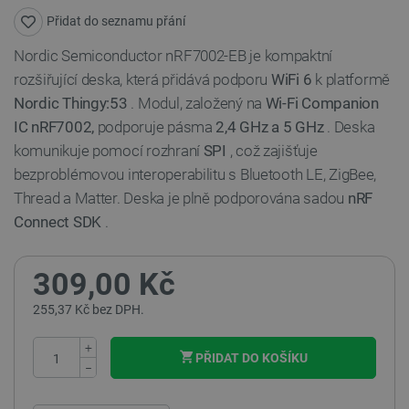
Přidat do seznamu přání
Nordic Semiconductor nRF7002-EB je kompaktní
rozšiřující deska, která přidává podporu
WiFi 6
k platformě
Nordic Thingy:53
. Modul, založený na
Wi-Fi Companion
IC nRF7002,
podporuje pásma
2,4 GHz a 5 GHz
. Deska
komunikuje pomocí rozhraní
SPI
, což zajišťuje
bezproblémovou interoperabilitu s Bluetooth LE, ZigBee,
Thread a Matter. Deska je plně podporována sadou
nRF
Connect SDK
.
309,00 Kč
255,37 Kč bez DPH.
+
PŘIDAT DO KOŠÍKU
−