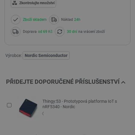
Zkontrolujte množství
Zboží skladem
Náklad
24h
Doprava
od 69 Kč
30 dní
na vrácení zboží
Výrobce:
Nordic Semiconductor
PŘIDEJTE DOPORUČENÉ PŘÍSLUŠENSTVÍ
Thingy:53 - Prototypová platforma IoT s
nRF5340 - Nordic