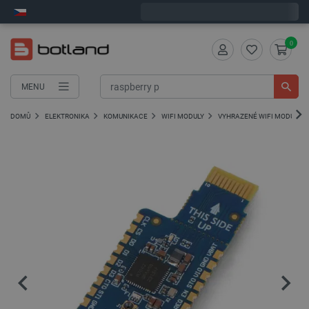
Objednejte do:
5
:
40
:
28
zašleme dnes - GLS!
0
MENU
DOMŮ
ELEKTRONIKA
KOMUNIKACE
WIFI MODULY
VYHRAZENÉ WIFI MODULY