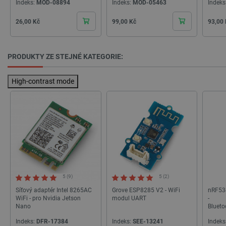
Indeks:
MOD-08894
Indeks:
MOD-05463
Indeks
Cena
Cena
Cena
26,00 Kč
99,00 Kč
93,00
PRODUKTY ZE STEJNÉ KATEGORIE:
High-contrast mode
5 (9)
5 (2)
_lb
.botland.cz
Zavřením
prohlížeče
Síťový adaptér Intel 8265AC
Grove ESP8285 V2 - WiFi
nRF534
WiFi - pro Nvidia Jetson
modul UART
-
Nano
Bluet
tter/N
Indeks:
DFR-17384
Indeks:
SEE-13241
Indeks
Semic