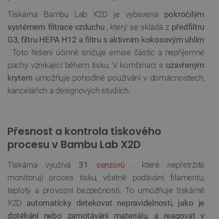
Tiskárna Bambu Lab X2D je vybavena
pokročilým
systémem filtrace vzduchu
, který se skládá z
předfiltru
G3, filtru HEPA H12 a filtru s aktivním kokosovým uhlím
. Toto řešení účinně snižuje emise částic a nepříjemné
pachy vznikající během tisku. V kombinaci s
uzavřeným
krytem
umožňuje pohodlné používání v domácnostech,
kancelářích a designových studiích.
Přesnost a kontrola tiskového
procesu v Bambu Lab X2D
Tiskárna využívá
31
senzorů
, které nepřetržitě
monitorují proces tisku, včetně podávání filamentu,
teploty a provozní bezpečnosti. To umožňuje tiskárně
X2D
automaticky detekovat nepravidelnosti, jako je
dotékání nebo zamotávání materiálu, a reagovat v