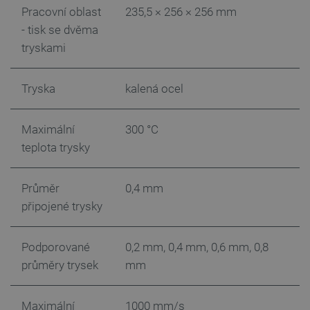
Pracovní oblast
235,5 × 256 × 256 mm
- tisk se dvěma
tryskami
critCartData
botland.cz
9 minut
54 sekund
Tryska
kalená ocel
Maximální
300 °C
teplota trysky
Průměr
0,4 mm
CookieScriptConsent
CookieScript
2 měsíce
připojené trysky
botland.cz
4 týdny
Podporované
0,2 mm, 0,4 mm, 0,6 mm, 0,8
průměry trysek
mm
Maximální
1000 mm/s