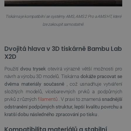
Tiskárna je kompatibilní se systémy AMS, AMS 2 Pro a AMS HT, které
lze zakoupit samostatně.
Dvojitá hlava v 3D tiskárně Bambu Lab
X2D
Použití
dvou trysek
otevírá výrazně větší možnosti pro
návrh a výrobu 3D modelů. Tiskárna
dokáže pracovat se
dvěma materiály současně
, což usnadňuje vytváření
složitých modelů, vícebarevných prvků a podpůrných
prvků z různých
filamentů
. V praxi to znamená
snadnější
odstranění podpůrných struktur, lepší kvalitu povrchu a
kratší dobu následného zpracování po tisku
.
Kompatibilita materiálů a stabilní