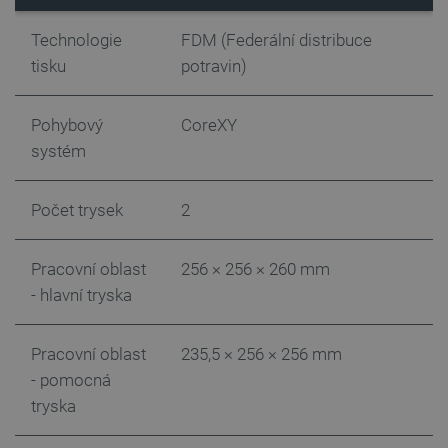
Technologie
FDM (Federální distribuce
tisku
potravin)
Pohybový
CoreXY
systém
Počet trysek
2
Pracovní oblast
256 × 256 × 260 mm
- hlavní tryska
PrestaShop-
.botland.cz
2 týdny 6
[abcdef0123456789]{32}
dní
Pracovní oblast
235,5 × 256 × 256 mm
- pomocná
tryska
isListDisplay
botland.cz
Zavřením
prohlížeče