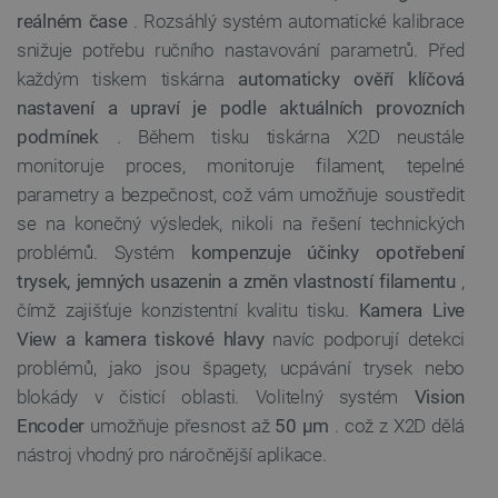
reálném čase
. Rozsáhlý systém automatické kalibrace
snižuje potřebu ručního nastavování parametrů. Před
každým tiskem tiskárna
automaticky ověří klíčová
nastavení a upraví je podle aktuálních provozních
podmínek
. Během tisku tiskárna X2D neustále
monitoruje proces, monitoruje filament, tepelné
parametry a bezpečnost, což vám umožňuje soustředit
se na konečný výsledek, nikoli na řešení technických
problémů. Systém
kompenzuje účinky opotřebení
trysek, jemných usazenin a změn vlastností filamentu
,
čímž zajišťuje konzistentní kvalitu tisku.
Kamera Live
View a kamera tiskové hlavy
navíc podporují detekci
problémů, jako jsou špagety, ucpávání trysek nebo
blokády v čisticí oblasti. Volitelný systém
Vision
Encoder
umožňuje přesnost až
50 µm
. což z X2D dělá
nástroj vhodný pro náročnější aplikace.