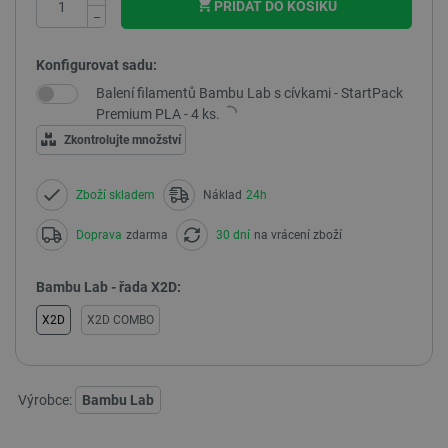
PŘIDAT DO KOŠÍKU
−
Konfigurovat sadu:
Balení filamentů Bambu Lab s cívkami - StartPack
Premium PLA - 4 ks.
Zkontrolujte množství
Zboží skladem
Náklad
24h
Doprava
zdarma
30 dní
na vrácení zboží
Bambu Lab - řada X2D:
X2D
X2D COMBO
Výrobce:
Bambu Lab