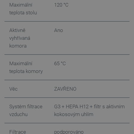
_lb_ccc
.botland.cz
1 rok
Maximální
120 °C
teplota stolu
Aktivně
Ano
vyhřívaná
komora
Maximální
65 °C
teplota komory
PHPSESSID
PHP.net
Zavřením
botland.cz
prohlížeče
Věc
ZAVŘENO
Systém filtrace
G3 + HEPA H12 + filtr s aktivním
vzduchu
kokosovým uhlím
Filtrace
podporováno