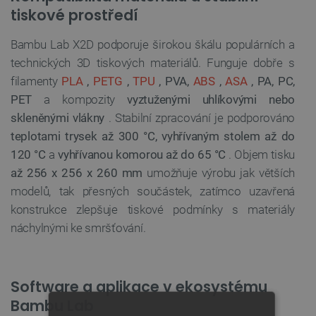
tiskové prostředí
Bambu Lab X2D podporuje širokou škálu populárních a
technických 3D tiskových materiálů. Funguje dobře s
filamenty
PLA
,
PETG
,
TPU
, PVA,
ABS
,
ASA
, PA, PC,
PET
a kompozity
vyztuženými uhlíkovými nebo
skleněnými vlákny
. Stabilní zpracování je podporováno
teplotami trysek až 300 °C, vyhřívaným stolem až do
120 °C
a
vyhřívanou komorou až do 65 °C
. Objem tisku
až 256 x 256 x 260 mm
umožňuje výrobu jak větších
modelů, tak přesných součástek, zatímco uzavřená
konstrukce zlepšuje tiskové podmínky s materiály
náchylnými ke smršťování.
Software a aplikace v ekosystému
Bambu Lab