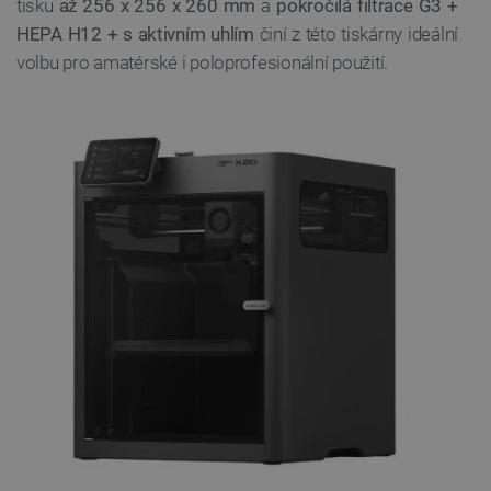
tisku
až 256 x 256 x 260 mm
a
pokročilá filtrace G3 +
HEPA H12 + s aktivním uhlím
činí z této tiskárny ideální
volbu pro amatérské i poloprofesionální použití.