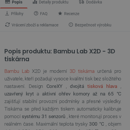
Popis
Detaily produktu
Dodávka
Přílohy
FAQ
Recenze
Vrácení zboží a reklamace
Bezpečnost výrobku
Popis produktu: Bambu Lab X2D - 3D
tiskárna
Bambu Lab
X2D je moderní
3D tiskárna
určená pro
uživatele, kteří požadují vysoce kvalitní tisk bez složitého
nastavení. Design
CoreXY
,
dvojitá
tisková hlava
,
uzavřený kryt
a
aktivní ohřev komory až na 65 °C
zajišťují stabilní provozní podmínky a přesné výsledky.
Tiskárna se před každým tiskem automaticky kalibruje
pomocí
systému 31 senzorů
, které monitorují proces v
reálném čase. Maximální teplota trysky
300 °C
, objem