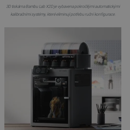
3D tiskárna Bambu Lab X2D je vybavena pokročilými automatickými
kalibračními systémy, které eliminují potřebu ruční konfigurace.