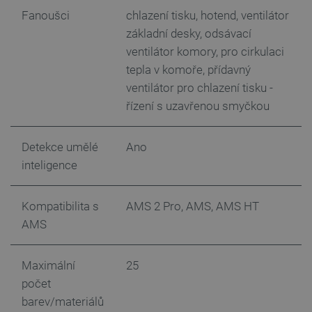
Fanoušci
chlazení tisku, hotend, ventilátor
critData
botland.cz
9 minut
51 sekund
základní desky, odsávací
ventilátor komory, pro cirkulaci
tepla v komoře, přídavný
ventilátor pro chlazení tisku -
řízení s uzavřenou smyčkou
Detekce umělé
Ano
inteligence
critAccountId
botland.cz
9 minut
52 sekund
Kompatibilita s
AMS 2 Pro, AMS, AMS HT
AMS
Maximální
25
počet
barev/materiálů