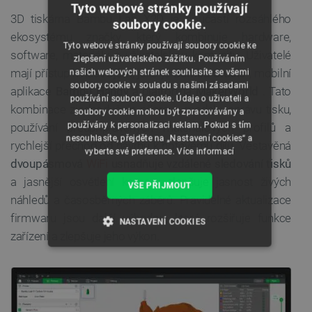
Tyto webové stránky používají
3D tiskárna Bambu Lab X2D je součástí rozsáhlého
soubory cookie.
ekosystému značky, který kombinuje hardware,
Tyto webové stránky používají soubory cookie ke
software, materiály a uživatelskou komunitu. Uživatelé
zlepšení uživatelského zážitku. Používáním
mají přístup k nástrojům, jako je
Bambu Studio
, mobilní
našich webových stránek souhlasíte se všemi
soubory cookie v souladu s našimi zásadami
aplikace
Bambu Handy
a platforma
MakerWorld
. Tato
používání souborů cookie. Údaje o uživateli a
kombinace zjednodušuje přípravu modelu, správu tisku,
soubory cookie mohou být zpracovávány a
používány k personalizaci reklam. Pokud s tím
používání předpřipravených materiálových profilů a
nesouhlasíte, přejděte na „Nastavení cookies“ a
rychlejší přechod od návrhu k hotovému dílu. Vestavěná
vyberte své preference.
Více informací
dvoupásmová
WiFi
usnadňuje vzdálené sledování tisků
a jasnější osvětlení komory zlepšuje jasnost živých
VŠE PŘIJMOUT
náhledů a časosběrných záběrů. Pravidelné aktualizace
firmwaru jsou další výhodou, která rozšiřuje funkce
NASTAVENÍ COOKIES
zařízení a zlepšuje jeho výkon.
NEZBYTNĚ NUTNÉ SOUBORY
VÝKONOVÉ SOUBORY