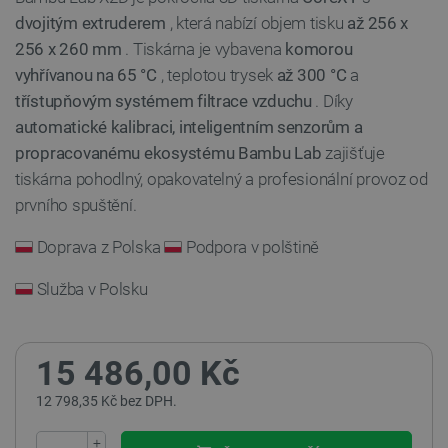
dvojitým extruderem
, která nabízí objem tisku
až 256 x
256 x 260 mm
. Tiskárna je vybavena
komorou
vyhřívanou na 65 °C
, teplotou trysek
až 300 °C
a
třístupňovým systémem filtrace vzduchu
. Díky
automatické kalibraci, inteligentním senzorům a
propracovanému ekosystému Bambu Lab
zajišťuje
tiskárna pohodlný, opakovatelný a profesionální provoz od
prvního spuštění.
Doprava z Polska
Podpora v polštině
Služba v Polsku
15 486,00 Kč
12 798,35 Kč bez DPH.
+