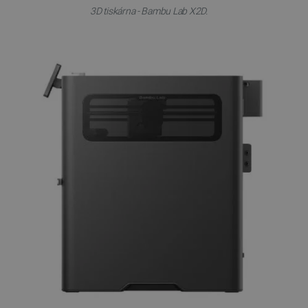
3D tiskárna - Bambu Lab X2D.