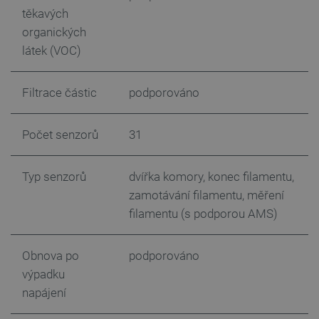
těkavých
organických
látek (VOC)
Filtrace částic
podporováno
Počet senzorů
31
_lb
.botland.cz
Zavřením
prohlížeče
Typ senzorů
dvířka komory, konec filamentu,
zamotávání filamentu, měření
filamentu (s podporou AMS)
Obnova po
podporováno
výpadku
napájení