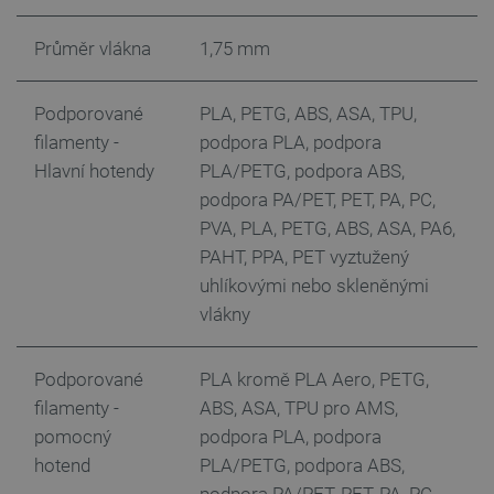
Průměr vlákna
1,75 mm
Storage declaration
Podporované
PLA, PETG, ABS, ASA, TPU,
Storage
Název
Popis
filamenty -
podpora PLA, podpora
type
Hlavní hotendy
PLA/PETG, podpora ABS,
cartSkuToUrl
Místní
úložiště
podpora PA/PET, PET, PA, PC,
_gcl_ls
Místní
PVA, PLA, PETG, ABS, ASA, PA6,
úložiště
PAHT, PPA, PET vyztužený
luigis.env.v2.159265-
Úložiště
uhlíkovými nebo skleněnými
245523
relace
vlákny
lbx_ac_easystorage
Úložiště
relace
_cltk
Úložiště
Podporované
PLA kromě PLA Aero, PETG,
relace
filamenty -
ABS, ASA, TPU pro AMS,
szn:idnts:cch
Místní
úložiště
pomocný
podpora PLA, podpora
sid
Místní
hotend
PLA/PETG, podpora ABS,
úložiště
podpora PA/PET, PET, PA, PC,