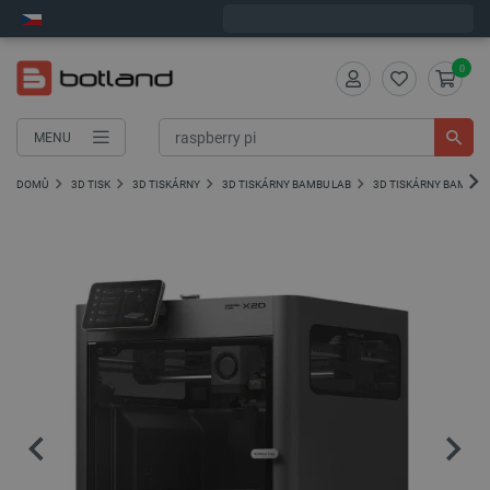
Objednejte do:
2
:
56
:
36
zašleme dnes - GLS!
0
MENU
DOMŮ
3D TISK
3D TISKÁRNY
3D TISKÁRNY BAMBU LAB
3D TISKÁRNY BAMBU L