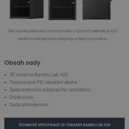
__cf_bm
Cloudflare Inc.
29 minut
.heureka.group
58 sekund
Díky vysoké přesnosti a možnosti tisku z různých materiálů je X2D
ideálním nástrojem pro designéry, inženýry a výrobce.
Zásadách
ochrany soukromí Google
Obsah sady
3D tiskárna Bambu Lab X2D
_smvs
.botland.cz
59 minut
Texturovaná PEI stavební deska
53 sekund
Sada externího odsávacího ventilátoru
Držák cívky
Sada příslušenství
VISITOR_PRIVACY_METADATA
YouTube
5 měsíců
.youtube.com
4 týdny
TECHNICKÉ SPECIFIKACE 3D TISKÁRNY BAMBU LAB X2D