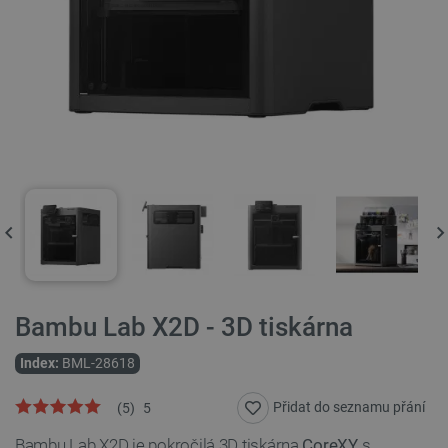
Bambu Lab X2D - 3D tiskárna
Index:
BML-28618
Přidat do seznamu přání
(
5
)
5
Bambu Lab X2D je pokročilá 3D tiskárna
CoreXY
s