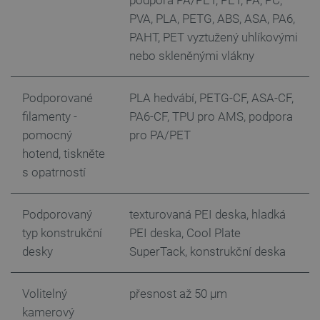
_smvc
Místní
PVA, PLA, PETG, ABS, ASA, PA6,
úložiště
PAHT, PET vyztužený uhlíkovými
nebo skleněnými vlákny
Poskytovatel
/
Název
Doména
Podporované
PLA hedvábí, PETG-CF, ASA-CF,
Poskytovatel
Název
Vyprší
Popis
filamenty -
PA6-CF, TPU pro AMS, podpora
smvr
.botland.cz
/
Doména
Poskytovatel
/
pomocný
pro PA/PET
Název
Vyprší
Popis
_gat
Google LLC
59
Tento náze
Doména
.botland.cz
sekund
souboru co
hotend, tiskněte
je spojen s
MR
Microsoft
1 týden
Toto je sou
Google
s opatrností
Corporation
cookie prvn
Universal
.c.clarity.ms
strany
Analytics, 
společnosti
dokument
Microsoft 
se používá
který použí
Podporovaný
texturovaná PEI deska, hladká
omezení
měření použ
LaVisitorId_Ym90bGFuZC5sYWRlc2suY29tLw
.botland.cz
rychlosti
typ konstrukční
PEI deska, Cool Plate
webu pro in
požadavků 
analýzu.
omezuje
desky
SuperTack, konstrukční deska
shromažďo
IDE
Google LLC
1 rok
Tento soub
údajů na
.doubleclick.net
cookie nast
webech s
společnost
vysokou
Volitelný
přesnost až 50 μm
Doubleclick
návštěvnos
provádí inf
kamerový
o tom, jak
_gat_gtag_UA_19768503_11
.botland.cz
59
Tento soub