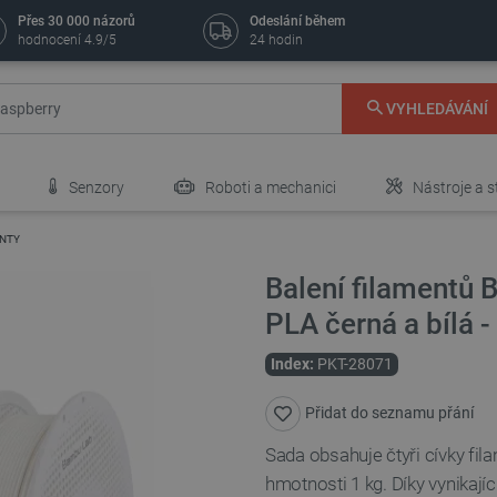
Přes 30 000 názorů
Odeslání během
hodnocení 4.9/5
24 hodin
VYHLEDÁVÁNÍ
Senzory
Roboti a mechanici
Nástroje a s
ENTY
Balení filamentů 
PLA černá a bílá - 
Index:
PKT-28071
Přidat do seznamu přání
Sada obsahuje čtyři cívky fil
hmotnosti 1 kg. Díky vynikajíc