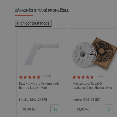
ZÁKAZNÍCI SI TAKÉ PROHLÍŽELI:
Nezbytně nutné soubory cooki
nezbytně nutných souborů coo
High-contrast mode
Název
udid
__cf_bm
_smvs
VISITOR_PRIVACY_METAD
4.9 (7)
4.8 (4)
Zásadách ochrany soukrom
Držák cívky pro tiskárny řady
Masterspool Rosa3D -
Bambu Lab A1 Mini
opakovaně použitelná cívka
PrestaShop-
[abcdef0123456789]{32}
Indeks:
BML-24675
Indeks:
ROS-25157
isListDisplay
Cena
Cena
99,00 Kč
82,00 Kč
critCartData