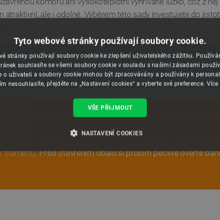
avřenou komoru ani vysokoteplotní vyhřívané lůžko, což z něj či
 atraktivní, ale i odolné. Výběrem této sady investujete do jisto
sku.
Tyto webové stránky používají soubory cookie.
é stránky používají soubory cookie ke zlepšení uživatelského zážitku. Použív
ené jako součást balíčků jsou na prodejních dokladech (faktura
ránek souhlasíte se všemi soubory cookie v souladu s našimi zásadami použí
é položky.
e o uživateli a soubory cookie mohou být zpracovávány a používány k personal
ím nesouhlasíte, přejděte na „Nastavení cookies“ a vyberte své preference.
Více
VŠE PŘIJMOUT
 hygroskopické (absorbují vlhkost), takže porušení vzduchotě
kvalitu a hodnotu produktu. Pokud tedy vrátíte nerozbalené zboží
NASTAVENÍ COOKIES
 snížena.
Výjimkou jsou vrácení zboží v důsledku výrobních vad
ý filament).
Před otevřením obalu si prosím pečlivě ověřte barv
É SOUBORY
VÝKONOVÉ SOUBORY
SOUBORY CÍLENÍ
RY