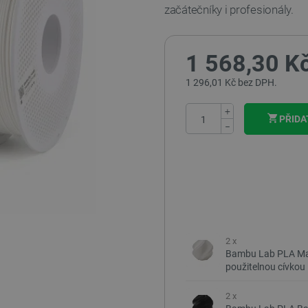
začátečníky i profesionály.
1 568,30 K
1 296,01 Kč bez DPH.
+
PŘIDA
−
2 x
Bambu Lab PLA Mat
použitelnou cívkou 
2 x