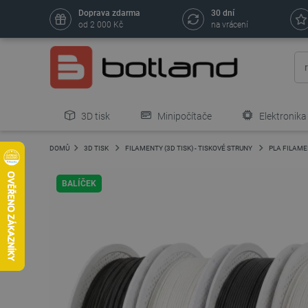
Doprava zdarma
30 dní
od 2 000 Kč
na vrácení
3D tisk
Minipočítače
Elektronika
DOMŮ
3D TISK
FILAMENTY (3D TISK) - TISKOVÉ STRUNY
PLA FILAM
BALÍČEK