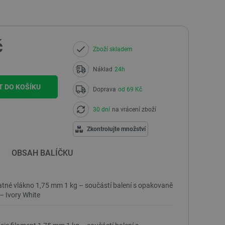
č
Zboží skladem
Náklad
24h
T DO KOŠÍKU
Doprava
od 69 Kč
30 dní
na vrácení zboží
Zkontrolujte množství
OBSAH BALÍČKU
né vlákno 1,75 mm 1 kg – součástí balení s opakovaně
– Ivory White