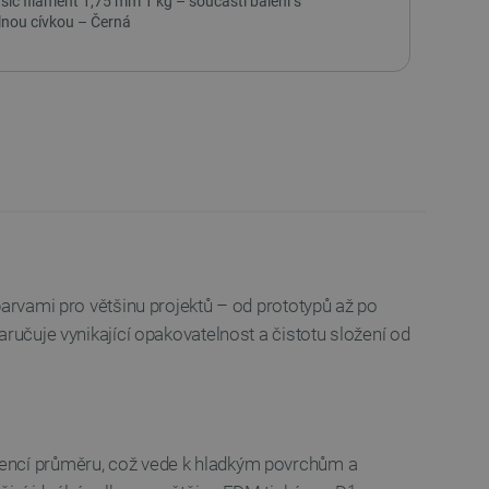
c filament 1,75 mm 1 kg – součástí balení s
nou cívkou – Černá
barvami pro většinu projektů – od prototypů až po
aručuje vynikající opakovatelnost a čistotu složení od
stencí průměru, což vede k hladkým povrchům a