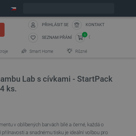
Expedujeme v pátek
PŘIHLÁSIT SE
KONTAKT
0
SEZNAM PŘÁNÍ
troje
Smart Home
Různé
Bambu Lab s cívkami - StartPack
4 ks.
amentu v oblíbených barvách bílé a černé, každá o
í přilnavosti a snadnému tisku je ideální volbou pro