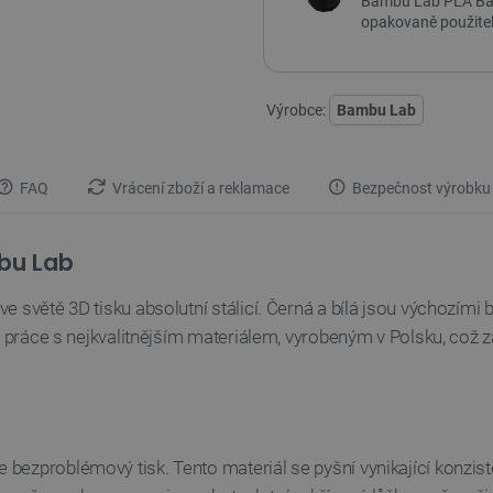
Bambu Lab PLA Basi
opakovaně použitel
Výrobce:
Bambu Lab
FAQ
Vrácení zboží a reklamace
Bezpečnost výrobku
bu Lab
 světě 3D tisku absolutní stálicí. Černá a bílá jsou výchozími 
u práce s nejkvalitnějším materiálem, vyrobeným v Polsku, což z
 bezproblémový tisk. Tento materiál se pyšní vynikající konzi