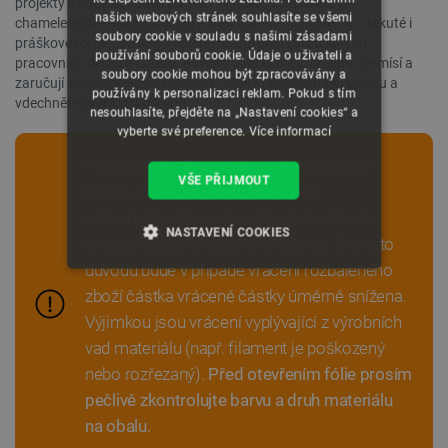
projekty s epoxidovou pryskyřicí. Najdete v ní perleťové,
našich webových stránek souhlasíte se všemi
chameleonové, fluorescenční a transparentní pigmenty v tekuté i
soubory cookie v souladu s našimi zásadami
práškové formě. Je to kompletní řešení pro tvorbu šperků,
používání souborů cookie. Údaje o uživateli a
pracovních desek a ozdob. Barviva jsou účinná, snadno se mísí a
soubory cookie mohou být zpracovávány a
zaručují velkolepé vizuální efekty. Zvolte profesionální kvalitu a
používány k personalizaci reklam. Pokud s tím
vdechněte svým vizím život!
nesouhlasíte, přejděte na „Nastavení cookies“ a
vyberte své preference.
Více informací
Filamenty mají hygroskopické vlastnosti
VŠE PŘIJMOUT
(pohlcují vlhkost), proto porušení
vzduchotěsného vakuového balení trvale
NASTAVENÍ COOKIES
snižuje kvalitu a hodnotu produktu. Z tohoto
důvodu bude v případě vrácení rozbaleného
NEZBYTNĚ NUTNÉ SOUBORY
zboží částka vrácené částky úměrně snížena.
Výjimkou jsou vrácení vyplývající z výrobních
VÝKONOVÉ SOUBORY
vad materiálu (např. filament je poškozený
nebo rozřezaný).
Před otevřením fólie prosím
SOUBORY CÍLENÍ
pečlivě zkontrolujte barvu a druh materiálu
FUNKČNÍ SOUBORY
na obalu.