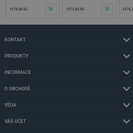
Cena
Cena
Cena
1578,68 Kč
1573,60 Kč
3378,
KONTAKT
PRODUKTY
PrestaShop-
.botland.cz
2 týdny 6
INFORMACE
[abcdef0123456789]{32}
dní
O OBCHODĚ
isListDisplay
botland.cz
Zavřením
VĚDA
prohlížeče
VÁŠ ÚČET