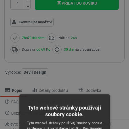
PŘIDAT DO KOŠÍKU
−
Zkontrolujte množství
Zboží skladem
Náklad
24h
Doprava
od 69 Kč
30 dní
na vrácení zboží
Výrobce:
Devil Design
Popis
Detaily produktu
Dodávka
FAQ
Vrácení zboží a reklamace
Tyto webové stránky používají
Bezpečnost výrobku
soubory cookie.
Tyto webové stránky používají soubory cookie
Objevte sadu barviv Royal Resin, která je ideální pro kreativní
ke zlepšení uživatelského zážitku. Používáním