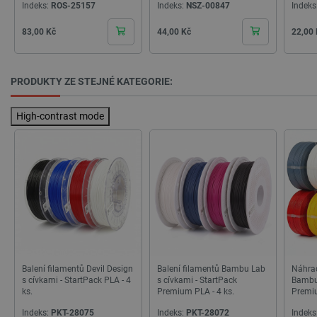
__cf_bm
Cloudflare Inc.
29 minut
Indeks:
ROS-25157
Indeks:
NSZ-00847
Indeks
.heureka.group
58 sekund
Cena
Cena
Cena
83,00 Kč
44,00 Kč
22,00
PRODUKTY ZE STEJNÉ KATEGORIE:
Zásadách ochrany soukromí Google
High-contrast mode
_smvs
.botland.cz
59 minut
53 sekund
VISITOR_PRIVACY_METADATA
YouTube
5 měsíců
.youtube.com
4 týdny
Balení filamentů Devil Design
Balení filamentů Bambu Lab
Náhrad
s cívkami - StartPack PLA - 4
s cívkami - StartPack
Bambu
ks.
Premium PLA - 4 ks.
Premiu
Indeks:
PKT-28075
Indeks:
PKT-28072
Indeks