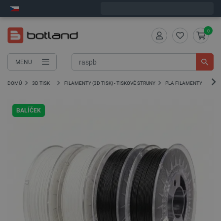
Objednejte do:
7
:
37
:
48
zašleme dnes - GLS!
0
MENU
DOMŮ
3D TISK
FILAMENTY (3D TISK) - TISKOVÉ STRUNY
PLA FILAMENTY
BALÍČEK