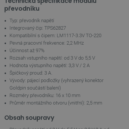
Technická specifikace modulu
převodníku
Typ: převodník napětí
Integrovaný čip: TPS62827
__cf_bm
Cloudflare Inc.
29 minut
.heureka.group
58 sekund
Kompatibilní s čipem: LM1117-3.3V TO-220
Pevná pracovní frekvence: 2,2 MHz
Účinnost až 97%
Rozsah vstupního napětí: od 3 V do 5,5 V
Zásadách ochrany soukromí Google
Hodnota výstupního napětí: 3,3 V / 2 A
Špičkový proud: 3 A.
Vývody: pájecí podložky (vyhrazený konektor
_smvs
.botland.cz
59 minut
Goldpin součástí balení)
53 sekund
Rozměry převodníku: 16 x 10 mm
Průměr montážního otvoru (vnitřní): 2,5 mm
Obsah soupravy
VISITOR_PRIVACY_METADATA
YouTube
5 měsíců
.youtube.com
4 týdny