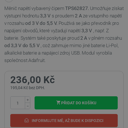
Měnič napětí vybavený čipem
TPS62827.
Umožňuje získat
výstupní hodnotu
3,3 V
s proudem
2 A
ze vstupního napětí
v rozsahu
od 3 V do
5,5 V.
Používá se jako převodník pro
napájení obvodů, které vyžadují napětí
3,3 V
, např. Z
baterie. Systém také poskytuje proud
2 A
v plném rozsahu
od 3,3 V do 5,5 V
, což zahrnuje mimo jiné baterie Li-Pol,
alkalické baterie a napájecí zdroj USB. Modul vyrobila
společnost Adafruit.
236,00 Kč
195,04 Kč bez DPH.
+
PŘIDAT DO KOŠÍKU
−
INFORMUJTE MĚ, AŽ BUDE K DISPOZICI