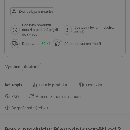
Zkontrolujte množství
Dodávka produktu
Dostępný během několika
dorazila, probíhá přijetí
i
dní
do skladu
Doprava
od 69 Kč
30 dní
na vrácení zboží
Výrobce:
Adafruit
Popis
Detaily produktu
Dodávka
FAQ
Vrácení zboží a reklamace
Bezpečnost výrobku
Popis produktu: Převodník napětí od 3