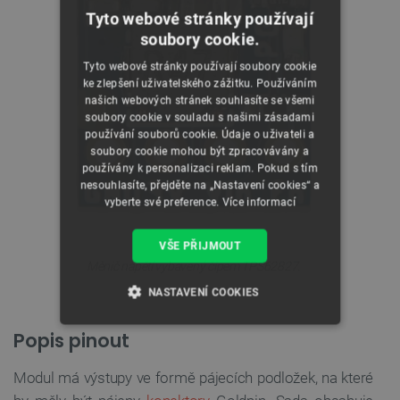
Tyto webové stránky používají
soubory cookie.
Tyto webové stránky používají soubory cookie
ke zlepšení uživatelského zážitku. Používáním
našich webových stránek souhlasíte se všemi
soubory cookie v souladu s našimi zásadami
používání souborů cookie. Údaje o uživateli a
soubory cookie mohou být zpracovávány a
používány k personalizaci reklam. Pokud s tím
nesouhlasíte, přejděte na „Nastavení cookies“ a
vyberte své preference.
Více informací
VŠE PŘIJMOUT
Měnič napětí vybavený čipem TPS62827.
NASTAVENÍ COOKIES
NEZBYTNĚ NUTNÉ SOUBORY
Popis pinout
VÝKONOVÉ SOUBORY
Modul má výstupy ve formě pájecích podložek, na které