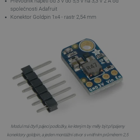
Převodník napětí od 3 V do 5,5 V na 3,3 V 2 A od
společnosti Adafruit
Konektor Goldpin 1x4 - rastr 2,54 mm
PrestaShop-
.botland.cz
2 týdny 6
[abcdef0123456789]{32}
dní
Modul má čtyři pájecí podložky, ke kterým by měly být připájeny
konektory goldpin, a jeden montážní otvor s vnitřním průměrem 2,5
isListDisplay
botland.cz
Zavřením