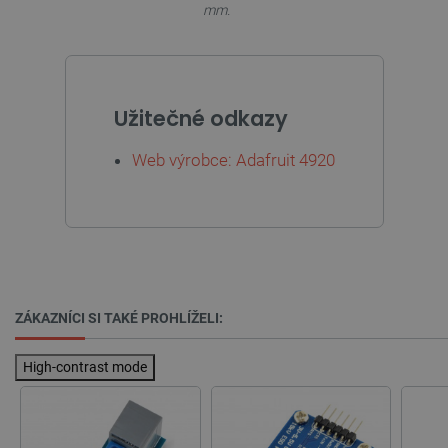
prohlížeče
mm.
critCartData
botland.cz
9 minut
Užitečné odkazy
54 sekund
Web výrobce: Adafruit 4920
CookieScriptConsent
CookieScript
2 měsíce
ZÁKAZNÍCI SI TAKÉ PROHLÍŽELI:
botland.cz
4 týdny
High-contrast mode