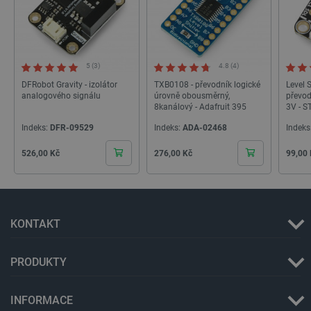
_lb_ccc
.botland.cz
1 rok
5 (3)
4.8 (4)
DFRobot Gravity - izolátor
TXB0108 - převodník logické
Level S
analogového signálu
úrovně obousměrný,
převod
8kanálový - Adafruit 395
3V - S
Adafru
Indeks:
DFR-09529
Indeks:
ADA-02468
Indeks
Cena
Cena
Cena
526,00 Kč
276,00 Kč
99,00
PHPSESSID
PHP.net
Zavřením
botland.cz
prohlížeče
KONTAKT
PRODUKTY
INFORMACE