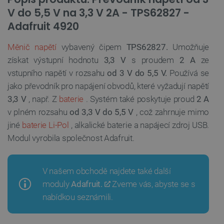
V do 5,5 V na 3,3 V 2A - TPS62827 -
Adafruit 4920
Měnič napětí
vybavený čipem
TPS62827.
Umožňuje
získat výstupní hodnotu
3,3 V
s proudem
2 A
ze
vstupního napětí v rozsahu
od 3 V do
5,5 V.
Používá se
jako převodník pro napájení obvodů, které vyžadují napětí
3,3 V
, např. Z
baterie
. Systém také poskytuje proud
2 A
v plném rozsahu
od 3,3 V do 5,5 V
, což zahrnuje mimo
jiné
baterie Li-Pol
, alkalické baterie a napájecí zdroj USB.
Modul vyrobila společnost Adafruit.
V našem obchodě najdete také další
moduly
Adafruit.
Zveme vás, abyste se s
nabídkou seznámili.