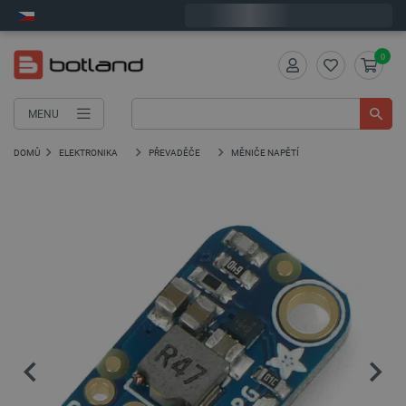
Objednejte do:
7
:
48
:
42
zašleme dnes - GLS!
0
MENU
DOMŮ
ELEKTRONIKA
PŘEVADĚČE
MĚNIČE NAPĚTÍ