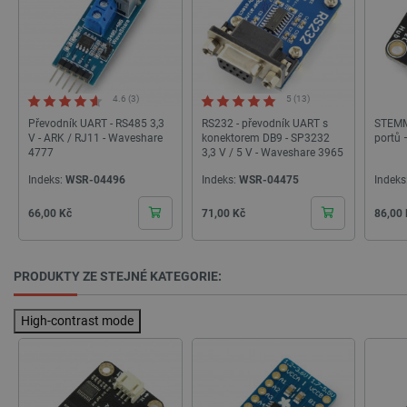
__cf_bm
Cloudflare Inc.
29 minut
.bambulab.com
54 sekund
4.6 (3)
5 (13)
Převodník UART - RS485 3,3
RS232 - převodník UART s
STEMM
V - ARK / RJ11 - Waveshare
konektorem DB9 - SP3232
portů 
4777
3,3 V / 5 V - Waveshare 3965
Indeks:
WSR-04496
Indeks:
WSR-04475
Indeks
Cena
Cena
Cena
66,00 Kč
71,00 Kč
86,00
__cf_bm
Cloudflare Inc.
29 minut
.webshopapp.com
56 sekund
PRODUKTY ZE STEJNÉ KATEGORIE:
High-contrast mode