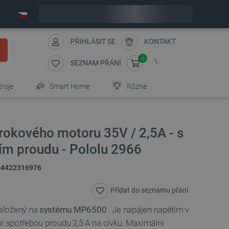
Expedujeme v pondělí
PŘIHLÁSIT SE
KONTAKT
0
SEZNAM PŘÁNÍ
troje
Smart Home
Různé
rokového motoru 35V / 2,5A - s
ím proudu - Pololu 2966
04422316976
Přidat do seznamu přání
aložený na
systému MP6500
. Je napájen napětím v
ní spotřebou proudu 2,5 A na cívku. Maximální