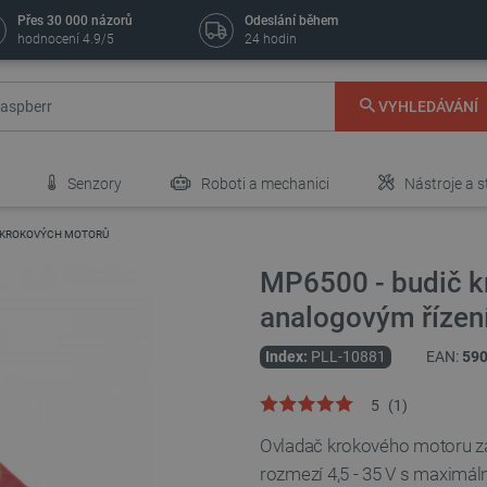
Přes 30 000 názorů
Odeslání během
hodnocení 4.9/5
24 hodin
VYHLEDÁVÁNÍ
Senzory
Roboti a mechanici
Nástroje a s
 KROKOVÝCH MOTORŮ
MP6500 - budič k
analogovým řízen
Index:
PLL-10881
EAN:
59
5
(
1
)
Ovladač krokového motoru z
rozmezí 4,5 - 35 V s maximál