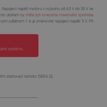
idmi a roboty. To je pro web
 používání jejich webových
k. Napájecí napětí motoru v rozsahu od 4,5 V do 35 V se
ímto účelem
by měla být omezena maximální spotřeba
é relace napříč požadavky
ým odběrem 1 A je jmenovité napájecí napětí 5 V. Při
živatele a volby soukromí
 o souhlasu návštěvníka s
ením, které zajistí, že
spektovány.
 založeného na enginu
ození systému.
referencí, jak se produkty
 aby se obsah nákupního
bchodu nebo při opuštění
řní stahovací rezistor (500 k
Ω).
pt.com k zapamatování
ů. Je nutné, aby banner
idmi a roboty. To je pro web
 používání jejich webových
idmi a roboty. To je pro web