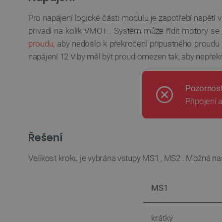
__cf_bm
Pro napájení logické části modulu je zapotřebí napětí v
přivádí na kolík
VMOT
.
Systém může řídit motory se 
_smvs
proudu,
aby nedošlo k překročení přípustného proudu 
VISITOR_PRIVACY_METAD
napájení 12 V by měl být proud omezen tak, aby nepřekr
Zásadách ochrany soukrom
Pozornost
PrestaShop-
[abcdef0123456789]{32}
Připojení 
isListDisplay
critCartData
Řešení
Velikost kroku je vybrána vstupy
MS1
,
MS2
. Možná nas
CookieScriptConsent
MS1
__cf_bm
__cf_bm
krátký