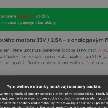
má pájené
konektory
goldpin.
také
verzi s pájenými konektory
.
ového motoru 35V / 2,5A - s analogovým ř
řízení,
které umožňuje generovat logické stavy,
např.
A
rdu
 Chcete-li motor otočit o jeden krok, zadejte na pin STEP (vys
ý stav - opačný). Řadič má také možnost zvolit
rozlišení
provozu
Tyto webové stránky používají soubory cookie.
é stránky používají soubory cookie ke zlepšení uživatelského zážitku. Použív
ránek souhlasíte se všemi soubory cookie v souladu s našimi zásadami použí
e o uživateli a soubory cookie mohou být zpracovávány a používány k personal
ím nesouhlasíte, přejděte na „Nastavení cookies“ a vyberte své preference.
Více