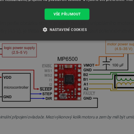
VŠE PŘIJMOUT
stém podle obrázku níže. V případě ovládání unipolárního motor
NASTAVENÍ COOKIES
ky (4,5 V), je třeba
aktuální limit
ručně nastavit potenciometrem
É SOUBORY
VÝKONOVÉ SOUBORY
SOUBORY CÍLENÍ
RY
Nezbytně nutné soubory
Výkonové soubory
Soubory cílení
Funkční soubor
e umožňují základní funkce webových stránek, jako je přihlášení uživatele a správa účtu.
kie správně používat.
Poskytovatel
/
Vyprší
Popis
Doména
mální připojení ovladače. Mezi výkonový kolík motoru a zem by měl být umí
.botland.cz
4 týdny 2
Tento cookie se používá k jedinečné identifikaci z
dny
webové stránce, aby sledovala používání a zlepši