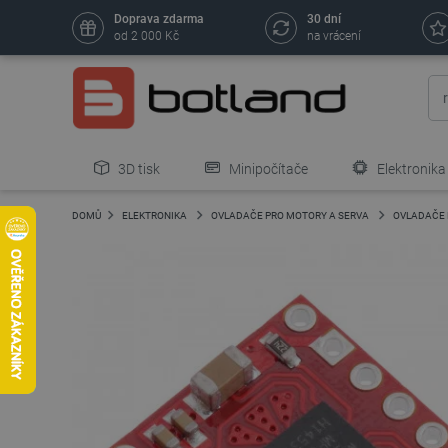
Doprava zdarma
30 dní
od 2 000 Kč
na vrácení
3D tisk
Minipočítače
Elektronika
DOMŮ
ELEKTRONIKA
OVLADAČE PRO MOTORY A SERVA
OVLADAČE