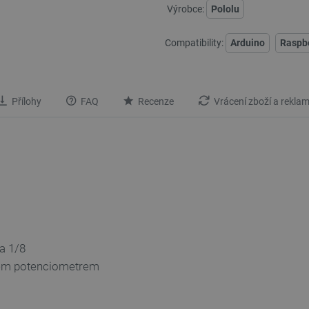
Výrobce:
Pololu
Compatibility:
Arduino
Raspbe
Přílohy
FAQ
Recenze
Vrácení zboží a rekla
 a 1/8
em potenciometrem