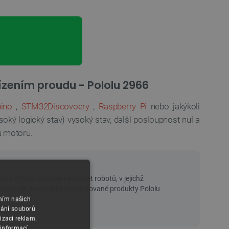
ízením proudu - Pololu 2966
ino
,
STM32Discovoery
,
Raspberry Pi
nebo jakýkoli
oký logický stav) vysoký stav, další posloupnost nul a
 motoru.
áním našich
vání souborů
izaci reklam.
 informací