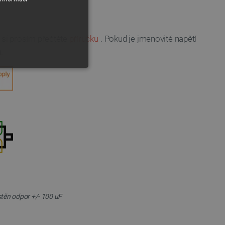
u si prosím přečtěte
příručku
. Pokud je jmenovité napětí
.
y
 Webové stránky nelze bez
stěn odpor +/- 100 uF
ařízení, která mají přístup k
la uživatelskou zkušenost.