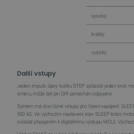
_lb_ccc
vysoký
krátký
PHPSESSID
vysoký
_lb
Další vstupy
critData
Jeden impuls daný kolíku STEP způsobí jeden krok mo
směru, může být pin DIR ponechán odpojený.
critAccountId
Systém má dva různé vstupy pro řízení napájení: SLEEP
Storage declaration
500 kΩ. Ve výchozím nastavení stav SLEEP brání motoru 
ovládat připojením k digitálnímu výstupu MCU). Výchozí s
Název
cartSkuToUrl