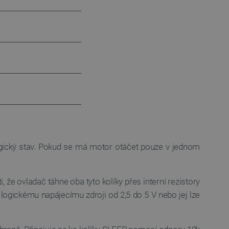
 používání jejich webových
 souhlasu s používáním
ajištěn soulad se
ité kategorie souborů
e PHP. Toto je univerzální
lací uživatelů. Obvykle se
 může být specifické pro
lášeného stavu uživatele
 zátěže, aby se zajistilo, že
aci prohlížení směřovány na
ránek a uživatelský komfort.
kých uživatelských údajů pro
 což zajišťuje více
ogický stav. Pokud se má motor otáčet pouze v jednom
 pro účet, který je
líčovou roli při umožnění
relacemi a správou účtů.
, že ovladač táhne oba tyto kolíky přes interní rezistory
 logickému napájecímu zdroji od 2,5 do 5 V nebo jej lze
Popis