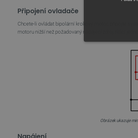
Připojení ovladače
Chcete-li ovládat bipolární krokový motor, připojte sy
motoru nižší než požadovaný napájecí zdroj řídicí jednot
NEZBYTNĚ NUTN
FUNKČNÍ SOUBO
Nezbytně nutné soubory cooki
nezbytně nutných souborů coo
Název
Obrázek ukazuje mini
udid
Napájení