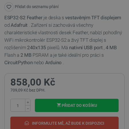
Přidat do seznamu přání
ESP32-S2 Feather
je deska s
vestavěným TFT displejem
od
Adafruit
. Zařízení si zachovává všechny
charakteristické vlastnosti desek Feather, nabízí pohodlný
WiFi mikrokontrolér ESP32-S2 a živý TFT displej s
rozlišením
240x135
pixelů. Má
nativní USB port
,
4 MB
Flash a
2 MB
PSRAM a je také ideální pro práci s
CircuitPython
nebo
Arduino
.
858,00 Kč
709,09 Kč bez DPH.
+
PŘIDAT DO KOŠÍKU
−
INFORMUJTE MĚ, AŽ BUDE K DISPOZICI