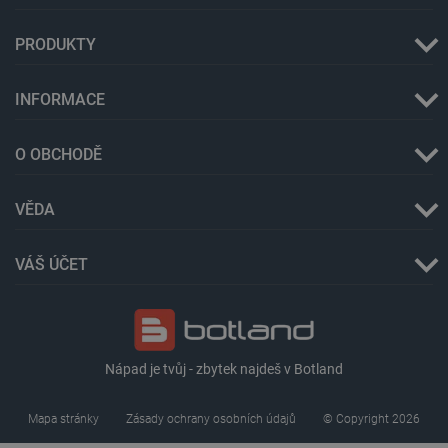
PRODUKTY
INFORMACE
critAccountId
botland.cz
9 minut
52 sekund
O OBCHODĚ
VĚDA
VÁŠ ÚČET
Nápad je tvůj - zbytek najdeš v Botland
Storage declaration
Mapa stránky
Zásady ochrany osobních údajů
© Copyright 2026
Storage
Název
Popis
type