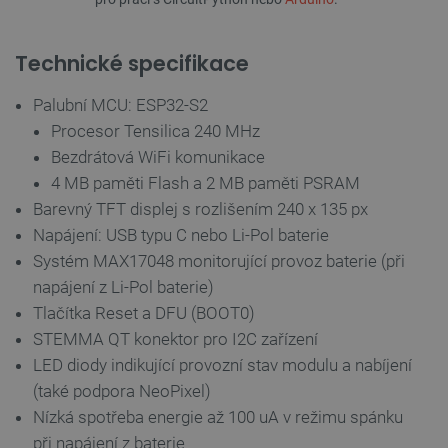
Technické specifikace
Palubní MCU: ESP32-S2
Procesor Tensilica 240 MHz
CookieScriptConsent
CookieScript
2 měsíce
Bezdrátová WiFi komunikace
botland.cz
4 týdny
4 MB paměti Flash a 2 MB paměti PSRAM
Barevný TFT displej s rozlišením 240 x 135 px
Napájení: USB typu C nebo Li-Pol baterie
Systém MAX17048 monitorující provoz baterie (při
napájení z Li-Pol baterie)
Tlačítka Reset a DFU (BOOT0)
STEMMA QT konektor pro I2C zařízení
LED diody indikující provozní stav modulu a nabíjení
__cf_bm
Cloudflare Inc.
29 minut
.bambulab.com
54 sekund
(také podpora NeoPixel)
Nízká spotřeba energie až 100 uA v režimu spánku
při napájení z baterie