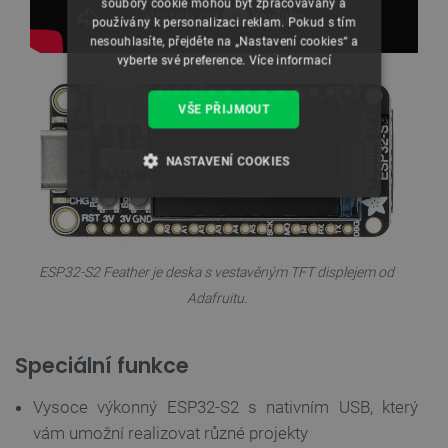
soubory cookie mohou být zpracovávány a
používány k personalizaci reklam. Pokud s tím
nesouhlasíte, přejděte na „Nastavení cookies“ a
vyberte své preference.
Více informací
VŠE PŘIJMOUT
NASTAVENÍ COOKIES
NEZBYTNĚ NUTNÉ SOUBORY
VÝKONOVÉ SOUBORY
ESP32-S2 Feather je deska s vestavěným TFT displejem od
Adafruitu.
SOUBORY CÍLENÍ
FUNKČNÍ SOUBORY
Speciální funkce
Vysoce výkonný ESP32-S2 s nativním USB, který
vám umožní realizovat různé projekty
Nezbytně nutné soubory
Výkonové soubory