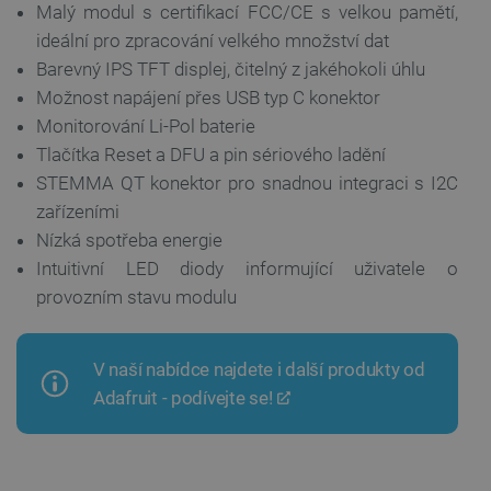
Malý modul s certifikací FCC/CE s velkou pamětí,
Soubory cílení
Funkční soubory
ideální pro zpracování velkého množství dat
Nezbytně nutné soubory cookie umožňují základní
Barevný IPS TFT displej, čitelný z jakéhokoli úhlu
funkce webových stránek, jako je přihlášení
Možnost napájení přes USB typ C konektor
uživatele a správa účtu. Webové stránky nelze bez
nezbytně nutných souborů cookie správně
Monitorování Li-Pol baterie
používat.
Tlačítka Reset a DFU a pin sériového ladění
Poskytovatel
/
Název
Vyprší
STEMMA QT konektor pro snadnou integraci s I2C
Doména
zařízeními
udid
.botland.cz
4 týdny 2
dny
Nízká spotřeba energie
Intuitivní LED diody informující uživatele o
provozním stavu modulu
V naší nabídce najdete i další produkty od
Adafruit - podívejte se!
__cf_bm
Cloudflare Inc.
29 minut
.heureka.group
58 sekund