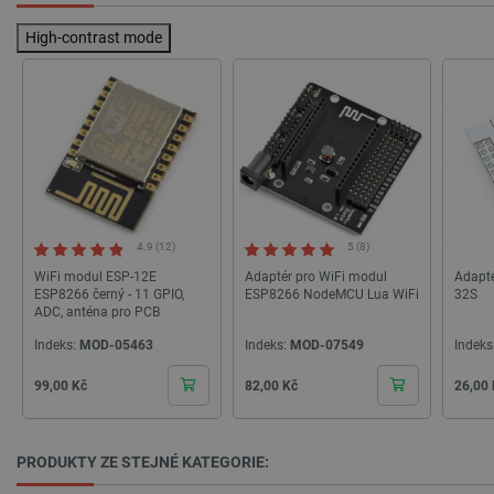
High-contrast mode
PHPSESSID
PHP.net
Zavřením
botland.cz
prohlížeče
4.9 (12)
5 (8)
WiFi modul ESP-12E
Adaptér pro WiFi modul
Adapté
ESP8266 černý - 11 GPIO,
ESP8266 NodeMCU Lua WiFi
32S
ADC, anténa pro PCB
Indeks:
MOD-05463
Indeks:
MOD-07549
Indeks
Cena
Cena
Cena
99,00 Kč
82,00 Kč
26,00
PRODUKTY ZE STEJNÉ KATEGORIE: