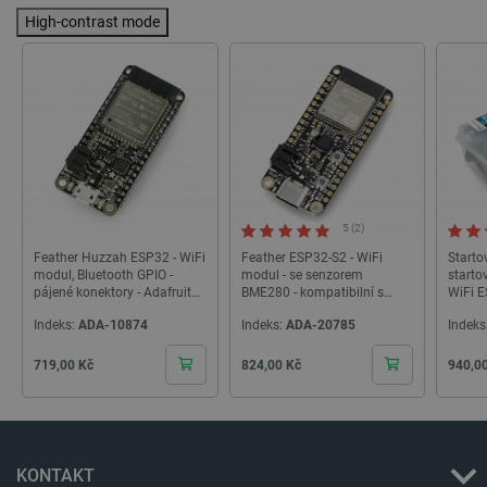
High-contrast mode
_lb
.botland.cz
Zavřením
prohlížeče
5 (2)
Feather Huzzah ESP32 - WiFi
Feather ESP32-S2 - WiFi
Starto
modul, Bluetooth GPIO -
modul - se senzorem
starto
pájené konektory - Adafruit
BME280 - kompatibilní s
WiFi 
3591
Arduino - Adafruit 5303
Indeks:
ADA-10874
Indeks:
ADA-20785
Indeks
Cena
Cena
Cena
critData
botland.cz
9 minut
719,00 Kč
824,00 Kč
940,0
51 sekund
KONTAKT