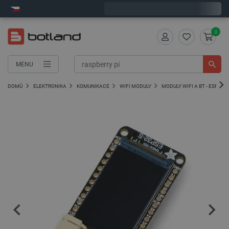
Objednejte do:
2
:
37
:
46
zašleme dnes - GLS!
0
MENU
DOMŮ
ELEKTRONIKA
KOMUNIKACE
WIFI MODULY
MODULY WIFI A BT - ESP32