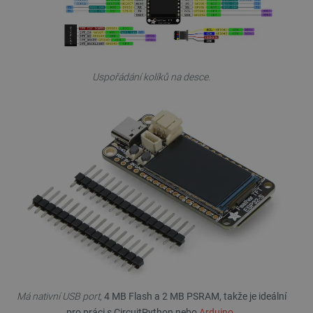
Uspořádání kolíků na desce.
PrestaShop-
.botland.cz
2 týdny 6
[abcdef0123456789]{32}
dní
isListDisplay
botland.cz
Zavřením
prohlížeče
critCartData
botland.cz
9 minut
54 sekund
Má nativní USB port,
4 MB Flash a 2 MB PSRAM, takže je ideální
pro práci s CircuitPython nebo
Arduino
.