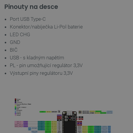
Pinouty na desce
Zásadách ochrany soukromí Google
Port USB Type-C
Konektor/nabíječka Li-Pol baterie
LED CHG
_smvs
.botland.cz
59 minut
GND
53 sekund
BIČ
USB - s kladným napětím
PL - pin umožňující regulátor 3,3V
VISITOR_PRIVACY_METADATA
YouTube
5 měsíců
Výstupní piny regulátoru 3,3V
.youtube.com
4 týdny