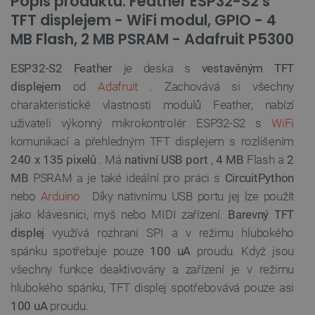
Popis produktu: Feather ESP32-S2 s
TFT displejem - WiFi modul, GPIO - 4
MB Flash, 2 MB PSRAM - Adafruit P5300
ESP32-S2 Feather
je deska s
vestavěným TFT
displejem
od
Adafruit
. Zachovává si všechny
charakteristické vlastnosti modulů Feather, nabízí
uživateli výkonný mikrokontrolér ESP32-S2 s
WiFi
komunikací a přehledným TFT displejem s rozlišením
240 x 135
pixelů
.
Má
nativní USB port
,
4 MB
Flash a
2
MB
PSRAM a je také ideální pro práci s
CircuitPython
nebo
Arduino
. Díky nativnímu USB portu jej lze použít
jako klávesnici, myš nebo MIDI zařízení.
Barevný TFT
displej
využívá rozhraní SPI a v režimu hlubokého
spánku spotřebuje pouze
100 uA
proudu. Když jsou
všechny funkce deaktivovány a zařízení je v režimu
hlubokého spánku, TFT displej spotřebovává pouze asi
100 uA
proudu.