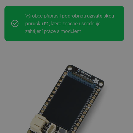
Výrobce připravil
podrobnou uživatelskou
příručku
, která značně usnadňuje
zahájení práce s modulem.