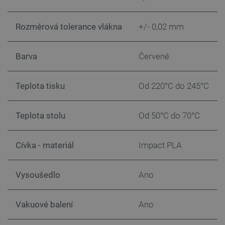
VISITOR_PRIVACY_METADATA
YouTube
5 měsíců
.youtube.com
4 týdny
Rozměrová tolerance vlákna
+/- 0,02 mm
Barva
Červené
Teplota tisku
Od 220°C do 245°C
Teplota stolu
Od 50°C do 70°C
Cívka - materiál
Impact PLA
Vysoušedlo
Ano
PrestaShop-
.botland.cz
2 týdny 6
[abcdef0123456789]{32}
dní
Vakuové balení
Ano