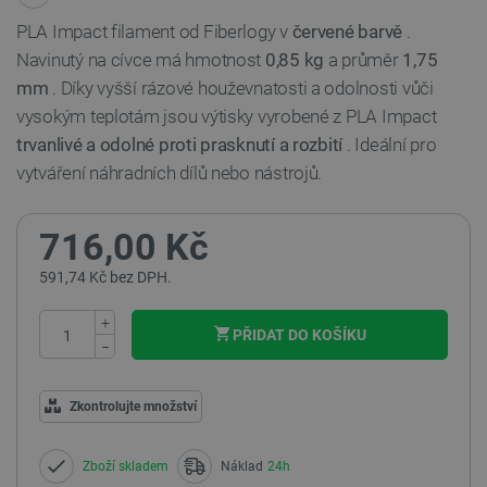
PLA Impact filament od Fiberlogy v
červené barvě
.
Navinutý na cívce má hmotnost
0,85 kg
a průměr
1,75
mm
. Díky vyšší rázové houževnatosti a odolnosti vůči
vysokým teplotám jsou výtisky vyrobené z PLA Impact
trvanlivé a odolné proti prasknutí a rozbití
. Ideální pro
vytváření náhradních dílů nebo nástrojů.
716,00 Kč
591,74 Kč bez DPH.
+
PŘIDAT DO KOŠÍKU
−
Zkontrolujte množství
Zboží skladem
Náklad
24h