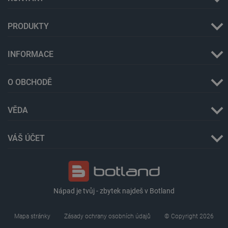
PRODUKTY
INFORMACE
critData
botland.cz
9 minut
51 sekund
O OBCHODĚ
VĚDA
VÁŠ ÚČET
critAccountId
botland.cz
9 minut
52 sekund
Nápad je tvůj - zbytek najdeš v Botland
Mapa stránky
Zásady ochrany osobních údajů
© Copyright 2026