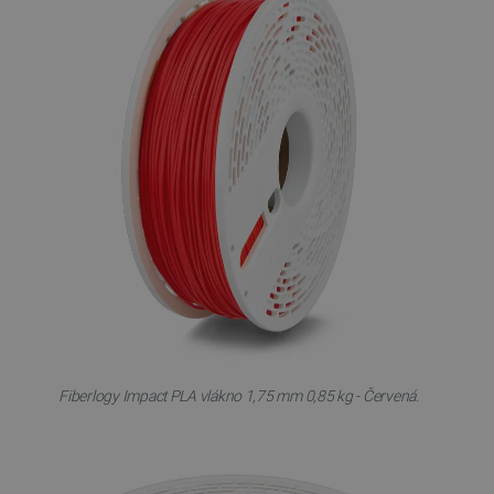
Fiberlogy Impact PLA vlákno 1,75 mm 0,85 kg - Červená.