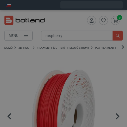
Expedujeme v pondělí
0
MENU
DOMŮ
3D TISK
FILAMENTY (3D TISK) - TISKOVÉ STRUNY
PLA FILAMENTY