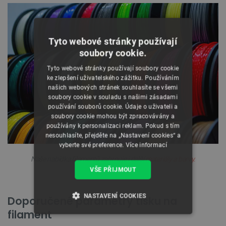
Tyto webové stránky používají
soubory cookie.
Tyto webové stránky používají soubory cookie
ke zlepšení uživatelského zážitku. Používáním
našich webových stránek souhlasíte se všemi
soubory cookie v souladu s našimi zásadami
používání souborů cookie. Údaje o uživateli a
soubory cookie mohou být zpracovávány a
používány k personalizaci reklam. Pokud s tím
nesouhlasíte, přejděte na „Nastavení cookies“ a
vyberte své preference.
Více informací
Naše nabídka filamentů zahrnuje i další
materiály a barvy.
VŠE PŘIJMOUT
NASTAVENÍ COOKIES
Doporučené parametry tisku na
filament
NEZBYTNĚ NUTNÉ SOUBORY