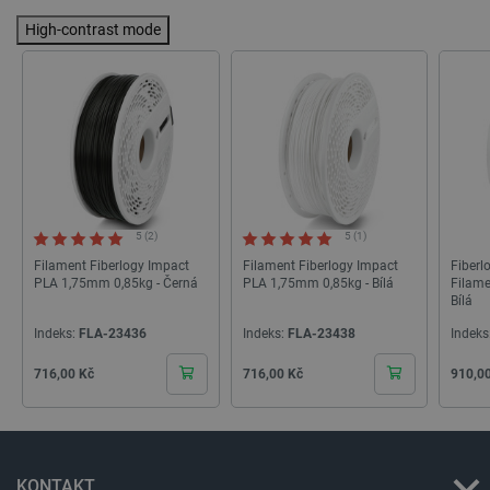
High-contrast mode
5 (2)
5 (1)
Filament Fiberlogy Impact
Filament Fiberlogy Impact
Fiberl
PLA 1,75mm 0,85kg - Černá
PLA 1,75mm 0,85kg - Bílá
Filame
Bílá
_lb
.botland.cz
Zavřením
Indeks:
FLA-23436
Indeks:
FLA-23438
Indeks
prohlížeče
Cena
Cena
Cena
716,00 Kč
716,00 Kč
910,0
KONTAKT