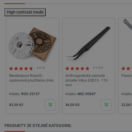
High-contrast mode
_lb_ccc
.botland.cz
1 rok
4.8 (4)
4.9 (38)
Masterspool Rosa3D -
Antimagnetická zahnutá
Plast
opakovaně použitelná cívka
pinzeta Vetus ESD15 - 116
mm
Indeks:
ROS-25157
Indeks:
NSZ-00847
Indeks
PHPSESSID
PHP.net
Zavřením
Cena
Cena
Cena
83,00 Kč
44,00 Kč
22,00
botland.cz
prohlížeče
PRODUKTY ZE STEJNÉ KATEGORIE: